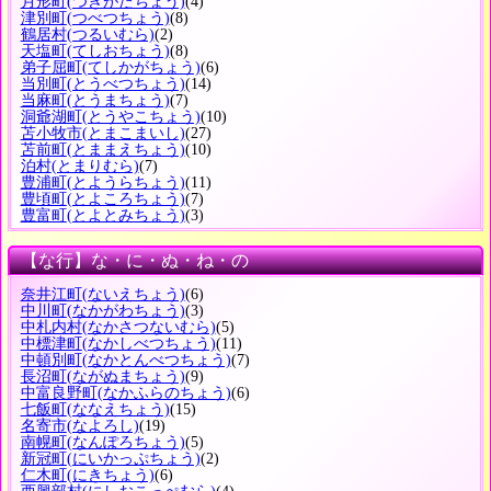
月形町
(つきがたちょう)
(4)
津別町
(つべつちょう)
(8)
鶴居村
(つるいむら)
(2)
天塩町
(てしおちょう)
(8)
弟子屈町
(てしかがちょう)
(6)
当別町
(とうべつちょう)
(14)
当麻町
(とうまちょう)
(7)
洞爺湖町
(とうやこちょう)
(10)
苫小牧市
(とまこまいし)
(27)
苫前町
(とままえちょう)
(10)
泊村
(とまりむら)
(7)
豊浦町
(とようらちょう)
(11)
豊頃町
(とよころちょう)
(7)
豊富町
(とよとみちょう)
(3)
【な行】な・に・ぬ・ね・の
奈井江町
(ないえちょう)
(6)
中川町
(なかがわちょう)
(3)
中札内村
(なかさつないむら)
(5)
中標津町
(なかしべつちょう)
(11)
中頓別町
(なかとんべつちょう)
(7)
長沼町
(ながぬまちょう)
(9)
中富良野町
(なかふらのちょう)
(6)
七飯町
(ななえちょう)
(15)
名寄市
(なよろし)
(19)
南幌町
(なんぽろちょう)
(5)
新冠町
(にいかっぷちょう)
(2)
仁木町
(にきちょう)
(6)