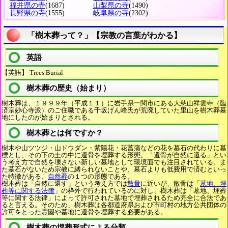
福井県の寺
(1687)
山梨県の寺
(1490)
長野県の寺
(1555)
岐阜県の寺
(2302)
「樹木葬って？」【宗教の言葉がわかる】
英語
【英語】 Trees Burial
樹木葬の歴史（始まり）
樹木葬は、１９９９年（平成１１）に岩手県一関市にある大慈山祥雲寺（臨
済宗妙心寺派）のご住職である千坂げん峰氏が荒廃していた里山を樹木葬墓
地にしたのが始まりとされる。
樹木葬とは何ですか？
樹木や山ツツジ・山ドウダン・紫陽花・花菖蒲などの花を墓石の代わりに墓
標とし、その下の土の中に遺骨を埋葬する形態。「遺骨が自然に還る」とい
う考え方で自然を壊さない新しい墓地として環境面でも注目されている。ま
た墓石がないため宗教に縛られないことや、墓石よりも低費用で済むといっ
た特徴がある。
自然葬
の１つの形態である。
樹木葬は「自然に還す」という考え方では
散骨
に近いが、散骨は「
墓地、埋
葬等に関する法律
」の枠外で行われているのに対し、樹木葬は「墓地、埋葬
等に関する法律」によって許可された墓地で埋葬されるため完全に合法であ
ると言える。そのため、樹木葬は各都道府県および市町村の地方公共団体の
許可をとった霊園や墓地に遺骨を埋葬する必要がある。
樹木葬の埋葬形式による分類