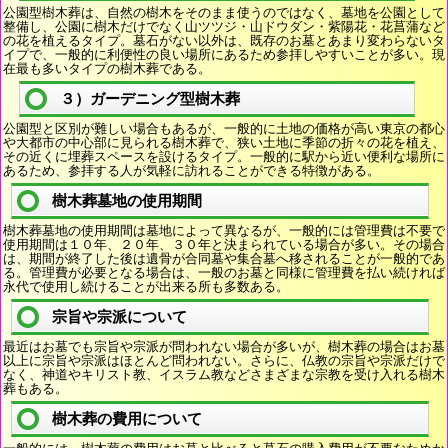
公園型樹木葬は、自然の樹木をそのまま使うのではなく、墓地を公園として
整備し、公園に樹木だけでなく山ツツジ・山ドウダン・紫陽花・花菖蒲など
の花を植えるタイプ。墓石がない以外は、既存のお墓とあまり変わらないタ
イプで、一般的に利便性の良い場所にあるため参拝しやすいことが多い。現
在最も多いタイプの樹木葬である。
３）ガーデニング型樹木葬
公園型と区別が難しい場合もあるが、一般的に土地の価格が高い東京の都心
や大都市の中心部に見られる樹木葬で、狭い土地に季節の折々の花を植え、
その近くに埋葬スペースを設けるタイプ。一般的に駅から近い便利な場所に
あるため、参拝する人が気軽に訪れることができる特徴がある。
樹木葬墓地の使用期間
樹木葬墓地の使用期間は墓地によって異なるが、一般的には管理費は不要で
使用期間は１０年、２０年、３０年と決まられている場合が多い。その場合
は、期間が終了した後は遺骨が合同墓や集合墓へ移されることが一般的であ
る。管理費が必要となる場合は、一般のお墓と同様に管理費を払い続ければ
永代で使用し続けることが出来る所も多数ある。
宗旨や宗派について
最近はお墓でも宗旨や宗派が問われない場合が多いが、樹木葬の場合はお墓
以上に宗旨や宗派はほとんど問われない。さらに、仏教の宗旨や宗派だけで
なく、神道やキリスト教、イスラム教などさまざまな宗教を受け入れる樹木
葬もある。
樹木葬の費用について