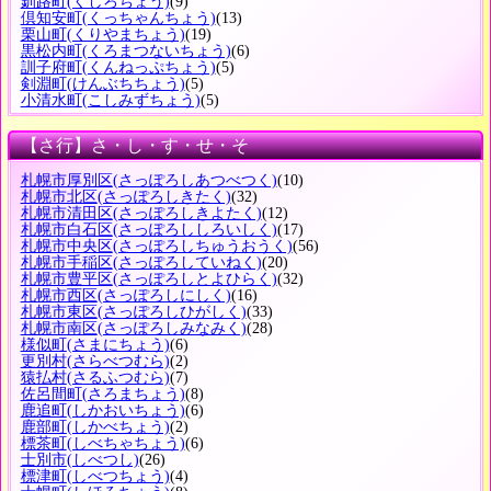
釧路町
(くしろちょう)
(9)
倶知安町
(くっちゃんちょう)
(13)
栗山町
(くりやまちょう)
(19)
黒松内町
(くろまつないちょう)
(6)
訓子府町
(くんねっぷちょう)
(5)
剣淵町
(けんぶちちょう)
(5)
小清水町
(こしみずちょう)
(5)
【さ行】さ・し・す・せ・そ
札幌市厚別区
(さっぽろしあつべつく)
(10)
札幌市北区
(さっぽろしきたく)
(32)
札幌市清田区
(さっぽろしきよたく)
(12)
札幌市白石区
(さっぽろししろいしく)
(17)
札幌市中央区
(さっぽろしちゅうおうく)
(56)
札幌市手稲区
(さっぽろしていねく)
(20)
札幌市豊平区
(さっぽろしとよひらく)
(32)
札幌市西区
(さっぽろしにしく)
(16)
札幌市東区
(さっぽろしひがしく)
(33)
札幌市南区
(さっぽろしみなみく)
(28)
様似町
(さまにちょう)
(6)
更別村
(さらべつむら)
(2)
猿払村
(さるふつむら)
(7)
佐呂間町
(さろまちょう)
(8)
鹿追町
(しかおいちょう)
(6)
鹿部町
(しかべちょう)
(2)
標茶町
(しべちゃちょう)
(6)
士別市
(しべつし)
(26)
標津町
(しべつちょう)
(4)