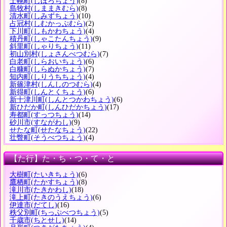
士幌町
(しほろちょう)
(8)
島牧村
(しままきむら)
(8)
清水町
(しみずちょう)
(10)
占冠村
(しむかっぷむら)
(2)
下川町
(しもかわちょう)
(4)
積丹町
(しゃこたんちょう)
(9)
斜里町
(しゃりちょう)
(11)
初山別村
(しょさんべつむら)
(7)
白老町
(しらおいちょう)
(6)
白糠町
(しらぬかちょう)
(7)
知内町
(しりうちちょう)
(4)
新篠津村
(しんしのつむら)
(4)
新得町
(しんとくちょう)
(6)
新十津川町
(しんとつかわちょう)
(6)
新ひだか町
(しんひだかちょう)
(17)
寿都町
(すっつちょう)
(14)
砂川市
(すながわし)
(9)
せたな町
(せたなちょう)
(22)
壮瞥町
(そうべつちょう)
(4)
【た行】た・ち・つ・て・と
大樹町
(たいきちょう)
(6)
鷹栖町
(たかすちょう)
(8)
滝川市
(たきかわし)
(18)
滝上町
(たきのうえちょう)
(6)
伊達市
(だてし)
(16)
秩父別町
(ちっぷべつちょう)
(5)
千歳市
(ちとせし)
(14)