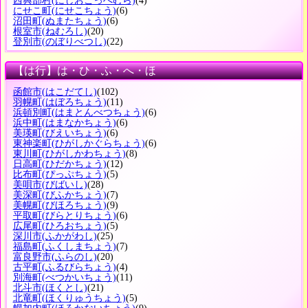
西興部村
(にしおこっぺむら)
(4)
にせこ町
(にせこちょう)
(6)
沼田町
(ぬまたちょう)
(6)
根室市
(ねむろし)
(20)
登別市
(のぼりべつし)
(22)
【は行】は・ひ・ふ・へ・ほ
函館市
(はこだてし)
(102)
羽幌町
(はぼろちょう)
(11)
浜頓別町
(はまとんべつちょう)
(6)
浜中町
(はまなかちょう)
(6)
美瑛町
(びえいちょう)
(6)
東神楽町
(ひがしかぐらちょう)
(6)
東川町
(ひがしかわちょう)
(8)
日高町
(ひだかちょう)
(12)
比布町
(ぴっぷちょう)
(5)
美唄市
(びばいし)
(28)
美深町
(びふかちょう)
(7)
美幌町
(びほろちょう)
(9)
平取町
(びらとりちょう)
(6)
広尾町
(ひろおちょう)
(5)
深川市
(ふかがわし)
(25)
福島町
(ふくしまちょう)
(7)
富良野市
(ふらのし)
(20)
古平町
(ふるびらちょう)
(4)
別海町
(べつかいちょう)
(11)
北斗市
(ほくとし)
(21)
北竜町
(ほくりゅうちょう)
(5)