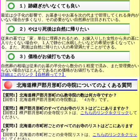
１）跡継ぎがいなくても良い
最近は少子化の影響で、お墓参りやお墓を次の代まで管理してくれる身内が
いない場合が多くなり、その必要がない自然葬が注目されている。
２）やはり死後は自然に帰りたい
従来の墓では「家」単位に埋葬されるため、お嫁入りした女性から夫の墓に
入りたくない場合や、１人で静かに永眠したいなどの希望が多くなってい
る。また、死後は自然に帰りたい人の希望満たすことができる。
３）価格がお値打ちである
自然葬の相場は従来のお墓の半分から数分の１程度で済み、また管理費がい
らない場合がほとんどであるため価格がお値打ちである。
詳細はこのリンク【自然葬って？】
北海道樺戸郡月形町の寺院についてのよくある質問
【質問1】北海道樺戸郡月形町の仏教寺院の数は何カ寺ですか？
【回答1】北海道樺戸郡月形町の寺院数は、「4カ寺」です。
【質問2】樺戸郡月形町のすべてのお寺のリストはどこにありますか？
【回答2】樺戸郡月形町の全寺院リストは、
こちらのリンクをクリック
して
ください。
【質問3】北海道の市町村ごとのすべてのお寺のリストはどこにあります
か？
【回答3】北海道の市町村ごとの全寺院リストは、
こちらのリンクをクリッ
ク
してください。