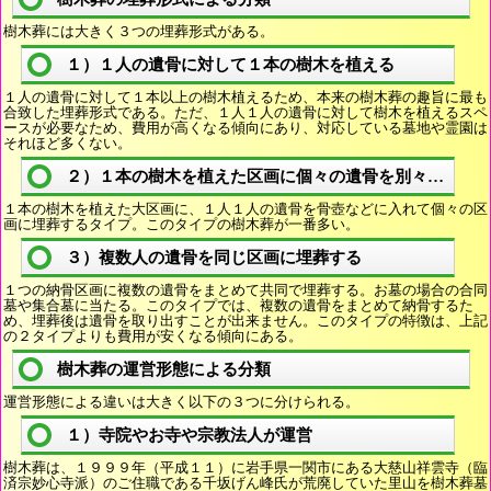
樹木葬には大きく３つの埋葬形式がある。
１）１人の遺骨に対して１本の樹木を植える
１人の遺骨に対して１本以上の樹木植えるため、本来の樹木葬の趣旨に最も
合致した埋葬形式である。ただ、１人１人の遺骨に対して樹木を植えるスペ
ースが必要なため、費用が高くなる傾向にあり、対応している墓地や霊園は
それほど多くない。
２）１本の樹木を植えた区画に個々の遺骨を別々に埋葬
１本の樹木を植えた大区画に、１人１人の遺骨を骨壺などに入れて個々の区
画に埋葬するタイプ。このタイプの樹木葬が一番多い。
３）複数人の遺骨を同じ区画に埋葬する
１つの納骨区画に複数の遺骨をまとめて共同で埋葬する。お墓の場合の合同
墓や集合墓に当たる。このタイプでは、複数の遺骨をまとめて納骨するた
め、埋葬後は遺骨を取り出すことが出来ません。このタイプの特徴は、上記
の２タイプよりも費用が安くなる傾向にある。
樹木葬の運営形態による分類
運営形態による違いは大きく以下の３つに分けられる。
１）寺院やお寺や宗教法人が運営
樹木葬は、１９９９年（平成１１）に岩手県一関市にある大慈山祥雲寺（臨
済宗妙心寺派）のご住職である千坂げん峰氏が荒廃していた里山を樹木葬墓