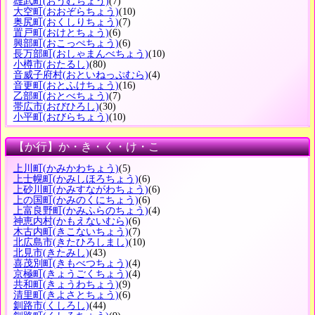
雄武町
(おうむちょう)
(7)
大空町
(おおぞらちょう)
(10)
奥尻町
(おくしりちょう)
(7)
置戸町
(おけとちょう)
(6)
興部町
(おこっぺちょう)
(6)
長万部町
(おしゃまんべちょう)
(10)
小樽市
(おたるし)
(80)
音威子府村
(おといねっぷむら)
(4)
音更町
(おとふけちょう)
(16)
乙部町
(おとべちょう)
(7)
帯広市
(おびひろし)
(30)
小平町
(おびらちょう)
(10)
【か行】か・き・く・け・こ
上川町
(かみかわちょう)
(5)
上士幌町
(かみしほろちょう)
(6)
上砂川町
(かみすながわちょう)
(6)
上の国町
(かみのくにちょう)
(6)
上富良野町
(かみふらのちょう)
(4)
神恵内村
(かもえないむら)
(6)
木古内町
(きこないちょう)
(7)
北広島市
(きたひろしまし)
(10)
北見市
(きたみし)
(43)
喜茂別町
(きもべつちょう)
(4)
京極町
(きょうごくちょう)
(4)
共和町
(きょうわちょう)
(9)
清里町
(きよさとちょう)
(6)
釧路市
(くしろし)
(44)