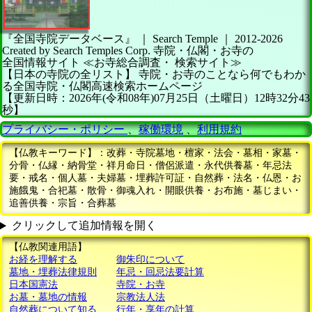
『全国寺院データベース』 ｜ Search Temple
｜
2012-2026
Created by
Search Temples Corp.
寺院・仏閣・お寺の
全国情報サイト
≪お寺総合調査・
検索サイト≫
【日本の寺院の全リスト】
寺院・お寺のことなら何でもわか
る全国寺院・仏閣高速検索ホームページ
【更新日時：2026年(令和08年)07月25日（土曜日）12時32分43
秒】
プライバシー・ポリシー
、
稼働環境
、
利用規約
【仏教キーワード】：改葬・寺院墓地・檀家・法会・墓相・家墓・
分骨・仏縁・納骨堂・祥月命日・僧侶派遣・永代供養墓・年忌法
要・戒名・個人墓・夫婦墓・埋葬許可証・自然葬・法名・仏恩・お
施餓鬼・合祀墓・散骨・御魂入れ・開眼供養・お布施・墓じまい・
追善供養・宗旨・合葬墓
クリックして追加情報を開く
【仏教関連用語】
お経を理解する
御朱印について
墓地・埋葬法律規則
年忌・回忌法要計算
日本国憲法
寺院・お寺
お墓・墓地の情報
宗教法人法
自然葬について知る
行年・享年の計算