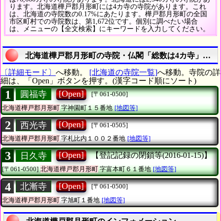
ります。北海道樺戸郡月形町には4カ寺の寺院があります。これ
は、北海道の寺院数の0.17%にあたります。樺戸郡月形町の全国
市区町村での寺院数は、第1,672位です。個別に調べたい場合
は、メニューの【全文検索】にキーワードを入力してください。
北海道樺戸郡月形町の寺院・仏閣「総数は4カ寺」の詳
〔詳細モード〕
へ移動。
[北海道の寺院一覧]
へ移動。寺院の詳
細は、「Open」ボタンを押す。(漢字コード順にソート)
1
[Open]
圓福寺
[〒061-0500]
北海道樺戸郡月形町
字神園町１５番地
[地図等]
2
[Open]
西光寺
[〒061-0505]
北海道樺戸郡月形町
字札比内１００２番地
[地図等]
3
[Open]
日久寺
【登記記録の閉鎖等(2016-01-15)】
[〒061-0500]
北海道樺戸郡月形町
字富本町６１番地
[地図等]
4
[Open]
北漸寺
[〒061-0500]
北海道樺戸郡月形町
字旭町１番地
[地図等]