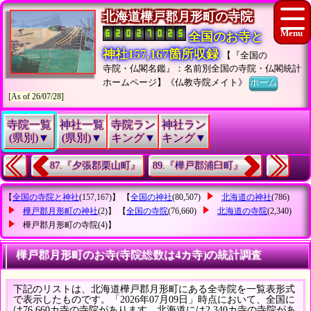
北海道樺戸郡月形町の寺院
全国のお寺と
神社157,167箇所収録
【『全国の
寺院・仏閣名鑑』：名前別全国の寺院・仏閣統計
ホームページ】《仏教寺院メイト》
ホーム
[As of 26/07/28]
寺院一覧
神社一覧
寺院ラン
神社ラン
(県別)▼
(県別)▼
キング▼
キング▼
87.『夕張郡栗山町』
89.『樺戸郡浦臼町』
【
全国の寺院と神社
(157,167)】 【
全国の神社
(80,507)
北海道の神社
(786)
樺戸郡月形町の神社
(2)】 【
全国の寺院
(76,660)
北海道の寺院
(2,340)
樺戸郡月形町の寺院
(4)】
樺戸郡月形町のお寺(寺院総数は4カ寺)の統計調査
下記のリストは、北海道樺戸郡月形町にある全寺院を一覧表形式
で表示したものです。「2026年07月09日」時点において、全国に
は76,660カ寺の寺院があります。北海道には2,340カ寺の寺院があ