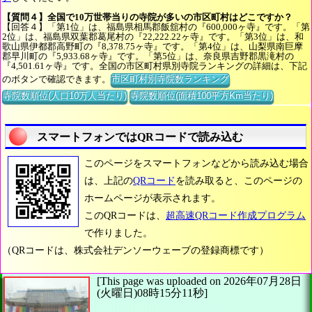
【質問４】全国で10万世帯当りの寺院が多いの市区町村はどこですか？
【回答４】「第1位」は、福島県相馬郡飯舘村の『600,000ヶ寺』です。「第
2位」は、福島県双葉郡葛尾村の『22,222.22ヶ寺』です。「第3位」は、和
歌山県伊都郡高野町の『8,378.75ヶ寺』です。「第4位」は、山梨県南巨摩
郡早川町の『5,933.68ヶ寺』です。「第5位」は、奈良県吉野郡黒滝村の
『4,501.61ヶ寺』です。全国の市区町村県別寺院ランキングの詳細は、下記
のボタンで確認できます。
市区町村別寺院数ランキング
寺院数順位(人口10万人当たり)
寺院数順位(面積100平方Km当たり)
スマートフォンではQRコードで読み込む
このページをスマートフォンなどから読み込む場合
は、上記の
QRコード
を読み取ると、このページの
ホームページが表示されます。
このQRコードは、
超高速QRコード作成プログラム
で作りました。
（QRコードは、株式会社デンソーウェーブの登録商標です）
[This page was uploaded on 2026年07月28日
(火曜日)08時15分11秒]