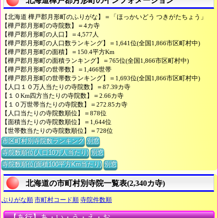
北海道樺戸郡月形町のインフォメーション
【北海道 樺戸郡月形町のふりがな】＝「ほっかいどう つきがたちょう」
【樺戸郡月形町の寺院数】＝4カ寺
【樺戸郡月形町の人口】＝4,577人
【樺戸郡月形町の人口数ランキング】＝1,641位(全国1,866市区町村中)
【樺戸郡月形町の面積】＝150.4平方Km
【樺戸郡月形町の面積ランキング】＝765位(全国1,866市区町村中)
【樺戸郡月形町の世帯数】＝1,466世帯
【樺戸郡月形町の世帯数ランキング】＝1,693位(全国1,866市区町村中)
【人口１０万人当たりの寺院数】＝87.39カ寺
【１０Km四方当たりの寺院数】＝2.66カ寺
【１０万世帯当たりの寺院数】＝272.85カ寺
【人口当たりの寺院数順位】＝878位
【面積当たりの寺院数順位】＝1,644位
【世帯数当たりの寺院数順位】＝728位
市区町村別寺院数ランキング
別窓
寺院数順位(人口10万人当たり)
別窓
寺院数順位(面積100平方Km当たり)
別窓
北海道の市町村別寺院一覧表(2,340カ寺)
ぶりがな順
市町村コード順
寺院件数順
【あ行】あ・い・う・え・お