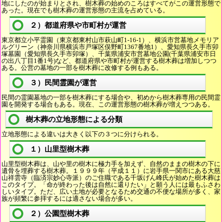
地にしたのが始まりとされ、樹木葬の始めのころはすべてがこの運営形態で
あった。現在でも樹木葬の運営形態の主流を占めている。
２）都道府県や市町村が運営
東京都立小平霊園（東京都東村山市萩山町1-16-1）、横浜市営墓地メモリア
ルグリーン（神奈川県横浜市戸塚区俣野町1367番地1）、愛知県長久手市卯
塚墓園（愛知県長久手市卯塚）、千葉県浦安市営墓地公園(千葉県浦安市日
の出八丁目1番1号)など、都道府県や市町村が運営する樹木葬は増加しつつ
ある。公営の墓地の一部を樹木葬に改修する例もある。
３）民間霊園が運営
民間の霊園墓地の一部を樹木葬にする場合や、初めから樹木葬専用の民間霊
園を開発する場合もある。現在、この運営形態の樹木葬が増えつつある。
樹木葬の立地形態による分類
立地形態による違いは大きく以下の３つに分けられる。
１）山里型樹木葬
山里型樹木葬は、山や里の樹木に極力手を加えず、自然のままの樹木の下に
遺骨を埋葬する樹木葬。１９９９年（平成１１）に岩手県一関市にある大慈
山祥雲寺（臨済宗妙心寺派）のご住職である千坂げん峰氏が始めた樹木葬は
このタイプ。「命が終わった後は自然に還りたい」と願う人には最もふさわ
しいタイプ。ただ、広い土地が必要となるため交通の不便な場所が多く、家
族が頻繁に参拝するには適さない場合が多い。
２）公園型樹木葬