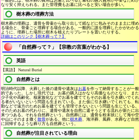
一般的には、樹木葬の費用はお墓と比べると墓石の購入費用が不要なためか
なり安く抑えられる。また管理費もお墓に比べると安い場合が多い。
樹木葬の埋葬方法
樹木葬の埋葬は、遺骨を骨壷から取り出して紙などに包みそのまま土に埋め
る場合と、骨壷ごと埋葬する場合がある。一般的に誰を埋葬したかがわかる
ように、埋葬した場所に樹木を植えたりプレートを置いたりする。
詳細はこのリンク【樹木葬って？】
「自然葬って？」【宗教の言葉がわかる】
英語
【英語】 Natural Burial
自然葬とは
明治時代以降、火葬した後の遺骨や遺灰は
お墓
を作って納骨することが一般
的であった。しかし現代では、お墓の購入はかなり高価なものとなり、また
少子化や高齢化、核家族化などでお墓を建ててもそのお墓を引き継いでくれ
る者がいないという問題も生まれている。また仮に引き継いでくれても、転
勤などで遠方のためお墓を建てても管理できないという問題も生じている。
そのためお墓の代わりに、遺骨や遺灰を自然に還そうとする流れが新たに出
来つつある。それを自然葬という。自然葬には、遺骨を粉末状にして海や空
や山にそのまま撒く
散骨
がある。他に
樹木葬
、海洋葬、風葬、水葬など自然
に回帰するような葬り方も自然葬という。
自然葬が注目されている理由