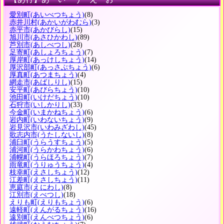
愛別町
(あいべつちょう)
(8)
赤井川村
(あかいがわむら)
(3)
赤平市
(あかびらし)
(15)
旭川市
(あさひかわし)
(89)
芦別市
(あしべつし)
(28)
足寄町
(あしょろちょう)
(7)
厚岸町
(あっけしちょう)
(14)
厚沢部町
(あっさぶちょう)
(6)
厚真町
(あつまちょう)
(4)
網走市
(あばしりし)
(15)
安平町
(あびらちょう)
(10)
池田町
(いけだちょう)
(10)
石狩市
(いしかりし)
(33)
今金町
(いまかねちょう)
(6)
岩内町
(いわないちょう)
(9)
岩見沢市
(いわみざわし)
(45)
歌志内市
(うたしないし)
(8)
浦臼町
(うらうすちょう)
(5)
浦河町
(うらかわちょう)
(6)
浦幌町
(うらほろちょう)
(7)
雨竜町
(うりゅうちょう)
(4)
枝幸町
(えさしちょう)
(12)
江差町
(えさしちょう)
(11)
恵庭市
(えにわし)
(8)
江別市
(えべつし)
(18)
えりも町
(えりもちょう)
(6)
遠軽町
(えんがるちょう)
(16)
遠別町
(えんべつちょう)
(6)