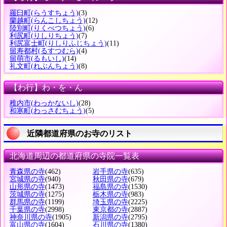
羅臼町
(らうすちょう)
(3)
蘭越町
(らんこしちょう)
(12)
陸別町
(りくべつちょう)
(6)
利尻町
(りしりちょう)
(7)
利尻富士町
(りしりふじちょう)
(11)
留寿都村
(るすつむら)
(4)
留萌市
(るもいし)
(14)
礼文町
(れぶんちょう)
(8)
【わ行】わ・を・ん
稚内市
(わっかないし)
(28)
和寒町
(わっさむちょう)
(5)
近隣都道府県のお寺のリスト
北海道周辺の都道府県の寺院一覧表
青森県の寺
(462)
岩手県の寺
(635)
宮城県の寺
(940)
秋田県の寺
(679)
山形県の寺
(1473)
福島県の寺
(1530)
茨城県の寺
(1275)
栃木県の寺
(983)
群馬県の寺
(1199)
埼玉県の寺
(2225)
千葉県の寺
(2998)
東京都の寺
(2887)
神奈川県の寺
(1905)
新潟県の寺
(2795)
富山県の寺
(1604)
石川県の寺
(1380)