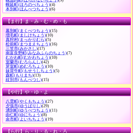
幌加内町
(ほろかないちょう)
(9)
幌延町
(ほろのべちょう)
(4)
本別町
(ほんべつちょう)
(6)
【ま行】ま・み・む・め・も
幕別町
(まくべつちょう)
(15)
増毛町
(ましけちょう)
(10)
真狩村
(まっかりむら)
(5)
松前町
(まつまえちょう)
(16)
三笠市
(みかさし)
(17)
南富良野町
(みなみふらのちょう)
(7)
むかわ町
(むかわちょう)
(10)
室蘭市
(むろらんし)
(42)
芽室町
(めむろちょう)
(10)
妹背牛町
(もせうしちょう)
(5)
森町
(もりまち)
(13)
紋別市
(もんべつし)
(15)
【や行】や・ゆ・よ
八雲町
(やくもちょう)
(27)
夕張市
(ゆうばりし)
(29)
湧別町
(ゆうべつちょう)
(11)
由仁町
(ゆにちょう)
(8)
余市町
(よいちちょう)
(19)
【ら行】ら・り・る・れ・ろ