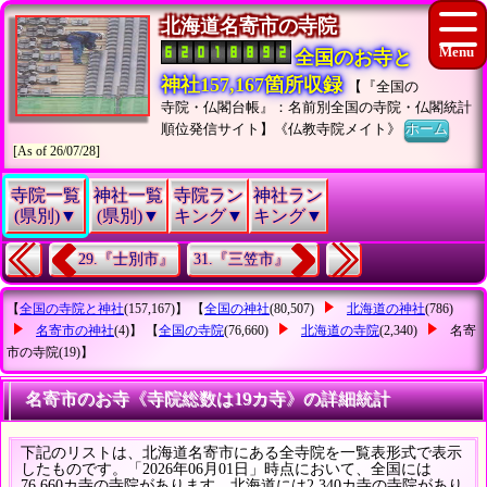
北海道名寄市の寺院
全国のお寺と
神社157,167箇所収録
【『全国の
寺院・仏閣台帳』：名前別全国の寺院・仏閣統計
順位発信サイト】《仏教寺院メイト》
ホーム
[As of 26/07/28]
寺院一覧
神社一覧
寺院ラン
神社ラン
(県別)▼
(県別)▼
キング▼
キング▼
29.『士別市』
31.『三笠市』
【
全国の寺院と神社
(157,167)】 【
全国の神社
(80,507)
北海道の神社
(786)
名寄市の神社
(4)】 【
全国の寺院
(76,660)
北海道の寺院
(2,340)
名寄
市の寺院
(19)】
名寄市のお寺《寺院総数は19カ寺》の詳細統計
下記のリストは、北海道名寄市にある全寺院を一覧表形式で表示
したものです。「2026年06月01日」時点において、全国には
76,660カ寺の寺院があります。北海道には2,340カ寺の寺院があり