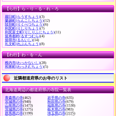
【ら行】ら・り・る・れ・ろ
羅臼町
(らうすちょう)
(3)
蘭越町
(らんこしちょう)
(12)
陸別町
(りくべつちょう)
(6)
利尻町
(りしりちょう)
(7)
利尻富士町
(りしりふじちょう)
(11)
留寿都村
(るすつむら)
(4)
留萌市
(るもいし)
(14)
礼文町
(れぶんちょう)
(8)
【わ行】わ・を・ん
稚内市
(わっかないし)
(28)
和寒町
(わっさむちょう)
(5)
近隣都道府県のお寺のリスト
北海道周辺の都道府県の寺院一覧表
青森県の寺
(462)
岩手県の寺
(635)
宮城県の寺
(940)
秋田県の寺
(679)
山形県の寺
(1473)
福島県の寺
(1530)
茨城県の寺
(1275)
栃木県の寺
(983)
群馬県の寺
(1199)
埼玉県の寺
(2225)