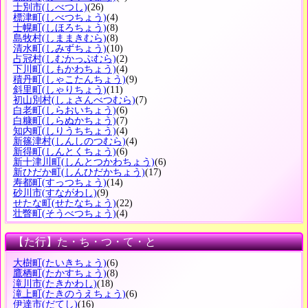
士別市
(しべつし)
(26)
標津町
(しべつちょう)
(4)
士幌町
(しほろちょう)
(8)
島牧村
(しままきむら)
(8)
清水町
(しみずちょう)
(10)
占冠村
(しむかっぷむら)
(2)
下川町
(しもかわちょう)
(4)
積丹町
(しゃこたんちょう)
(9)
斜里町
(しゃりちょう)
(11)
初山別村
(しょさんべつむら)
(7)
白老町
(しらおいちょう)
(6)
白糠町
(しらぬかちょう)
(7)
知内町
(しりうちちょう)
(4)
新篠津村
(しんしのつむら)
(4)
新得町
(しんとくちょう)
(6)
新十津川町
(しんとつかわちょう)
(6)
新ひだか町
(しんひだかちょう)
(17)
寿都町
(すっつちょう)
(14)
砂川市
(すながわし)
(9)
せたな町
(せたなちょう)
(22)
壮瞥町
(そうべつちょう)
(4)
【た行】た・ち・つ・て・と
大樹町
(たいきちょう)
(6)
鷹栖町
(たかすちょう)
(8)
滝川市
(たきかわし)
(18)
滝上町
(たきのうえちょう)
(6)
伊達市
(だてし)
(16)