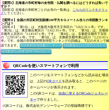
【質問3】北海道の市町村毎の全寺院・仏閣を調べるにはどうすれば良いで
すか？
【回答3】北海道の市町村ごとのお寺の一覧表は、
こちらのリンクをクリッ
ク
してください。
【質問４】全国の市区町村別面積100平方キロメートル当りの寺院数ランキ
ングは？
【回答４】「第1位」は、大阪府大阪市天王寺区の『3,822.31ヶ寺』です。
「第2位」は、東京都台東区の『3,422.35ヶ寺』です。「第3位」は、京都府
京都市上京区の『3,143.67ヶ寺』です。「第4位」は、京都府京都市下京区
の『2,595.87ヶ寺』です。「第5位」は、京都府京都市東山区の『2,232.62ヶ
寺』です。全国の市区町村県別寺院ランキングの詳細は、下記のボタンで確
認できます。
市区町村別寺院数ランキング
寺院数順位(人口10万人当たり)
寺院数順位(面積100平方Km当たり)
QRCodeを使いスマートフォンで利用
このページをスマートフォンなどから読み込む場合
は、上記の
QRコード
を読み取ると、このページの
ホームページが表示されます。
このQRコードは、
自由に使えるQRCodeジェネレー
ター
で作りました。
（QRコードは、株式会社デンソーウェーブの登録商標です）