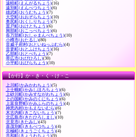
遠軽町
(えんがるちょう)
(16)
遠別町
(えんべつちょう)
(6)
雄武町
(おうむちょう)
(7)
大空町
(おおぞらちょう)
(10)
奥尻町
(おくしりちょう)
(7)
置戸町
(おけとちょう)
(6)
興部町
(おこっぺちょう)
(6)
長万部町
(おしゃまんべちょう)
(10)
小樽市
(おたるし)
(80)
音威子府村
(おといねっぷむら)
(4)
音更町
(おとふけちょう)
(16)
乙部町
(おとべちょう)
(7)
帯広市
(おびひろし)
(30)
小平町
(おびらちょう)
(10)
【か行】か・き・く・け・こ
上川町
(かみかわちょう)
(5)
上士幌町
(かみしほろちょう)
(6)
上砂川町
(かみすながわちょう)
(6)
上の国町
(かみのくにちょう)
(6)
上富良野町
(かみふらのちょう)
(4)
神恵内村
(かもえないむら)
(6)
木古内町
(きこないちょう)
(7)
北広島市
(きたひろしまし)
(10)
北見市
(きたみし)
(43)
喜茂別町
(きもべつちょう)
(4)
京極町
(きょうごくちょう)
(4)
共和町
(きょうわちょう)
(9)