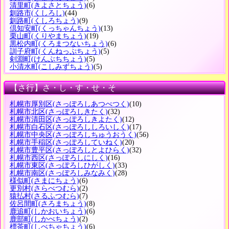
清里町
(きよさとちょう)
(6)
釧路市
(くしろし)
(44)
釧路町
(くしろちょう)
(9)
倶知安町
(くっちゃんちょう)
(13)
栗山町
(くりやまちょう)
(19)
黒松内町
(くろまつないちょう)
(6)
訓子府町
(くんねっぷちょう)
(5)
剣淵町
(けんぶちちょう)
(5)
小清水町
(こしみずちょう)
(5)
【さ行】さ・し・す・せ・そ
札幌市厚別区
(さっぽろしあつべつく)
(10)
札幌市北区
(さっぽろしきたく)
(32)
札幌市清田区
(さっぽろしきよたく)
(12)
札幌市白石区
(さっぽろししろいしく)
(17)
札幌市中央区
(さっぽろしちゅうおうく)
(56)
札幌市手稲区
(さっぽろしていねく)
(20)
札幌市豊平区
(さっぽろしとよひらく)
(32)
札幌市西区
(さっぽろしにしく)
(16)
札幌市東区
(さっぽろしひがしく)
(33)
札幌市南区
(さっぽろしみなみく)
(28)
様似町
(さまにちょう)
(6)
更別村
(さらべつむら)
(2)
猿払村
(さるふつむら)
(7)
佐呂間町
(さろまちょう)
(8)
鹿追町
(しかおいちょう)
(6)
鹿部町
(しかべちょう)
(2)
標茶町
(しべちゃちょう)
(6)