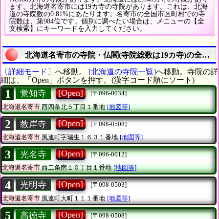
ます。北海道名寄市には19カ寺の寺院があります。これは、北海
道の寺院数の0.81%にあたります。名寄市の全国市区町村での寺
院数は、第984位です。個別に調べたい場合は、メニューの【全
文検索】にキーワードを入力してください。
北海道名寄市の寺院・仏閣(寺院総数は19カ寺)の全リス
〔詳細モード〕
へ移動。
[北海道の寺院一覧]
へ移動。寺院の詳
細は、「Open」ボタンを押す。(漢字コード順にソート)
1
[Open]
覚知寺
[〒096-0034]
北海道名寄市
西四条北５丁目１番地
[地図等]
2
[Open]
教岸寺
[〒098-0508]
北海道名寄市
風連町字瑞生１６３１番地
[地図等]
3
[Open]
光名寺
[〒096-0012]
北海道名寄市
西二条南１０丁目１番地
[地図等]
4
[Open]
光明寺
[〒098-0503]
北海道名寄市
風連町大町１１１番地
[地図等]
5
[Open]
高徳寺
[〒098-0508]