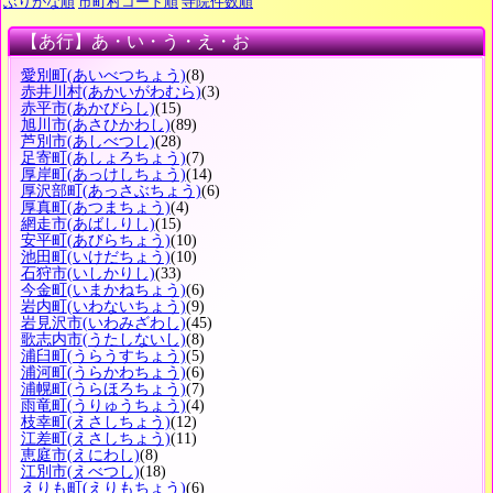
ぶりがな順
市町村コード順
寺院件数順
【あ行】あ・い・う・え・お
愛別町
(あいべつちょう)
(8)
赤井川村
(あかいがわむら)
(3)
赤平市
(あかびらし)
(15)
旭川市
(あさひかわし)
(89)
芦別市
(あしべつし)
(28)
足寄町
(あしょろちょう)
(7)
厚岸町
(あっけしちょう)
(14)
厚沢部町
(あっさぶちょう)
(6)
厚真町
(あつまちょう)
(4)
網走市
(あばしりし)
(15)
安平町
(あびらちょう)
(10)
池田町
(いけだちょう)
(10)
石狩市
(いしかりし)
(33)
今金町
(いまかねちょう)
(6)
岩内町
(いわないちょう)
(9)
岩見沢市
(いわみざわし)
(45)
歌志内市
(うたしないし)
(8)
浦臼町
(うらうすちょう)
(5)
浦河町
(うらかわちょう)
(6)
浦幌町
(うらほろちょう)
(7)
雨竜町
(うりゅうちょう)
(4)
枝幸町
(えさしちょう)
(12)
江差町
(えさしちょう)
(11)
恵庭市
(えにわし)
(8)
江別市
(えべつし)
(18)
えりも町
(えりもちょう)
(6)