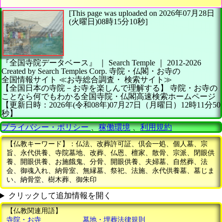
[This page was uploaded on 2026年07月28日
(火曜日)08時15分10秒]
『全国寺院データベース』 ｜ Search Temple
｜
2012-2026
Created by
Search Temples Corp.
寺院・仏閣・お寺の
全国情報サイト
≪お寺総合調査・
検索サイト≫
【全国日本の寺院－お寺を楽しんで理解する】
寺院・お寺の
ことなら何でもわかる全国寺院・仏閣高速検索ホームページ
【更新日時：2026年(令和08年)07月27日（月曜日）12時11分50
秒】
プライバシー・ポリシー
、
稼働環境
、
利用規約
【仏教キーワード】：仏法、改葬許可証、倶会一処、個人墓、宗
旨、永代供養、寺院墓地、改葬、仏恩、檀家、散骨、宗派、閉眼供
養、開眼供養、お施餓鬼、分骨、開眼供養、夫婦墓、自然葬、法
会、御魂入れ、納骨室、無縁墓、祭祀、法施、永代供養墓、墓じま
い、納骨堂、樹木葬、御朱印
クリックして追加情報を開く
【仏教関連用語】
寺院・お寺
墓地・埋葬法律規則