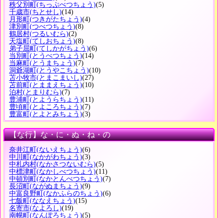
秩父別町
(ちっぷべつちょう)
(5)
千歳市
(ちとせし)
(14)
月形町
(つきがたちょう)
(4)
津別町
(つべつちょう)
(8)
鶴居村
(つるいむら)
(2)
天塩町
(てしおちょう)
(8)
弟子屈町
(てしかがちょう)
(6)
当別町
(とうべつちょう)
(14)
当麻町
(とうまちょう)
(7)
洞爺湖町
(とうやこちょう)
(10)
苫小牧市
(とまこまいし)
(27)
苫前町
(とままえちょう)
(10)
泊村
(とまりむら)
(7)
豊浦町
(とようらちょう)
(11)
豊頃町
(とよころちょう)
(7)
豊富町
(とよとみちょう)
(3)
【な行】な・に・ぬ・ね・の
奈井江町
(ないえちょう)
(6)
中川町
(なかがわちょう)
(3)
中札内村
(なかさつないむら)
(5)
中標津町
(なかしべつちょう)
(11)
中頓別町
(なかとんべつちょう)
(7)
長沼町
(ながぬまちょう)
(9)
中富良野町
(なかふらのちょう)
(6)
七飯町
(ななえちょう)
(15)
名寄市
(なよろし)
(19)
南幌町
(なんぽろちょう)
(5)