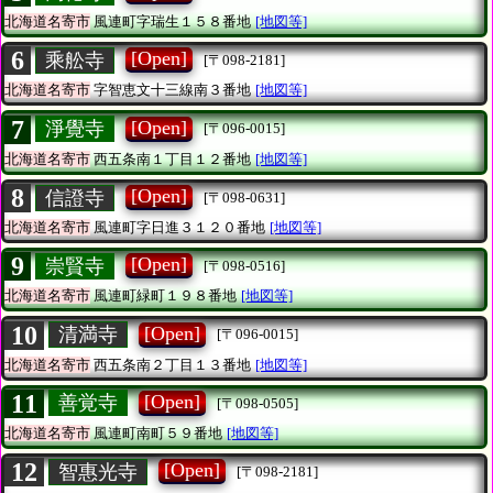
北海道名寄市
風連町字瑞生１５８番地
[地図等]
6
[Open]
乘舩寺
[〒098-2181]
北海道名寄市
字智恵文十三線南３番地
[地図等]
7
[Open]
淨覺寺
[〒096-0015]
北海道名寄市
西五条南１丁目１２番地
[地図等]
8
[Open]
信證寺
[〒098-0631]
北海道名寄市
風連町字日進３１２０番地
[地図等]
9
[Open]
崇賢寺
[〒098-0516]
北海道名寄市
風連町緑町１９８番地
[地図等]
10
[Open]
清満寺
[〒096-0015]
北海道名寄市
西五条南２丁目１３番地
[地図等]
11
[Open]
善覚寺
[〒098-0505]
北海道名寄市
風連町南町５９番地
[地図等]
12
[Open]
智惠光寺
[〒098-2181]