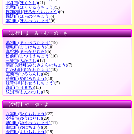
北斗市
(ほくとし)
(21)
北竜町
(ほくりゅうちょう)
(5)
幌加内町
(ほろかないちょう)
(9)
幌延町
(ほろのべちょう)
(4)
本別町
(ほんべつちょう)
(6)
【ま行】ま・み・む・め・も
幕別町
(まくべつちょう)
(15)
増毛町
(ましけちょう)
(10)
真狩村
(まっかりむら)
(5)
松前町
(まつまえちょう)
(16)
三笠市
(みかさし)
(17)
南富良野町
(みなみふらのちょう)
(7)
むかわ町
(むかわちょう)
(10)
室蘭市
(むろらんし)
(42)
芽室町
(めむろちょう)
(10)
妹背牛町
(もせうしちょう)
(5)
森町
(もりまち)
(13)
紋別市
(もんべつし)
(15)
【や行】や・ゆ・よ
八雲町
(やくもちょう)
(27)
夕張市
(ゆうばりし)
(29)
湧別町
(ゆうべつちょう)
(11)
由仁町
(ゆにちょう)
(8)
余市町
(よいちちょう)
(19)