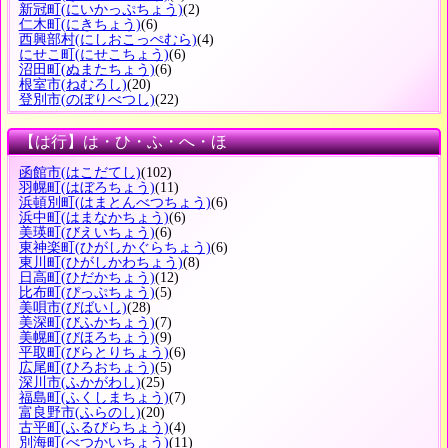
新冠町
(にいかっぷちょう)
(2)
仁木町
(にきちょう)
(6)
西興部村
(にしおこっぺむら)
(4)
にせこ町
(にせこちょう)
(6)
沼田町
(ぬまたちょう)
(6)
根室市
(ねむろし)
(20)
登別市
(のぼりべつし)
(22)
【は行】は・ひ・ふ・へ・ほ
函館市
(はこだてし)
(102)
羽幌町
(はぼろちょう)
(11)
浜頓別町
(はまとんべつちょう)
(6)
浜中町
(はまなかちょう)
(6)
美瑛町
(びえいちょう)
(6)
東神楽町
(ひがしかぐらちょう)
(6)
東川町
(ひがしかわちょう)
(8)
日高町
(ひだかちょう)
(12)
比布町
(ぴっぷちょう)
(5)
美唄市
(びばいし)
(28)
美深町
(びふかちょう)
(7)
美幌町
(びほろちょう)
(9)
平取町
(びらとりちょう)
(6)
広尾町
(ひろおちょう)
(5)
深川市
(ふかがわし)
(25)
福島町
(ふくしまちょう)
(7)
富良野市
(ふらのし)
(20)
古平町
(ふるびらちょう)
(4)
別海町
(べつかいちょう)
(11)