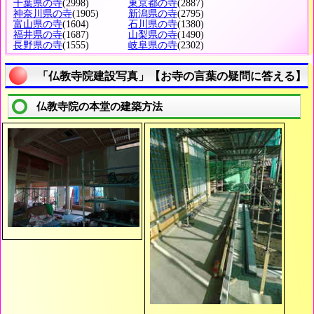
千葉県の寺
(2998)
東京都の寺
(2887)
神奈川県の寺
(1905)
新潟県の寺
(2795)
富山県の寺
(1604)
石川県の寺
(1380)
福井県の寺
(1687)
山梨県の寺
(1490)
長野県の寺
(1555)
岐阜県の寺
(2302)
「仏教寺院建設写真」【お寺の言葉の疑問に答える】
仏教寺院の本堂の建築方法