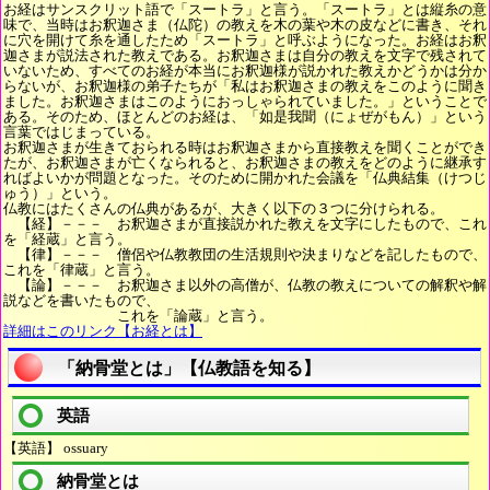
お経はサンスクリット語で「スートラ」と言う。「スートラ」とは縦糸の意
味で、当時はお釈迦さま（仏陀）の教えを木の葉や木の皮などに書き、それ
に穴を開けて糸を通したため「スートラ」と呼ぶようになった。お経はお釈
迦さまが説法された教えである。お釈迦さまは自分の教えを文字で残されて
いないため、すべてのお経が本当にお釈迦様が説かれた教えかどうかは分か
らないが、お釈迦様の弟子たちが「私はお釈迦さまの教えをこのように聞き
ました。お釈迦さまはこのようにおっしゃられていました。」ということで
ある。そのため、ほとんどのお経は、「如是我聞（にょぜがもん）」という
言葉ではじまっている。
お釈迦さまが生きておられる時はお釈迦さまから直接教えを聞くことができ
たが、お釈迦さまが亡くなられると、お釈迦さまの教えをどのように継承す
ればよいかが問題となった。そのために開かれた会議を「仏典結集（けつじ
ゅう）」という。
仏教にはたくさんの仏典があるが、大きく以下の３つに分けられる。
【経】－－－ お釈迦さまが直接説かれた教えを文字にしたもので、これ
を「経蔵」と言う。
【律】－－－ 僧侶や仏教教団の生活規則や決まりなどを記したもので、
これを「律蔵」と言う。
【論】－－－ お釈迦さま以外の高僧が、仏教の教えについての解釈や解
説などを書いたもので、
これを「論蔵」と言う。
詳細はこのリンク【お経とは】
「納骨堂とは」【仏教語を知る】
英語
【英語】 ossuary
納骨堂とは