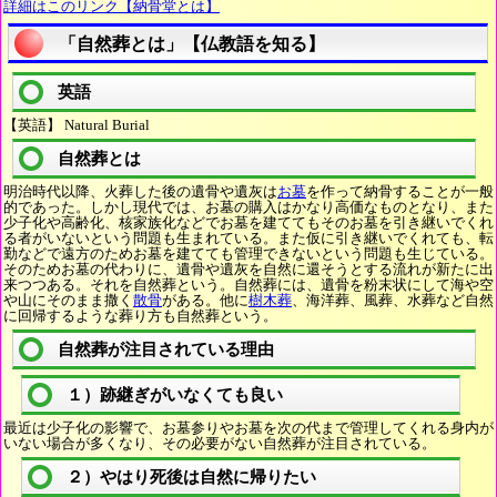
詳細はこのリンク【納骨堂とは】
「自然葬とは」【仏教語を知る】
英語
【英語】 Natural Burial
自然葬とは
明治時代以降、火葬した後の遺骨や遺灰は
お墓
を作って納骨することが一般
的であった。しかし現代では、お墓の購入はかなり高価なものとなり、また
少子化や高齢化、核家族化などでお墓を建ててもそのお墓を引き継いでくれ
る者がいないという問題も生まれている。また仮に引き継いでくれても、転
勤などで遠方のためお墓を建てても管理できないという問題も生じている。
そのためお墓の代わりに、遺骨や遺灰を自然に還そうとする流れが新たに出
来つつある。それを自然葬という。自然葬には、遺骨を粉末状にして海や空
や山にそのまま撒く
散骨
がある。他に
樹木葬
、海洋葬、風葬、水葬など自然
に回帰するような葬り方も自然葬という。
自然葬が注目されている理由
１）跡継ぎがいなくても良い
最近は少子化の影響で、お墓参りやお墓を次の代まで管理してくれる身内が
いない場合が多くなり、その必要がない自然葬が注目されている。
２）やはり死後は自然に帰りたい