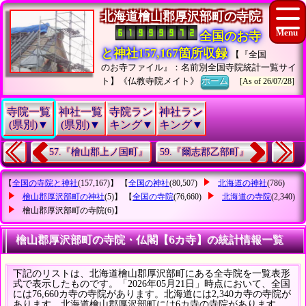
北海道檜山郡厚沢部町の寺院
全国のお寺
と神社157,167箇所収録
【『全国
のお寺ファイル』：名前別全国寺院統計一覧サイ
ト】《仏教寺院メイト》
ホーム
[As of 26/07/28]
寺院一覧
神社一覧
寺院ラン
神社ラン
(県別)▼
(県別)▼
キング▼
キング▼
57.『檜山郡上ノ国町』
59.『爾志郡乙部町』
【
全国の寺院と神社
(157,167)】 【
全国の神社
(80,507)
北海道の神社
(786)
檜山郡厚沢部町の神社
(5)】 【
全国の寺院
(76,660)
北海道の寺院
(2,340)
檜山郡厚沢部町の寺院
(6)】
檜山郡厚沢部町の寺院・仏閣【6カ寺】の統計情報一覧
下記のリストは、北海道檜山郡厚沢部町にある全寺院を一覧表形
式で表示したものです。「2026年05月21日」時点において、全国
には76,660カ寺の寺院があります。北海道には2,340カ寺の寺院が
あります。北海道檜山郡厚沢部町には6カ寺の寺院があります。