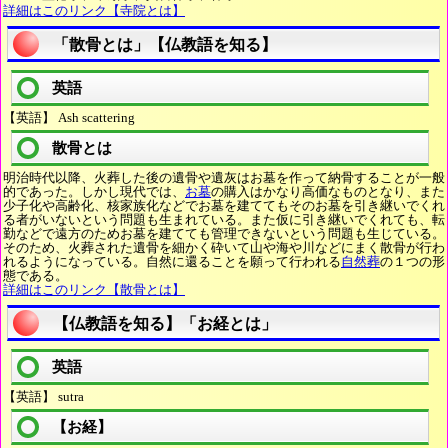
詳細はこのリンク【寺院とは】
「散骨とは」【仏教語を知る】
英語
【英語】 Ash scattering
散骨とは
明治時代以降、火葬した後の遺骨や遺灰はお墓を作って納骨することが一般
的であった。しかし現代では、
お墓
の購入はかなり高価なものとなり、また
少子化や高齢化、核家族化などでお墓を建ててもそのお墓を引き継いでくれ
る者がいないという問題も生まれている。また仮に引き継いでくれても、転
勤などで遠方のためお墓を建てても管理できないという問題も生じている。
そのため、火葬された遺骨を細かく砕いて山や海や川などにまく散骨が行わ
れるようになっている。自然に還ることを願って行われる
自然葬
の１つの形
態である。
詳細はこのリンク【散骨とは】
【仏教語を知る】「お経とは」
英語
【英語】 sutra
【お経】