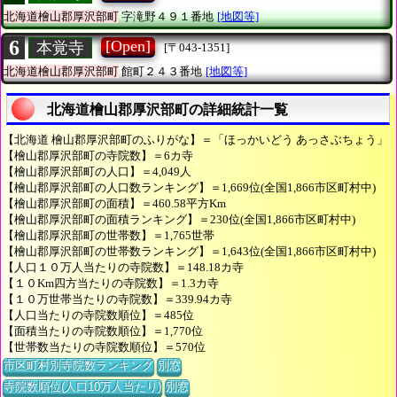
北海道檜山郡厚沢部町
字滝野４９１番地
[地図等]
6
[Open]
本覚寺
[〒043-1351]
北海道檜山郡厚沢部町
館町２４３番地
[地図等]
北海道檜山郡厚沢部町の詳細統計一覧
【北海道 檜山郡厚沢部町のふりがな】＝「ほっかいどう あっさぶちょう」
【檜山郡厚沢部町の寺院数】＝6カ寺
【檜山郡厚沢部町の人口】＝4,049人
【檜山郡厚沢部町の人口数ランキング】＝1,669位(全国1,866市区町村中)
【檜山郡厚沢部町の面積】＝460.58平方Km
【檜山郡厚沢部町の面積ランキング】＝230位(全国1,866市区町村中)
【檜山郡厚沢部町の世帯数】＝1,765世帯
【檜山郡厚沢部町の世帯数ランキング】＝1,643位(全国1,866市区町村中)
【人口１０万人当たりの寺院数】＝148.18カ寺
【１０Km四方当たりの寺院数】＝1.3カ寺
【１０万世帯当たりの寺院数】＝339.94カ寺
【人口当たりの寺院数順位】＝485位
【面積当たりの寺院数順位】＝1,770位
【世帯数当たりの寺院数順位】＝570位
市区町村別寺院数ランキング
別窓
寺院数順位(人口10万人当たり)
別窓