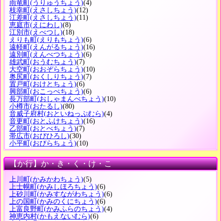
雨竜町
(うりゅうちょう)
(4)
枝幸町
(えさしちょう)
(12)
江差町
(えさしちょう)
(11)
恵庭市
(えにわし)
(8)
江別市
(えべつし)
(18)
えりも町
(えりもちょう)
(6)
遠軽町
(えんがるちょう)
(16)
遠別町
(えんべつちょう)
(6)
雄武町
(おうむちょう)
(7)
大空町
(おおぞらちょう)
(10)
奥尻町
(おくしりちょう)
(7)
置戸町
(おけとちょう)
(6)
興部町
(おこっぺちょう)
(6)
長万部町
(おしゃまんべちょう)
(10)
小樽市
(おたるし)
(80)
音威子府村
(おといねっぷむら)
(4)
音更町
(おとふけちょう)
(16)
乙部町
(おとべちょう)
(7)
帯広市
(おびひろし)
(30)
小平町
(おびらちょう)
(10)
【か行】か・き・く・け・こ
上川町
(かみかわちょう)
(5)
上士幌町
(かみしほろちょう)
(6)
上砂川町
(かみすながわちょう)
(6)
上の国町
(かみのくにちょう)
(6)
上富良野町
(かみふらのちょう)
(4)
神恵内村
(かもえないむら)
(6)