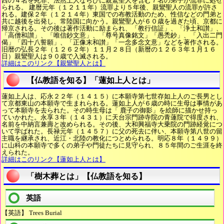
西の４名を死罪、法然上人ならびに親鸞聖人を含む７名の弟子が流罪に処せ
られる。 建暦元年（１２１１年）流罪より５年後、親鸞聖人の流罪が許さ
れる。建保２年（１２１４年）東国での布教活動のため、性信などの門弟と
共に越後を出発し、常陸国に向かう。親鸞聖人が６０歳を過ぎた頃、京都に
帰京される。その後は著作活動に励まられ、「教行信証」、「浄土和讃」、
「高僧和讃」、「唯信鈔文意」、「尊号真像銘文」「愚禿鈔」、「入出二門
偈」「四十八誓願」、「正像末和讃」「一念多念文意」などを著作される。
旧暦の弘長２年（１２６２年）１１月２８日（新暦の１２６３年１月１６
日）親鸞聖人は９０歳で入滅される。
詳細はこのリンク【親鸞聖人とは】
【仏教語を知る】「蓮如上人とは」
蓮如上人は、応永２２年（１４１５）に本願寺第七世存如上人のご長男とし
て京都東山の本願寺で生まれられる。蓮如上人が６歳の時に生母は事情があ
って本願寺を去られた。その時生母は「 鹿子の御影」を絵師に描かせ持っ
ていかれた。永享３年（１４３１）に天台宗門跡寺院の青蓮院で得度され、
名前を中納言兼壽と改められる。その後、大和興福寺大乗院の門跡経覚につ
いて学ばれた。長禄元年（１４５７）に父の死去に伴い、本願寺第八世の留
主職を継承され、近江・北陸の教化につとめられる。明応８年（１４９９）
に山科の本願寺で多くの弟子や門徒たちに見守られ、８５年間のご生涯を終
えられた。
詳細はこのリンク【蓮如上人とは】
「樹木葬とは」【仏教語を知る】
英語
【英語】 Trees Burial