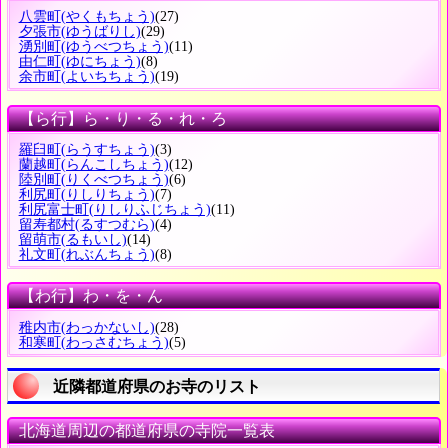
八雲町
(やくもちょう)
(27)
夕張市
(ゆうばりし)
(29)
湧別町
(ゆうべつちょう)
(11)
由仁町
(ゆにちょう)
(8)
余市町
(よいちちょう)
(19)
【ら行】ら・り・る・れ・ろ
羅臼町
(らうすちょう)
(3)
蘭越町
(らんこしちょう)
(12)
陸別町
(りくべつちょう)
(6)
利尻町
(りしりちょう)
(7)
利尻富士町
(りしりふじちょう)
(11)
留寿都村
(るすつむら)
(4)
留萌市
(るもいし)
(14)
礼文町
(れぶんちょう)
(8)
【わ行】わ・を・ん
稚内市
(わっかないし)
(28)
和寒町
(わっさむちょう)
(5)
近隣都道府県のお寺のリスト
北海道周辺の都道府県の寺院一覧表