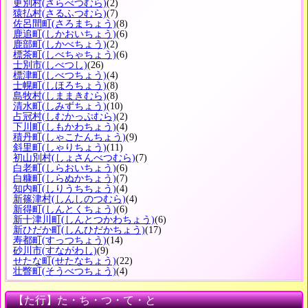
更別村
(さらべつむら)
(2)
猿払村
(さるふつむら)
(7)
佐呂間町
(さろまちょう)
(8)
鹿追町
(しかおいちょう)
(6)
鹿部町
(しかべちょう)
(2)
標茶町
(しべちゃちょう)
(6)
士別市
(しべつし)
(26)
標津町
(しべつちょう)
(4)
士幌町
(しほろちょう)
(8)
島牧村
(しままきむら)
(8)
清水町
(しみずちょう)
(10)
占冠村
(しむかっぷむら)
(2)
下川町
(しもかわちょう)
(4)
積丹町
(しゃこたんちょう)
(9)
斜里町
(しゃりちょう)
(11)
初山別村
(しょさんべつむら)
(7)
白老町
(しらおいちょう)
(6)
白糠町
(しらぬかちょう)
(7)
知内町
(しりうちちょう)
(4)
新篠津村
(しんしのつむら)
(4)
新得町
(しんとくちょう)
(6)
新十津川町
(しんとつかわちょう)
(6)
新ひだか町
(しんひだかちょう)
(17)
寿都町
(すっつちょう)
(14)
砂川市
(すながわし)
(9)
せたな町
(せたなちょう)
(22)
壮瞥町
(そうべつちょう)
(4)
【た行】た・ち・つ・て・と