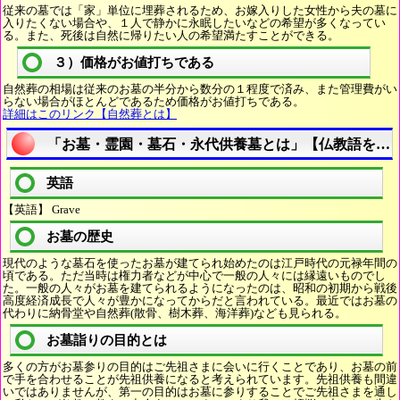
従来の墓では「家」単位に埋葬されるため、お嫁入りした女性から夫の墓に
入りたくない場合や、１人で静かに永眠したいなどの希望が多くなってい
る。また、死後は自然に帰りたい人の希望満たすことができる。
３）価格がお値打ちである
自然葬の相場は従来のお墓の半分から数分の１程度で済み、また管理費がい
らない場合がほとんどであるため価格がお値打ちである。
詳細はこのリンク【自然葬とは】
「お墓・霊園・墓石・永代供養墓とは」【仏教語を知
英語
【英語】 Grave
お墓の歴史
現代のような墓石を使ったお墓が建てられ始めたのは江戸時代の元禄年間の
頃である。ただ当時は権力者などが中心で一般の人々には縁遠いものでし
た。一般の人々がお墓を建てられるようになったのは、昭和の初期から戦後
高度経済成長で人々が豊かになってからだと言われている。最近ではお墓の
代わりに納骨堂や自然葬(散骨、樹木葬、海洋葬)なども見られる。
お墓詣りの目的とは
多くの方がお墓参りの目的はご先祖さまに会いに行くことであり、お墓の前
で手を合わせることが先祖供養になると考えられています。先祖供養も間違
いではありませんが、第一の目的はお墓に参りすることでご先祖さまを通し