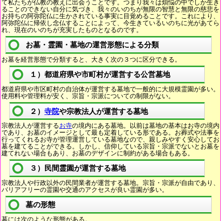
て私たちが仏教の教えに出会うことです。つまり我々は煩悩の中でしか生き
ることのできない自分に気づき、我々のいのちが無限の智慧と無限の慈悲を
お持ちの阿弥陀仏に生かされている事実に目覚めることです。これにより、
阿弥陀仏に帰依し念仏することによって、今生きているいのちに光があてら
れ、現在のいのちが充実したものとなるのです。
お墓・霊園・墓地の運営形態による分類
お墓を経営形態で分類すると、大きく次の３つに区分できる。
１）都道府県や市町村が運営する公営墓地
都道府県や市区町村の自治体が運営する墓地で一般的に大規模霊園が多い。
使用料や管理料が安く、宗旨・宗派についての制限がない。
２）
寺院
や宗教法人が運営する墓地
宗教法人が運営する
お寺
の境内にある墓地。以前は墓地の基本はお寺の境内
であり、お墓のイメージとして最も定着している形である。お葬式や法事を
行ってくれるお寺が管理運営している墓地なので、親しみやすく安心してお
墓を建てることができる。しかし、信仰している宗旨・宗派でないとお墓を
建てれない場合もあり、お墓のデザインに制約がある場合もある。
３）民間霊園が運営する墓地
宗教法人や行政以外の民間業者が運営する墓地。宗旨・宗派が自由であり、
バリアフリーの霊園や交通のアクセスが良い霊園が多い。
墓の形態
墓には次のような形態がある。