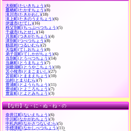
大樹町
(たいきちょう)
(6)
鷹栖町
(たかすちょう)
(8)
滝川市
(たきかわし)
(18)
滝上町
(たきのうえちょう)
(6)
伊達市
(だてし)
(16)
秩父別町
(ちっぷべつちょう)
(5)
千歳市
(ちとせし)
(14)
月形町
(つきがたちょう)
(4)
津別町
(つべつちょう)
(8)
鶴居村
(つるいむら)
(2)
天塩町
(てしおちょう)
(8)
弟子屈町
(てしかがちょう)
(6)
当別町
(とうべつちょう)
(14)
当麻町
(とうまちょう)
(7)
洞爺湖町
(とうやこちょう)
(10)
苫小牧市
(とまこまいし)
(27)
苫前町
(とままえちょう)
(10)
泊村
(とまりむら)
(7)
豊浦町
(とようらちょう)
(11)
豊頃町
(とよころちょう)
(7)
豊富町
(とよとみちょう)
(3)
【な行】な・に・ぬ・ね・の
奈井江町
(ないえちょう)
(6)
中川町
(なかがわちょう)
(3)
中札内村
(なかさつないむら)
(5)
中標津町
(なかしべつちょう)
(11)