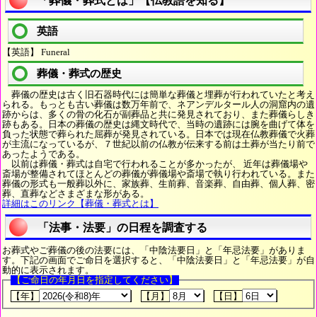
「葬儀・葬式とは」【仏教語を知る】
英語
【英語】 Funeral
葬儀・葬式の歴史
葬儀の歴史は古く旧石器時代には簡単な葬儀と埋葬が行われていたと考え
られる。もっとも古い葬儀は数万年前で、ネアンデルタール人の洞窟内の遺
跡からは、多くの骨の化石が副葬品と共に発見されており、また葬儀らしき
跡もある。日本の葬儀の歴史は縄文時代で、当時の遺跡には腕を曲げて体を
負った状態で葬られた屈葬が発見されている。日本では現在仏教葬儀で火葬
が主流になっているが、７世紀以前の仏教が伝来する前は土葬が当たり前で
あったようである。
以前は葬儀・葬式は自宅で行われることが多かったが、 近年は葬儀場や
斎場が整備されてほとんどの葬儀が葬儀場や斎場で執り行われている。また
葬儀の形式も一般葬以外に、家族葬、生前葬、音楽葬、自由葬、個人葬、密
葬、直葬などさまざまな形がある。
詳細はこのリンク【葬儀・葬式とは】
「法事・法要」の日程を調査する
お葬式やご葬儀の後の法要には、「中陰法要日」と「年忌法要」がありま
す。下記の画面でご命日を選択すると、「中陰法要日」と「年忌法要」が自
動的に表示されます。
【ご命日の年月日を指定してください】
【年】
【月】
【日】