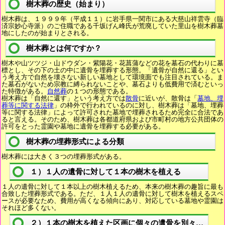
樹木葬の歴史（始まり）
樹木葬は、１９９９年（平成１１）に岩手県一関市にある大慈山祥雲寺（臨
済宗妙心寺派）のご住職である千坂げん峰氏が荒廃していた里山を樹木葬墓
地にしたのが始まりとされる。
樹木葬とは何ですか？
樹木や山ツツジ・山ドウダン・紫陽花・花菖蒲などの花を墓石の代わりに墓
標とし、その下の土の中に遺骨を埋葬する形態。「遺骨が自然に還る」とい
う考え方で自然を壊さない新しい墓地として環境面でも注目されている。ま
た墓石がないため宗教に縛られないことや、墓石よりも低費用で済むといっ
た特徴がある。
自然葬
の１つの形態である。
樹木葬は「自然に還す」という考え方では
散骨
に近いが、散骨は「
墓地、埋
葬等に関する法律
」の枠外で行われているのに対し、樹木葬は「墓地、埋葬
等に関する法律」によって許可された墓地で埋葬されるため完全に合法であ
ると言える。そのため、樹木葬は各都道府県および市町村の地方公共団体の
許可をとった霊園や墓地に遺骨を埋葬する必要がある。
樹木葬の埋葬形式による分類
樹木葬には大きく３つの埋葬形式がある。
１）１人の遺骨に対して１本の樹木を植える
１人の遺骨に対して１本以上の樹木植えるため、本来の樹木葬の趣旨に最も
合致した埋葬形式である。ただ、１人１人の遺骨に対して樹木を植えるスペ
ースが必要なため、費用が高くなる傾向にあり、対応している墓地や霊園は
それほど多くない。
２）１本の樹木を植えた区画に個々の遺骨を別々に埋葬