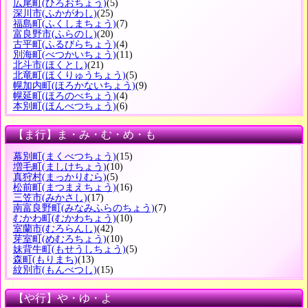
広尾町
(ひろおちょう)
(5)
深川市
(ふかがわし)
(25)
福島町
(ふくしまちょう)
(7)
富良野市
(ふらのし)
(20)
古平町
(ふるびらちょう)
(4)
別海町
(べつかいちょう)
(11)
北斗市
(ほくとし)
(21)
北竜町
(ほくりゅうちょう)
(5)
幌加内町
(ほろかないちょう)
(9)
幌延町
(ほろのべちょう)
(4)
本別町
(ほんべつちょう)
(6)
【ま行】ま・み・む・め・も
幕別町
(まくべつちょう)
(15)
増毛町
(ましけちょう)
(10)
真狩村
(まっかりむら)
(5)
松前町
(まつまえちょう)
(16)
三笠市
(みかさし)
(17)
南富良野町
(みなみふらのちょう)
(7)
むかわ町
(むかわちょう)
(10)
室蘭市
(むろらんし)
(42)
芽室町
(めむろちょう)
(10)
妹背牛町
(もせうしちょう)
(5)
森町
(もりまち)
(13)
紋別市
(もんべつし)
(15)
【や行】や・ゆ・よ