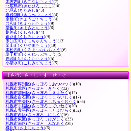
木古内町
(きこないちょう)
(7)
北広島市
(きたひろしまし)
(10)
北見市
(きたみし)
(43)
喜茂別町
(きもべつちょう)
(4)
京極町
(きょうごくちょう)
(4)
共和町
(きょうわちょう)
(9)
清里町
(きよさとちょう)
(6)
釧路市
(くしろし)
(44)
釧路町
(くしろちょう)
(9)
倶知安町
(くっちゃんちょう)
(13)
栗山町
(くりやまちょう)
(19)
黒松内町
(くろまつないちょう)
(6)
訓子府町
(くんねっぷちょう)
(5)
剣淵町
(けんぶちちょう)
(5)
小清水町
(こしみずちょう)
(5)
【さ行】さ・し・す・せ・そ
札幌市厚別区
(さっぽろしあつべつく)
(10)
札幌市北区
(さっぽろしきたく)
(32)
札幌市清田区
(さっぽろしきよたく)
(12)
札幌市白石区
(さっぽろししろいしく)
(17)
札幌市中央区
(さっぽろしちゅうおうく)
(56)
札幌市手稲区
(さっぽろしていねく)
(20)
札幌市豊平区
(さっぽろしとよひらく)
(32)
札幌市西区
(さっぽろしにしく)
(16)
札幌市東区
(さっぽろしひがしく)
(33)
札幌市南区
(さっぽろしみなみく)
(28)
様似町
(さまにちょう)
(6)