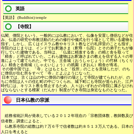
英語
【英語】 (Buddhist) temple
【寺院】
仏閣、僧院ともいう。一般的には仏教において、仏像を安置し僧侶などが住
み、仏道の研究や布教活動のための修行や儀式を行う場として用いる建物を
指す。しかし、広くはイスラム教やキリスト教などの礼拝堂のことも指す。
寺院のはじまりは、インドでお釈迦さま（釈尊・仏陀）とその弟子たちが修
行していた建物である。当時は、「仏道に精進する舎」の精と舎を取って
「精舎」と呼ばれていた。これら建物はお釈迦さまの教えを信ずる人々の寄
進によって建てられた。中でも、王舎城（おうしゃじょう）の竹林（ちくり
ん）精舎と舎衛城（しゃえいじょう）の祇園（ぎおん）精舎が有名。
その後中国では、「寺」とはもともと「役所」のことを意味したが、のち
に僧侶が住む所をすべて「寺」とよぶようになった。
日本では、古くは山の中に僧侶の修行の場として寺院が建てられたが、の
ちに寺院は人々の住む町の中につくられ、城下町にも寺院が造られた。江戸
時代には、キリスト教を禁止するため、人々はいずれかの寺院に属さなけれ
ばならないとする檀家（だんか）制度ができ寺院は身近なものとなった。
日本仏教の宗派
総務省統計局が発表している２０１２年現在の「宗教団体数，教師数及び
信者数」調査によると、
仏教系寺院の総数は約７万６千で信者数は約８５１３万人である。日本の
人口を考えると