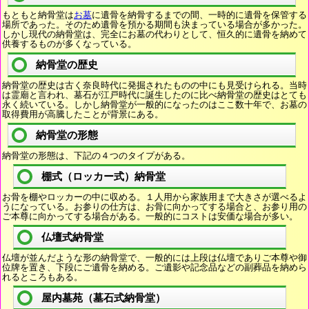
もともと納骨堂は
お墓
に遺骨を納骨するまでの間、一時的に遺骨を保管する
場所であった。そのため遺骨を預かる期間も決まっている場合が多かった。
しかし現代の納骨堂は、完全にお墓の代わりとして、恒久的に遺骨を納めて
供養するものが多くなっている。
納骨堂の歴史
納骨堂の歴史は古く奈良時代に発掘されたものの中にも見受けられる。当時
は霊廟と言われ、墓石が江戸時代に誕生したのに比べ納骨堂の歴史はとても
永く続いている。しかし納骨堂が一般的になったのはここ数十年で、お墓の
取得費用が高騰したことが背景にある。
納骨堂の形態
納骨堂の形態は、下記の４つのタイプがある。
棚式（ロッカー式）納骨堂
お骨を棚やロッカーの中に収める。１人用から家族用まで大きさが選べるよ
うになっている。お参りの仕方は、お骨に向かってする場合と、お参り用の
ご本尊に向かってする場合がある。一般的にコストは安価な場合が多い。
仏壇式納骨堂
仏壇が並んだような形の納骨堂で、一般的には上段は仏壇でありご本尊や御
位牌を置き、下段にご遺骨を納める。ご遺影や記念品などの副葬品を納めら
れるところもある。
屋内墓苑（墓石式納骨堂）