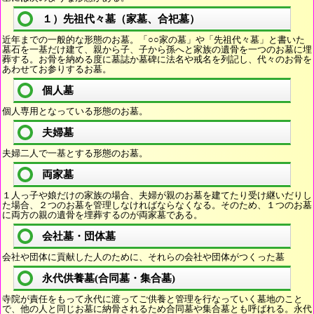
１）先祖代々墓（家墓、合祀墓）
近年までの一般的な形態のお墓。「○○家の墓」や「先祖代々墓」と書いた
墓石を一基だけ建て、親から子、子から孫へと家族の遺骨を一つのお墓に埋
葬する。お骨を納める度に墓誌か墓碑に法名や戒名を列記し、代々のお骨を
あわせてお参りするお墓。
個人墓
個人専用となっている形態のお墓。
夫婦墓
夫婦二人で一基とする形態のお墓。
両家墓
１人っ子や娘だけの家族の場合、夫婦が親のお墓を建てたり受け継いだりし
た場合、２つのお墓を管理しなければならなくなる。そのため、１つのお墓
に両方の親の遺骨を埋葬するのが両家墓である。
会社墓・団体墓
会社や団体に貢献した人のために、それらの会社や団体がつくった墓
永代供養墓(合同墓・集合墓)
寺院が責任をもって永代に渡ってご供養と管理を行なっていく墓地のこと
で、他の人と同じお墓に納骨されるため合同墓や集合墓とも呼ばれる。永代