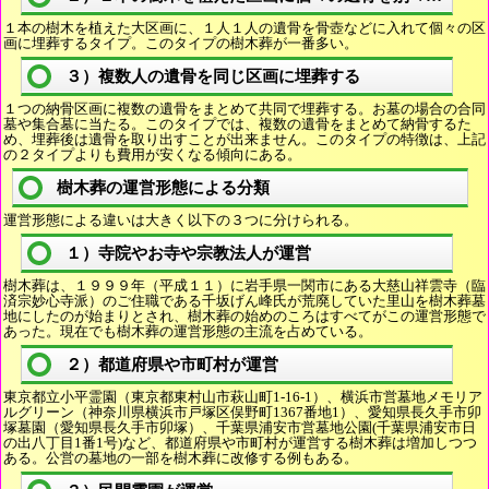
１本の樹木を植えた大区画に、１人１人の遺骨を骨壺などに入れて個々の区
画に埋葬するタイプ。このタイプの樹木葬が一番多い。
３）複数人の遺骨を同じ区画に埋葬する
１つの納骨区画に複数の遺骨をまとめて共同で埋葬する。お墓の場合の合同
墓や集合墓に当たる。このタイプでは、複数の遺骨をまとめて納骨するた
め、埋葬後は遺骨を取り出すことが出来ません。このタイプの特徴は、上記
の２タイプよりも費用が安くなる傾向にある。
樹木葬の運営形態による分類
運営形態による違いは大きく以下の３つに分けられる。
１）寺院やお寺や宗教法人が運営
樹木葬は、１９９９年（平成１１）に岩手県一関市にある大慈山祥雲寺（臨
済宗妙心寺派）のご住職である千坂げん峰氏が荒廃していた里山を樹木葬墓
地にしたのが始まりとされ、樹木葬の始めのころはすべてがこの運営形態で
あった。現在でも樹木葬の運営形態の主流を占めている。
２）都道府県や市町村が運営
東京都立小平霊園（東京都東村山市萩山町1-16-1）、横浜市営墓地メモリア
ルグリーン（神奈川県横浜市戸塚区俣野町1367番地1）、愛知県長久手市卯
塚墓園（愛知県長久手市卯塚）、千葉県浦安市営墓地公園(千葉県浦安市日
の出八丁目1番1号)など、都道府県や市町村が運営する樹木葬は増加しつつ
ある。公営の墓地の一部を樹木葬に改修する例もある。