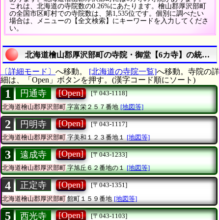
これは、北海道の寺院数の0.26%にあたります。檜山郡厚沢部町
の全国市区町村での寺院数は、第1,535位です。個別に調べたい
場合は、メニューの【全文検索】にキーワードを入力してくださ
い。
北海道檜山郡厚沢部町の寺院・御堂【6カ寺】の統計調
〔詳細モード〕
へ移動。
[北海道の寺院一覧]
へ移動。寺院の詳
細は、「Open」ボタンを押す。(漢字コード順にソート)
1
[Open]
円通寺
[〒043-1118]
北海道檜山郡厚沢部町
字富栄２５７番地
[地図等]
2
[Open]
円明寺
[〒043-1117]
北海道檜山郡厚沢部町
字美和１２３番地１
[地図等]
3
[Open]
遠成寺
[〒043-1233]
北海道檜山郡厚沢部町
字旭丘６２番地の１
[地図等]
4
[Open]
正定寺
[〒043-1351]
北海道檜山郡厚沢部町
館町１５９番地
[地図等]
5
[Open]
西光寺
[〒043-1103]