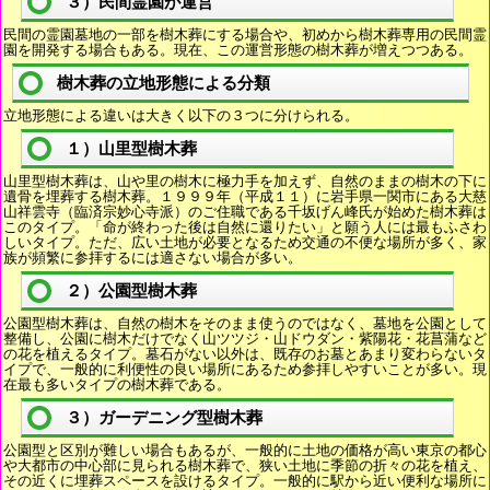
３）民間霊園が運営
民間の霊園墓地の一部を樹木葬にする場合や、初めから樹木葬専用の民間霊
園を開発する場合もある。現在、この運営形態の樹木葬が増えつつある。
樹木葬の立地形態による分類
立地形態による違いは大きく以下の３つに分けられる。
１）山里型樹木葬
山里型樹木葬は、山や里の樹木に極力手を加えず、自然のままの樹木の下に
遺骨を埋葬する樹木葬。１９９９年（平成１１）に岩手県一関市にある大慈
山祥雲寺（臨済宗妙心寺派）のご住職である千坂げん峰氏が始めた樹木葬は
このタイプ。「命が終わった後は自然に還りたい」と願う人には最もふさわ
しいタイプ。ただ、広い土地が必要となるため交通の不便な場所が多く、家
族が頻繁に参拝するには適さない場合が多い。
２）公園型樹木葬
公園型樹木葬は、自然の樹木をそのまま使うのではなく、墓地を公園として
整備し、公園に樹木だけでなく山ツツジ・山ドウダン・紫陽花・花菖蒲など
の花を植えるタイプ。墓石がない以外は、既存のお墓とあまり変わらないタ
イプで、一般的に利便性の良い場所にあるため参拝しやすいことが多い。現
在最も多いタイプの樹木葬である。
３）ガーデニング型樹木葬
公園型と区別が難しい場合もあるが、一般的に土地の価格が高い東京の都心
や大都市の中心部に見られる樹木葬で、狭い土地に季節の折々の花を植え、
その近くに埋葬スペースを設けるタイプ。一般的に駅から近い便利な場所に