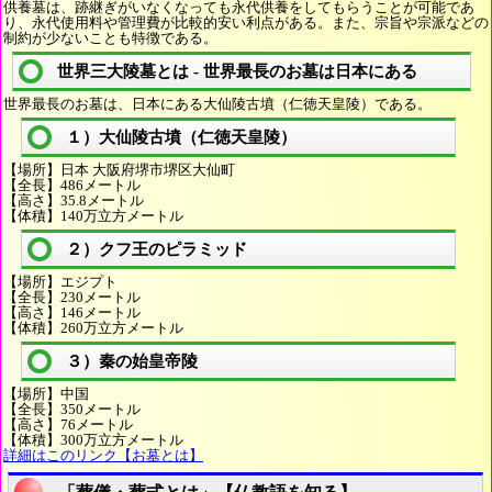
供養墓は、跡継ぎがいなくなっても永代供養をしてもらうことが可能であ
り、永代使用料や管理費が比較的安い利点がある。また、宗旨や宗派などの
制約が少ないことも特徴である。
世界三大陵墓とは - 世界最長のお墓は日本にある
世界最長のお墓は、日本にある大仙陵古墳（仁徳天皇陵）である。
１）大仙陵古墳（仁徳天皇陵）
【場所】日本 大阪府堺市堺区大仙町
【全長】486メートル
【高さ】35.8メートル
【体積】140万立方メートル
２）クフ王のピラミッド
【場所】エジプト
【全長】230メートル
【高さ】146メートル
【体積】260万立方メートル
３）秦の始皇帝陵
【場所】中国
【全長】350メートル
【高さ】76メートル
【体積】300万立方メートル
詳細はこのリンク【お墓とは】