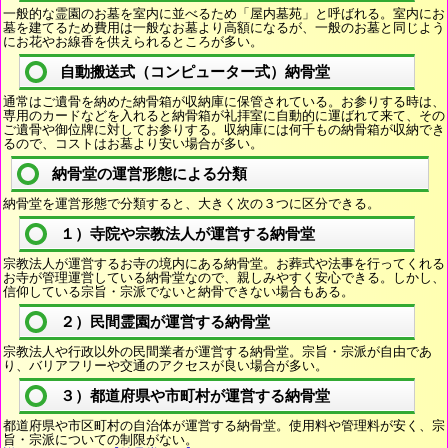
一般的な霊園のお墓を室内に並べるため「屋内墓苑」と呼ばれる。室内にお
墓を建てるため費用は一般なお墓より高額になるが、一般のお墓と同じよう
にお花やお線香を供えられるところが多い。
自動搬送式（コンピューター式）納骨堂
通常はご遺骨を納めた納骨箱が収納庫に保管されている。お参りする時は、
専用のカードなどを入れると納骨箱が礼拝室に自動的に運ばれて来て、その
ご遺骨や御位牌に対してお参りする。収納庫には何千もの納骨箱が収納でき
るので、コストはお墓より安い場合が多い。
納骨堂の運営形態による分類
納骨堂を運営形態で分類すると、大きく次の３つに区分できる。
１）寺院や宗教法人が運営する納骨堂
宗教法人が運営するお寺の境内にある納骨堂。お葬式や法事を行ってくれる
お寺が管理運営している納骨堂なので、親しみやすく安心できる。しかし、
信仰している宗旨・宗派でないと納骨できない場合もある。
２）民間霊園が運営する納骨堂
宗教法人や行政以外の民間業者が運営する納骨堂。宗旨・宗派が自由であ
り、バリアフリーや交通のアクセスが良い場合が多い。
３）都道府県や市町村が運営する納骨堂
都道府県や市区町村の自治体が運営する納骨堂。使用料や管理料が安く、宗
旨・宗派についての制限がない。