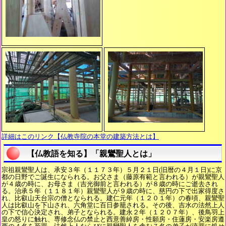
詳細はこのリンク【仏教寺院の本堂の建築方法とは】
【仏教語を知る】「親鸞聖人とは」
宗祖親鸞聖人は、承安３年（１１７３年）５月２１日(旧暦の４月１日)に京
都の日野でご誕生になられる。お父さま（藤原有範と言われる）が親鸞聖人
が４歳の時に、お母さま（吉光御前と言われる）が８歳の時にご逝去され
る。治承５年（１１８１年）親鸞聖人が９歳の時に、慈円の下で出家得度さ
れ、比叡山天台宗の僧となられる。建仁元年（１２０１年）の春頃、親鸞聖
人は比叡山を下山され、六角堂に百日参籠される。その後、吉水の法然上人
の下で信心決定され、弟子となられる。建永２年（１２０７年）、後鳥羽上
皇の怒りに触れ、専修念仏の禁止と西意善綽房・性願房・住蓮房・安楽房遵