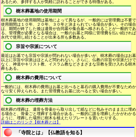
あるため、参拝する人が気軽に訪れることができる特徴がある。
樹木葬墓地の使用期間
樹木葬墓地の使用期間は墓地によって異なるが、一般的には管理費は不要で
使用期間は１０年、２０年、３０年と決まられている場合が多い。その場合
は、期間が終了した後は遺骨が合同墓や集合墓へ移されることが一般的であ
る。管理費が必要となる場合は、一般のお墓と同様に管理費を払い続ければ
永代で使用し続けることが出来る所も多数ある。
宗旨や宗派について
最近はお墓でも宗旨や宗派が問われない場合が多いが、樹木葬の場合はお墓
以上に宗旨や宗派はほとんど問われない。さらに、仏教の宗旨や宗派だけで
なく、神道やキリスト教、イスラム教などさまざまな宗教を受け入れる樹木
葬もある。
樹木葬の費用について
一般的には、樹木葬の費用はお墓と比べると墓石の購入費用が不要なためか
なり安く抑えられる。また管理費もお墓に比べると安い場合が多い。
樹木葬の埋葬方法
樹木葬の埋葬は、遺骨を骨壷から取り出して紙などに包みそのまま土に埋め
る場合と、骨壷ごと埋葬する場合がある。一般的に誰を埋葬したかがわかる
ように、埋葬した場所に樹木を植えたりプレートを置いたりする。
詳細はこのリンク【樹木葬とは】
「寺院とは」【仏教語を知る】