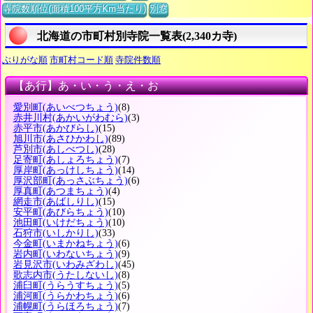
寺院数順位(面積100平方Km当たり)
別窓
北海道の市町村別寺院一覧表(2,340カ寺)
ぶりがな順
市町村コード順
寺院件数順
【あ行】あ・い・う・え・お
愛別町
(あいべつちょう)
(8)
赤井川村
(あかいがわむら)
(3)
赤平市
(あかびらし)
(15)
旭川市
(あさひかわし)
(89)
芦別市
(あしべつし)
(28)
足寄町
(あしょろちょう)
(7)
厚岸町
(あっけしちょう)
(14)
厚沢部町
(あっさぶちょう)
(6)
厚真町
(あつまちょう)
(4)
網走市
(あばしりし)
(15)
安平町
(あびらちょう)
(10)
池田町
(いけだちょう)
(10)
石狩市
(いしかりし)
(33)
今金町
(いまかねちょう)
(6)
岩内町
(いわないちょう)
(9)
岩見沢市
(いわみざわし)
(45)
歌志内市
(うたしないし)
(8)
浦臼町
(うらうすちょう)
(5)
浦河町
(うらかわちょう)
(6)
浦幌町
(うらほろちょう)
(7)