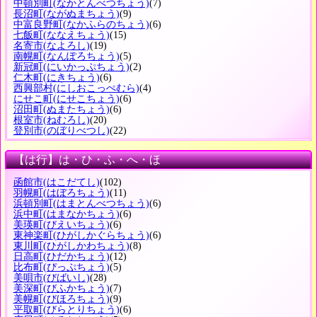
中頓別町
(なかとんべつちょう)
(7)
長沼町
(ながぬまちょう)
(9)
中富良野町
(なかふらのちょう)
(6)
七飯町
(ななえちょう)
(15)
名寄市
(なよろし)
(19)
南幌町
(なんぽろちょう)
(5)
新冠町
(にいかっぷちょう)
(2)
仁木町
(にきちょう)
(6)
西興部村
(にしおこっぺむら)
(4)
にせこ町
(にせこちょう)
(6)
沼田町
(ぬまたちょう)
(6)
根室市
(ねむろし)
(20)
登別市
(のぼりべつし)
(22)
【は行】は・ひ・ふ・へ・ほ
函館市
(はこだてし)
(102)
羽幌町
(はぼろちょう)
(11)
浜頓別町
(はまとんべつちょう)
(6)
浜中町
(はまなかちょう)
(6)
美瑛町
(びえいちょう)
(6)
東神楽町
(ひがしかぐらちょう)
(6)
東川町
(ひがしかわちょう)
(8)
日高町
(ひだかちょう)
(12)
比布町
(ぴっぷちょう)
(5)
美唄市
(びばいし)
(28)
美深町
(びふかちょう)
(7)
美幌町
(びほろちょう)
(9)
平取町
(びらとりちょう)
(6)