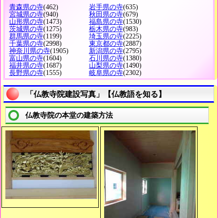
青森県の寺
(462)
岩手県の寺
(635)
宮城県の寺
(940)
秋田県の寺
(679)
山形県の寺
(1473)
福島県の寺
(1530)
茨城県の寺
(1275)
栃木県の寺
(983)
群馬県の寺
(1199)
埼玉県の寺
(2225)
千葉県の寺
(2998)
東京都の寺
(2887)
神奈川県の寺
(1905)
新潟県の寺
(2795)
富山県の寺
(1604)
石川県の寺
(1380)
福井県の寺
(1687)
山梨県の寺
(1490)
長野県の寺
(1555)
岐阜県の寺
(2302)
「仏教寺院建設写真」【仏教語を知る】
仏教寺院の本堂の建築方法