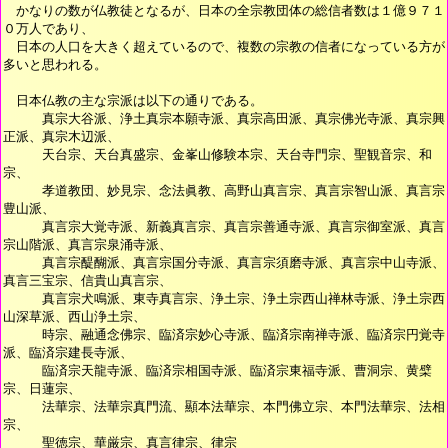
かなりの数が仏教徒となるが、日本の全宗教団体の総信者数は１億９７１
０万人であり、
日本の人口を大きく超えているので、複数の宗教の信者になっている方が
多いと思われる。
日本仏教の主な宗派は以下の通りである。
真宗大谷派、浄土真宗本願寺派、真宗高田派、真宗佛光寺派、真宗興
正派、真宗木辺派、
天台宗、天台真盛宗、金峯山修験本宗、天台寺門宗、聖観音宗、和
宗、
孝道教団、妙見宗、念法眞教、高野山真言宗、真言宗智山派、真言宗
豊山派、
真言宗大覚寺派、新義真言宗、真言宗善通寺派、真言宗御室派、真言
宗山階派、真言宗泉涌寺派、
真言宗醍醐派、真言宗国分寺派、真言宗須磨寺派、真言宗中山寺派、
真言三宝宗、信貴山真言宗、
真言宗犬鳴派、東寺真言宗、浄土宗、浄土宗西山禅林寺派、浄土宗西
山深草派、西山浄土宗、
時宗、融通念佛宗、臨済宗妙心寺派、臨済宗南禅寺派、臨済宗円覚寺
派、臨済宗建長寺派、
臨済宗天龍寺派、臨済宗相国寺派、臨済宗東福寺派、曹洞宗、黄檗
宗、日蓮宗、
法華宗、法華宗真門流、顯本法華宗、本門佛立宗、本門法華宗、法相
宗、
聖徳宗、華厳宗、真言律宗、律宗