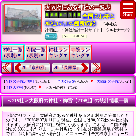
大阪府にある神社の一覧表
全国のお寺と
神社157,167箇所収録
【『神社統
計順位』：神社統計一覧サイト】《神社サーチ》
ホーム
[As of 26/07/28]
神社一覧
寺院一覧
神社ラン
寺院ラン
(県別)▼
(県別)▼
キング▼
キング▼
26.『京都府』
28.『兵庫県』
【
全国の寺院と神社
(157,167)】 【
全国の寺院
(76,660)
大阪府の寺院
(3,372)】
【
全国の神社
(80,507)
大阪府の神社
(719)】
＜719社＞大阪府の神社・御宮【719社】の統計情報一覧
下記のリストは、大阪府にある全神社を市区町村別に分類したも
のです。『2026年07月11日』現在、全国には80,507社の神社があ
ります。大阪府には719社の神社があります。これは、全国の神
社の0.89%にあたります。神社数は、全国の47都道府県で第44位
です。個別に調べたい場合は、メニューの【全文検索】にキーワ