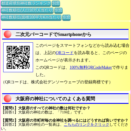
都道府県別神社数ランキング
別窓
神社数順位(人口10万人当たり)
別窓
神社数順位(面積100平方Km当たり)
別窓
二次元バーコードでSmartphoneから
このページをスマートフォンなどから読み込む場合
は、上記の
QRコード
を読み取ると、このページの
ホームページが表示されます。
このQRコードは、
100%無料QRCodeMaker
で作りま
した。
（QRコードは、株式会社デンソーウェーブの登録商標です）
大阪府の神社についてのよくある質問
【質問1】大阪府のすべての神社の数は何社ですか？
【回答1】大阪府の神社の数は、「719社」です。
【質問2】大阪府の市町村毎の全神社を調べるにはどうすれば良いですか？
【回答2】大阪府の神社の一覧表は、
こちらのリンクをクリック
してくださ
い。