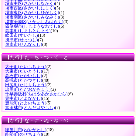
堺市中区
(さかいしなかく)
(4)
堺市西区
(さかいしにしく)
(5)
堺市東区
(さかいしひがしく)
(1)
堺市南区
(さかいしみなみく)
(3)
堺市美原区
(さかいしみはらく)
(3)
四條畷市
(しじようなわてし)
(6)
島本町
(しまもとちょう)
(10)
吹田市
(すいたし)
(13)
摂津市
(せっつし)
(7)
泉南市
(せんなんし)
(8)
【た行】た・ち・つ・て・と
太子町
(たいしちょう)
(2)
大東市
(だいとうし)
(17)
高石市
(たかいしし)
(2)
高槻市
(たかつきし)
(48)
田尻町
(たじりちょう)
(2)
忠岡町
(ただおかちょう)
(2)
千早赤阪村
(ちはやあかさかむら)
(6)
豊中市
(とよなかし)
(15)
豊能町
(とよのちょう)
(5)
富田林市
(とんだばやしし)
(7)
【な行】な・に・ぬ・ね・の
寝屋川市
(ねやがわし)
(18)
能勢町
(のせちょう)
(10)