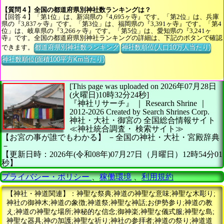
【質問４】全国の都道府県別神社数ランキングは？
【回答４】「第1位」は、新潟県の『4,695ヶ寺』です。「第2位」は、兵庫
県の『3,837ヶ寺』です。「第3位」は、福岡県の『3,391ヶ寺』です。「第4
位」は、岐阜県の『3,266ヶ寺』です。「第5位」は、愛知県の『3,241ヶ
寺』です。全国の都道府県別神社ランキングの詳細は、下記のボタンで確認
できます。
都道府県別神社数ランキング
神社数順位(人口10万人当たり)
神社数順位(面積100平方Km当たり)
[This page was uploaded on 2026年07月28日
(火曜日)10時32分24秒]
『神社リサーチ』 ｜ Research Shrine
｜
2012-2026
Created by
Search Shrines Corp.
神社・大社・御宮の
全国総合情報サイト
≪神社統合調査・
検索サイト≫
【お宮の事が誰でもわかる】
－全国の神社・大社・宮殿辞典
－
【更新日時：2026年(令和08年)07月27日（月曜日）12時54分01
秒】
プライバシー・ポリシー
、
稼働環境
、
利用規約
【神社・神道関連】：神聖な祭典;神道の神聖な意味;神聖な木彫り;
神社の御神木;神道の象徴;神道祭;神聖な神話;お伊勢参り;神道の教
え;神道の神聖な場所;神秘的な信念;御神楽;神聖な儀式服;神聖な島;
神聖な器具;神の加護;神聖な祈り;神社の参拝者;神道の祭り;神道道