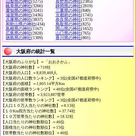
山梨県の神社
(1275)
長野県の神社
(2385)
岐阜県の神社
(3266)
静岡県の神社
(2819)
愛知県の神社
(3241)
三重県の神社
(840)
滋賀県の神社
(1436)
京都府の神社
(1741)
兵庫県の神社
(3837)
奈良県の神社
(1373)
和歌山県の神社
(434)
鳥取県の神社
(825)
島根県の神社
(1167)
岡山県の神社
(1652)
広島県の神社
(2828)
山口県の神社
(765)
徳島県の神社
(1309)
香川県の神社
(801)
大阪府の統計一覧
【大阪府のふりがな】＝「おおさかふ」
【大阪府の神社数】＝719社
【大阪府の人口】＝8,839,469人
【大阪府の人口数ランキング】＝3位(全国47都道府県中)
【大阪府の面積】＝1,905.14平方Km
【大阪府の面積ランキング】＝46位(全国47都道府県中)
【大阪府の世帯数】＝3,923,887世帯
【大阪府の世帯数ランキング】＝3位(全国47都道府県中)
【人口１０万人当たりの神社数】＝8.13社
【１０Km四方当たりの神社数】＝37.74社
【１０万世帯当たりの神社数】＝18.32社
【人口当たりの神社数順位】＝46位
【面積当たりの神社数順位】＝15位
【世帯数当たりの神社数順位】＝46位