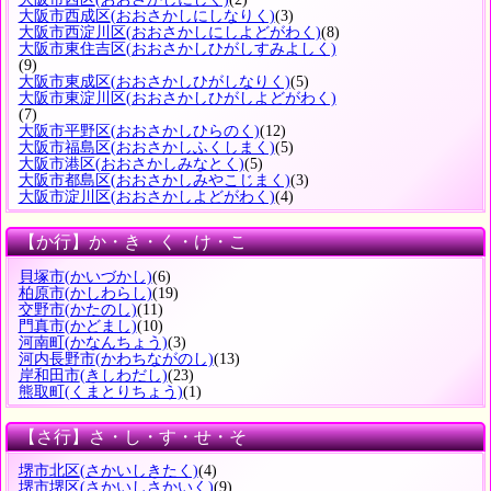
大阪市西成区
(おおさかしにしなりく)
(3)
大阪市西淀川区
(おおさかしにしよどがわく)
(8)
大阪市東住吉区
(おおさかしひがしすみよしく)
(9)
大阪市東成区
(おおさかしひがしなりく)
(5)
大阪市東淀川区
(おおさかしひがしよどがわく)
(7)
大阪市平野区
(おおさかしひらのく)
(12)
大阪市福島区
(おおさかしふくしまく)
(5)
大阪市港区
(おおさかしみなとく)
(5)
大阪市都島区
(おおさかしみやこじまく)
(3)
大阪市淀川区
(おおさかしよどがわく)
(4)
【か行】か・き・く・け・こ
貝塚市
(かいづかし)
(6)
柏原市
(かしわらし)
(19)
交野市
(かたのし)
(11)
門真市
(かどまし)
(10)
河南町
(かなんちょう)
(3)
河内長野市
(かわちながのし)
(13)
岸和田市
(きしわだし)
(23)
熊取町
(くまとりちょう)
(1)
【さ行】さ・し・す・せ・そ
堺市北区
(さかいしきたく)
(4)
堺市堺区
(さかいしさかいく)
(9)