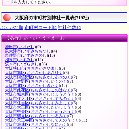
ードを入力してください。
大阪府の市町村別神社一覧表(719社)
ぶりがな順
市町村コード順
神社件数順
【あ行】あ・い・う・え・お
池田市
(いけだし)
(9)
泉大津市
(いずみおおつし)
(4)
泉佐野市
(いずみさのし)
(15)
和泉市
(いずみし)
(12)
茨木市
(いばらきし)
(56)
大阪狭山市
(おおさかさやまし)
(3)
大阪市旭区
(おおさかしあさひく)
(3)
大阪市阿倍野区
(おおさかしあべのく)
(2)
大阪市生野区
(おおさかしいくのく)
(7)
大阪市北区
(おおさかしきたく)
(12)
大阪市此花区
(おおさかしこのはなく)
(6)
大阪市城東区
(おおさかしじょうとうく)
(8)
大阪市住之江区
(おおさかしすみのえく)
(4)
大阪市住吉区
(おおさかしすみよしく)
(6)
大阪市大正区
(おおさかしたいしょうく)
(6)
大阪市中央区
(おおさかしちゅうおうく)
(9)
大阪市鶴見区
(おおさかしつるみく)
(7)
大阪市天王寺区
(おおさかしてんのうじく)
(11)
大阪市浪速区
(おおさかしなにわく)
(5)
大阪市西区
(おおさかしにしく)
(2)