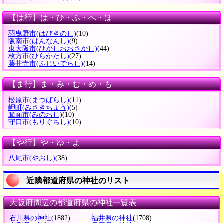
【は行】は・ひ・ふ・へ・ほ
羽曳野市
(はびきのし)
(10)
阪南市
(はんなんし)
(9)
東大阪市
(ひがしおおさかし)
(44)
枚方市
(ひらかたし)
(27)
藤井寺市
(ふじいでらし)
(14)
【ま行】ま・み・む・め・も
松原市
(まつばらし)
(11)
岬町
(みさきちょう)
(5)
箕面市
(みのおし)
(10)
守口市
(もりぐちし)
(10)
【や行】や・ゆ・よ
八尾市
(やおし)
(38)
近隣都道府県の神社のリスト
大阪府周辺の都道府県の神社一覧表
石川県の神社
(1882)
福井県の神社
(1708)