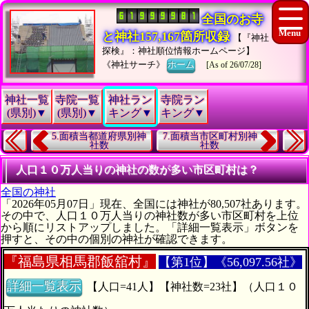
全国のお寺
と神社157,167箇所収録
【『神社
探検』：神社順位情報ホームページ】
《神社サーチ》
ホーム
[As of 26/07/28]
神社一覧
寺院一覧
神社ラン
寺院ラン
(県別)▼
(県別)▼
キング▼
キング▼
5.面積当都道府県別神
7.面積当市区町村別神
社数
社数
人口１０万人当りの神社の数が多い市区町村は？
全国の神社
「2026年05月07日」現在、全国には神社が80,507社あります。
その中で、人口１０万人当りの神社数が多い市区町村を上位
から順にリストアップしました。「詳細一覧表示」ボタンを
押すと、その中の個別の神社が確認できます。
『
福島県相馬郡飯舘村』
【第1位】《56,097.56社》
詳細一覧表示
【人口=41人】【神社数=23社】（人口１０