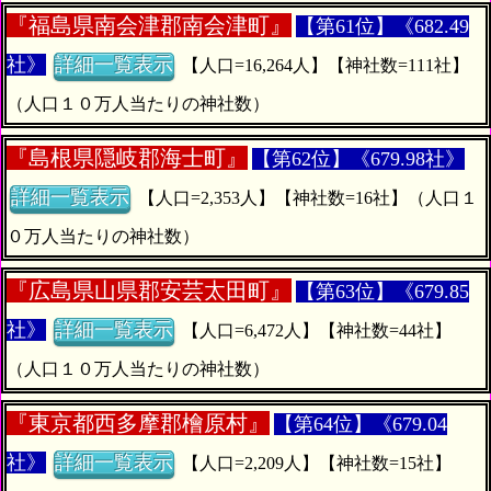
『
福島県南会津郡南会津町』
【第61位】《682.49
社》
詳細一覧表示
【人口=16,264人】【神社数=111社】
（人口１０万人当たりの神社数）
『
島根県隠岐郡海士町』
【第62位】《679.98社》
詳細一覧表示
【人口=2,353人】【神社数=16社】（人口１
０万人当たりの神社数）
『
広島県山県郡安芸太田町』
【第63位】《679.85
社》
詳細一覧表示
【人口=6,472人】【神社数=44社】
（人口１０万人当たりの神社数）
『
東京都西多摩郡檜原村』
【第64位】《679.04
社》
詳細一覧表示
【人口=2,209人】【神社数=15社】