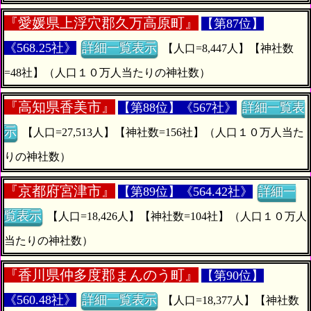
『
愛媛県上浮穴郡久万高原町』
【第87位】
《568.25社》
詳細一覧表示
【人口=8,447人】【神社数
=48社】（人口１０万人当たりの神社数）
『
高知県香美市』
【第88位】《567社》
詳細一覧表
示
【人口=27,513人】【神社数=156社】（人口１０万人当た
りの神社数）
『
京都府宮津市』
【第89位】《564.42社》
詳細一
覧表示
【人口=18,426人】【神社数=104社】（人口１０万人
当たりの神社数）
『
香川県仲多度郡まんのう町』
【第90位】
《560.48社》
詳細一覧表示
【人口=18,377人】【神社数