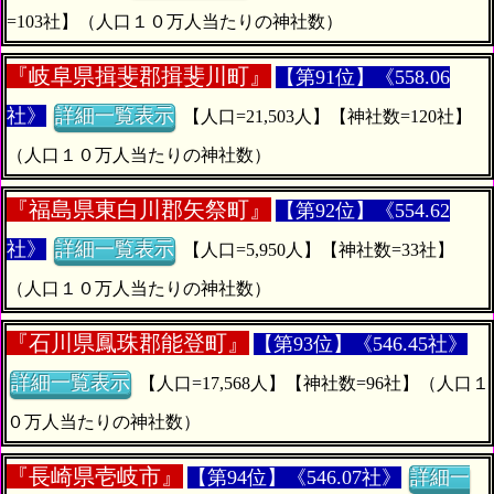
=103社】（人口１０万人当たりの神社数）
『
岐阜県揖斐郡揖斐川町』
【第91位】《558.06
社》
詳細一覧表示
【人口=21,503人】【神社数=120社】
（人口１０万人当たりの神社数）
『
福島県東白川郡矢祭町』
【第92位】《554.62
社》
詳細一覧表示
【人口=5,950人】【神社数=33社】
（人口１０万人当たりの神社数）
『
石川県鳳珠郡能登町』
【第93位】《546.45社》
詳細一覧表示
【人口=17,568人】【神社数=96社】（人口１
０万人当たりの神社数）
『
長崎県壱岐市』
【第94位】《546.07社》
詳細一