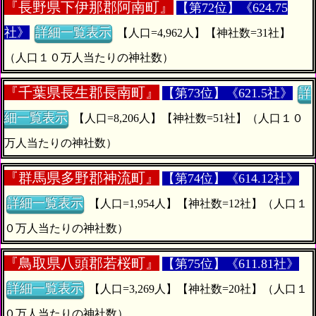
『
長野県下伊那郡阿南町』
【第72位】《624.75
社》
詳細一覧表示
【人口=4,962人】【神社数=31社】
（人口１０万人当たりの神社数）
『
千葉県長生郡長南町』
【第73位】《621.5社》
詳
細一覧表示
【人口=8,206人】【神社数=51社】（人口１０
万人当たりの神社数）
『
群馬県多野郡神流町』
【第74位】《614.12社》
詳細一覧表示
【人口=1,954人】【神社数=12社】（人口１
０万人当たりの神社数）
『
鳥取県八頭郡若桜町』
【第75位】《611.81社》
詳細一覧表示
【人口=3,269人】【神社数=20社】（人口１
０万人当たりの神社数）