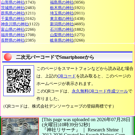
山形県の神社
(1743)
福島県の神社
(3056)
茨城県の神社
(2483)
栃木県の神社
(1921)
群馬県の神社
(1211)
埼玉県の神社
(2011)
千葉県の神社
(3162)
東京都の神社
(1438)
神奈川県の神社
(1122)
新潟県の神社
(4695)
富山県の神社
(2266)
石川県の神社
(1882)
福井県の神社
(1708)
山梨県の神社
(1275)
長野県の神社
(2385)
岐阜県の神社
(3266)
二次元バーコードでSmartphoneから
このページをスマートフォンなどから読み込む場合
は、上記の
QRコード
を読み取ると、このページの
ホームページが表示されます。
このQRコードは、
永久無料QRコード作成ツール
で
作りました。
（QRコードは、株式会社デンソーウェーブの登録商標です）
[This page was uploaded on 2026年07月28日
(火曜日)10時39分52秒]
『神社リサーチ』 ｜ Research Shrine
｜
2012-2026
Created by
Search Shrines Corp.