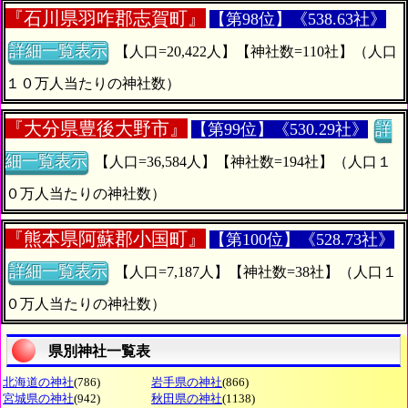
『
石川県羽咋郡志賀町』
【第98位】《538.63社》
詳細一覧表示
【人口=20,422人】【神社数=110社】（人口
１０万人当たりの神社数）
『
大分県豊後大野市』
【第99位】《530.29社》
詳
細一覧表示
【人口=36,584人】【神社数=194社】（人口１
０万人当たりの神社数）
『
熊本県阿蘇郡小国町』
【第100位】《528.73社》
詳細一覧表示
【人口=7,187人】【神社数=38社】（人口１
０万人当たりの神社数）
県別神社一覧表
北海道の神社
(786)
岩手県の神社
(866)
宮城県の神社
(942)
秋田県の神社
(1138)