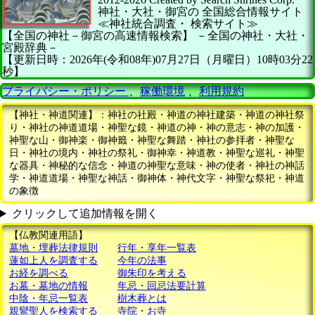
神社・大社・御宮の
全国総合情報サイト
≪神社統合調査・
検索サイト≫
【全国の神社－御宮の高速情報検索】
－全国の神社・大社・
宮殿辞典－
【更新日時：2026年(令和08年)07月27日（月曜日）10時03分22
秒】
プライバシー・ポリシー
、
稼働環境
、
利用規約
【神社・神道関連】：神社の社殿・神道の神社建築・神道の神社祭
り・神社の神道道場・神聖な鏡・神道の神・神の意志・神の加護・
神聖な山・御神楽・御神籤・神聖な舞踏・神社の参拝者・神聖な
日・神社の境内・神社の祭礼・御神幸・神道教・神聖な巡礼・神聖
な器具・神秘的な信念・神道の神聖な意味・神の使者・神社の神話
学・神道道場・神聖な神話・御神体・神代文字・神聖な祭祀・神道
の象徴
クリックして追加情報を開く
【仏教関連用語】
墓地・埋葬法律規則
行年・享年一覧表
蓮如上人を調査する
今年の法事
お経を調べる
御朱印を考える
お墓・墓地の情報
年忌・回忌法要計算
中陰・年忌一覧表
樹木葬とは
親鸞聖人を検索する
寺院・お寺