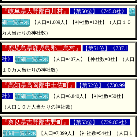
『
岐阜県大野郡白川村』
【第50位】《745.8社》
詳
細一覧表示
【人口=1,609人】【神社数=12社】（人口１０
万人当たりの神社数）
『
鹿児島県鹿児島郡三島村』
【第51位】《737.1
社》
詳細一覧表示
【人口=407人】【神社数=3社】（人口
１０万人当たりの神社数）
『
高知県高岡郡中土佐町』
【第52位】《730.99
社》
詳細一覧表示
【人口=6,840人】【神社数=50社】
（人口１０万人当たりの神社数）
『
奈良県吉野郡吉野町』
【第53位】《729.83社》
詳細一覧表示
【人口=7,399人】【神社数=54社】（人口１