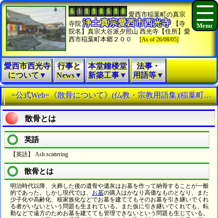
愛西市稲葉町の真宗
浄土真宗愛西市西光寺
寺院
【寺
院名】真宗大谷派夕照山 西光寺【住所】愛
西市稲葉町本郷２００
[As of 26/08/05]
愛西市西光寺
行事と
本堂鐘楼堂
法事・
について▼
News▼
新築工事▼
用語等▼
=公式Web=《散骨について》(仏教・宗教用語集)|稲葉町西光寺
散骨とは
英語
【英語】 Ash scattering
散骨とは
明治時代以降、火葬した後の遺骨や遺灰はお墓を作って納骨することが一般
的であった。しかし現代では、
お墓
の購入はかなり高価なものとなり、また
少子化や高齢化、核家族化などでお墓を建ててもそのお墓を引き継いでくれ
る者がいないという問題も生まれている。また仮に引き継いでくれても、転
勤などで遠方のためお墓を建てても管理できないという問題も生じている。