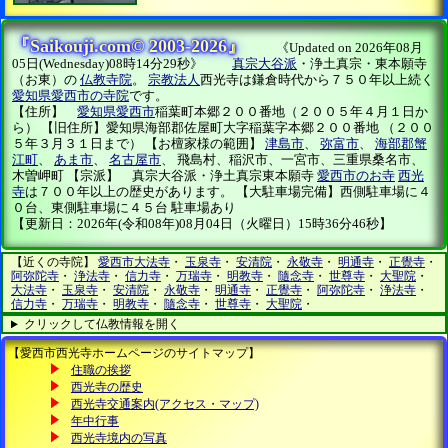
『Saikouji.com© 2003-2026』
《Updated on 2026年08月
05日(Wednesday)08時14分29秒》
真宗大谷派
・浄土真宗・東本願寺
（お東）の
仏教寺院
。
宗教法人
西光寺は鎌倉時代から７５０年以上続く
愛知県愛西市の寺院
です。
【住所】
愛知県愛西市
稲葉町本郷２００番地（２００５年４月１日か
ら） 【旧住所】愛知県海部郡佐屋町大字稲葉字本郷２００番地 （２００
５年３月３１日まで） 【お檀家様の範囲】
津島市
、
弥富市
、
海部郡蟹
江町
、
あま市
、
名古屋市
、 飛島村、稲沢市、一宮市、三重県桑名市、
木曽岬町 【宗派】 真宗大谷派・浄土真宗東本願寺
愛西市のお寺
西光
寺
は７００年以上の歴史があります。 【大駐車場完備】西側駐車場に４
０台、東側駐車場に４５台 駐車場あり
【更新日：2026年(令和08年)08月04日（火曜日）15時36分46秒】
【近くの寺院】
愛西市大法寺
・
玉泉寺
・
安清院
・
永敬寺
・
明通寺
・
正覺寺
・
阿弥陀寺
・
浄法寺
・
信力寺
・
万瑞寺
・
明教寺
・
隨念寺
・
世尊寺
・
大聖院
・
大法寺
・
玉泉寺
・
安清院
・
永敬寺
・
明通寺
・
正覺寺
・
阿弥陀寺
・
浄法寺
・
信力寺
・
万瑞寺
・
明教寺
・
隨念寺
・
世尊寺
・
大聖院
・
クリックして仏教情報を開く
【愛西市西光寺ホームページのサイトマップ】
住職の挨拶
西光寺の歴史
西光寺交通案内(アクセス・マップ)
年中行事
西光寺境内の写真