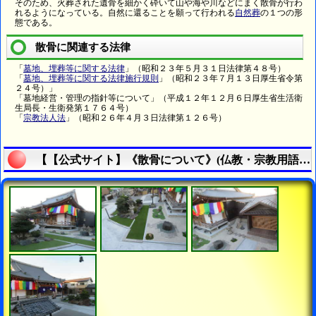
そのため、火葬された遺骨を細かく砕いて山や海や川などにまく散骨が行わ
れるようになっている。自然に還ることを願って行われる
自然葬
の１つの形
態である。
散骨に関連する法律
「
墓地、埋葬等に関する法律
」（昭和２３年５月３１日法律第４８号）
「
墓地、埋葬等に関する法律施行規則
」（昭和２３年７月１３日厚生省令第
２４号）」
「墓地経営・管理の指針等について」（平成１２年１２月６日厚生省生活衛
生局長・生衛発第１７６４号）
「
宗教法人法
」（昭和２６年４月３日法律第１２６号）
【【公式サイト】《散骨について》(仏教・宗教用語集)|真宗大谷派愛西市西光寺】の説明終了