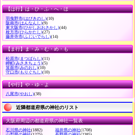
【は行】は・ひ・ふ・へ・ほ
羽曳野市
(はびきのし)
(10)
阪南市
(はんなんし)
(9)
東大阪市
(ひがしおおさかし)
(44)
枚方市
(ひらかたし)
(27)
藤井寺市
(ふじいでらし)
(14)
【ま行】ま・み・む・め・も
松原市
(まつばらし)
(11)
岬町
(みさきちょう)
(5)
箕面市
(みのおし)
(10)
守口市
(もりぐちし)
(10)
【や行】や・ゆ・よ
八尾市
(やおし)
(38)
近隣都道府県の神社のリスト
大阪府周辺の都道府県の神社一覧表
石川県の神社
(1882)
福井県の神社
(1708)
山梨県の神社
(1275)
長野県の神社
(2385)