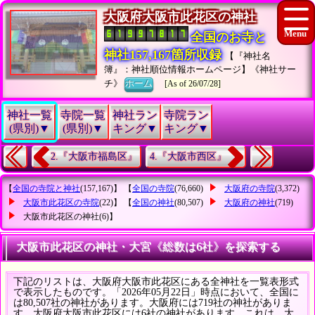
大阪府大阪市此花区の神社
全国のお寺と
神社157,167箇所収録
【『神社名
簿』：神社順位情報ホームページ】《神社サー
チ》
ホーム
[As of 26/07/28]
神社一覧
寺院一覧
神社ラン
寺院ラン
(県別)▼
(県別)▼
キング▼
キング▼
2.『大阪市福島区』
4.『大阪市西区』
【
全国の寺院と神社
(157,167)】 【
全国の寺院
(76,660)
大阪府の寺院
(3,372)
大阪市此花区の寺院
(22)】 【
全国の神社
(80,507)
大阪府の神社
(719)
大阪市此花区の神社
(6)】
大阪市此花区の神社・大宮《総数は6社》を探索する
下記のリストは、大阪府大阪市此花区にある全神社を一覧表形式
で表示したものです。「2026年05月22日」時点において、全国に
は80,507社の神社があります。大阪府には719社の神社がありま
す。大阪府大阪市此花区には6社の神社があります。これは、大