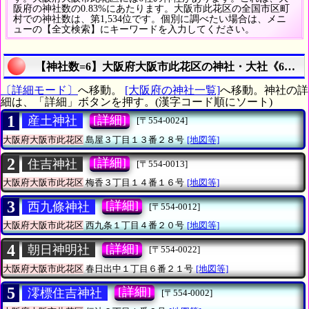
阪府の神社数の0.83%にあたります。大阪市此花区の全国市区町
村での神社数は、第1,534位です。個別に調べたい場合は、メニ
ューの【全文検索】にキーワードを入力してください。
【神社数=6】大阪府大阪市此花区の神社・大社《6社
〔詳細モード〕
へ移動。
[大阪府の神社一覧]
へ移動。神社の詳
細は、「詳細」ボタンを押す。(漢字コード順にソート)
1
[詳細]
産土神社
[〒554-0024]
大阪府大阪市此花区
島屋３丁目１３番２８号
[地図等]
2
[詳細]
住吉神社
[〒554-0013]
大阪府大阪市此花区
梅香３丁目１４番１６号
[地図等]
3
[詳細]
西九條神社
[〒554-0012]
大阪府大阪市此花区
西九条１丁目４番２０号
[地図等]
4
[詳細]
朝日神明社
[〒554-0022]
大阪府大阪市此花区
春日出中１丁目６番２１号
[地図等]
5
[詳細]
澪標住吉神社
[〒554-0002]