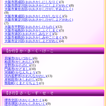
大阪市西成区
(おおさかしにしなりく)
(3)
大阪市西淀川区
(おおさかしにしよどがわく)
(8)
大阪市東住吉区
(おおさかしひがしすみよしく)
(9)
大阪市東成区
(おおさかしひがしなりく)
(5)
大阪市東淀川区
(おおさかしひがしよどがわく)
(7)
大阪市平野区
(おおさかしひらのく)
(12)
大阪市福島区
(おおさかしふくしまく)
(5)
大阪市港区
(おおさかしみなとく)
(5)
大阪市都島区
(おおさかしみやこじまく)
(3)
大阪市淀川区
(おおさかしよどがわく)
(4)
【か行】か・き・く・け・こ
貝塚市
(かいづかし)
(6)
柏原市
(かしわらし)
(19)
交野市
(かたのし)
(11)
門真市
(かどまし)
(10)
河南町
(かなんちょう)
(3)
河内長野市
(かわちながのし)
(13)
岸和田市
(きしわだし)
(23)
熊取町
(くまとりちょう)
(1)
【さ行】さ・し・す・せ・そ
堺市北区
(さかいしきたく)
(4)
堺市堺区
(さかいしさかいく)
(9)