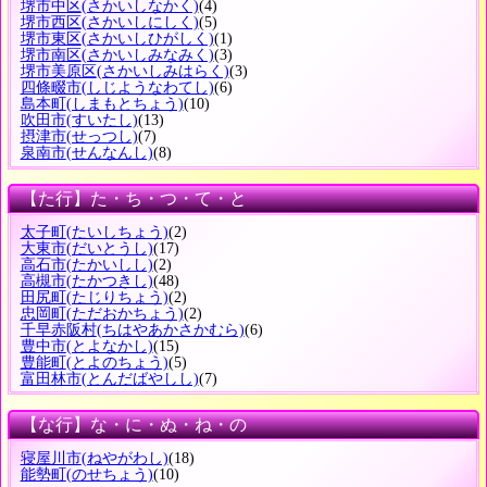
堺市中区
(さかいしなかく)
(4)
堺市西区
(さかいしにしく)
(5)
堺市東区
(さかいしひがしく)
(1)
堺市南区
(さかいしみなみく)
(3)
堺市美原区
(さかいしみはらく)
(3)
四條畷市
(しじようなわてし)
(6)
島本町
(しまもとちょう)
(10)
吹田市
(すいたし)
(13)
摂津市
(せっつし)
(7)
泉南市
(せんなんし)
(8)
【た行】た・ち・つ・て・と
太子町
(たいしちょう)
(2)
大東市
(だいとうし)
(17)
高石市
(たかいしし)
(2)
高槻市
(たかつきし)
(48)
田尻町
(たじりちょう)
(2)
忠岡町
(ただおかちょう)
(2)
千早赤阪村
(ちはやあかさかむら)
(6)
豊中市
(とよなかし)
(15)
豊能町
(とよのちょう)
(5)
富田林市
(とんだばやしし)
(7)
【な行】な・に・ぬ・ね・の
寝屋川市
(ねやがわし)
(18)
能勢町
(のせちょう)
(10)