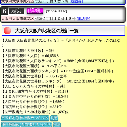
大阪府大阪市此花区
伝法３丁目１番６号
[地図等]
6
[詳細]
鴉宮
[〒554-0002]
大阪府大阪市此花区
伝法２丁目１０番１８号
[地図等]
大阪府大阪市此花区の統計一覧
【大阪府 大阪市此花区のふりがな】＝「おおさかふ おおさかしこのはな
く」
【大阪市此花区の神社数】＝6社
【大阪市此花区の人口】＝66,656人
【大阪市此花区の人口数ランキング】＝568位(全国1,864市区町村中)
【大阪市此花区の面積】＝19.25平方Km
【大阪市此花区の面積ランキング】＝1,635位(全国1,864市区町村中)
【大阪市此花区の世帯数】＝30,712世帯
【大阪市此花区の世帯数ランキング】＝501位(全国1,864市区町村中)
【人口１０万人当たりの神社数】＝9社
【１０Km四方当たりの神社数】＝31.17社
【１０万世帯当たりの神社数】＝19.54社
【人口当たりの神社数順位】＝1,686位
【面積当たりの神社数順位】＝881位
【世帯数当たりの神社数順位】＝1,697位
市区町村別神社数ランキング
別窓
神社数順位(人口10万人当たり)
別窓