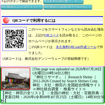
下記のボタンで確認できます。
市区町村別神社数ランキング
神社数順位(人口10万人当たり)
神社数順位(面積100平方Km当たり)
QRコードで利用するには
このページをスマートフォンなどから読み込む場合
は、上記の
QRコード
を読み取ると、このページの
ホームページが表示されます。
このQRコードは、
永久無料QRCode作成ツール
で作
りました。
（QRコードは、株式会社デンソーウェーブの登録商標です）
[This page was uploaded on 2026年07月28日
(火曜日)10時34分22秒]
『神社リサーチ』 ｜ Research Shrine
｜
2012-2026
Created by
Search Shrines Corp.
神社・大社・御宮の
全国総合情報サイト
≪神社統合調査・
検索サイト≫
【神社・神宮の全リスト】
－全国の神社・大社・宮殿辞典－
【更新日時：2026年(令和08年)07月25日（土曜日）14時30分56
秒】