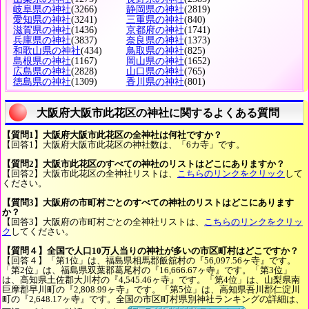
岐阜県の神社
(3266)
静岡県の神社
(2819)
愛知県の神社
(3241)
三重県の神社
(840)
滋賀県の神社
(1436)
京都府の神社
(1741)
兵庫県の神社
(3837)
奈良県の神社
(1373)
和歌山県の神社
(434)
鳥取県の神社
(825)
島根県の神社
(1167)
岡山県の神社
(1652)
広島県の神社
(2828)
山口県の神社
(765)
徳島県の神社
(1309)
香川県の神社
(801)
大阪府大阪市此花区の神社に関するよくある質問
【質問1】大阪府大阪市此花区の全神社は何社ですか？
【回答1】大阪府大阪市此花区の神社数は、「6カ寺」です。
【質問2】大阪市此花区のすべての神社のリストはどこにありますか？
【回答2】大阪市此花区の全神社リストは、
こちらのリンクをクリック
して
ください。
【質問3】大阪府の市町村ごとのすべての神社のリストはどこにあります
か？
【回答3】大阪府の市町村ごとの全神社リストは、
こちらのリンクをクリッ
ク
してください。
【質問４】全国で人口10万人当りの神社が多いの市区町村はどこですか？
【回答４】「第1位」は、福島県相馬郡飯舘村の『56,097.56ヶ寺』です。
「第2位」は、福島県双葉郡葛尾村の『16,666.67ヶ寺』です。「第3位」
は、高知県土佐郡大川村の『4,545.46ヶ寺』です。「第4位」は、山梨県南
巨摩郡早川町の『2,808.99ヶ寺』です。「第5位」は、高知県吾川郡仁淀川
町の『2,648.17ヶ寺』です。全国の市区町村県別神社ランキングの詳細は、