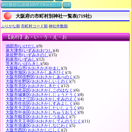
神社数順位(面積100平方Km当たり)
別窓
大阪府の市町村別神社一覧表(719社)
ぶりがな順
市町村コード順
神社件数順
【あ行】あ・い・う・え・お
池田市
(いけだし)
(9)
泉大津市
(いずみおおつし)
(4)
泉佐野市
(いずみさのし)
(15)
和泉市
(いずみし)
(12)
茨木市
(いばらきし)
(56)
大阪狭山市
(おおさかさやまし)
(3)
大阪市旭区
(おおさかしあさひく)
(3)
大阪市阿倍野区
(おおさかしあべのく)
(2)
大阪市生野区
(おおさかしいくのく)
(7)
大阪市北区
(おおさかしきたく)
(12)
大阪市此花区
(おおさかしこのはなく)
(6)
大阪市城東区
(おおさかしじょうとうく)
(8)
大阪市住之江区
(おおさかしすみのえく)
(4)
大阪市住吉区
(おおさかしすみよしく)
(6)
大阪市大正区
(おおさかしたいしょうく)
(6)
大阪市中央区
(おおさかしちゅうおうく)
(9)
大阪市鶴見区
(おおさかしつるみく)
(7)
大阪市天王寺区
(おおさかしてんのうじく)
(11)
大阪市浪速区
(おおさかしなにわく)
(5)
大阪市西区
(おおさかしにしく)
(2)