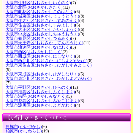
大阪市生野区
(おおさかしいくのく)
(7)
大阪市北区
(おおさかしきたく)
(12)
大阪市此花区
(おおさかしこのはなく)
(6)
大阪市城東区
(おおさかしじょうとうく)
(8)
大阪市住之江区
(おおさかしすみのえく)
(4)
大阪市住吉区
(おおさかしすみよしく)
(6)
大阪市大正区
(おおさかしたいしょうく)
(6)
大阪市中央区
(おおさかしちゅうおうく)
(9)
大阪市鶴見区
(おおさかしつるみく)
(7)
大阪市天王寺区
(おおさかしてんのうじく)
(11)
大阪市浪速区
(おおさかしなにわく)
(5)
大阪市西区
(おおさかしにしく)
(2)
大阪市西成区
(おおさかしにしなりく)
(3)
大阪市西淀川区
(おおさかしにしよどがわく)
(8)
大阪市東住吉区
(おおさかしひがしすみよしく)
(9)
大阪市東成区
(おおさかしひがしなりく)
(5)
大阪市東淀川区
(おおさかしひがしよどがわく)
(7)
大阪市平野区
(おおさかしひらのく)
(12)
大阪市福島区
(おおさかしふくしまく)
(5)
大阪市港区
(おおさかしみなとく)
(5)
大阪市都島区
(おおさかしみやこじまく)
(3)
大阪市淀川区
(おおさかしよどがわく)
(4)
【か行】か・き・く・け・こ
貝塚市
(かいづかし)
(6)
柏原市
(かしわらし)
(19)