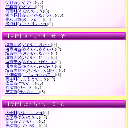
交野市
(かたのし)
(11)
門真市
(かどまし)
(10)
河南町
(かなんちょう)
(3)
河内長野市
(かわちながのし)
(13)
岸和田市
(きしわだし)
(23)
熊取町
(くまとりちょう)
(1)
【さ行】さ・し・す・せ・そ
堺市北区
(さかいしきたく)
(4)
堺市堺区
(さかいしさかいく)
(9)
堺市中区
(さかいしなかく)
(4)
堺市西区
(さかいしにしく)
(5)
堺市東区
(さかいしひがしく)
(1)
堺市南区
(さかいしみなみく)
(3)
堺市美原区
(さかいしみはらく)
(3)
四條畷市
(しじようなわてし)
(6)
島本町
(しまもとちょう)
(10)
吹田市
(すいたし)
(13)
摂津市
(せっつし)
(7)
泉南市
(せんなんし)
(8)
【た行】た・ち・つ・て・と
太子町
(たいしちょう)
(2)
大東市
(だいとうし)
(17)
高石市
(たかいしし)
(2)
高槻市
(たかつきし)
(48)