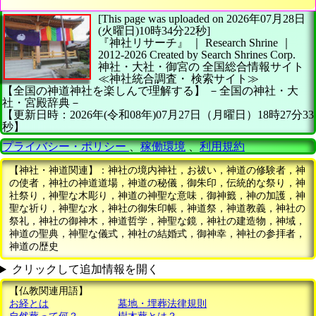
[This page was uploaded on 2026年07月28日
(火曜日)10時34分22秒]
『神社リサーチ』 ｜ Research Shrine
｜
2012-2026
Created by
Search Shrines Corp.
神社・大社・御宮の
全国総合情報サイト
≪神社統合調査・
検索サイト≫
【全国の神道神社を楽しんで理解する】
－全国の神社・大
社・宮殿辞典－
【更新日時：2026年(令和08年)07月27日（月曜日）18時27分33
秒】
プライバシー・ポリシー
、
稼働環境
、
利用規約
【神社・神道関連】：神社の境内神社，お祓い，神道の修験者，神
の使者，神社の神道道場，神道の秘儀，御朱印，伝統的な祭り，神
社祭り，神聖な木彫り，神道の神聖な意味，御神籤，神の加護，神
聖な祈り，神聖な水，神社の御朱印帳，神道祭，神道教義，神社の
祭礼，神社の御神木，神道哲学，神聖な鏡，神社の建造物，神域，
神道の聖典，神聖な儀式，神社の結婚式，御神幸，神社の参拝者，
神道の歴史
クリックして追加情報を開く
【仏教関連用語】
お経とは
墓地・埋葬法律規則