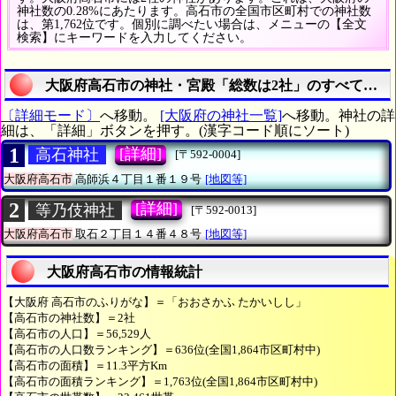
神社数の0.28%にあたります。高石市の全国市区町村での神社数
は、第1,762位です。個別に調べたい場合は、メニューの【全文
検索】にキーワードを入力してください。
大阪府高石市の神社・宮殿「総数は2社」のすべてがわ
〔詳細モード〕
へ移動。
[大阪府の神社一覧]
へ移動。神社の詳
細は、「詳細」ボタンを押す。(漢字コード順にソート)
1
[詳細]
高石神社
[〒592-0004]
大阪府高石市
高師浜４丁目１番１９号
[地図等]
2
[詳細]
等乃伎神社
[〒592-0013]
大阪府高石市
取石２丁目１４番４８号
[地図等]
大阪府高石市の情報統計
【大阪府 高石市のふりがな】＝「おおさかふ たかいしし」
【高石市の神社数】＝2社
【高石市の人口】＝56,529人
【高石市の人口数ランキング】＝636位(全国1,864市区町村中)
【高石市の面積】＝11.3平方Km
【高石市の面積ランキング】＝1,763位(全国1,864市区町村中)