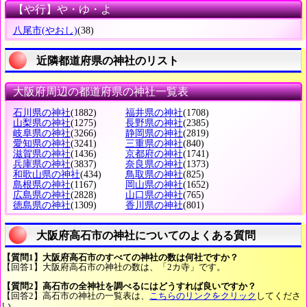
【や行】や・ゆ・よ
八尾市
(やおし)
(38)
近隣都道府県の神社のリスト
大阪府周辺の都道府県の神社一覧表
石川県の神社
(1882)
福井県の神社
(1708)
山梨県の神社
(1275)
長野県の神社
(2385)
岐阜県の神社
(3266)
静岡県の神社
(2819)
愛知県の神社
(3241)
三重県の神社
(840)
滋賀県の神社
(1436)
京都府の神社
(1741)
兵庫県の神社
(3837)
奈良県の神社
(1373)
和歌山県の神社
(434)
鳥取県の神社
(825)
島根県の神社
(1167)
岡山県の神社
(1652)
広島県の神社
(2828)
山口県の神社
(765)
徳島県の神社
(1309)
香川県の神社
(801)
大阪府高石市の神社についてのよくある質問
【質問1】大阪府高石市のすべての神社の数は何社ですか？
【回答1】大阪府高石市の神社の数は、「2カ寺」です。
【質問2】高石市の全神社を調べるにはどうすれば良いですか？
【回答2】高石市の神社の一覧表は、
こちらのリンクをクリック
してくださ
い。