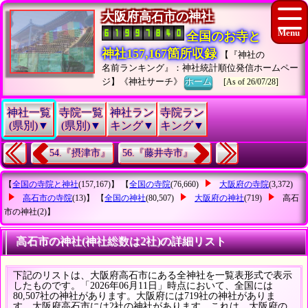
大阪府高石市の神社
全国のお寺と
神社157,167箇所収録
【『神社の
名前ランキング』：神社統計順位発信ホームペー
ジ】《神社サーチ》
ホーム
[As of 26/07/28]
神社一覧
寺院一覧
神社ラン
寺院ラン
(県別)▼
(県別)▼
キング▼
キング▼
54.『摂津市』
56.『藤井寺市』
【
全国の寺院と神社
(157,167)】 【
全国の寺院
(76,660)
大阪府の寺院
(3,372)
高石市の寺院
(13)】 【
全国の神社
(80,507)
大阪府の神社
(719)
高石
市の神社
(2)】
高石市の神社(神社総数は2社)の詳細リスト
下記のリストは、大阪府高石市にある全神社を一覧表形式で表示
したものです。「2026年06月11日」時点において、全国には
80,507社の神社があります。大阪府には719社の神社がありま
す。大阪府高石市には2社の神社があります。これは、大阪府の