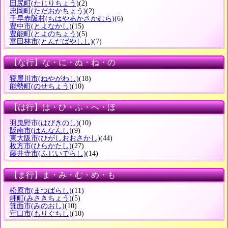
田尻町
(たじりちょう)
(2)
忠岡町
(ただおかちょう)
(2)
千早赤阪村
(ちはやあかさかむら)
(6)
豊中市
(とよなかし)
(15)
豊能町
(とよのちょう)
(5)
富田林市
(とんだばやしし)
(7)
【な行】な・に・ぬ・ね・の
寝屋川市
(ねやがわし)
(18)
能勢町
(のせちょう)
(10)
【は行】は・ひ・ふ・へ・ほ
羽曳野市
(はびきのし)
(10)
阪南市
(はんなんし)
(9)
東大阪市
(ひがしおおさかし)
(44)
枚方市
(ひらかたし)
(27)
藤井寺市
(ふじいでらし)
(14)
【ま行】ま・み・む・め・も
松原市
(まつばらし)
(11)
岬町
(みさきちょう)
(5)
箕面市
(みのおし)
(10)
守口市
(もりぐちし)
(10)