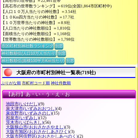
【高石市の世帯数】＝22,461世帯
【高石市の世帯数ランキング】＝619位(全国1,864市区町村中)
【人口１０万人当たりの神社数】＝3.54社
【１０Km四方当たりの神社数】＝17.7社
【１０万世帯当たりの神社数】＝8.9社
【人口当たりの神社数順位】＝1,810位
【面積当たりの神社数順位】＝1,168位
【世帯数当たりの神社数順位】＝1,798位
市区町村別神社数ランキング
別窓
神社数順位(人口10万人当たり)
別窓
神社数順位(面積100平方Km当たり)
別窓
大阪府の市町村別神社一覧表(719社)
ぶりがな順
市町村コード順
神社件数順
【あ行】あ・い・う・え・お
池田市
(いけだし)
(9)
泉大津市
(いずみおおつし)
(4)
泉佐野市
(いずみさのし)
(15)
和泉市
(いずみし)
(12)
茨木市
(いばらきし)
(56)
大阪狭山市
(おおさかさやまし)
(3)
大阪市旭区
(おおさかしあさひく)
(3)
大阪市阿倍野区
(おおさかしあべのく)
(2)