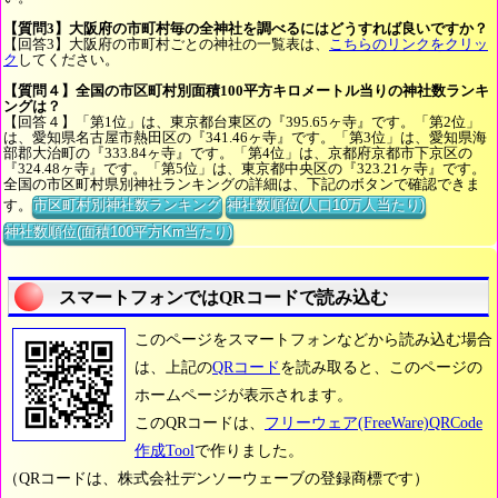
【質問3】大阪府の市町村毎の全神社を調べるにはどうすれば良いですか？
【回答3】大阪府の市町村ごとの神社の一覧表は、
こちらのリンクをクリッ
ク
してください。
【質問４】全国の市区町村別面積100平方キロメートル当りの神社数ランキ
ングは？
【回答４】「第1位」は、東京都台東区の『395.65ヶ寺』です。「第2位」
は、愛知県名古屋市熱田区の『341.46ヶ寺』です。「第3位」は、愛知県海
部郡大治町の『333.84ヶ寺』です。「第4位」は、京都府京都市下京区の
『324.48ヶ寺』です。「第5位」は、東京都中央区の『323.21ヶ寺』です。
全国の市区町村県別神社ランキングの詳細は、下記のボタンで確認できま
す。
市区町村別神社数ランキング
神社数順位(人口10万人当たり)
神社数順位(面積100平方Km当たり)
スマートフォンではQRコードで読み込む
このページをスマートフォンなどから読み込む場合
は、上記の
QRコード
を読み取ると、このページの
ホームページが表示されます。
このQRコードは、
フリーウェア(FreeWare)QRCode
作成Tool
で作りました。
（QRコードは、株式会社デンソーウェーブの登録商標です）