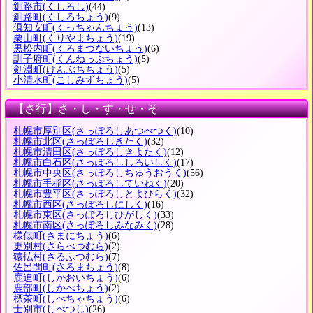
釧路市
(くしろし)
(44)
釧路町
(くしろちょう)
(9)
倶知安町
(くっちゃんちょう)
(13)
栗山町
(くりやまちょう)
(19)
黒松内町
(くろまつないちょう)
(6)
訓子府町
(くんねっぷちょう)
(5)
剣淵町
(けんぶちちょう)
(5)
小清水町
(こしみずちょう)
(5)
【さ行】さ・し・す・せ・そ
札幌市厚別区
(さっぽろしあつべつく)
(10)
札幌市北区
(さっぽろしきたく)
(32)
札幌市清田区
(さっぽろしきよたく)
(12)
札幌市白石区
(さっぽろししろいしく)
(17)
札幌市中央区
(さっぽろしちゅうおうく)
(56)
札幌市手稲区
(さっぽろしていねく)
(20)
札幌市豊平区
(さっぽろしとよひらく)
(32)
札幌市西区
(さっぽろしにしく)
(16)
札幌市東区
(さっぽろしひがしく)
(33)
札幌市南区
(さっぽろしみなみく)
(28)
様似町
(さまにちょう)
(6)
更別村
(さらべつむら)
(2)
猿払村
(さるふつむら)
(7)
佐呂間町
(さろまちょう)
(8)
鹿追町
(しかおいちょう)
(6)
鹿部町
(しかべちょう)
(2)
標茶町
(しべちゃちょう)
(6)
士別市
(しべつし)
(26)