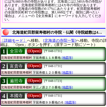
には76,660カ寺の寺院があります。北海道には2,340カ寺の寺院が
あります。北海道虻田郡留寿都村には4カ寺の寺院があります。
これは、北海道の寺院数の0.17%にあたります。虻田郡留寿都村
の全国市区町村での寺院数は、第1,668位です。個別に調べたい
場合は、メニューの【全文検索】にキーワードを入力してくださ
い。
北海道虻田郡留寿都村の寺院・仏閣《寺院総数は4カ寺
〔詳細モード〕
へ移動。
[北海道の寺院一覧]
へ移動。寺院の詳
細は、「Open」ボタンを押す。(漢字コード順にソート)
1
[Open]
全宗寺
[〒048-1731]
北海道虻田郡留寿都村
字留寿都１１８番地
[地図等]
2
[Open]
富貴寺
[〒048-1731]
北海道虻田郡留寿都村
字留寿都１２０番地
[地図等]
3
[Open]
遍照寺
[〒048-1723]
北海道虻田郡留寿都村
字三ノ原２７０番地
[地図等]
4
[Open]
本國寺
[〒048-1731]
北海道虻田郡留寿都村
字留寿都９９番地の６
[地図等]