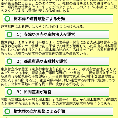
墓や集合墓に当たる。このタイプでは、複数の遺骨をまとめて納骨するた
め、埋葬後は遺骨を取り出すことが出来ません。このタイプの特徴は、上記
の２タイプよりも費用が安くなる傾向にある。
樹木葬の運営形態による分類
運営形態による違いは大きく以下の３つに分けられる。
１）寺院やお寺や宗教法人が運営
樹木葬は、１９９９年（平成１１）に岩手県一関市にある大慈山祥雲寺（臨
済宗妙心寺派）のご住職である千坂げん峰氏が荒廃していた里山を樹木葬墓
地にしたのが始まりとされ、樹木葬の始めのころはすべてがこの運営形態で
あった。現在でも樹木葬の運営形態の主流を占めている。
２）都道府県や市町村が運営
東京都立小平霊園（東京都東村山市萩山町1-16-1）、横浜市営墓地メモリア
ルグリーン（神奈川県横浜市戸塚区俣野町1367番地1）、愛知県長久手市卯
塚墓園（愛知県長久手市卯塚）、千葉県浦安市営墓地公園(千葉県浦安市日
の出八丁目1番1号)など、都道府県や市町村が運営する樹木葬は増加しつつ
ある。公営の墓地の一部を樹木葬に改修する例もある。
３）民間霊園が運営
民間の霊園墓地の一部を樹木葬にする場合や、初めから樹木葬専用の民間霊
園を開発する場合もある。現在、この運営形態の樹木葬が増えつつある。
樹木葬の立地形態による分類