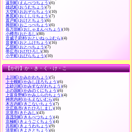
遠別町
(えんべつちょう)
(6)
雄武町
(おうむちょう)
(7)
大空町
(おおぞらちょう)
(10)
奥尻町
(おくしりちょう)
(7)
置戸町
(おけとちょう)
(6)
興部町
(おこっぺちょう)
(6)
長万部町
(おしゃまんべちょう)
(10)
小樽市
(おたるし)
(80)
音威子府村
(おといねっぷむら)
(4)
音更町
(おとふけちょう)
(16)
乙部町
(おとべちょう)
(7)
帯広市
(おびひろし)
(30)
小平町
(おびらちょう)
(10)
【か行】か・き・く・け・こ
上川町
(かみかわちょう)
(5)
上士幌町
(かみしほろちょう)
(6)
上砂川町
(かみすながわちょう)
(6)
上の国町
(かみのくにちょう)
(6)
上富良野町
(かみふらのちょう)
(4)
神恵内村
(かもえないむら)
(6)
木古内町
(きこないちょう)
(7)
北広島市
(きたひろしまし)
(10)
北見市
(きたみし)
(43)
喜茂別町
(きもべつちょう)
(4)
京極町
(きょうごくちょう)
(4)
共和町
(きょうわちょう)
(9)
清里町
(きよさとちょう)
(6)