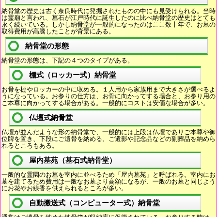
納骨堂の歴史は古く奈良時代に発掘されたものの中にも見受けられる。当時
は霊廟と言われ、墓石が江戸時代に誕生したのに比べ納骨堂の歴史はとても
永く続いている。しかし納骨堂が一般的になったのはここ数十年で、お墓の
取得費用が高騰したことが背景にある。
納骨堂の形態
納骨堂の形態は、下記の４つのタイプがある。
棚式（ロッカー式）納骨堂
お骨を棚やロッカーの中に収める。１人用から家族用まで大きさが選べるよ
うになっている。お参りの仕方は、お骨に向かってする場合と、お参り用の
ご本尊に向かってする場合がある。一般的にコストは安価な場合が多い。
仏壇式納骨堂
仏壇が並んだような形の納骨堂で、一般的には上段は仏壇でありご本尊や御
位牌を置き、下段にご遺骨を納める。ご遺影や記念品などの副葬品を納めら
れるところもある。
屋内墓苑（墓石式納骨堂）
一般的な霊園のお墓を室内に並べるため「屋内墓苑」と呼ばれる。室内にお
墓を建てるため費用は一般なお墓より高額になるが、一般のお墓と同じよう
にお花やお線香を供えられるところが多い。
自動搬送式（コンピューター式）納骨堂