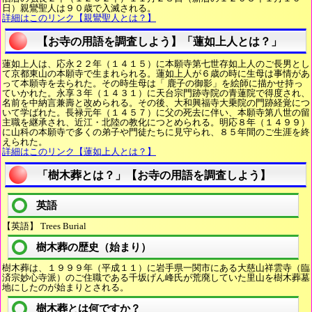
日）親鸞聖人は９０歳で入滅される。
詳細はこのリンク【親鸞聖人とは？】
【お寺の用語を調査しよう】「蓮如上人とは？」
蓮如上人は、応永２２年（１４１５）に本願寺第七世存如上人のご長男とし
て京都東山の本願寺で生まれられる。蓮如上人が６歳の時に生母は事情があ
って本願寺を去られた。その時生母は「 鹿子の御影」を絵師に描かせ持っ
ていかれた。永享３年（１４３１）に天台宗門跡寺院の青蓮院で得度され、
名前を中納言兼壽と改められる。その後、大和興福寺大乗院の門跡経覚につ
いて学ばれた。長禄元年（１４５７）に父の死去に伴い、本願寺第八世の留
主職を継承され、近江・北陸の教化につとめられる。明応８年（１４９９）
に山科の本願寺で多くの弟子や門徒たちに見守られ、８５年間のご生涯を終
えられた。
詳細はこのリンク【蓮如上人とは？】
「樹木葬とは？」【お寺の用語を調査しよう】
英語
【英語】 Trees Burial
樹木葬の歴史（始まり）
樹木葬は、１９９９年（平成１１）に岩手県一関市にある大慈山祥雲寺（臨
済宗妙心寺派）のご住職である千坂げん峰氏が荒廃していた里山を樹木葬墓
地にしたのが始まりとされる。
樹木葬とは何ですか？