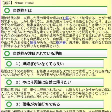
【英語】 Natural Burial
自然葬とは
明治時代以降、火葬した後の遺骨や遺灰は
お墓
を作って納骨することが一般
的であった。しかし現代では、お墓の購入はかなり高価なものとなり、また
少子化や高齢化、核家族化などでお墓を建ててもそのお墓を引き継いでくれ
る者がいないという問題も生まれている。また仮に引き継いでくれても、転
勤などで遠方のためお墓を建てても管理できないという問題も生じている。
そのためお墓の代わりに、遺骨や遺灰を自然に還そうとする流れが新たに出
来つつある。それを自然葬という。自然葬には、遺骨を粉末状にして海や空
や山にそのまま撒く
散骨
がある。他に
樹木葬
、海洋葬、風葬、水葬など自然
に回帰するような葬り方も自然葬という。
自然葬が注目されている理由
１）跡継ぎがいなくても良い
最近は少子化の影響で、お墓参りやお墓を次の代まで管理してくれる身内が
いない場合が多くなり、その必要がない自然葬が注目されている。
２）やはり死後は自然に帰りたい
従来の墓では「家」単位に埋葬されるため、お嫁入りした女性から夫の墓に
入りたくない場合や、１人で静かに永眠したいなどの希望が多くなってい
る。また、死後は自然に帰りたい人の希望満たすことができる。
３）価格がお値打ちである
自然葬の相場は従来のお墓の半分から数分の１程度で済み、また管理費がい