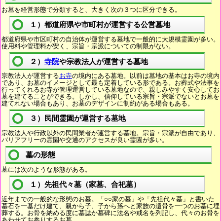
お墓を経営形態で分類すると、大きく次の３つに区分できる。
１）都道府県や市町村が運営する公営墓地
都道府県や市区町村の自治体が運営する墓地で一般的に大規模霊園が多い。
使用料や管理料が安く、宗旨・宗派についての制限がない。
２）
寺院
や宗教法人が運営する墓地
宗教法人が運営する
お寺
の境内にある墓地。以前は墓地の基本はお寺の境内
であり、お墓のイメージとして最も定着している形である。お葬式や法事を
行ってくれるお寺が管理運営している墓地なので、親しみやすく安心してお
墓を建てることができる。しかし、信仰している宗旨・宗派でないとお墓を
建てれない場合もあり、お墓のデザインに制約がある場合もある。
３）民間霊園が運営する墓地
宗教法人や行政以外の民間業者が運営する墓地。宗旨・宗派が自由であり、
バリアフリーの霊園や交通のアクセスが良い霊園が多い。
墓の形態
墓には次のような形態がある。
１）先祖代々墓（家墓、合祀墓）
近年までの一般的な形態のお墓。「○○家の墓」や「先祖代々墓」と書いた
墓石を一基だけ建て、親から子、子から孫へと家族の遺骨を一つのお墓に埋
葬する。お骨を納める度に墓誌か墓碑に法名や戒名を列記し、代々のお骨を
あわせてお参りするお墓。