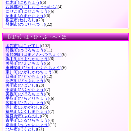
仁木町
(にきちょう)
(6)
西興部村
(にしおこっぺむら)
(4)
にせこ町
(にせこちょう)
(6)
沼田町
(ぬまたちょう)
(6)
根室市
(ねむろし)
(20)
登別市
(のぼりべつし)
(22)
【は行】は・ひ・ふ・へ・ほ
函館市
(はこだてし)
(102)
羽幌町
(はぼろちょう)
(11)
浜頓別町
(はまとんべつちょう)
(6)
浜中町
(はまなかちょう)
(6)
美瑛町
(びえいちょう)
(6)
東神楽町
(ひがしかぐらちょう)
(6)
東川町
(ひがしかわちょう)
(8)
日高町
(ひだかちょう)
(12)
比布町
(ぴっぷちょう)
(5)
美唄市
(びばいし)
(28)
美深町
(びふかちょう)
(7)
美幌町
(びほろちょう)
(9)
平取町
(びらとりちょう)
(6)
広尾町
(ひろおちょう)
(5)
深川市
(ふかがわし)
(25)
福島町
(ふくしまちょう)
(7)
富良野市
(ふらのし)
(20)
古平町
(ふるびらちょう)
(4)
別海町
(べつかいちょう)
(11)
北斗市
(ほくとし)
(21)