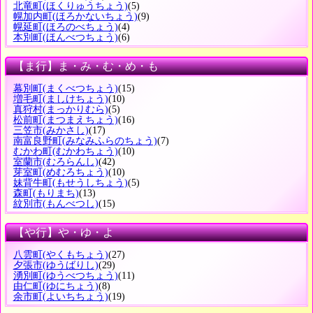
北竜町
(ほくりゅうちょう)
(5)
幌加内町
(ほろかないちょう)
(9)
幌延町
(ほろのべちょう)
(4)
本別町
(ほんべつちょう)
(6)
【ま行】ま・み・む・め・も
幕別町
(まくべつちょう)
(15)
増毛町
(ましけちょう)
(10)
真狩村
(まっかりむら)
(5)
松前町
(まつまえちょう)
(16)
三笠市
(みかさし)
(17)
南富良野町
(みなみふらのちょう)
(7)
むかわ町
(むかわちょう)
(10)
室蘭市
(むろらんし)
(42)
芽室町
(めむろちょう)
(10)
妹背牛町
(もせうしちょう)
(5)
森町
(もりまち)
(13)
紋別市
(もんべつし)
(15)
【や行】や・ゆ・よ
八雲町
(やくもちょう)
(27)
夕張市
(ゆうばりし)
(29)
湧別町
(ゆうべつちょう)
(11)
由仁町
(ゆにちょう)
(8)
余市町
(よいちちょう)
(19)