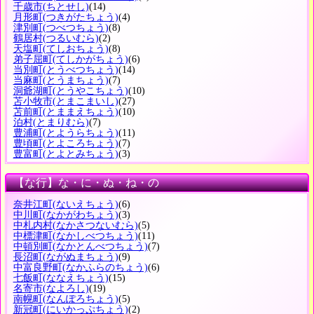
千歳市
(ちとせし)
(14)
月形町
(つきがたちょう)
(4)
津別町
(つべつちょう)
(8)
鶴居村
(つるいむら)
(2)
天塩町
(てしおちょう)
(8)
弟子屈町
(てしかがちょう)
(6)
当別町
(とうべつちょう)
(14)
当麻町
(とうまちょう)
(7)
洞爺湖町
(とうやこちょう)
(10)
苫小牧市
(とまこまいし)
(27)
苫前町
(とままえちょう)
(10)
泊村
(とまりむら)
(7)
豊浦町
(とようらちょう)
(11)
豊頃町
(とよころちょう)
(7)
豊富町
(とよとみちょう)
(3)
【な行】な・に・ぬ・ね・の
奈井江町
(ないえちょう)
(6)
中川町
(なかがわちょう)
(3)
中札内村
(なかさつないむら)
(5)
中標津町
(なかしべつちょう)
(11)
中頓別町
(なかとんべつちょう)
(7)
長沼町
(ながぬまちょう)
(9)
中富良野町
(なかふらのちょう)
(6)
七飯町
(ななえちょう)
(15)
名寄市
(なよろし)
(19)
南幌町
(なんぽろちょう)
(5)
新冠町
(にいかっぷちょう)
(2)