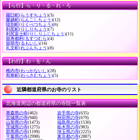
【ら行】ら・り・る・れ・ろ
羅臼町
(らうすちょう)
(3)
蘭越町
(らんこしちょう)
(12)
陸別町
(りくべつちょう)
(6)
利尻町
(りしりちょう)
(7)
利尻富士町
(りしりふじちょう)
(11)
留寿都村
(るすつむら)
(4)
留萌市
(るもいし)
(14)
礼文町
(れぶんちょう)
(8)
【わ行】わ・を・ん
稚内市
(わっかないし)
(28)
和寒町
(わっさむちょう)
(5)
近隣都道府県のお寺のリスト
北海道周辺の都道府県の寺院一覧表
青森県の寺
(462)
岩手県の寺
(635)
宮城県の寺
(940)
秋田県の寺
(679)
山形県の寺
(1473)
福島県の寺
(1530)
茨城県の寺
(1275)
栃木県の寺
(983)
群馬県の寺
(1199)
埼玉県の寺
(2225)
千葉県の寺
(2998)
東京都の寺
(2887)