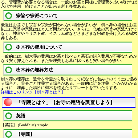
る。管理費が必要となる場合は、一般のお墓と同様に管理費を払い続ければ
永代で使用し続けることが出来る所も多数ある。
宗旨や宗派について
最近はお墓でも宗旨や宗派が問われない場合が多いが、樹木葬の場合はお墓
以上に宗旨や宗派はほとんど問われない。さらに、仏教の宗旨や宗派だけで
なく、神道やキリスト教、イスラム教などさまざまな宗教を受け入れる樹木
葬もある。
樹木葬の費用について
一般的には、樹木葬の費用はお墓と比べると墓石の購入費用が不要なためか
なり安く抑えられる。また管理費もお墓に比べると安い場合が多い。
樹木葬の埋葬方法
樹木葬の埋葬は、遺骨を骨壷から取り出して紙などに包みそのまま土に埋め
る場合と、骨壷ごと埋葬する場合がある。一般的に誰を埋葬したかがわかる
ように、埋葬した場所に樹木を植えたりプレートを置いたりする。
詳細はこのリンク【樹木葬とは？】
「寺院とは？」【お寺の用語を調査しよう】
英語
【英語】 (Buddhist) temple
【寺院】