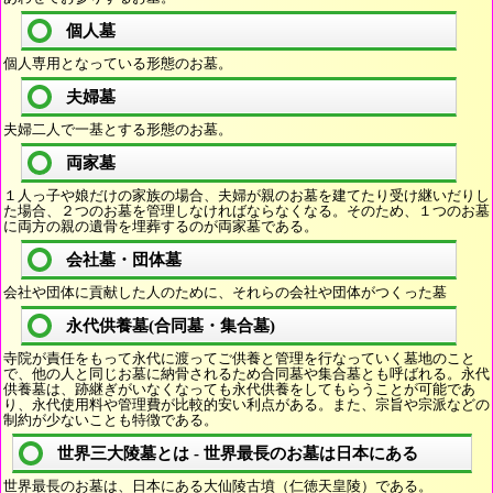
個人墓
個人専用となっている形態のお墓。
夫婦墓
夫婦二人で一基とする形態のお墓。
両家墓
１人っ子や娘だけの家族の場合、夫婦が親のお墓を建てたり受け継いだりし
た場合、２つのお墓を管理しなければならなくなる。そのため、１つのお墓
に両方の親の遺骨を埋葬するのが両家墓である。
会社墓・団体墓
会社や団体に貢献した人のために、それらの会社や団体がつくった墓
永代供養墓(合同墓・集合墓)
寺院が責任をもって永代に渡ってご供養と管理を行なっていく墓地のこと
で、他の人と同じお墓に納骨されるため合同墓や集合墓とも呼ばれる。永代
供養墓は、跡継ぎがいなくなっても永代供養をしてもらうことが可能であ
り、永代使用料や管理費が比較的安い利点がある。また、宗旨や宗派などの
制約が少ないことも特徴である。
世界三大陵墓とは - 世界最長のお墓は日本にある
世界最長のお墓は、日本にある大仙陵古墳（仁徳天皇陵）である。