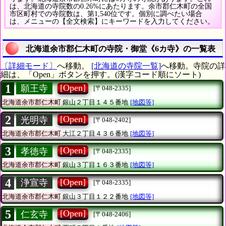
は、北海道の寺院数の0.26%にあたります。余市郡仁木町の全国
市区町村での寺院数は、第1,540位です。個別に調べたい場合
は、メニューの【全文検索】にキーワードを入力してください。
北海道余市郡仁木町の寺院・御堂《6カ寺》の一覧表
〔詳細モード〕
へ移動。
[北海道の寺院一覧]
へ移動。寺院の詳
細は、「Open」ボタンを押す。(漢字コード順にソート)
1
[Open]
願王寺
[〒048-2335]
北海道余市郡仁木町
銀山２丁目１４５番地
[地図等]
2
[Open]
光明寺
[〒048-2402]
北海道余市郡仁木町
大江２丁目４３６番地
[地図等]
3
[Open]
孝徳寺
[〒048-2335]
北海道余市郡仁木町
銀山３丁目１６３番地
[地図等]
4
[Open]
浄宣寺
[〒048-2335]
北海道余市郡仁木町
銀山３丁目１２２番地
[地図等]
5
[Open]
仁玄寺
[〒048-2406]