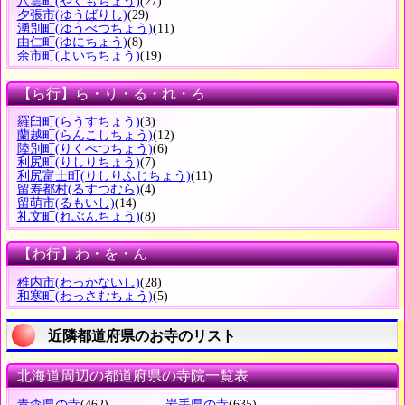
八雲町
(やくもちょう)
(27)
夕張市
(ゆうばりし)
(29)
湧別町
(ゆうべつちょう)
(11)
由仁町
(ゆにちょう)
(8)
余市町
(よいちちょう)
(19)
【ら行】ら・り・る・れ・ろ
羅臼町
(らうすちょう)
(3)
蘭越町
(らんこしちょう)
(12)
陸別町
(りくべつちょう)
(6)
利尻町
(りしりちょう)
(7)
利尻富士町
(りしりふじちょう)
(11)
留寿都村
(るすつむら)
(4)
留萌市
(るもいし)
(14)
礼文町
(れぶんちょう)
(8)
【わ行】わ・を・ん
稚内市
(わっかないし)
(28)
和寒町
(わっさむちょう)
(5)
近隣都道府県のお寺のリスト
北海道周辺の都道府県の寺院一覧表
青森県の寺
(462)
岩手県の寺
(635)