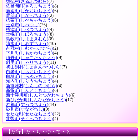
猿払村
(さるふつむら)
(7)
佐呂間町
(さろまちょう)
(8)
鹿追町
(しかおいちょう)
(6)
鹿部町
(しかべちょう)
(2)
標茶町
(しべちゃちょう)
(6)
士別市
(しべつし)
(26)
標津町
(しべつちょう)
(4)
士幌町
(しほろちょう)
(8)
島牧村
(しままきむら)
(8)
清水町
(しみずちょう)
(10)
占冠村
(しむかっぷむら)
(2)
下川町
(しもかわちょう)
(4)
積丹町
(しゃこたんちょう)
(9)
斜里町
(しゃりちょう)
(11)
初山別村
(しょさんべつむら)
(7)
白老町
(しらおいちょう)
(6)
白糠町
(しらぬかちょう)
(7)
知内町
(しりうちちょう)
(4)
新篠津村
(しんしのつむら)
(4)
新得町
(しんとくちょう)
(6)
新十津川町
(しんとつかわちょう)
(6)
新ひだか町
(しんひだかちょう)
(17)
寿都町
(すっつちょう)
(14)
砂川市
(すながわし)
(9)
せたな町
(せたなちょう)
(22)
壮瞥町
(そうべつちょう)
(4)
【た行】た・ち・つ・て・と