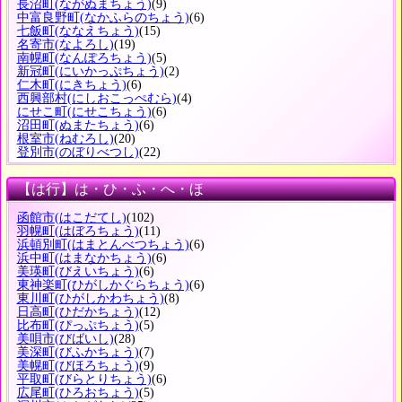
長沼町
(ながぬまちょう)
(9)
中富良野町
(なかふらのちょう)
(6)
七飯町
(ななえちょう)
(15)
名寄市
(なよろし)
(19)
南幌町
(なんぽろちょう)
(5)
新冠町
(にいかっぷちょう)
(2)
仁木町
(にきちょう)
(6)
西興部村
(にしおこっぺむら)
(4)
にせこ町
(にせこちょう)
(6)
沼田町
(ぬまたちょう)
(6)
根室市
(ねむろし)
(20)
登別市
(のぼりべつし)
(22)
【は行】は・ひ・ふ・へ・ほ
函館市
(はこだてし)
(102)
羽幌町
(はぼろちょう)
(11)
浜頓別町
(はまとんべつちょう)
(6)
浜中町
(はまなかちょう)
(6)
美瑛町
(びえいちょう)
(6)
東神楽町
(ひがしかぐらちょう)
(6)
東川町
(ひがしかわちょう)
(8)
日高町
(ひだかちょう)
(12)
比布町
(ぴっぷちょう)
(5)
美唄市
(びばいし)
(28)
美深町
(びふかちょう)
(7)
美幌町
(びほろちょう)
(9)
平取町
(びらとりちょう)
(6)
広尾町
(ひろおちょう)
(5)