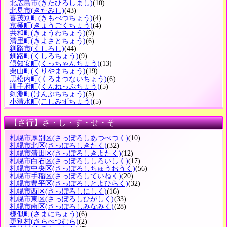
北広島市
(きたひろしまし)
(10)
北見市
(きたみし)
(43)
喜茂別町
(きもべつちょう)
(4)
京極町
(きょうごくちょう)
(4)
共和町
(きょうわちょう)
(9)
清里町
(きよさとちょう)
(6)
釧路市
(くしろし)
(44)
釧路町
(くしろちょう)
(9)
倶知安町
(くっちゃんちょう)
(13)
栗山町
(くりやまちょう)
(19)
黒松内町
(くろまつないちょう)
(6)
訓子府町
(くんねっぷちょう)
(5)
剣淵町
(けんぶちちょう)
(5)
小清水町
(こしみずちょう)
(5)
【さ行】さ・し・す・せ・そ
札幌市厚別区
(さっぽろしあつべつく)
(10)
札幌市北区
(さっぽろしきたく)
(32)
札幌市清田区
(さっぽろしきよたく)
(12)
札幌市白石区
(さっぽろししろいしく)
(17)
札幌市中央区
(さっぽろしちゅうおうく)
(56)
札幌市手稲区
(さっぽろしていねく)
(20)
札幌市豊平区
(さっぽろしとよひらく)
(32)
札幌市西区
(さっぽろしにしく)
(16)
札幌市東区
(さっぽろしひがしく)
(33)
札幌市南区
(さっぽろしみなみく)
(28)
様似町
(さまにちょう)
(6)
更別村
(さらべつむら)
(2)