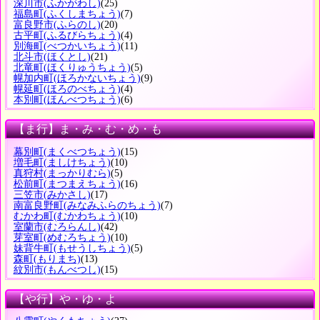
深川市
(ふかがわし)
(25)
福島町
(ふくしまちょう)
(7)
富良野市
(ふらのし)
(20)
古平町
(ふるびらちょう)
(4)
別海町
(べつかいちょう)
(11)
北斗市
(ほくとし)
(21)
北竜町
(ほくりゅうちょう)
(5)
幌加内町
(ほろかないちょう)
(9)
幌延町
(ほろのべちょう)
(4)
本別町
(ほんべつちょう)
(6)
【ま行】ま・み・む・め・も
幕別町
(まくべつちょう)
(15)
増毛町
(ましけちょう)
(10)
真狩村
(まっかりむら)
(5)
松前町
(まつまえちょう)
(16)
三笠市
(みかさし)
(17)
南富良野町
(みなみふらのちょう)
(7)
むかわ町
(むかわちょう)
(10)
室蘭市
(むろらんし)
(42)
芽室町
(めむろちょう)
(10)
妹背牛町
(もせうしちょう)
(5)
森町
(もりまち)
(13)
紋別市
(もんべつし)
(15)
【や行】や・ゆ・よ