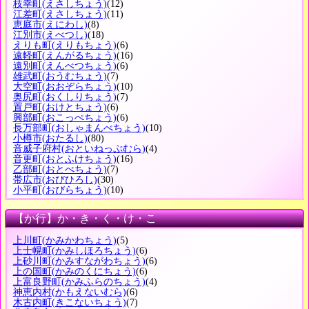
枝幸町
(えさしちょう)
(12)
江差町
(えさしちょう)
(11)
恵庭市
(えにわし)
(8)
江別市
(えべつし)
(18)
えりも町
(えりもちょう)
(6)
遠軽町
(えんがるちょう)
(16)
遠別町
(えんべつちょう)
(6)
雄武町
(おうむちょう)
(7)
大空町
(おおぞらちょう)
(10)
奥尻町
(おくしりちょう)
(7)
置戸町
(おけとちょう)
(6)
興部町
(おこっぺちょう)
(6)
長万部町
(おしゃまんべちょう)
(10)
小樽市
(おたるし)
(80)
音威子府村
(おといねっぷむら)
(4)
音更町
(おとふけちょう)
(16)
乙部町
(おとべちょう)
(7)
帯広市
(おびひろし)
(30)
小平町
(おびらちょう)
(10)
【か行】か・き・く・け・こ
上川町
(かみかわちょう)
(5)
上士幌町
(かみしほろちょう)
(6)
上砂川町
(かみすながわちょう)
(6)
上の国町
(かみのくにちょう)
(6)
上富良野町
(かみふらのちょう)
(4)
神恵内村
(かもえないむら)
(6)
木古内町
(きこないちょう)
(7)