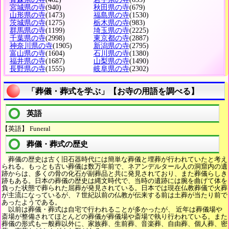
宮城県の寺
(940)
秋田県の寺
(679)
山形県の寺
(1473)
福島県の寺
(1530)
茨城県の寺
(1275)
栃木県の寺
(983)
群馬県の寺
(1199)
埼玉県の寺
(2225)
千葉県の寺
(2998)
東京都の寺
(2887)
神奈川県の寺
(1905)
新潟県の寺
(2795)
富山県の寺
(1604)
石川県の寺
(1380)
福井県の寺
(1687)
山梨県の寺
(1490)
長野県の寺
(1555)
岐阜県の寺
(2302)
「葬儀・葬式を学ぶ」【お寺の用語を調べる】
英語
【英語】 Funeral
葬儀・葬式の歴史
葬儀の歴史は古く旧石器時代には簡単な葬儀と埋葬が行われていたと考え
られる。もっとも古い葬儀は数万年前で、ネアンデルタール人の洞窟内の遺
跡からは、多くの骨の化石が副葬品と共に発見されており、また葬儀らしき
跡もある。日本の葬儀の歴史は縄文時代で、当時の遺跡には腕を曲げて体を
負った状態で葬られた屈葬が発見されている。日本では現在仏教葬儀で火葬
が主流になっているが、７世紀以前の仏教が伝来する前は土葬が当たり前で
あったようである。
以前は葬儀・葬式は自宅で行われることが多かったが、 近年は葬儀場や
斎場が整備されてほとんどの葬儀が葬儀場や斎場で執り行われている。また
葬儀の形式も一般葬以外に、家族葬、生前葬、音楽葬、自由葬、個人葬、密