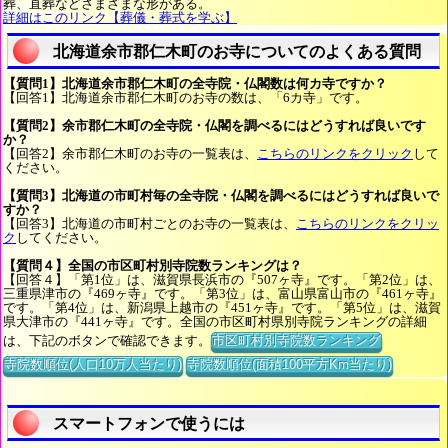
葬、直葬などさまざまな形がある。
詳細はこのリンク【葬儀・葬式を学ぶ】
北海道余市郡仁木町のお寺についてのよくある質問
【質問1】北海道余市郡仁木町の全寺院・仏閣数は何カ寺ですか？
【回答1】北海道余市郡仁木町のお寺の数は、「6カ寺」です。
【質問2】余市郡仁木町の全寺院・仏閣を調べるにはどうすれば良いです
か？
【回答2】余市郡仁木町のお寺の一覧表は、
こちらのリンクをクリック
して
ください。
【質問3】北海道の市町村毎の全寺院・仏閣を調べるにはどうすれば良いで
すか？
【回答3】北海道の市町村ごとのお寺の一覧表は、
こちらのリンクをクリッ
ク
してください。
【質問４】全国の市区町村別寺院数ランキングは？
【回答４】「第1位」は、滋賀県長浜市の『507ヶ寺』です。「第2位」は、
三重県津市の『469ヶ寺』です。「第3位」は、富山県富山市の『461ヶ寺』
です。「第4位」は、新潟県上越市の『451ヶ寺』です。「第5位」は、滋賀
県大津市の『441ヶ寺』です。全国の市区町村県別寺院ランキングの詳細
は、下記のボタンで確認できます。
市区町村別寺院数ランキング
寺院数順位(人口10万人当たり)
寺院数順位(面積100平方Km当たり)
スマートフォンで使うには