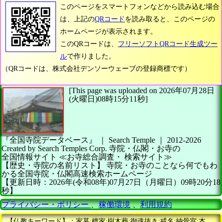
このページをスマートフォンなどから読み込む場合
は、上記の
QRコード
を読み取ると、このページの
ホームページが表示されます。
このQRコードは、
フリーソフトQRコード生成ツー
ル
で作りました。
（QRコードは、株式会社デンソーウェーブの登録商標です）
[This page was uploaded on 2026年07月28日
(火曜日)08時15分11秒]
『全国寺院データベース』 ｜ Search Temple
｜
2012-2026
Created by
Search Temples Corp.
寺院・仏閣・お寺の
全国情報サイト
≪お寺総合調査・
検索サイト≫
【歴史・寺院の名前リスト】
寺院・お寺のことなら何でもわ
かる全国寺院・仏閣高速検索ホームページ
【更新日時：2026年(令和08年)07月27日（月曜日）09時20分18
秒】
プライバシー・ポリシー
、
稼働環境
、
利用規約
【仏教キーワード】：家墓;檀家;樹木葬;御魂抜き;戒名;納骨室;本