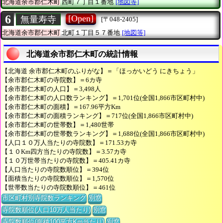
北海道余市郡仁木町
西町７丁目１番地
[地図等]
6
[Open]
無量寿寺
[〒048-2405]
北海道余市郡仁木町
北町１丁目５７番地
[地図等]
北海道余市郡仁木町の統計情報
【北海道 余市郡仁木町のふりがな】＝「ほっかいどう にきちょう」
【余市郡仁木町の寺院数】＝6カ寺
【余市郡仁木町の人口】＝3,498人
【余市郡仁木町の人口数ランキング】＝1,701位(全国1,866市区町村中)
【余市郡仁木町の面積】＝167.96平方Km
【余市郡仁木町の面積ランキング】＝717位(全国1,866市区町村中)
【余市郡仁木町の世帯数】＝1,480世帯
【余市郡仁木町の世帯数ランキング】＝1,688位(全国1,866市区町村中)
【人口１０万人当たりの寺院数】＝171.53カ寺
【１０Km四方当たりの寺院数】＝3.57カ寺
【１０万世帯当たりの寺院数】＝405.41カ寺
【人口当たりの寺院数順位】＝394位
【面積当たりの寺院数順位】＝1,570位
【世帯数当たりの寺院数順位】＝461位
市区町村別寺院数ランキング
別窓
寺院数順位(人口10万人当たり)
別窓
寺院数順位(面積100平方Km当たり)
別窓