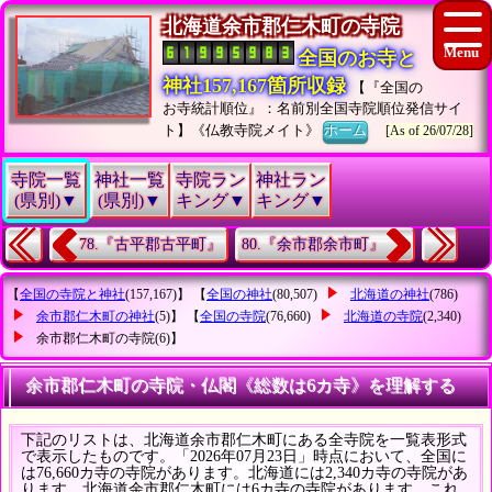
北海道余市郡仁木町の寺院
全国のお寺と
神社157,167箇所収録
【『全国の
お寺統計順位』：名前別全国寺院順位発信サイ
ト】《仏教寺院メイト》
ホーム
[As of 26/07/28]
寺院一覧
神社一覧
寺院ラン
神社ラン
(県別)▼
(県別)▼
キング▼
キング▼
78.『古平郡古平町』
80.『余市郡余市町』
【
全国の寺院と神社
(157,167)】 【
全国の神社
(80,507)
北海道の神社
(786)
余市郡仁木町の神社
(5)】 【
全国の寺院
(76,660)
北海道の寺院
(2,340)
余市郡仁木町の寺院
(6)】
余市郡仁木町の寺院・仏閣《総数は6カ寺》を理解する
下記のリストは、北海道余市郡仁木町にある全寺院を一覧表形式
で表示したものです。「2026年07月23日」時点において、全国に
は76,660カ寺の寺院があります。北海道には2,340カ寺の寺院があ
ります。北海道余市郡仁木町には6カ寺の寺院があります。これ