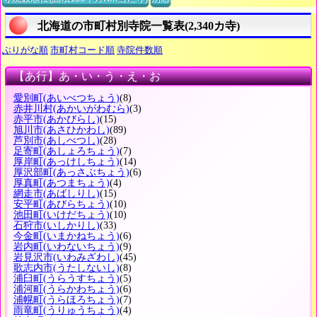
北海道の市町村別寺院一覧表(2,340カ寺)
ぶりがな順
市町村コード順
寺院件数順
【あ行】あ・い・う・え・お
愛別町
(あいべつちょう)
(8)
赤井川村
(あかいがわむら)
(3)
赤平市
(あかびらし)
(15)
旭川市
(あさひかわし)
(89)
芦別市
(あしべつし)
(28)
足寄町
(あしょろちょう)
(7)
厚岸町
(あっけしちょう)
(14)
厚沢部町
(あっさぶちょう)
(6)
厚真町
(あつまちょう)
(4)
網走市
(あばしりし)
(15)
安平町
(あびらちょう)
(10)
池田町
(いけだちょう)
(10)
石狩市
(いしかりし)
(33)
今金町
(いまかねちょう)
(6)
岩内町
(いわないちょう)
(9)
岩見沢市
(いわみざわし)
(45)
歌志内市
(うたしないし)
(8)
浦臼町
(うらうすちょう)
(5)
浦河町
(うらかわちょう)
(6)
浦幌町
(うらほろちょう)
(7)
雨竜町
(うりゅうちょう)
(4)