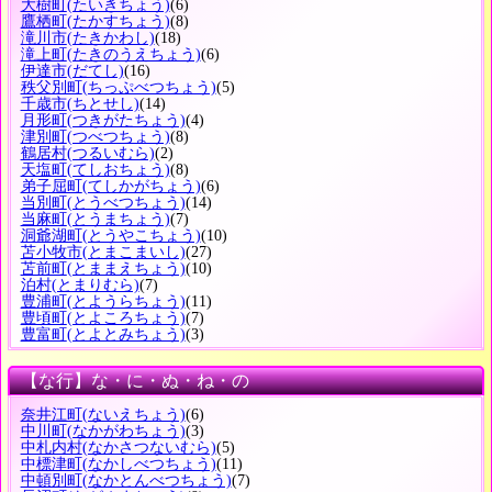
大樹町
(たいきちょう)
(6)
鷹栖町
(たかすちょう)
(8)
滝川市
(たきかわし)
(18)
滝上町
(たきのうえちょう)
(6)
伊達市
(だてし)
(16)
秩父別町
(ちっぷべつちょう)
(5)
千歳市
(ちとせし)
(14)
月形町
(つきがたちょう)
(4)
津別町
(つべつちょう)
(8)
鶴居村
(つるいむら)
(2)
天塩町
(てしおちょう)
(8)
弟子屈町
(てしかがちょう)
(6)
当別町
(とうべつちょう)
(14)
当麻町
(とうまちょう)
(7)
洞爺湖町
(とうやこちょう)
(10)
苫小牧市
(とまこまいし)
(27)
苫前町
(とままえちょう)
(10)
泊村
(とまりむら)
(7)
豊浦町
(とようらちょう)
(11)
豊頃町
(とよころちょう)
(7)
豊富町
(とよとみちょう)
(3)
【な行】な・に・ぬ・ね・の
奈井江町
(ないえちょう)
(6)
中川町
(なかがわちょう)
(3)
中札内村
(なかさつないむら)
(5)
中標津町
(なかしべつちょう)
(11)
中頓別町
(なかとんべつちょう)
(7)