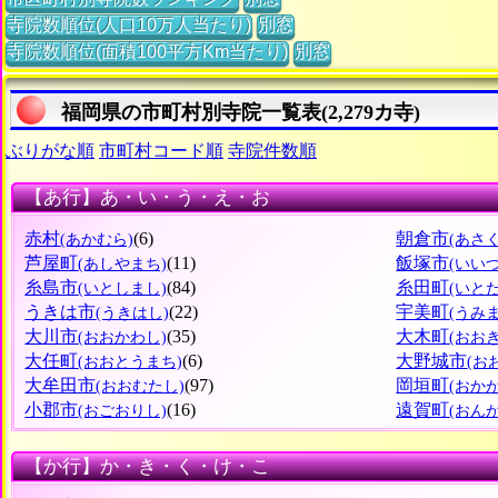
寺院数順位(人口10万人当たり)
別窓
寺院数順位(面積100平方Km当たり)
別窓
福岡県の市町村別寺院一覧表(2,279カ寺)
ぶりがな順
市町村コード順
寺院件数順
【あ行】あ・い・う・え・お
赤村
(6)
朝倉市
(あかむら)
(あさ
芦屋町
(11)
飯塚市
(あしやまち)
(いい
糸島市
(84)
糸田町
(いとしまし)
(いと
うきは市
(22)
宇美町
(うきはし)
(うみ
大川市
(35)
大木町
(おおかわし)
(おお
大任町
(6)
大野城市
(おおとうまち)
(お
大牟田市
(97)
岡垣町
(おおむたし)
(おか
小郡市
(16)
遠賀町
(おごおりし)
(おん
【か行】か・き・く・け・こ