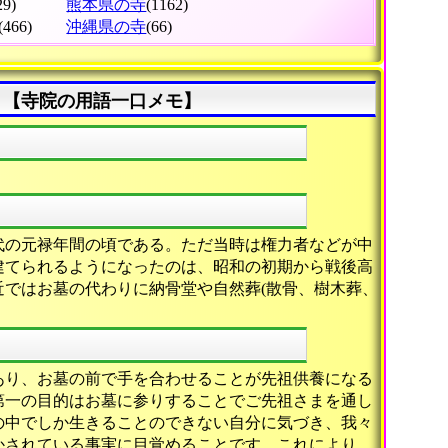
29)
熊本県の寺
(1162)
(466)
沖縄県の寺
(66)
」【寺院の用語一口メモ】
代の元禄年間の頃である。ただ当時は権力者などが中
建てられるようになったのは、昭和の初期から戦後高
ではお墓の代わりに納骨堂や自然葬(散骨、樹木葬、
あり、お墓の前で手を合わせることが先祖供養になる
第一の目的はお墓に参りすることでご先祖さまを通し
の中でしか生きることのできない自分に気づき、我々
かされている事実に目覚めることです。これにより、