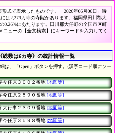
式で表示したものです。「2026年06月06日」時
県には2,279カ寺の寺院があります。福岡県田川郡大
0.26%にあたります。田川郡大任町の全国市区町
、メニューの【全文検索】にキーワードを入力してく
《総数は6カ寺》の統計情報一覧
細は、「Open」ボタンを押す。(漢字コード順にソー
字今任原３００２番地
[地図等]
字今任原２５９０番地
[地図等]
字大行事２３０９番地
[地図等]
字今任原３５９８番地
[地図等]