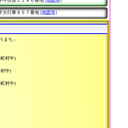
字今任原１１９６番地
[地図等]
字大行事９５７番地
[地図等]
うまち」
区町村中)
村中)
区町村中)