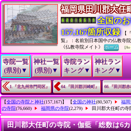
福岡県田川郡大
全国のお
157,167箇所収録
【
覧』：名前別日本国中の仏教寺
《仏教寺院メイト》
ホーム
[As 
寺院一覧
神社一覧
寺院ラン
神社ラン
(県別)▼
(県別)▼
キング▼
キング▼
1.『北九州市門司区』
64.『田川郡川崎町』
66.『田川郡
【
全国の寺院と神社
(157,167)】 【
全国の神社
(80,507)
福岡
の寺院
(76,660)
福岡県の寺院
(2,279)
田川郡大任町の寺
田川郡大任町の寺院・伽藍「総数は6