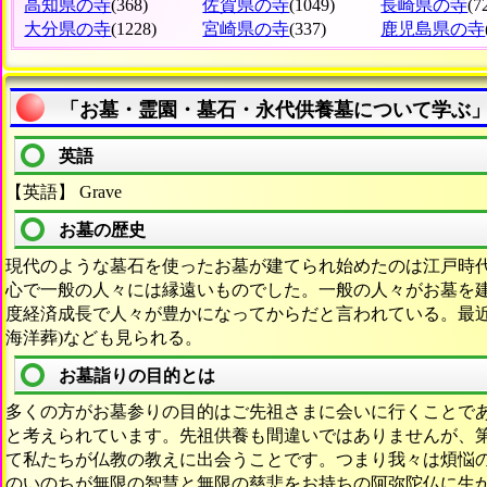
高知県の寺
(368)
佐賀県の寺
(1049)
長崎県の寺
(7
大分県の寺
(1228)
宮崎県の寺
(337)
鹿児島県の寺
「お墓・霊園・墓石・永代供養墓について学ぶ
英語
【英語】 Grave
お墓の歴史
現代のような墓石を使ったお墓が建てられ始めたのは江戸時
心で一般の人々には縁遠いものでした。一般の人々がお墓を
度経済成長で人々が豊かになってからだと言われている。最近
海洋葬)なども見られる。
お墓詣りの目的とは
多くの方がお墓参りの目的はご先祖さまに会いに行くことで
と考えられています。先祖供養も間違いではありませんが、
て私たちが仏教の教えに出会うことです。つまり我々は煩悩
のいのちが無限の智慧と無限の慈悲をお持ちの阿弥陀仏に生