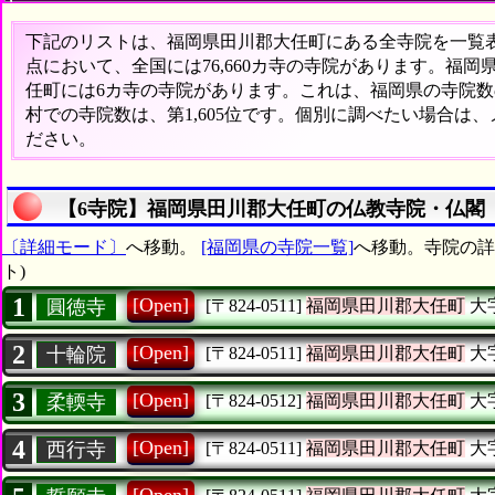
下記のリストは、福岡県田川郡大任町にある全寺院を一覧表形
点において、全国には76,660カ寺の寺院があります。福岡
任町には6カ寺の寺院があります。これは、福岡県の寺院数の
村での寺院数は、第1,605位です。個別に調べたい場合は
ださい。
【6寺院】福岡県田川郡大任町の仏教寺院・仏閣
〔詳細モード〕
へ移動。
[福岡県の寺院一覧]
へ移動。寺院の詳
ト)
1
[Open]
圓徳寺
[〒824-0511]
福岡県田川郡大任町
大
2
[Open]
十輪院
[〒824-0511]
福岡県田川郡大任町
大
3
[Open]
柔輭寺
[〒824-0512]
福岡県田川郡大任町
大
4
[Open]
西行寺
[〒824-0511]
福岡県田川郡大任町
大