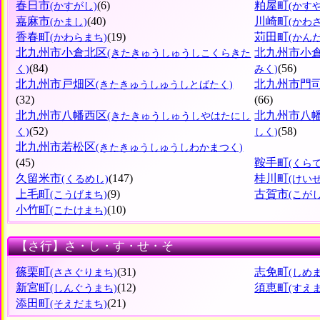
春日市
(6)
粕屋町
(かすがし)
(かす
嘉麻市
(40)
川崎町
(かまし)
(かわ
香春町
(19)
苅田町
(かわらまち)
(かん
北九州市小倉北区
北九州市小
(きたきゅうしゅうしこくらきた
(84)
(56)
く)
みく)
北九州市戸畑区
北九州市門
(きたきゅうしゅうしとばたく)
(32)
(66)
北九州市八幡西区
北九州市八
(きたきゅうしゅうしやはたにし
(52)
(58)
く)
しく)
北九州市若松区
(きたきゅうしゅうしわかまつく)
(45)
鞍手町
(くら
久留米市
(147)
桂川町
(くるめし)
(けい
上毛町
(9)
古賀市
(こうげまち)
(こがし
小竹町
(10)
(こたけまち)
【さ行】さ・し・す・せ・そ
篠栗町
(31)
志免町
(ささぐりまち)
(しめ
新宮町
(12)
須恵町
(しんぐうまち)
(すえ
添田町
(21)
(そえだまち)