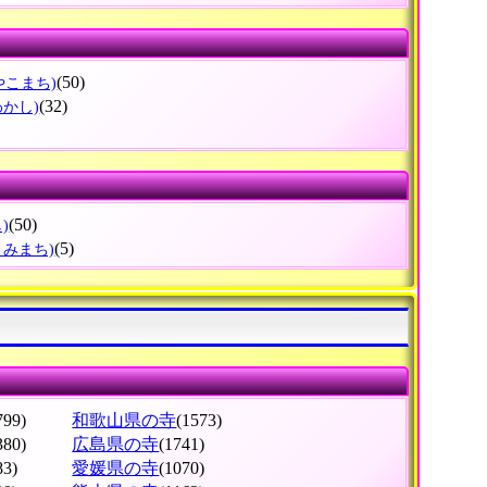
(50)
やこまち)
(32)
わかし)
(50)
)
(5)
とみまち)
799)
和歌山県の寺
(1573)
380)
広島県の寺
(1741)
83)
愛媛県の寺
(1070)