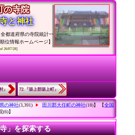
任町の寺院
寺と神社
『全都道府県の寺院統計一
院順位情報ホームページ】
of 26/07/28]
赤村』
72.『築上郡築上町』
県の神社
(3,391)
田川郡大任町の神社
(18)】 【
全国
院
(6)】
カ寺」を探索する