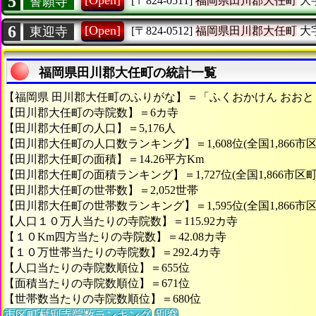
5
[Open]
誓願寺
[〒824-0511]
福岡県田川郡大任町
大
6
[Open]
東迎寺
[〒824-0512]
福岡県田川郡大任町
大
福岡県田川郡大任町の統計一覧
【福岡県 田川郡大任町のふりがな】＝「ふくおかけん おおと
【田川郡大任町の寺院数】＝6カ寺
【田川郡大任町の人口】＝5,176人
【田川郡大任町の人口数ランキング】＝1,608位(全国1,866市
【田川郡大任町の面積】＝14.26平方Km
【田川郡大任町の面積ランキング】＝1,727位(全国1,866市区町
【田川郡大任町の世帯数】＝2,052世帯
【田川郡大任町の世帯数ランキング】＝1,595位(全国1,866市
【人口１０万人当たりの寺院数】＝115.92カ寺
【１０Km四方当たりの寺院数】＝42.08カ寺
【１０万世帯当たりの寺院数】＝292.4カ寺
【人口当たりの寺院数順位】＝655位
【面積当たりの寺院数順位】＝671位
【世帯数当たりの寺院数順位】＝680位
市区町村別寺院数ランキング
別窓