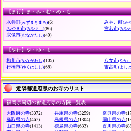
【ま行】ま・み・む・め・も
水巻町
(6)
みやこ町
(みずまきまち)
(み
みやま市
(86)
宮若市
(みやまし)
(みや
宗像市
(40)
(むなかたし)
【や行】や・ゆ・よ
柳川市
(105)
八女市
(やながわし)
(やめし
行橋市
(68)
吉富町
(ゆくはしし)
(よし
近隣都道府県のお寺のリスト
福岡県周辺の都道府県の寺院一覧表
大阪府の寺
(3372)
兵庫県の寺
(3259)
奈良県の寺
(1
鳥取県の寺
(467)
島根県の寺
(1304)
岡山県の寺
(1
山口県の寺
(1413)
徳島県の寺
(633)
香川県の寺
(8