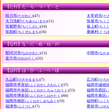
【た行】た・ち・つ・て・と
田川市
(47)
太宰府市
(たがわし)
(だ
大刀洗町
(11)
筑後市
(たちあらいまち)
(ちく
筑紫野市
(19)
築上町
(ちくしのし)
(ちく
筑前町
(16)
東峰村
(ちくぜんまち)
(とう
【な行】な・に・ぬ・ね・の
那珂川市
(13)
中間市
(なかがわし)
(なか
直方市
(32)
(のおがたし)
【は行】は・ひ・ふ・へ・ほ
久山町
(7)
広川町
(ひさやままち)
(ひろ
福岡市早良区
(37)
福岡市城南
(ふくおかしさわらく)
福岡市中央区
(53)
福岡市西区
(ふくおかしちゅうおうく)
福岡市博多区
(66)
福岡市東区
(ふくおかしはかたく)
福岡市南区
(19)
福智町
(ふくおかしみなみく)
(ふく
福津市
(17)
豊前市
(ふくつし)
(ぶぜ