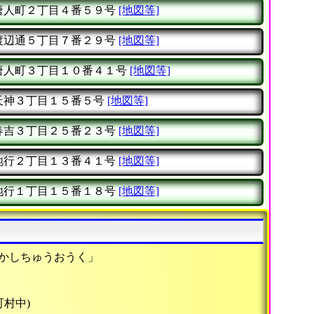
唐人町２丁目４番５９号
[地図等]
渡辺通５丁目７番２９号
[地図等]
唐人町３丁目１０番４１号
[地図等]
天神３丁目１５番５号
[地図等]
春吉３丁目２５番２３号
[地図等]
地行２丁目１３番４１号
[地図等]
地行１丁目１５番１８号
[地図等]
おかしちゅうおうく」
町村中)