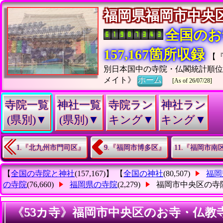
福岡県福岡市中
全国のお
157,167箇所収録
【
別日本国中の寺院・仏閣統計順
メイト》
ホーム
[As of 26/07/28]
寺院一覧
神社一覧
寺院ラン
神社ラン
(県別)▼
(県別)▼
キング▼
キング▼
1.『北九州市門司区』
9.『福岡市博多区』
11.『福岡市南
【
全国の寺院と神社
(157,167)】 【
全国の神社
(80,507)
福岡
の寺院
(76,660)
福岡県の寺院
(2,279)
福岡市中央区の寺
《53カ寺》福岡市中央区のお寺・仏教寺