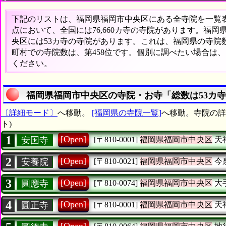
下記のリストは、福岡県福岡市中央区にある全寺院を一覧表形
点において、全国には76,660カ寺の寺院があります。福岡
央区には53カ寺の寺院があります。これは、福岡県の寺院数
町村での寺院数は、第458位です。個別に調べたい場合は
ください。
福岡県福岡市中央区の寺院・お寺「総数は53カ
〔詳細モード〕
へ移動。
[福岡県の寺院一覧]
へ移動。寺院の詳
ト)
1
[Open]
安国寺
[〒810-0001]
福岡県福岡市中央区
天
2
[Open]
安養院
[〒810-0021]
福岡県福岡市中央区
今
3
[Open]
圓應寺
[〒810-0074]
福岡県福岡市中央区
大
4
[Open]
圓正寺
[〒810-0001]
福岡県福岡市中央区
天