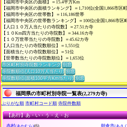
【福岡市中央区の面積】＝15.4平方Km
【福岡市中央区の面積ランキング】＝1,710位(全国1,866市区町
【福岡市中央区の世帯数】＝116,186世帯
【福岡市中央区の世帯数ランキング】＝100位(全国1,866市区
【人口１０万人当たりの寺院数】＝27.51カ寺
【１０Km四方当たりの寺院数】＝344.16カ寺
【１０万世帯当たりの寺院数】＝45.62カ寺
【人口当たりの寺院数順位】＝1,551位
【面積当たりの寺院数順位】＝51位
【世帯数当たりの寺院数順位】＝1,653位
市区町村別寺院数ランキング
別窓
寺院数順位(人口10万人当たり)
別窓
寺院数順位(面積100平方Km当たり)
別窓
福岡県の市町村別寺院一覧表(2,279カ寺)
ぶりがな順
市町村コード順
寺院件数順
【あ行】あ・い・う・え・お
赤村
(6)
朝倉市
(あかむら)
(あさ