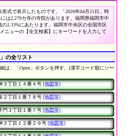
式で表示したものです。「2026年04月21日」時
県には2,279カ寺の寺院があります。福岡県福岡市中
の2.33%にあたります。福岡市中央区の全国市区
、メニューの【全文検索】にキーワードを入力して
寺」の全リスト
細は、「Open」ボタンを押す。(漢字コード順にソー
神３丁目１４番４号
[地図等]
泉２丁目１番７８号
[地図等]
手門３丁目１番７号
[地図等]
神３丁目１２番２９号
[地図等]