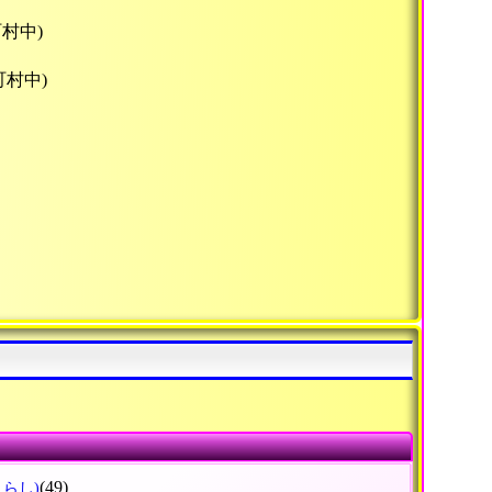
村中)
町村中)
(49)
くらし)