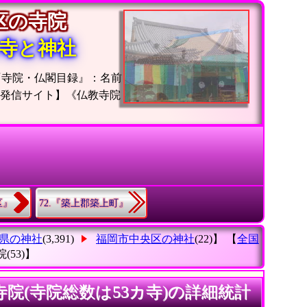
央区の寺院
寺と神社
『寺院・仏閣目録』：名前
位発信サイト】《仏教寺院
区』
72.『築上郡築上町』
県の神社
(3,391)
福岡市中央区の神社
(22)】 【
全国
院
(53)】
院(寺院総数は53カ寺)の詳細統計