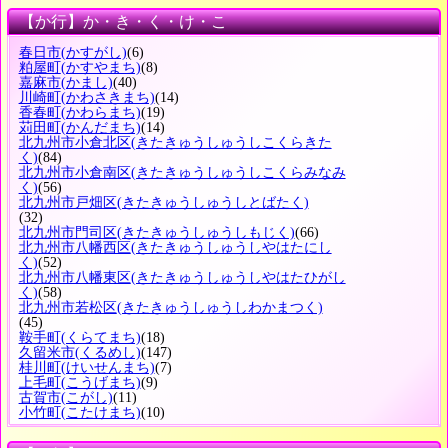
【か行】か・き・く・け・こ
春日市
(かすがし)
(6)
粕屋町
(かすやまち)
(8)
嘉麻市
(かまし)
(40)
川崎町
(かわさきまち)
(14)
香春町
(かわらまち)
(19)
苅田町
(かんだまち)
(14)
北九州市小倉北区
(きたきゅうしゅうしこくらきた
く)
(84)
北九州市小倉南区
(きたきゅうしゅうしこくらみなみ
く)
(56)
北九州市戸畑区
(きたきゅうしゅうしとばたく)
(32)
北九州市門司区
(きたきゅうしゅうしもじく)
(66)
北九州市八幡西区
(きたきゅうしゅうしやはたにし
く)
(52)
北九州市八幡東区
(きたきゅうしゅうしやはたひがし
く)
(58)
北九州市若松区
(きたきゅうしゅうしわかまつく)
(45)
鞍手町
(くらてまち)
(18)
久留米市
(くるめし)
(147)
桂川町
(けいせんまち)
(7)
上毛町
(こうげまち)
(9)
古賀市
(こがし)
(11)
小竹町
(こたけまち)
(10)