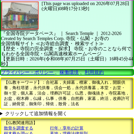
[This page was uploaded on 2026年07月28日
(火曜日)08時17分13秒]
『全国寺院データベース』 ｜ Search Temple
｜
2012-2026
Created by
Search Temples Corp.
寺院・仏閣・お寺の
全国情報サイト
≪お寺総合調査・
検索サイト≫
【歴史・寺院の完全調査・探求】
寺院・お寺のことなら何で
もわかる全国寺院・仏閣高速検索ホームページ
【更新日時：2026年(令和08年)07月25日（土曜日）16時45分44
秒】
プライバシー・ポリシー
、
稼働環境
、
利用規約
【仏教キーワード】：合祀墓，夫婦墓，檀家，御魂入れ，開眼供
養，角柱塔婆，永代供養，倶会一処，永代供養墓，本堂・お堂・
御々堂，個人墓，法会，埋葬許可証，仏恩，御魂抜き，寺院墓地，
お盆，樹木葬，仏縁，仏事，供養，自然葬，家墓，終活，改葬許可
証，納骨堂，御朱印，帰依，散骨，法名
クリックして追加情報を開く
【仏教関連用語】
散骨を調査する
行年・享年の計算
樹木葬を調べる
墓地・埋葬法律規則