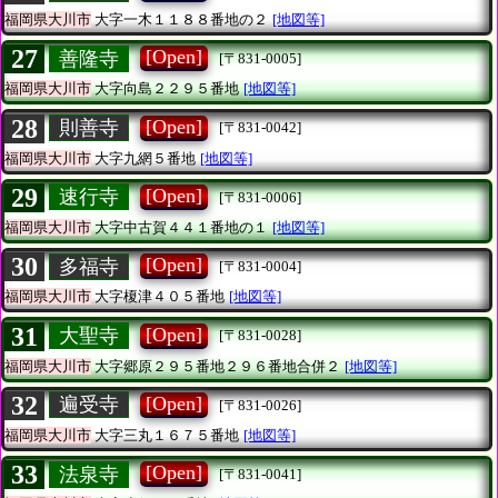
福岡県大川市
大字一木１１８８番地の２
[地図等]
27
[Open]
善隆寺
[〒831-0005]
福岡県大川市
大字向島２２９５番地
[地図等]
28
[Open]
則善寺
[〒831-0042]
福岡県大川市
大字九網５番地
[地図等]
29
[Open]
速行寺
[〒831-0006]
福岡県大川市
大字中古賀４４１番地の１
[地図等]
30
[Open]
多福寺
[〒831-0004]
福岡県大川市
大字榎津４０５番地
[地図等]
31
[Open]
大聖寺
[〒831-0028]
福岡県大川市
大字郷原２９５番地２９６番地合併２
[地図等]
32
[Open]
遍受寺
[〒831-0026]
福岡県大川市
大字三丸１６７５番地
[地図等]
33
[Open]
法泉寺
[〒831-0041]