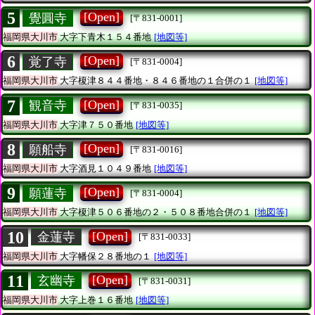
5
[Open]
覺圓寺
[〒831-0001]
福岡県大川市
大字下青木１５４番地
[地図等]
6
[Open]
覚了寺
[〒831-0004]
福岡県大川市
大字榎津８４４番地・８４６番地の１合併の１
[地図等]
7
[Open]
観音寺
[〒831-0035]
福岡県大川市
大字津７５０番地
[地図等]
8
[Open]
願船寺
[〒831-0016]
福岡県大川市
大字酒見１０４９番地
[地図等]
9
[Open]
願蓮寺
[〒831-0004]
福岡県大川市
大字榎津５０６番地の２・５０８番地合併の１
[地図等]
10
[Open]
金蓮寺
[〒831-0033]
福岡県大川市
大字幡保２８番地の１
[地図等]
11
[Open]
玄幽寺
[〒831-0031]
福岡県大川市
大字上巻１６番地
[地図等]