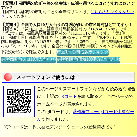
【質問3】福岡県の市町村毎の全寺院・仏閣を調べるにはどうすれば良いで
すか？
【回答3】福岡県の市町村ごとの全寺院リストは、
こちらのリンクをクリッ
ク
してください。
【質問４】全国で人口10万人当りの寺院が多いの市区町村はどこですか？
【回答４】「第1位」は、福島県相馬郡飯舘村の『14,634.15ヶ寺』です。
「第2位」は、福島県双葉郡葛尾村の『11,111.11ヶ寺』です。「第3位」
は、和歌山県伊都郡高野町の『3,669.45ヶ寺』です。「第4位」は、山梨県
南巨摩郡早川町の『3,183.52ヶ寺』です。「第5位」は、奈良県吉野郡黒滝
村の『2,121.21ヶ寺』です。全国の市区町村県別寺院ランキングの詳細は、
下記のボタンで確認できます。
市区町村別寺院数ランキング
寺院数順位(人口10万人当たり)
寺院数順位(面積100平方Km当たり)
スマートフォンで使うには
このページをスマートフォンなどから読み込む場合
は、上記の
QRコード
を読み取ると、このページの
ホームページが表示されます。
このQRコードは、
著作権フリーQRコード生成ツー
ル
で作りました。
（QRコードは、株式会社デンソーウェーブの登録商標です）