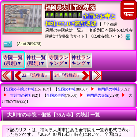
福岡県大川市の寺院
全国のお寺と
神社157,167箇所収録
【『全都道
府県の寺院統計一覧』：名前別日本国中の仏教寺
院統計情報発信サイト】《仏教寺院メイト》
ホ
ーム
[As of 26/07/28]
寺院一覧
神社一覧
寺院ラン
神社ラン
(県別)▼
(県別)▼
キング▼
キング▼
22.『筑後市』
24.『行橋市』
【
全国の寺院と神社
(157,167)】 【
全国の神社
(80,507)
福岡県の神社
(3,391)
大川市の神社
(82)】 【
全国の寺院
(76,660)
福岡県の寺院
(2,279)
大
川市の寺院
(35)】
大川市の寺院・伽藍【35カ寺】の統計一覧
下記のリストは、福岡県大川市にある全寺院を一覧表形式で表示
したものです。「2026年07月15日」時点において、全国には