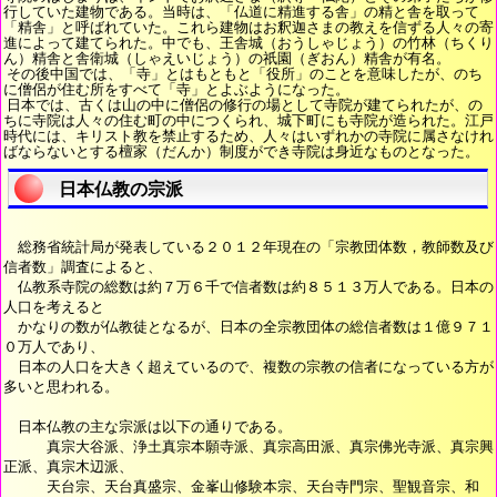
行していた建物である。当時は、「仏道に精進する舎」の精と舎を取って
「精舎」と呼ばれていた。これら建物はお釈迦さまの教えを信ずる人々の寄
進によって建てられた。中でも、王舎城（おうしゃじょう）の竹林（ちくり
ん）精舎と舎衛城（しゃえいじょう）の祇園（ぎおん）精舎が有名。
その後中国では、「寺」とはもともと「役所」のことを意味したが、のち
に僧侶が住む所をすべて「寺」とよぶようになった。
日本では、古くは山の中に僧侶の修行の場として寺院が建てられたが、の
ちに寺院は人々の住む町の中につくられ、城下町にも寺院が造られた。江戸
時代には、キリスト教を禁止するため、人々はいずれかの寺院に属さなけれ
ばならないとする檀家（だんか）制度ができ寺院は身近なものとなった。
日本仏教の宗派
総務省統計局が発表している２０１２年現在の「宗教団体数，教師数及び
信者数」調査によると、
仏教系寺院の総数は約７万６千で信者数は約８５１３万人である。日本の
人口を考えると
かなりの数が仏教徒となるが、日本の全宗教団体の総信者数は１億９７１
０万人であり、
日本の人口を大きく超えているので、複数の宗教の信者になっている方が
多いと思われる。
日本仏教の主な宗派は以下の通りである。
真宗大谷派、浄土真宗本願寺派、真宗高田派、真宗佛光寺派、真宗興
正派、真宗木辺派、
天台宗、天台真盛宗、金峯山修験本宗、天台寺門宗、聖観音宗、和