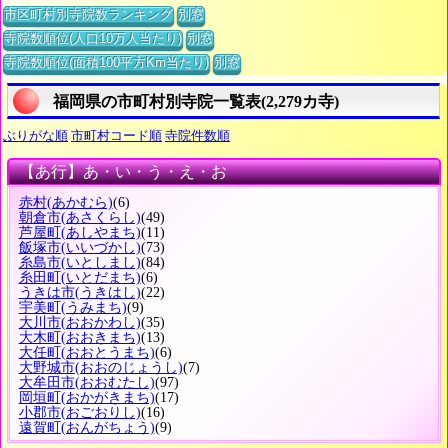
市区町村別寺院数ランキング
別窓
寺院数順位(人口10万人当たり)
別窓
寺院数順位(面積100平方Km当たり)
別窓
福岡県の市町村別寺院一覧表(2,279カ寺)
ぶりがな順
市町村コード順
寺院件数順
【あ行】あ・い・う・え・お
赤村
(あかむら)
(6)
朝倉市
(あさくらし)
(49)
芦屋町
(あしやまち)
(11)
飯塚市
(いいづかし)
(73)
糸島市
(いとしまし)
(84)
糸田町
(いとだまち)
(6)
うきは市
(うきはし)
(22)
宇美町
(うみまち)
(9)
大川市
(おおかわし)
(35)
大木町
(おおきまち)
(13)
大任町
(おおとうまち)
(6)
大野城市
(おおのじょうし)
(7)
大牟田市
(おおむたし)
(97)
岡垣町
(おかがきまち)
(17)
小郡市
(おごおりし)
(16)
遠賀町
(おんがちょう)
(9)