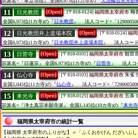
宗派名=『単立寺院』
全国6,973位(1カ寺)の『
大法輪台意光妙
11
[Open]
日光教団
[〒818-0124]
福岡県太宰府市
梅
全国6,973位(1カ寺)の『
日光教団
』
法人コード=「129000500
12
[Open]
日光教団井上道場本院
[〒818-0124]
福岡
全国6,973位(1カ寺)の『
日光教団井上道場本院
』
法人コード=「
13
[Open]
日菅寺
[〒818-0101]
福岡県太宰府市
観世
宗派名=『日蓮宗』
全国6,973位(1カ寺)の『
日菅寺
』
法人コー
14
[Open]
仏心寺
[〒818-0103]
福岡県太宰府市
朱雀
全国1,045位(11カ寺)の『
仏心寺
』
法人コード=「729000500
15
[Open]
来光寺
[〒818-0125]
福岡県太宰府市
五条
宗派名=『浄土真宗本願寺派』
全国1,145位(10カ寺)の『
来光寺
福岡県太宰府市の統計一覧
【福岡県 太宰府市のふりがな】＝「ふくおかけん だざいふし