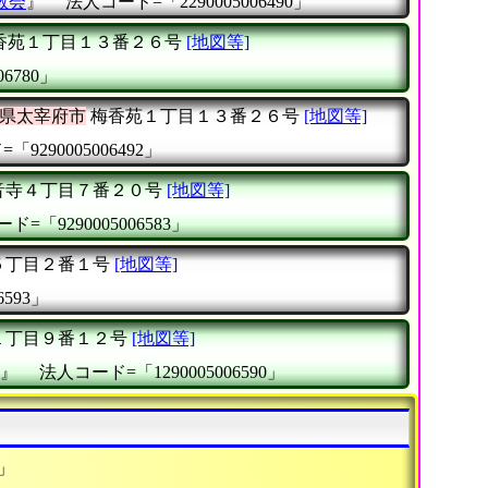
教会
』
法人コード=「2290005006490」
香苑１丁目１３番２６号
[地図等]
6780」
県太宰府市
梅香苑１丁目１３番２６号
[地図等]
9290005006492」
音寺４丁目７番２０号
[地図等]
ド=「9290005006583」
５丁目２番１号
[地図等]
6593」
１丁目９番１２号
[地図等]
』
法人コード=「1290005006590」
」