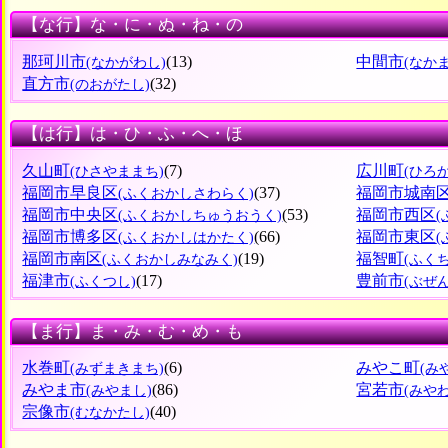
【な行】な・に・ぬ・ね・の
那珂川市
(13)
中間市
(なかがわし)
(なか
直方市
(32)
(のおがたし)
【は行】は・ひ・ふ・へ・ほ
久山町
(7)
広川町
(ひさやままち)
(ひろ
福岡市早良区
(37)
福岡市城南
(ふくおかしさわらく)
福岡市中央区
(53)
福岡市西区
(ふくおかしちゅうおうく)
福岡市博多区
(66)
福岡市東区
(ふくおかしはかたく)
福岡市南区
(19)
福智町
(ふくおかしみなみく)
(ふく
福津市
(17)
豊前市
(ふくつし)
(ぶぜ
【ま行】ま・み・む・め・も
水巻町
(6)
みやこ町
(みずまきまち)
(み
みやま市
(86)
宮若市
(みやまし)
(みや
宗像市
(40)
(むなかたし)