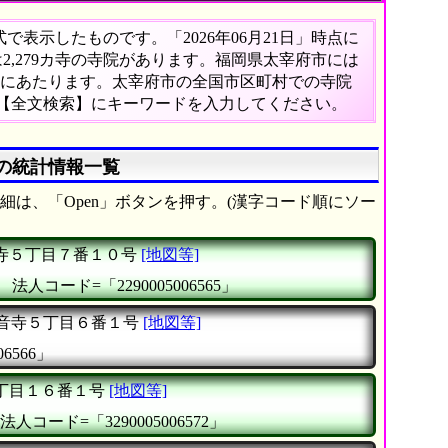
表示したものです。「2026年06月21日」時点に
は2,279カ寺の寺院があります。福岡県太宰府市には
6%にあたります。太宰府市の全国市区町村での寺院
の【全文検索】にキーワードを入力してください。
)の統計情報一覧
細は、「Open」ボタンを押す。(漢字コード順にソー
寺５丁目７番１０号
[地図等]
』
法人コード=「2290005006565」
音寺５丁目６番１号
[地図等]
6566」
丁目１６番１号
[地図等]
法人コード=「3290005006572」