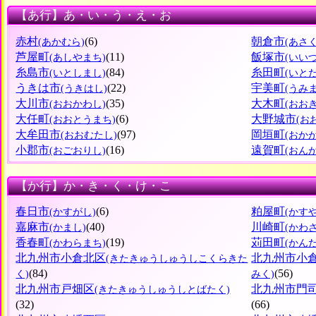
【あ行】あ・い・う・え・お
赤村
(6)
朝倉市
(あかむら)
(あさ
芦屋町
(11)
飯塚市
(あしやまち)
(いい
糸島市
(84)
糸田町
(いとしまし)
(いと
うきは市
(22)
宇美町
(うきはし)
(うみ
大川市
(35)
大木町
(おおかわし)
(おお
大任町
(6)
大野城市
(おおとうまち)
(お
大牟田市
(97)
岡垣町
(おおむたし)
(おか
小郡市
(16)
遠賀町
(おごおりし)
(おん
【か行】か・き・く・け・こ
春日市
(6)
粕屋町
(かすがし)
(かす
嘉麻市
(40)
川崎町
(かまし)
(かわ
香春町
(19)
苅田町
(かわらまち)
(かん
北九州市小倉北区
北九州市小
(きたきゅうしゅうしこくらきた
(84)
(56)
く)
みく)
北九州市戸畑区
北九州市門
(きたきゅうしゅうしとばたく)
(32)
(66)