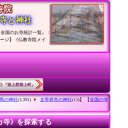
の寺院
寺と神社
『全国のお寺統計一覧』：
ージ】《仏教寺院メイ
72.『築上郡築上町』
県の神社
(3,391)
太宰府市の神社
(13)】 【
全国の寺
カ寺》を探索する