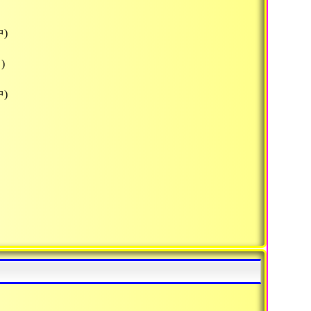
)
)
)