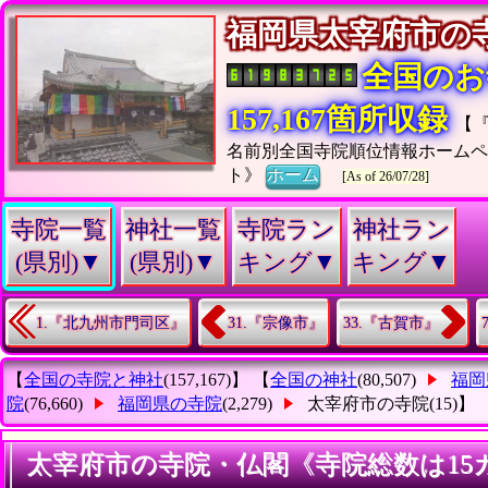
福岡県太宰府市
全国のお
157,167箇所収録
【
名前別全国寺院順位情報ホームペ
ト》
ホーム
[As of 26/07/28]
寺院一覧
神社一覧
寺院ラン
神社ラン
(県別)▼
(県別)▼
キング▼
キング▼
1.『北九州市門司区』
31.『宗像市』
33.『古賀市』
【
全国の寺院と神社
(157,167)】 【
全国の神社
(80,507)
福岡
院
(76,660)
福岡県の寺院
(2,279)
太宰府市の寺院
(15)】
太宰府市の寺院・仏閣《寺院総数は15