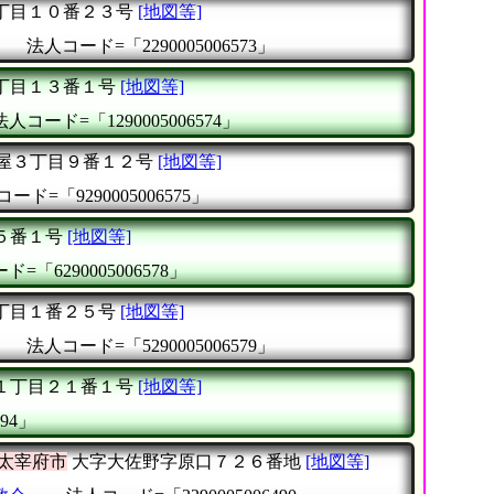
丁目１０番２３号
[地図等]
』
法人コード=「2290005006573」
丁目１３番１号
[地図等]
法人コード=「1290005006574」
屋３丁目９番１２号
[地図等]
ード=「9290005006575」
５番１号
[地図等]
=「6290005006578」
丁目１番２５号
[地図等]
』
法人コード=「5290005006579」
１丁目２１番１号
[地図等]
94」
太宰府市
大字大佐野字原口７２６番地
[地図等]