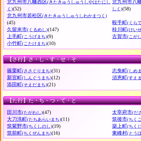
北九州市八幡西区
北九州市八
(きたきゅうしゅうしやはたにし
(52)
(58)
く)
しく)
北九州市若松区
(きたきゅうしゅうしわかまつく)
(45)
鞍手町
(くら
久留米市
(147)
桂川町
(くるめし)
(けい
上毛町
(9)
古賀市
(こうげまち)
(こがし
小竹町
(10)
(こたけまち)
【さ行】さ・し・す・せ・そ
篠栗町
(31)
志免町
(ささぐりまち)
(しめ
新宮町
(12)
須恵町
(しんぐうまち)
(すえ
添田町
(21)
(そえだまち)
【た行】た・ち・つ・て・と
田川市
(47)
太宰府市
(たがわし)
(だ
大刀洗町
(11)
筑後市
(たちあらいまち)
(ちく
筑紫野市
(19)
築上町
(ちくしのし)
(ちく
筑前町
(16)
東峰村
(ちくぜんまち)
(とう