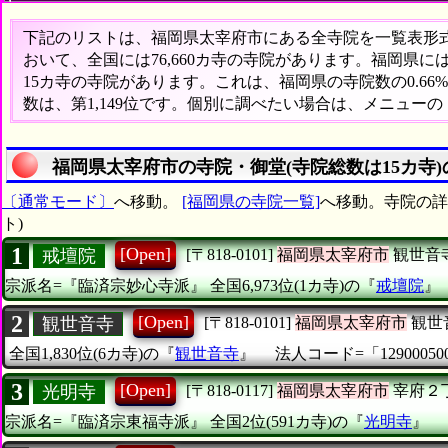
下記のリストは、福岡県太宰府市にある全寺院を一覧表形式で
おいて、全国には76,660カ寺の寺院があります。福岡県に
15カ寺の寺院があります。これは、福岡県の寺院数の0.6
数は、第1,149位です。個別に調べたい場合は、メニュー
福岡県太宰府市の寺院・御堂(寺院総数は15カ寺
〔通常モード〕
へ移動。
[福岡県の寺院一覧]
へ移動。寺院の詳
ト)
1
[Open]
戒壇院
[〒818-0101]
福岡県太宰府市
観世音
宗派名=『臨済宗妙心寺派』
全国6,973位(1カ寺)の『
戒壇院
2
[Open]
観世音寺
[〒818-0101]
福岡県太宰府市
観世
全国1,830位(6カ寺)の『
観世音寺
』
法人コード=「129000500
3
[Open]
光明寺
[〒818-0117]
福岡県太宰府市
宰府２
宗派名=『臨済宗東福寺派』
全国2位(591カ寺)の『
光明寺
』