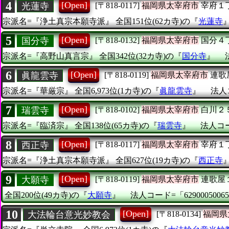
4
[Open]
光蓮寺
[〒818-0117]
福岡県太宰府市
宰府１
宗派名=『浄土真宗本願寺派』
全国151位(62カ寺)の『
光蓮寺
5
[Open]
国分寺
[〒818-0132]
福岡県太宰府市
国分４
宗派名=『高野山真言宗』
全国342位(32カ寺)の『
国分寺
』
6
[Open]
眞龍雲寺
[〒818-0119]
福岡県太宰府市
連歌
宗派名=『華厳宗』
全国6,973位(1カ寺)の『
眞龍雲寺
』
法人コ
7
[Open]
瑞雲寺
[〒818-0102]
福岡県太宰府市
白川２
宗派名=『臨済宗』
全国138位(65カ寺)の『
瑞雲寺
』
法人コード
8
[Open]
西正寺
[〒818-0117]
福岡県太宰府市
宰府１
宗派名=『浄土真宗本願寺派』
全国627位(19カ寺)の『
西正寺
9
[Open]
大願寺
[〒818-0119]
福岡県太宰府市
連歌屋
全国200位(49カ寺)の『
大願寺
』
法人コード=「62900050065
10
[Open]
大法輪台意光妙教会
[〒818-0134]
福岡県