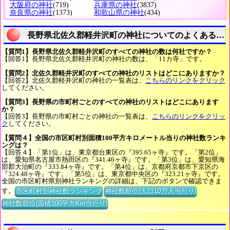
大阪府の神社
(719)
兵庫県の神社
(3837)
奈良県の神社
(1373)
和歌山県の神社
(434)
長野県北佐久郡軽井沢町の神社についてのよくある質
【質問1】長野県北佐久郡軽井沢町のすべての神社の数は何社ですか？
【回答1】長野県北佐久郡軽井沢町の神社の数は、「11カ寺」です。
【質問2】北佐久郡軽井沢町のすべての神社のリストはどこにありますか？
【回答2】北佐久郡軽井沢町の神社の一覧表は、
こちらのリンクをクリック
してください。
【質問3】長野県の市町村ごとのすべての神社のリストはどこにあります
か？
【回答3】長野県の市町村ごとの神社の一覧表は、
こちらのリンクをクリッ
ク
してください。
【質問４】全国の市区町村別面積100平方キロメートル当りの神社数ランキ
ングは？
【回答４】「第1位」は、東京都台東区の『395.65ヶ寺』です。「第2位」
は、愛知県名古屋市熱田区の『341.46ヶ寺』です。「第3位」は、愛知県海
部郡大治町の『333.84ヶ寺』です。「第4位」は、京都府京都市下京区の
『324.48ヶ寺』です。「第5位」は、東京都中央区の『323.21ヶ寺』です。
全国の市区町村県別神社ランキングの詳細は、下記のボタンで確認できま
す。
市区町村別神社数ランキング
神社数順位(人口10万人当たり)
神社数順位(面積100平方Km当たり)