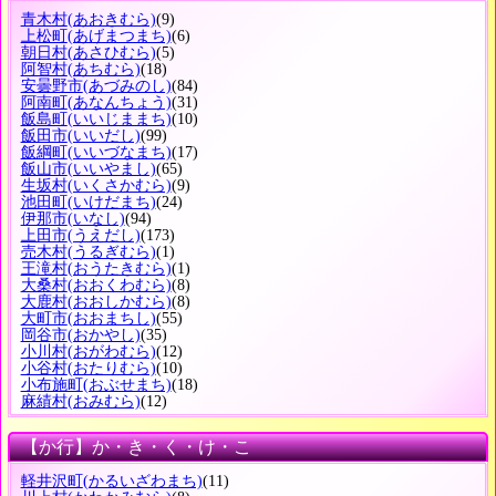
青木村
(あおきむら)
(9)
上松町
(あげまつまち)
(6)
朝日村
(あさひむら)
(5)
阿智村
(あちむら)
(18)
安曇野市
(あづみのし)
(84)
阿南町
(あなんちょう)
(31)
飯島町
(いいじままち)
(10)
飯田市
(いいだし)
(99)
飯綱町
(いいづなまち)
(17)
飯山市
(いいやまし)
(65)
生坂村
(いくさかむら)
(9)
池田町
(いけだまち)
(24)
伊那市
(いなし)
(94)
上田市
(うえだし)
(173)
売木村
(うるぎむら)
(1)
王滝村
(おうたきむら)
(1)
大桑村
(おおくわむら)
(8)
大鹿村
(おおしかむら)
(8)
大町市
(おおまちし)
(55)
岡谷市
(おかやし)
(35)
小川村
(おがわむら)
(12)
小谷村
(おたりむら)
(10)
小布施町
(おぶせまち)
(18)
麻績村
(おみむら)
(12)
【か行】か・き・く・け・こ
軽井沢町
(かるいざわまち)
(11)