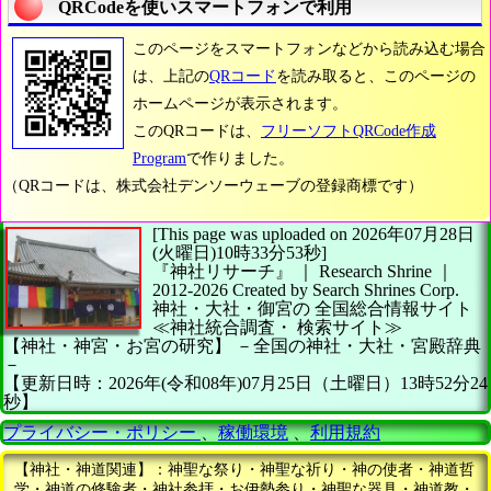
QRCodeを使いスマートフォンで利用
このページをスマートフォンなどから読み込む場合
は、上記の
QRコード
を読み取ると、このページの
ホームページが表示されます。
このQRコードは、
フリーソフトQRCode作成
Program
で作りました。
（QRコードは、株式会社デンソーウェーブの登録商標です）
[This page was uploaded on 2026年07月28日
(火曜日)10時33分53秒]
『神社リサーチ』 ｜ Research Shrine
｜
2012-2026
Created by
Search Shrines Corp.
神社・大社・御宮の
全国総合情報サイト
≪神社統合調査・
検索サイト≫
【神社・神宮・お宮の研究】
－全国の神社・大社・宮殿辞典
－
【更新日時：2026年(令和08年)07月25日（土曜日）13時52分24
秒】
プライバシー・ポリシー
、
稼働環境
、
利用規約
【神社・神道関連】：神聖な祭り・神聖な祈り・神の使者・神道哲
学・神道の修験者・神社参拝・お伊勢参り・神聖な器具・神道教・