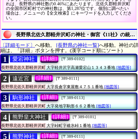
れは、長野県の神社数の0.46%にあたります。北佐久郡軽井沢町
の全国市区町村での神社数は、第1,287位です。個別に調べたい
場合は、メニューの【全文検索】にキーワードを入力してくださ
い。
長野県北佐久郡軽井沢町の神社・御宮《11社》の統計
〔詳細モード〕
へ移動。
[長野県の神社一覧]
へ移動。神社の詳
細は、「詳細」ボタンを押す。(漢字コード順にソート)
1
[詳細]
愛宕神社
[〒389-0102]
長野県北佐久郡軽井沢町
大字軽井沢字高瀬愛宕山１３４３番地
[地図等]
2
[詳細]
遠近宮
[〒389-0111]
長野県北佐久郡軽井沢町
大字長倉字東屋敷４７５１番地
[地図等]
3
[詳細]
駒形神社
[〒389-0113]
長野県北佐久郡軽井沢町
大字発地字駒形６６２番地
[地図等]
4
[詳細]
熊野皇大神社
[〒389-0101]
長野県北佐久郡軽井沢町
大字峠町字碓氷峠１番地
[地図等]
5
[詳細]
熊野神社
[〒389-0111]