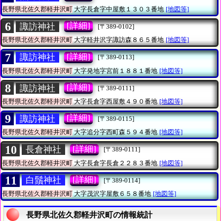
長野県北佐久郡軽井沢町
大字長倉字中屋敷１３０３番地
[地図等]
6
[詳細]
諏訪神社
[〒389-0102]
長野県北佐久郡軽井沢町
大字軽井沢字諏訪森８６５番地
[地図等]
7
[詳細]
諏訪神社
[〒389-0113]
長野県北佐久郡軽井沢町
大字発地字宮前１８８１番地
[地図等]
8
[詳細]
諏訪神社
[〒389-0111]
長野県北佐久郡軽井沢町
大字長倉字西屋敷４９０番地
[地図等]
9
[詳細]
諏訪神社
[〒389-0115]
長野県北佐久郡軽井沢町
大字追分字西町森５９４番地
[地図等]
10
[詳細]
長倉神社
[〒389-0111]
長野県北佐久郡軽井沢町
大字長倉字長倉２２８３番地
[地図等]
11
[詳細]
白鬚神社
[〒389-0114]
長野県北佐久郡軽井沢町
大字茂沢字屋敷６５８番地
[地図等]
長野県北佐久郡軽井沢町の情報統計