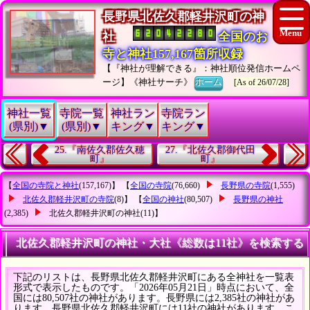
長野県北佐久郡軽井沢町の神
社
全国のお
寺と神社157,167箇所収録
【『神社が理解できる』：神社順位発信ホームペ
ージ】《神社サーチ》
ホーム
[As of 26/07/28]
神社一覧
寺院一覧
神社ラン
寺院ラン
(県別)▼
(県別)▼
キング▼
キング▼
25.『南佐久郡佐久穂
27.『北佐久郡御代田
町』
町』
【
全国の寺院と神社
(157,167)】 【
全国の寺院
(76,660)
長野県の寺院
(1,555)
北佐久郡軽井沢町の寺院
(8)】 【
全国の神社
(80,507)
長野県の神社
(2,385)
北佐久郡軽井沢町の神社
(11)】
北佐久郡軽井沢町の神社・大社《総数は11社》を検索する
下記のリストは、長野県北佐久郡軽井沢町にある全神社を一覧表
形式で表示したものです。「2026年05月21日」時点において、全
国には80,507社の神社があります。長野県には2,385社の神社があ
ります。長野県北佐久郡軽井沢町には11社の神社があります。こ