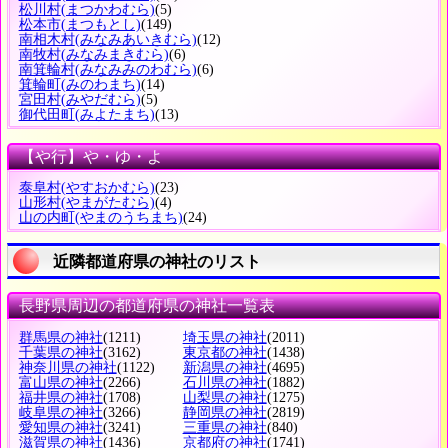
松川村
(まつかわむら)
(5)
松本市
(まつもとし)
(149)
南相木村
(みなみあいきむら)
(12)
南牧村
(みなみまきむら)
(6)
南箕輪村
(みなみみのわむら)
(6)
箕輪町
(みのわまち)
(14)
宮田村
(みやだむら)
(5)
御代田町
(みよたまち)
(13)
【や行】や・ゆ・よ
泰阜村
(やすおかむら)
(23)
山形村
(やまがたむら)
(4)
山の内町
(やまのうちまち)
(24)
近隣都道府県の神社のリスト
長野県周辺の都道府県の神社一覧表
群馬県の神社
(1211)
埼玉県の神社
(2011)
千葉県の神社
(3162)
東京都の神社
(1438)
神奈川県の神社
(1122)
新潟県の神社
(4695)
富山県の神社
(2266)
石川県の神社
(1882)
福井県の神社
(1708)
山梨県の神社
(1275)
岐阜県の神社
(3266)
静岡県の神社
(2819)
愛知県の神社
(3241)
三重県の神社
(840)
滋賀県の神社
(1436)
京都府の神社
(1741)