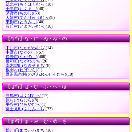
筑北村
(ちくほくむら)
(18)
千曲市
(ちくまし)
(48)
茅野市
(ちのし)
(53)
天龍村
(てんりゅうむら)
(8)
東御市
(とうみし)
(40)
豊丘村
(とよおかむら)
(10)
【な行】な・に・ぬ・ね・の
中川村
(なかがわむら)
(14)
中野市
(なかのし)
(57)
長野市
(ながのし)
(400)
長和町
(ながわまち)
(26)
南木曽町
(なぎそまち)
(8)
根羽村
(ねばむら)
(1)
野沢温泉村
(のざわおんせんむら)
(10)
【は行】は・ひ・ふ・へ・ほ
白馬村
(はくばむら)
(17)
原村
(はらむら)
(8)
平谷村
(ひらやむら)
(1)
富士見町
(ふじみまち)
(33)
【ま行】ま・み・む・め・も
松川町
(まつかわまち)
(16)