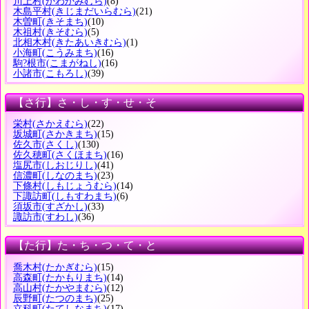
川上村
(かわかみむら)
(8)
木島平村
(きじまだいらむら)
(21)
木曽町
(きそまち)
(10)
木祖村
(きそむら)
(5)
北相木村
(きたあいきむら)
(1)
小海町
(こうみまち)
(16)
駒?根市
(こまがねし)
(16)
小諸市
(こもろし)
(39)
【さ行】さ・し・す・せ・そ
栄村
(さかえむら)
(22)
坂城町
(さかきまち)
(15)
佐久市
(さくし)
(130)
佐久穂町
(さくほまち)
(16)
塩尻市
(しおじりし)
(41)
信濃町
(しなのまち)
(23)
下條村
(しもじょうむら)
(14)
下諏訪町
(しもすわまち)
(6)
須坂市
(すざかし)
(33)
諏訪市
(すわし)
(36)
【た行】た・ち・つ・て・と
喬木村
(たかぎむら)
(15)
高森町
(たかもりまち)
(14)
高山村
(たかやまむら)
(12)
辰野町
(たつのまち)
(25)
立科町
(たてしなまち)
(17)