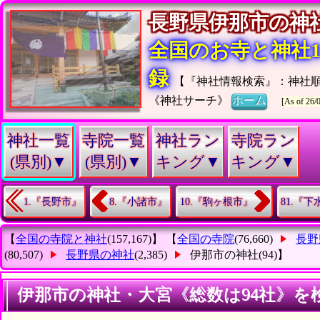
長野県伊那市の
全国のお寺と神社15
録
【『神社情報検索』：神社
《神社サーチ》
ホーム
[As of 26/
神社一覧
寺院一覧
神社ラン
寺院ラン
(県別)▼
(県別)▼
キング▼
キング▼
1.『長野市』
8.『小諸市』
10.『駒ヶ根市』
81.『
【
全国の寺院と神社
(157,167)】 【
全国の寺院
(76,660)
長野
(80,507)
長野県の神社
(2,385)
伊那市の神社
(94)】
伊那市の神社・大宮《総数は94社》を