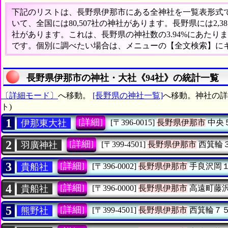
下記のリストは、長野県伊那市にある全神社を一覧表形式で表
いて、全国には80,507社の神社があります。長野県には2,
社があります。これは、長野県の神社数の3.94%にあたり
です。個別に調べたい場合は、メニューの【全文検索】に
長野県伊那市の神社・大社《94社》の統計一覧
〔詳細モード〕
へ移動。
[長野県の神社一覧]
へ移動。神社の詳
ト)
1
[詳細]
伊那東大社
[〒396-0015]
長野県伊那市
中央
2
[詳細]
羽廣神社
[〒399-4501]
長野県伊那市
西箕輪
3
[詳細]
貴船社
[〒396-0002]
長野県伊那市
手良沢岡
4
[詳細]
貴船社
[〒396-0000]
長野県伊那市
高遠町藤
5
[詳細]
熊野社
[〒399-4501]
長野県伊那市
西箕輪７