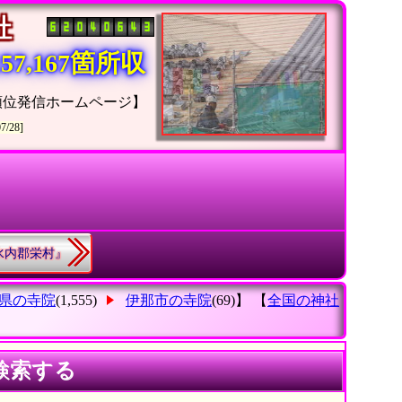
神社
7,167箇所収
順位発信ホームページ】
07/28]
下水内郡栄村』
県の寺院
(1,555)
伊那市の寺院
(69)】 【
全国の神社
検索する