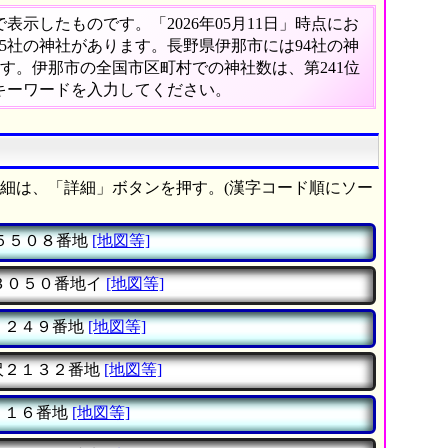
示したものです。「2026年05月11日」時点にお
385社の神社があります。長野県伊那市には94社の神
ます。伊那市の全国市区町村での神社数は、第241位
キーワードを入力してください。
細は、「詳細」ボタンを押す。(漢字コード順にソー
５５０８番地
[地図等]
３０５０番地イ
[地図等]
１２４９番地
[地図等]
沢２１３２番地
[地図等]
５１６番地
[地図等]