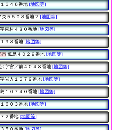
１５４６番地
[地図等]
中央５５０８番地２
[地図等]
字東村４８０番地
[地図等]
１９８番地
[地図等]
那市
狐島４０２９番地
[地図等]
沢字宮ノ前４０４８番地
[地図等]
字岩入１６７９番地
[地図等]
島１０７４０番地
[地図等]
１６０３番地
[地図等]
７２番地
[地図等]
３５０番地
[地図等]