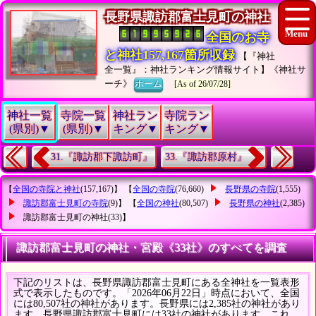
長野県諏訪郡富士見町の神社
全国のお寺
と神社157,167箇所収録
【『神社
全一覧』：神社ランキング情報サイト】《神社サ
ーチ》
ホーム
[As of 26/07/28]
神社一覧
寺院一覧
神社ラン
寺院ラン
(県別)▼
(県別)▼
キング▼
キング▼
31.『諏訪郡下諏訪町』
33.『諏訪郡原村』
【
全国の寺院と神社
(157,167)】 【
全国の寺院
(76,660)
長野県の寺院
(1,555)
諏訪郡富士見町の寺院
(9)】 【
全国の神社
(80,507)
長野県の神社
(2,385)
諏訪郡富士見町の神社
(33)】
諏訪郡富士見町の神社・宮殿《33社》のすべてを調査
下記のリストは、長野県諏訪郡富士見町にある全神社を一覧表形
式で表示したものです。「2026年06月22日」時点において、全国
には80,507社の神社があります。長野県には2,385社の神社があり
ます。長野県諏訪郡富士見町には33社の神社があります。これ