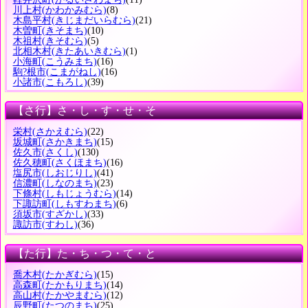
川上村
(かわかみむら)
(8)
木島平村
(きじまだいらむら)
(21)
木曽町
(きそまち)
(10)
木祖村
(きそむら)
(5)
北相木村
(きたあいきむら)
(1)
小海町
(こうみまち)
(16)
駒?根市
(こまがねし)
(16)
小諸市
(こもろし)
(39)
【さ行】さ・し・す・せ・そ
栄村
(さかえむら)
(22)
坂城町
(さかきまち)
(15)
佐久市
(さくし)
(130)
佐久穂町
(さくほまち)
(16)
塩尻市
(しおじりし)
(41)
信濃町
(しなのまち)
(23)
下條村
(しもじょうむら)
(14)
下諏訪町
(しもすわまち)
(6)
須坂市
(すざかし)
(33)
諏訪市
(すわし)
(36)
【た行】た・ち・つ・て・と
喬木村
(たかぎむら)
(15)
高森町
(たかもりまち)
(14)
高山村
(たかやまむら)
(12)
辰野町
(たつのまち)
(25)