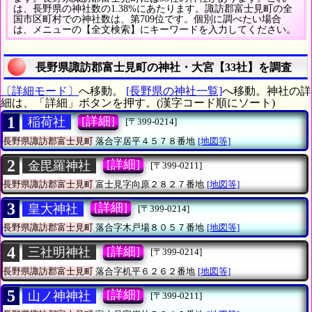
は、長野県の神社数の1.38%にあたります。諏訪郡富士見町の全
国市区町村での神社数は、第709位です。個別に調べたい場合
は、メニューの【全文検索】にキーワードを入力してください。
長野県諏訪郡富士見町の神社・大宮【33社】を調査
〔詳細モード〕
へ移動。
[長野県の神社一覧]
へ移動。神社の詳
細は、「詳細」ボタンを押す。(漢字コード順にソート)
1
[詳細]
稲荷社
[〒399-0214]
長野県諏訪郡富士見町
落合字居平４５７８番地
[地図等]
2
[詳細]
金毘羅神社
[〒399-0211]
長野県諏訪郡富士見町
富士見字向原２８２７番地
[地図等]
3
[詳細]
皇大神社
[〒399-0214]
長野県諏訪郡富士見町
落合字木戸場８０５７番地
[地図等]
4
[詳細]
三社明神社
[〒399-0214]
長野県諏訪郡富士見町
落合字机平６２６２番地
[地図等]
5
[詳細]
山ノ神神社
[〒399-0211]