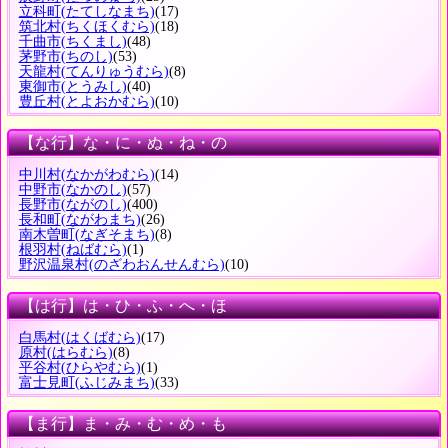
立科町
(たてしなまち)
(17)
筑北村
(ちくほくむら)
(18)
千曲市
(ちくまし)
(48)
茅野市
(ちのし)
(53)
天龍村
(てんりゅうむら)
(8)
東御市
(とうみし)
(40)
豊丘村
(とよおかむら)
(10)
【な行】な・に・ぬ・ね・の
中川村
(なかがわむら)
(14)
中野市
(なかのし)
(57)
長野市
(ながのし)
(400)
長和町
(ながわまち)
(26)
南木曽町
(なぎそまち)
(8)
根羽村
(ねばむら)
(1)
野沢温泉村
(のざわおんせんむら)
(10)
【は行】は・ひ・ふ・へ・ほ
白馬村
(はくばむら)
(17)
原村
(はらむら)
(8)
平谷村
(ひらやむら)
(1)
富士見町
(ふじみまち)
(33)
【ま行】ま・み・む・め・も