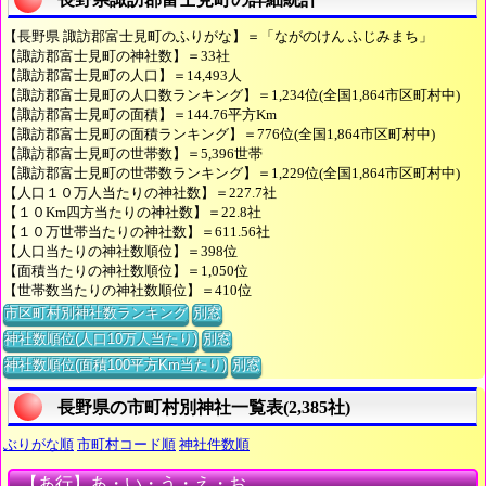
【長野県 諏訪郡富士見町のふりがな】＝「ながのけん ふじみまち」
【諏訪郡富士見町の神社数】＝33社
【諏訪郡富士見町の人口】＝14,493人
【諏訪郡富士見町の人口数ランキング】＝1,234位(全国1,864市区町村中)
【諏訪郡富士見町の面積】＝144.76平方Km
【諏訪郡富士見町の面積ランキング】＝776位(全国1,864市区町村中)
【諏訪郡富士見町の世帯数】＝5,396世帯
【諏訪郡富士見町の世帯数ランキング】＝1,229位(全国1,864市区町村中)
【人口１０万人当たりの神社数】＝227.7社
【１０Km四方当たりの神社数】＝22.8社
【１０万世帯当たりの神社数】＝611.56社
【人口当たりの神社数順位】＝398位
【面積当たりの神社数順位】＝1,050位
【世帯数当たりの神社数順位】＝410位
市区町村別神社数ランキング
別窓
神社数順位(人口10万人当たり)
別窓
神社数順位(面積100平方Km当たり)
別窓
長野県の市町村別神社一覧表(2,385社)
ぶりがな順
市町村コード順
神社件数順
【あ行】あ・い・う・え・お