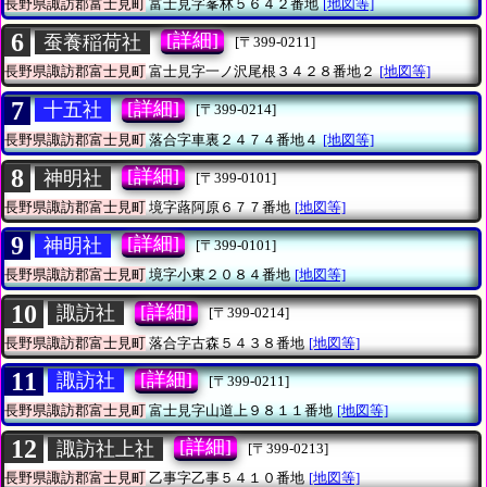
長野県諏訪郡富士見町
富士見字峯林５６４２番地
[地図等]
6
[詳細]
蚕養稲荷社
[〒399-0211]
長野県諏訪郡富士見町
富士見字一ノ沢尾根３４２８番地２
[地図等]
7
[詳細]
十五社
[〒399-0214]
長野県諏訪郡富士見町
落合字車裏２４７４番地４
[地図等]
8
[詳細]
神明社
[〒399-0101]
長野県諏訪郡富士見町
境字蕗阿原６７７番地
[地図等]
9
[詳細]
神明社
[〒399-0101]
長野県諏訪郡富士見町
境字小東２０８４番地
[地図等]
10
[詳細]
諏訪社
[〒399-0214]
長野県諏訪郡富士見町
落合字古森５４３８番地
[地図等]
11
[詳細]
諏訪社
[〒399-0211]
長野県諏訪郡富士見町
富士見字山道上９８１１番地
[地図等]
12
[詳細]
諏訪社上社
[〒399-0213]
長野県諏訪郡富士見町
乙事字乙事５４１０番地
[地図等]