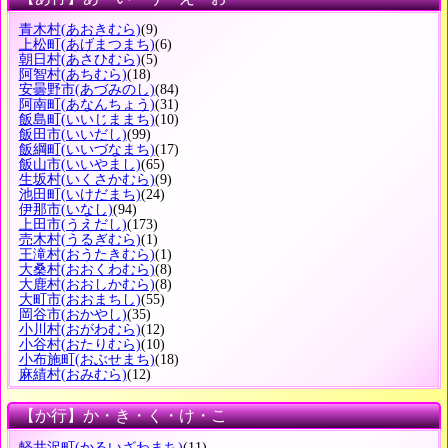
青木村
(あおきむら)
(9)
上松町
(あげまつまち)
(6)
朝日村
(あさひむら)
(5)
阿智村
(あちむら)
(18)
安曇野市
(あづみのし)
(84)
阿南町
(あなんちょう)
(31)
飯島町
(いいじままち)
(10)
飯田市
(いいだし)
(99)
飯綱町
(いいづなまち)
(17)
飯山市
(いいやまし)
(65)
生坂村
(いくさかむら)
(9)
池田町
(いけだまち)
(24)
伊那市
(いなし)
(94)
上田市
(うえだし)
(173)
売木村
(うるぎむら)
(1)
王滝村
(おうたきむら)
(1)
大桑村
(おおくわむら)
(8)
大鹿村
(おおしかむら)
(8)
大町市
(おおまちし)
(55)
岡谷市
(おかやし)
(35)
小川村
(おがわむら)
(12)
小谷村
(おたりむら)
(10)
小布施町
(おぶせまち)
(18)
麻績村
(おみむら)
(12)
【か行】か・き・く・け・こ
軽井沢町
(かるいざわまち)
(11)