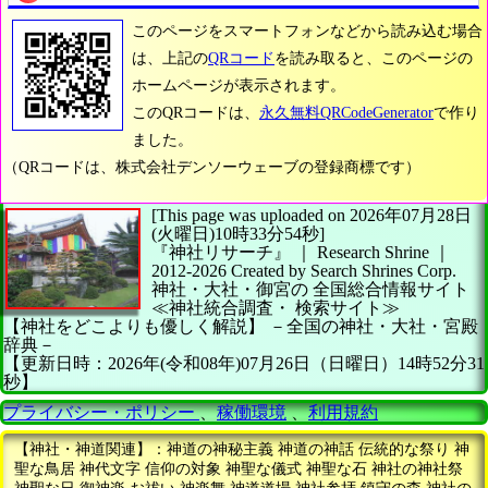
このページをスマートフォンなどから読み込む場合
は、上記の
QRコード
を読み取ると、このページの
ホームページが表示されます。
このQRコードは、
永久無料QRCodeGenerator
で作り
ました。
（QRコードは、株式会社デンソーウェーブの登録商標です）
[This page was uploaded on 2026年07月28日
(火曜日)10時33分54秒]
『神社リサーチ』 ｜ Research Shrine
｜
2012-2026
Created by
Search Shrines Corp.
神社・大社・御宮の
全国総合情報サイト
≪神社統合調査・
検索サイト≫
【神社をどこよりも優しく解説】
－全国の神社・大社・宮殿
辞典－
【更新日時：2026年(令和08年)07月26日（日曜日）14時52分31
秒】
プライバシー・ポリシー
、
稼働環境
、
利用規約
【神社・神道関連】：神道の神秘主義 神道の神話 伝統的な祭り 神
聖な鳥居 神代文字 信仰の対象 神聖な儀式 神聖な石 神社の神社祭