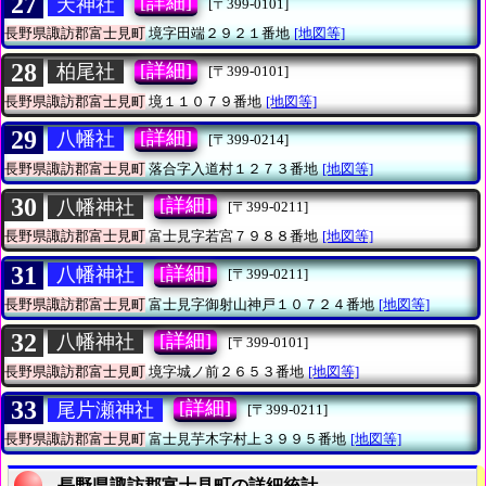
27
[詳細]
天神社
[〒399-0101]
長野県諏訪郡富士見町
境字田端２９２１番地
[地図等]
28
[詳細]
柏尾社
[〒399-0101]
長野県諏訪郡富士見町
境１１０７９番地
[地図等]
29
[詳細]
八幡社
[〒399-0214]
長野県諏訪郡富士見町
落合字入道村１２７３番地
[地図等]
30
[詳細]
八幡神社
[〒399-0211]
長野県諏訪郡富士見町
富士見字若宮７９８８番地
[地図等]
31
[詳細]
八幡神社
[〒399-0211]
長野県諏訪郡富士見町
富士見字御射山神戸１０７２４番地
[地図等]
32
[詳細]
八幡神社
[〒399-0101]
長野県諏訪郡富士見町
境字城ノ前２６５３番地
[地図等]
33
[詳細]
尾片瀬神社
[〒399-0211]
長野県諏訪郡富士見町
富士見芋木字村上３９９５番地
[地図等]
長野県諏訪郡富士見町の詳細統計