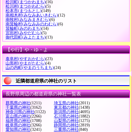
松川町
(まつかわまち)
(16)
松川村
(まつかわむら)
(5)
松本市
(まつもとし)
(149)
南相木村
(みなみあいきむら)
(12)
南牧村
(みなみまきむら)
(6)
南箕輪村
(みなみみのわむら)
(6)
箕輪町
(みのわまち)
(14)
宮田村
(みやだむら)
(5)
御代田町
(みよたまち)
(13)
【や行】や・ゆ・よ
泰阜村
(やすおかむら)
(23)
山形村
(やまがたむら)
(4)
山の内町
(やまのうちまち)
(24)
近隣都道府県の神社のリスト
長野県周辺の都道府県の神社一覧表
群馬県の神社
(1211)
埼玉県の神社
(2011)
千葉県の神社
(3162)
東京都の神社
(1438)
神奈川県の神社
(1122)
新潟県の神社
(4695)
富山県の神社
(2266)
石川県の神社
(1882)
福井県の神社
(1708)
山梨県の神社
(1275)
岐阜県の神社
(3266)
静岡県の神社
(2819)
愛知県の神社
(3241)
三重県の神社
(840)