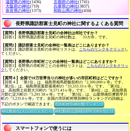
滋賀県の神社
(1436)
京都府の神社
(1741)
大阪府の神社
(719)
兵庫県の神社
(3837)
奈良県の神社
(1373)
和歌山県の神社
(434)
長野県諏訪郡富士見町の神社に関するよくある質問
【質問1】長野県諏訪郡富士見町の全神社は何社ですか？
【回答1】長野県諏訪郡富士見町の神社数は、「33カ寺」です。
【質問2】諏訪郡富士見町の全神社一覧表はどこにありますか？
【回答2】諏訪郡富士見町の全神社リストは、
こちらのリンクをクリック
し
てください。
【質問3】長野県の市町村ごとの全神社一覧表はどこにありますか？
【回答3】長野県の市町村ごとの全神社リストは、
こちらのリンクをクリッ
ク
してください。
【質問４】全国で10万世帯当りの神社が多いの市区町村はどこですか？
【回答４】「第1位」は、福島県相馬郡飯舘村の『2,300,000ヶ寺』です。
「第2位」は、福島県双葉郡葛尾村の『33,333.33ヶ寺』です。「第3位」
は、高知県土佐郡大川村の『8,571.43ヶ寺』です。「第4位」は、高知県吾
川郡仁淀川町の『5,291.58ヶ寺』です。「第5位」は、山梨県南巨摩郡早川
町の『5,235.6ヶ寺』です。全国の市区町村県別神社ランキングの詳細は、
下記のボタンで確認できます。
市区町村別神社数ランキング
神社数順位(人口10万人当たり)
神社数順位(面積100平方Km当たり)
スマートフォンで使うには