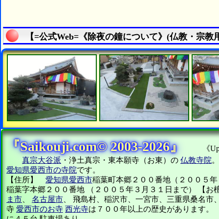
『Saikouji.com© 2003-2026』
《Updat
真宗大谷派
・浄土真宗・東本願寺（お東）の
仏教寺院
愛知県愛西市の寺院
です。
【住所】
愛知県愛西市
稲葉町本郷２００番地（２００５年
稲葉字本郷２００番地 （２００５年３月３１日まで） 【お
ま市
、
名古屋市
、 飛島村、稲沢市、一宮市、三重県桑名市
寺
愛西市のお寺
西光寺
は７００年以上の歴史があります。 
に４５台 駐車場あり