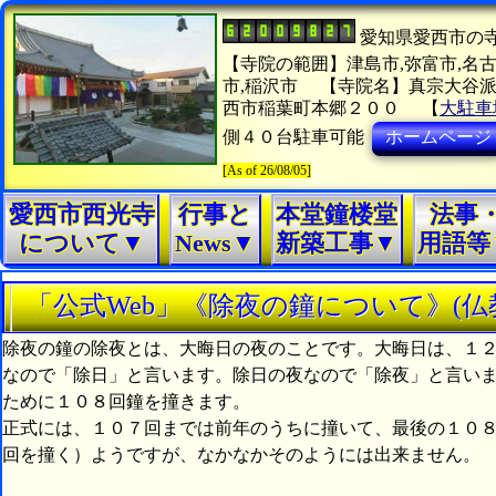
愛知県愛西市の
【寺院の範囲】津島市,弥富市,名古
市,稲沢市
【寺院名】真宗大谷派
西市稲葉町本郷２００
【
大駐車
側４０台駐車可能
ホームページ
[As of 26/08/05]
愛西市西光寺
行事と
本堂鐘楼堂
法事
について▼
News▼
新築工事▼
用語等
「公式Web」《除夜の鐘について》(仏
除夜の鐘の除夜とは、大晦日の夜のことです。大晦日は、１
なので「除日」と言います。除日の夜なので「除夜」と言いま
ために１０８回鐘を撞きます。
正式には、１０７回までは前年のうちに撞いて、最後の１０
回を撞く）ようですが、なかなかそのようには出来ません。