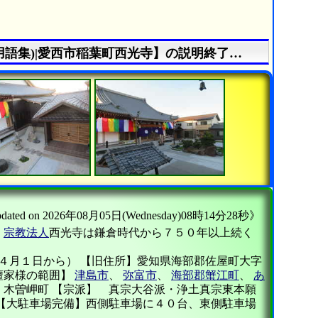
【=公式Web=《除夜の鐘について》(仏教・宗教用語集)|愛西市稲葉町西光寺】の説明終了
トップページ
ed on 2026年08月05日(Wednesday)08時14分28秒》
。
宗教法人
西光寺は鎌倉時代から７５０年以上続く
４月１日から） 【旧住所】愛知県海部郡佐屋町大字
檀家様の範囲】
津島市
、
弥富市
、
海部郡蟹江町
、
あ
、木曽岬町 【宗派】 真宗大谷派・浄土真宗東本願
【大駐車場完備】西側駐車場に４０台、東側駐車場