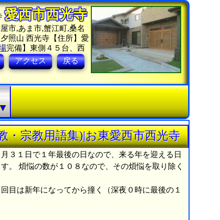
愛西市西光寺
寺
屋市,あま市,蟹江町,桑名
夕照山 西光寺【住所】愛
場
完備】東側４５台、西
アクセス
戻る
・
▼
教・宗教用語集)|お東愛西市西光寺
２月３１日で１年最後の日なので、来る年を迎える日
す。 煩悩の数が１０８なので、その煩悩を取り除く
８回目は新年になってから撞く（深夜０時に最後の１