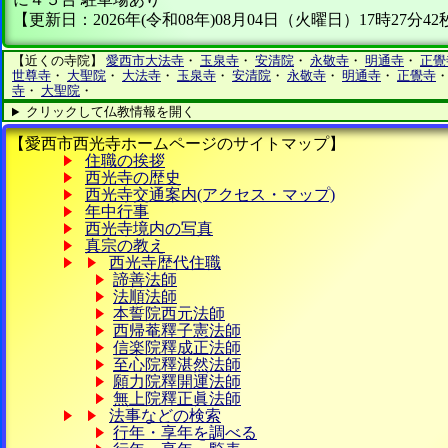
【更新日：2026年(令和08年)08月04日（火曜日）17時27分42
【近くの寺院】
愛西市大法寺
・
玉泉寺
・
安清院
・
永敬寺
・
明通寺
・
正覺
世尊寺
・
大聖院
・
大法寺
・
玉泉寺
・
安清院
・
永敬寺
・
明通寺
・
正覺寺
寺
・
大聖院
・
クリックして仏教情報を開く
【愛西市西光寺ホームページのサイトマップ】
住職の挨拶
西光寺の歴史
西光寺交通案内(アクセス・マップ)
年中行事
西光寺境内の写真
真宗の教え
西光寺歴代住職
諦善法師
法順法師
本誓院西元法師
西帰菴釋子憲法師
信楽院釋成正法師
至心院釋湛然法師
願力院釋開運法師
無上院釋正眞法師
法事などの検索
行年・享年を調べる