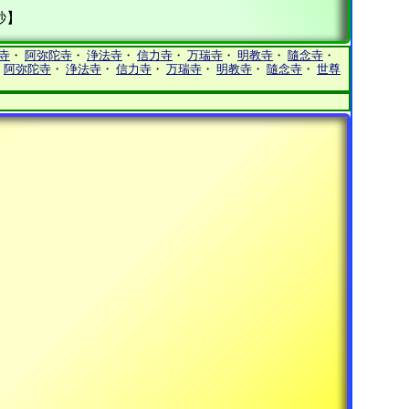
秒】
寺
・
阿弥陀寺
・
浄法寺
・
信力寺
・
万瑞寺
・
明教寺
・
隨念寺
・
・
阿弥陀寺
・
浄法寺
・
信力寺
・
万瑞寺
・
明教寺
・
隨念寺
・
世尊