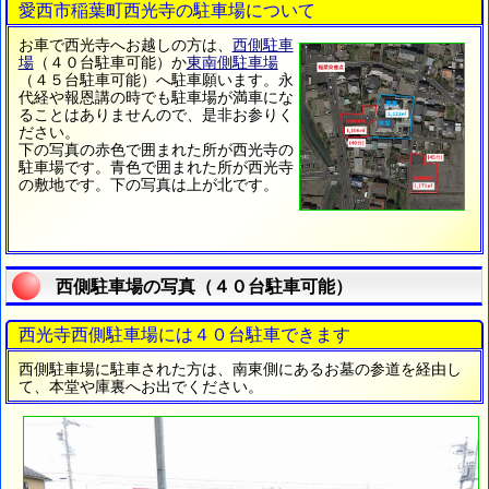
愛西市稲葉町西光寺の駐車場について
お車で西光寺へお越しの方は、
西側駐車
場
（４０台駐車可能）か
東南側駐車場
（４５台駐車可能）へ駐車願います。永
代経や報恩講の時でも駐車場が満車にな
ることはありませんので、是非お参りく
ださい。
下の写真の赤色で囲まれた所が西光寺の
駐車場です。青色で囲まれた所が西光寺
の敷地です。下の写真は上が北です。
西側駐車場の写真（４０台駐車可能）
西光寺西側駐車場には４０台駐車できます
西側駐車場に駐車された方は、南東側にあるお墓の参道を経由し
て、本堂や庫裏へお出でください。