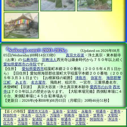
『Saikouji.com© 2003-2026』
《Updated on 2026年08月
05日(Wednesday)08時14分33秒》
真宗大谷派
・浄土真宗・東本願寺
（お東）の
仏教寺院
。
宗教法人
西光寺は鎌倉時代から７５０年以上続く
愛知県愛西市の寺院
です。
【住所】
愛知県愛西市
稲葉町本郷２００番地（２００５年４月１日か
ら） 【旧住所】愛知県海部郡佐屋町大字稲葉字本郷２００番地 （２００
５年３月３１日まで） 【お檀家様の範囲】
津島市
、
弥富市
、
海部郡蟹
江町
、
あま市
、
名古屋市
、 飛島村、稲沢市、一宮市、三重県桑名市、
木曽岬町 【宗派】 真宗大谷派・浄土真宗東本願寺
愛西市のお寺
西光
寺
は７００年以上の歴史があります。 【大駐車場完備】西側駐車場に４
０台、東側駐車場に４５台 駐車場あり
【更新日：2026年(令和08年)08月03日（月曜日）20時46分51秒】
【近くの寺院】
愛西市大法寺
・
玉泉寺
・
安清院
・
永敬寺
・
明通寺
・
正覺寺
・
阿弥陀寺
・
浄法寺
・
信力寺
・
万瑞寺
・
明教寺
・
隨念寺
・
世尊寺
・
大聖院
・
大法寺
・
玉泉寺
・
安清院
・
永敬寺
・
明通寺
・
正覺寺
・
阿弥陀寺
・
浄法寺
・
信力寺
・
万瑞寺
・
明教寺
・
隨念寺
・
世尊寺
・
大聖院
・