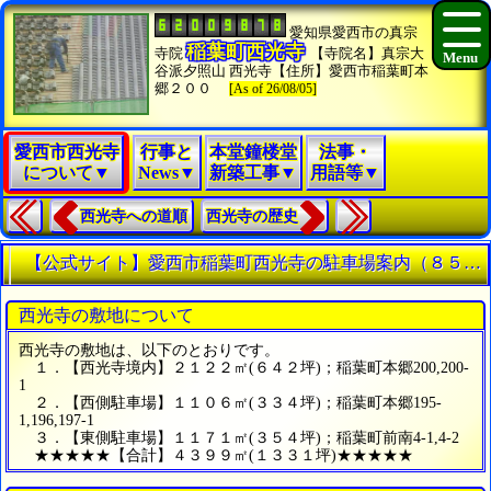
愛知県愛西市の真宗
稲葉町西光寺
寺院
【寺院名】真宗大
谷派夕照山 西光寺【住所】愛西市稲葉町本
郷２００
[As of 26/08/05]
愛西市西光寺
行事と
本堂鐘楼堂
法事・
について▼
News▼
新築工事▼
用語等▼
西光寺への道順
西光寺の歴史
【公式サイト】愛西市稲葉町西光寺の駐車場案内（８５台駐車可能）
西光寺の敷地について
西光寺の敷地は、以下のとおりです。
１．【西光寺境内】２１２２㎡(６４２坪)；稲葉町本郷200,200-
1
２．【西側駐車場】１１０６㎡(３３４坪)；稲葉町本郷195-
1,196,197-1
３．【東側駐車場】１１７１㎡(３５４坪)；稲葉町前南4-1,4-2
★★★★★【合計】４３９９㎡(１３３１坪)★★★★★