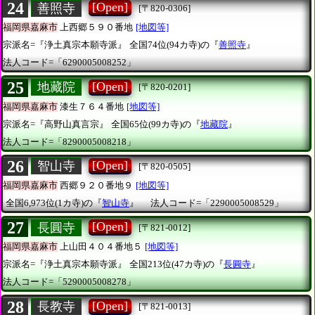
24
[Open]
善照寺
[〒820-0306]
福岡県嘉麻市
上西郷５９０番地
[地図等]
宗派名=『浄土真宗本願寺派』
全国74位(94カ寺)の『
善照寺
』
法人コード=「6290005008252」
25
[Open]
地藏院
[〒820-0201]
福岡県嘉麻市
漆生７６４番地
[地図等]
宗派名=『高野山真言宗』
全国65位(99カ寺)の『
地藏院
』
法人コード=「8290005008218」
26
[Open]
智山寺
[〒820-0505]
福岡県嘉麻市
西郷９２０番地９
[地図等]
全国6,973位(1カ寺)の『
智山寺
』
法人コード=「2290005008529」
27
[Open]
長圓寺
[〒821-0012]
福岡県嘉麻市
上山田４０４番地５
[地図等]
宗派名=『浄土真宗本願寺派』
全国213位(47カ寺)の『
長圓寺
』
法人コード=「5290005008278」
28
[Open]
長教寺
[〒821-0013]