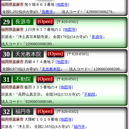
福岡県嘉麻市
熊ケ畑８６３番地
[地図等]
全国1,292位(9カ寺)の『
長教寺
』
法人コード=「4290005008279」
29
[Open]
長源寺
[〒820-0502]
福岡県嘉麻市
上臼井８１７番地の１
[地図等]
宗派名=『浄土真宗本願寺派』
全国176位(54カ寺)の『
長源寺
』
法人コード=「2290005008280」
30
[Open]
天光教本院
[〒820-0505]
福岡県嘉麻市
西郷４７４番地２
[地図等]
全国6,973位(1カ寺)の『
天光教本院
』
法人コード=「1290005008298」
31
[Open]
不動院
[〒820-0501]
福岡県嘉麻市
飯田３３５番地の４
[地図等]
宗派名=『高野山真言宗』
全国34位(133カ寺)の『
不動院
』
法人コード=「9290005008349」
32
[Open]
福円寺
[〒820-0302]
福岡県嘉麻市
大隈町１０１９番地
[地図等]
宗派名=『浄土宗』
全国2,585位(4カ寺)の『
福円寺
』