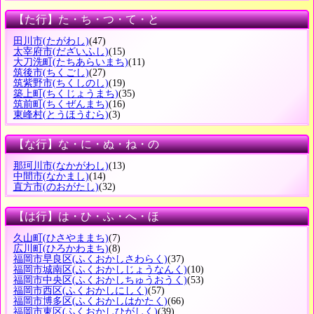
【た行】た・ち・つ・て・と
田川市
(たがわし)
(47)
太宰府市
(だざいふし)
(15)
大刀洗町
(たちあらいまち)
(11)
筑後市
(ちくごし)
(27)
筑紫野市
(ちくしのし)
(19)
築上町
(ちくじょうまち)
(35)
筑前町
(ちくぜんまち)
(16)
東峰村
(とうほうむら)
(3)
【な行】な・に・ぬ・ね・の
那珂川市
(なかがわし)
(13)
中間市
(なかまし)
(14)
直方市
(のおがたし)
(32)
【は行】は・ひ・ふ・へ・ほ
久山町
(ひさやままち)
(7)
広川町
(ひろかわまち)
(8)
福岡市早良区
(ふくおかしさわらく)
(37)
福岡市城南区
(ふくおかしじょうなんく)
(10)
福岡市中央区
(ふくおかしちゅうおうく)
(53)
福岡市西区
(ふくおかしにしく)
(57)
福岡市博多区
(ふくおかしはかたく)
(66)
福岡市東区
(ふくおかしひがしく)
(39)