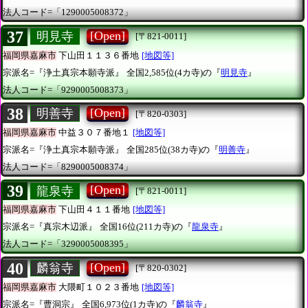
法人コード=「1290005008372」
37
[Open]
明見寺
[〒821-0011]
福岡県嘉麻市
下山田１１３６番地
[地図等]
宗派名=『浄土真宗本願寺派』
全国2,585位(4カ寺)の『
明見寺
』
法人コード=「9290005008373」
38
[Open]
明善寺
[〒820-0303]
福岡県嘉麻市
中益３０７番地１
[地図等]
宗派名=『浄土真宗本願寺派』
全国285位(38カ寺)の『
明善寺
』
法人コード=「8290005008374」
39
[Open]
龍泉寺
[〒821-0011]
福岡県嘉麻市
下山田４１１番地
[地図等]
宗派名=『真宗木辺派』
全国16位(211カ寺)の『
龍泉寺
』
法人コード=「3290005008395」
40
[Open]
麟翁寺
[〒820-0302]
福岡県嘉麻市
大隈町１０２３番地
[地図等]
宗派名=『曹洞宗』
全国6,973位(1カ寺)の『
麟翁寺
』