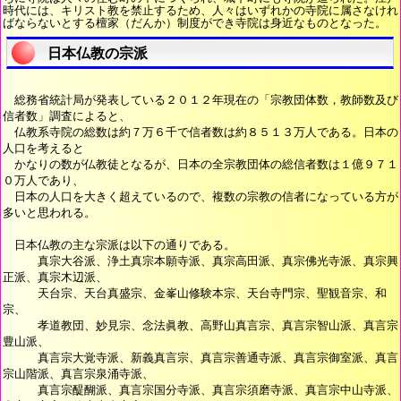
時代には、キリスト教を禁止するため、人々はいずれかの寺院に属さなけれ
ばならないとする檀家（だんか）制度ができ寺院は身近なものとなった。
日本仏教の宗派
総務省統計局が発表している２０１２年現在の「宗教団体数，教師数及び
信者数」調査によると、
仏教系寺院の総数は約７万６千で信者数は約８５１３万人である。日本の
人口を考えると
かなりの数が仏教徒となるが、日本の全宗教団体の総信者数は１億９７１
０万人であり、
日本の人口を大きく超えているので、複数の宗教の信者になっている方が
多いと思われる。
日本仏教の主な宗派は以下の通りである。
真宗大谷派、浄土真宗本願寺派、真宗高田派、真宗佛光寺派、真宗興
正派、真宗木辺派、
天台宗、天台真盛宗、金峯山修験本宗、天台寺門宗、聖観音宗、和
宗、
孝道教団、妙見宗、念法眞教、高野山真言宗、真言宗智山派、真言宗
豊山派、
真言宗大覚寺派、新義真言宗、真言宗善通寺派、真言宗御室派、真言
宗山階派、真言宗泉涌寺派、
真言宗醍醐派、真言宗国分寺派、真言宗須磨寺派、真言宗中山寺派、