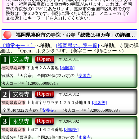
ます。福岡県嘉麻市には40カ寺の寺院があります。これは、福岡
県の寺院数の1.76%にあたります。嘉麻市の全国市区町村での寺
院数は、第612位です。個別に調べたい場合は、メニューの【全
文検索】にキーワードを入力してください。
福岡県嘉麻市の寺院・お寺「総数は40カ寺」の詳細リ
〔通常モード〕
へ移動。
[福岡県の寺院一覧]
へ移動。寺院の詳
細は、「Open」ボタンを押す。(漢字コード順にソート)
1
[Open]
安国寺
[〒821-0011]
福岡県嘉麻市
下山田２８８番地
[地図等]
宗派名=『天台宗』
全国526位(22カ寺)の『
安国寺
』
法人コード=「1290005008091」
2
[Open]
安養寺
[〒821-0012]
福岡県嘉麻市
上山田字サワラテ１２５０番地６９
[地図等]
全国6位(322カ寺)の『
安養寺
』
法人コード=「3290005008098」
3
[Open]
永泉寺
[〒820-0502]
福岡県嘉麻市
上臼井１６２６番地
[地図等]
宗派名=『曹洞宗』
全国263位(40カ寺)の『
永泉寺
』