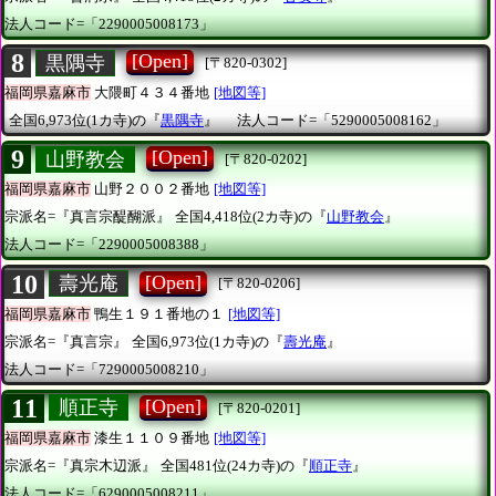
法人コード=「2290005008173」
8
[Open]
黒隅寺
[〒820-0302]
福岡県嘉麻市
大隈町４３４番地
[地図等]
全国6,973位(1カ寺)の『
黒隅寺
』
法人コード=「5290005008162」
9
[Open]
山野教会
[〒820-0202]
福岡県嘉麻市
山野２００２番地
[地図等]
宗派名=『真言宗醍醐派』
全国4,418位(2カ寺)の『
山野教会
』
法人コード=「2290005008388」
10
[Open]
壽光庵
[〒820-0206]
福岡県嘉麻市
鴨生１９１番地の１
[地図等]
宗派名=『真言宗』
全国6,973位(1カ寺)の『
壽光庵
』
法人コード=「7290005008210」
11
[Open]
順正寺
[〒820-0201]
福岡県嘉麻市
漆生１１０９番地
[地図等]
宗派名=『真宗木辺派』
全国481位(24カ寺)の『
順正寺
』
法人コード=「6290005008211」