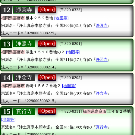
12
[Open]
淨圓寺
[〒820-0323]
福岡県嘉麻市
椎木２５２番地
[地図等]
宗派名=『浄土真宗本願寺派』
全国360位(31カ寺)の『
淨圓寺
』
法人コード=「9290005008225」
13
[Open]
浄照寺
[〒820-0201]
福岡県嘉麻市
漆生１５１０番地の２
[地図等]
宗派名=『浄土真宗本願寺派』
全国711位(17カ寺)の『
浄照寺
』
法人コード=「3290005008214」
14
[Open]
浄念寺
[〒820-0205]
福岡県嘉麻市
岩崎１５６２番地２
[地図等]
宗派名=『浄土真宗本願寺派』
全国124位(70カ寺)の『
浄念寺
』
法人コード=「2290005008215」
15
[Open]
真行寺
[〒820-0311]
福岡県嘉麻市
上４８２番地
[地図等]
宗派名=『浄土真宗本願寺派』
全国285位(38カ寺)の『
真行寺
』
法人コード=「7290005008219」