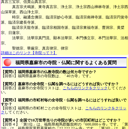
真言三宝宗、信貴山真言宗、
真言宗犬鳴派、東寺真言宗、浄土宗、浄土宗西山禅林寺派、浄土宗西
山深草派、西山浄土宗、
時宗、融通念佛宗、臨済宗妙心寺派、臨済宗南禅寺派、臨済宗円覚寺
派、臨済宗建長寺派、
臨済宗天龍寺派、臨済宗相国寺派、臨済宗東福寺派、曹洞宗、黄檗
宗、日蓮宗、
法華宗、法華宗真門流、顯本法華宗、本門佛立宗、本門法華宗、法相
宗、
聖徳宗、華厳宗、真言律宗、律宗
詳細はこのリンク【寺院って？】
福岡県嘉麻市の寺院・仏閣に関するよくある質問
【質問1】福岡県嘉麻市の仏教寺院の数は何カ寺ですか？
【回答1】福岡県嘉麻市の寺院数は、「40カ寺」です。
【質問2】嘉麻市の全寺院・仏閣を調べるにはどうすれば良いですか？
【回答2】嘉麻市の全寺院リストは、
こちらのリンクをクリック
してくださ
い。
【質問3】福岡県の市町村毎の全寺院・仏閣を調べるにはどうすれば良いで
すか？
【回答3】福岡県の市町村ごとの全寺院リストは、
こちらのリンクをクリッ
ク
してください。
【質問４】全国で10万世帯当りの寺院が多いの市区町村はどこですか？
【回答４】「第1位」は、福島県相馬郡飯舘村の『600,000ヶ寺』です。「第
2位」は、福島県双葉郡葛尾村の『22,222.22ヶ寺』です。「第3位」は、和