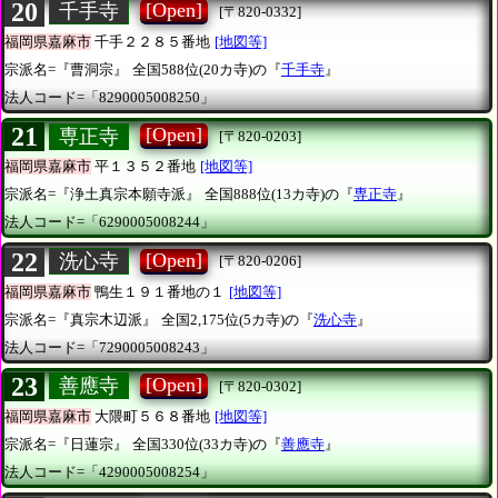
20
[Open]
千手寺
[〒820-0332]
福岡県嘉麻市
千手２２８５番地
[地図等]
宗派名=『曹洞宗』
全国588位(20カ寺)の『
千手寺
』
法人コード=「8290005008250」
21
[Open]
専正寺
[〒820-0203]
福岡県嘉麻市
平１３５２番地
[地図等]
宗派名=『浄土真宗本願寺派』
全国888位(13カ寺)の『
専正寺
』
法人コード=「6290005008244」
22
[Open]
洗心寺
[〒820-0206]
福岡県嘉麻市
鴨生１９１番地の１
[地図等]
宗派名=『真宗木辺派』
全国2,175位(5カ寺)の『
洗心寺
』
法人コード=「7290005008243」
23
[Open]
善應寺
[〒820-0302]
福岡県嘉麻市
大隈町５６８番地
[地図等]
宗派名=『日蓮宗』
全国330位(33カ寺)の『
善應寺
』
法人コード=「4290005008254」