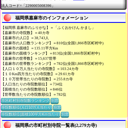
法人コード=「2290005008396」
福岡県嘉麻市のインフォメーション
【福岡県 嘉麻市のふりがな】＝「ふくおかけん かまし」
【嘉麻市の寺院数】＝40カ寺
【嘉麻市の人口】＝38,743人
【嘉麻市の人口数ランキング】＝810位(全国1,866市区町村中)
【嘉麻市の面積】＝135.11平方Km
【嘉麻市の面積ランキング】＝813位(全国1,866市区町村中)
【嘉麻市の世帯数】＝15,637世帯
【嘉麻市の世帯数ランキング】＝782位(全国1,866市区町村中)
【人口１０万人当たりの寺院数】＝103.24カ寺
【１０Km四方当たりの寺院数】＝29.61カ寺
【１０万世帯当たりの寺院数】＝255.8カ寺
【人口当たりの寺院数順位】＝734位
【面積当たりの寺院数順位】＝846位
【世帯数当たりの寺院数順位】＝782位
市区町村別寺院数ランキング
別窓
寺院数順位(人口10万人当たり)
別窓
寺院数順位(面積100平方Km当たり)
別窓
福岡県の市町村別寺院一覧表(2,279カ寺)