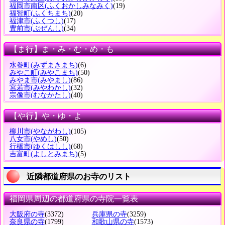
福岡市南区
(ふくおかしみなみく)
(19)
福智町
(ふくちまち)
(20)
福津市
(ふくつし)
(17)
豊前市
(ぶぜんし)
(34)
【ま行】ま・み・む・め・も
水巻町
(みずまきまち)
(6)
みやこ町
(みやこまち)
(50)
みやま市
(みやまし)
(86)
宮若市
(みやわかし)
(32)
宗像市
(むなかたし)
(40)
【や行】や・ゆ・よ
柳川市
(やながわし)
(105)
八女市
(やめし)
(50)
行橋市
(ゆくはしし)
(68)
吉富町
(よしとみまち)
(5)
近隣都道府県のお寺のリスト
福岡県周辺の都道府県の寺院一覧表
大阪府の寺
(3372)
兵庫県の寺
(3259)
奈良県の寺
(1799)
和歌山県の寺
(1573)