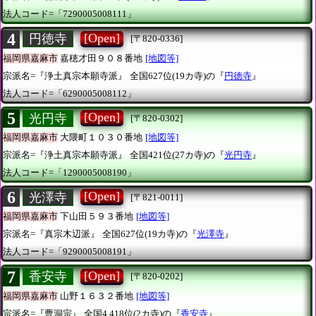
法人コード=「7290005008111」
4
[Open]
円徳寺
[〒820-0336]
福岡県嘉麻市
嘉穂才田９０８番地
[地図等]
宗派名=『浄土真宗本願寺派』
全国627位(19カ寺)の『
円徳寺
』
法人コード=「6290005008112」
5
[Open]
光円寺
[〒820-0302]
福岡県嘉麻市
大隈町１０３０番地
[地図等]
宗派名=『浄土真宗本願寺派』
全国421位(27カ寺)の『
光円寺
』
法人コード=「1290005008190」
6
[Open]
光澤寺
[〒821-0011]
福岡県嘉麻市
下山田５９３番地
[地図等]
宗派名=『真宗木辺派』
全国627位(19カ寺)の『
光澤寺
』
法人コード=「9290005008191」
7
[Open]
香安寺
[〒820-0202]
福岡県嘉麻市
山野１６３２番地
[地図等]
宗派名=『曹洞宗』
全国4,418位(2カ寺)の『
香安寺
』