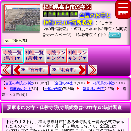
福岡県嘉麻市の寺院
全国のお寺と
神社157,167箇所収録
【『日本国
内の寺院調査』：名前別日本国中の寺院・仏閣統
計ホームページ】《仏教寺院メイト》
ホーム
[As of 26/07/28]
寺院一覧
神社一覧
寺院ラン
神社ラン
(県別)▼
(県別)▼
キング▼
キング▼
36.『宮若市』
38.『朝倉市』
【
全国の寺院と神社
(157,167)】 【
全国の神社
(80,507)
福岡県の神社
(3,391)
嘉麻市の神社
(51)】 【
全国の寺院
(76,660)
福岡県の寺院
(2,279)
嘉
麻市の寺院
(40)】
嘉麻市のお寺・仏教寺院(寺院総数は40カ寺)の統計調査
下記のリストは、福岡県嘉麻市にある全寺院を一覧表形式で表示
したものです。「2026年07月16日」時点において、全国には
76,660カ寺の寺院があります。福岡県には2,279カ寺の寺院があり