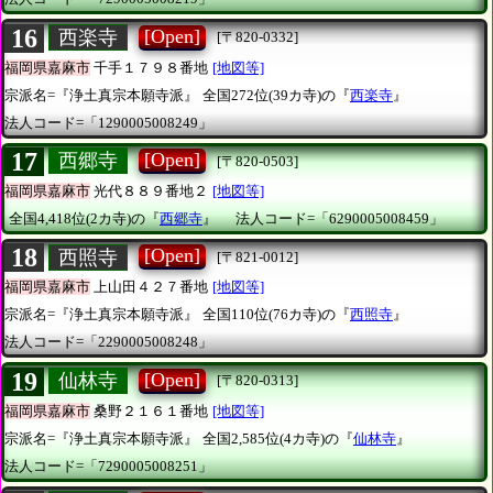
16
[Open]
西楽寺
[〒820-0332]
福岡県嘉麻市
千手１７９８番地
[地図等]
宗派名=『浄土真宗本願寺派』
全国272位(39カ寺)の『
西楽寺
』
法人コード=「1290005008249」
17
[Open]
西郷寺
[〒820-0503]
福岡県嘉麻市
光代８８９番地２
[地図等]
全国4,418位(2カ寺)の『
西郷寺
』
法人コード=「6290005008459」
18
[Open]
西照寺
[〒821-0012]
福岡県嘉麻市
上山田４２７番地
[地図等]
宗派名=『浄土真宗本願寺派』
全国110位(76カ寺)の『
西照寺
』
法人コード=「2290005008248」
19
[Open]
仙林寺
[〒820-0313]
福岡県嘉麻市
桑野２１６１番地
[地図等]
宗派名=『浄土真宗本願寺派』
全国2,585位(4カ寺)の『
仙林寺
』
法人コード=「7290005008251」