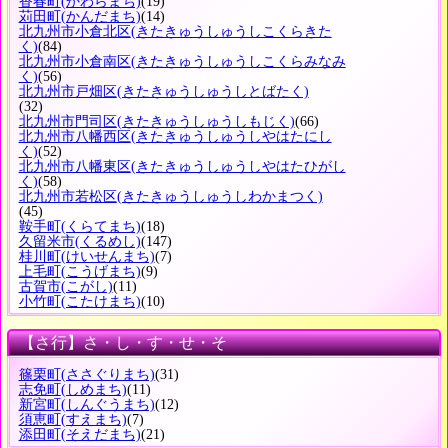
香春町
(かわらまち)
(19)
苅田町
(かんだまち)
(14)
北九州市小倉北区
(きたきゅうしゅうしこくらきた
く)
(84)
北九州市小倉南区
(きたきゅうしゅうしこくらみなみ
く)
(56)
北九州市戸畑区
(きたきゅうしゅうしとばたく)
(32)
北九州市門司区
(きたきゅうしゅうしもじく)
(66)
北九州市八幡西区
(きたきゅうしゅうしやはたにし
く)
(52)
北九州市八幡東区
(きたきゅうしゅうしやはたひがし
く)
(58)
北九州市若松区
(きたきゅうしゅうしわかまつく)
(45)
鞍手町
(くらてまち)
(18)
久留米市
(くるめし)
(147)
桂川町
(けいせんまち)
(7)
上毛町
(こうげまち)
(9)
古賀市
(こがし)
(11)
小竹町
(こたけまち)
(10)
【さ行】さ・し・す・せ・そ
篠栗町
(ささぐりまち)
(31)
志免町
(しめまち)
(11)
新宮町
(しんぐうまち)
(12)
須恵町
(すえまち)
(7)
添田町
(そえだまち)
(21)