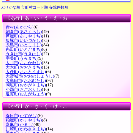
ぶりがな順
市町村コード順
寺院件数順
【あ行】あ・い・う・え・お
赤村
(あかむら)
(6)
朝倉市
(あさくらし)
(49)
芦屋町
(あしやまち)
(11)
飯塚市
(いいづかし)
(73)
糸島市
(いとしまし)
(84)
糸田町
(いとだまち)
(6)
うきは市
(うきはし)
(22)
宇美町
(うみまち)
(9)
大川市
(おおかわし)
(35)
大木町
(おおきまち)
(13)
大任町
(おおとうまち)
(6)
大野城市
(おおのじょうし)
(7)
大牟田市
(おおむたし)
(97)
岡垣町
(おかがきまち)
(17)
小郡市
(おごおりし)
(16)
遠賀町
(おんがちょう)
(9)
【か行】か・き・く・け・こ
春日市
(かすがし)
(6)
粕屋町
(かすやまち)
(8)
嘉麻市
(かまし)
(40)
川崎町
(かわさきまち)
(14)