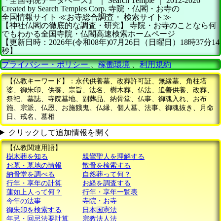
『全国寺院データベース』 ｜ Search Temple
｜
2012-2026
Created by
Search Temples Corp.
寺院・仏閣・お寺の
全国情報サイト
≪お寺総合調査・
検索サイト≫
【神社仏閣の徹底的な調査・研究】
寺院・お寺のことなら何
でもわかる全国寺院・仏閣高速検索ホームページ
【更新日時：2026年(令和08年)07月26日（日曜日）18時37分14
秒】
プライバシー・ポリシー
、
稼働環境
、
利用規約
【仏教キーワード】：永代供養墓、改葬許可証、無縁墓、角柱塔
婆、御朱印、供養、宗旨、法名、樹木葬、仏法、追善供養、改葬、
祭祀、墓誌、寺院墓地、副葬品、納骨堂、仏事、御魂入れ、お布
施、宗派、仏恩、お施餓鬼、仏縁、個人墓、法事、御魂抜き、月命
日、戒名、墓相
クリックして追加情報を開く
【仏教関連用語】
樹木葬を知る
親鸞聖人を理解する
お墓・墓地の情報
散骨を検索する
納骨堂を調べる
自然葬って何？
行年・享年の計算
お経を調査する
蓮如上人って何？
行年・享年一覧表
今年の法事
寺院・お寺
御朱印を検索する
日本国憲法
年忌・回忌法要計算
宗教法人法