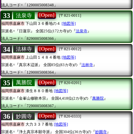
法人コード=「1290005008348」
33
[Open]
法泉寺
[〒821-0011]
福岡県嘉麻市
下山田３６番地の４
[地図等]
宗派名=『日蓮宗』
全国25位(172カ寺)の『
法泉寺
』
法人コード=「8290005008366」
34
[Open]
法林寺
[〒821-0012]
福岡県嘉麻市
上山田１４８４番地
[地図等]
宗派名=『真宗木辺派』
全国85位(83カ寺)の『
法林寺
』
法人コード=「1290005008364」
35
[Open]
萬勝院
[〒820-0201]
福岡県嘉麻市
漆生８８０番地
[地図等]
宗派名=『金峯山修験本宗』
全国4,418位(2カ寺)の『
萬勝院
』
法人コード=「7290005008367」
36
[Open]
妙圓寺
[〒820-0333]
福岡県嘉麻市
大力３３７番地
[地図等]
宗派名=『浄土真宗本願寺派』
全国304位(36カ寺)の『
妙圓寺
』