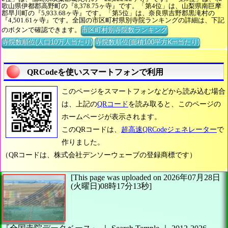
歌山県伊都郡高野町の『8,378.75ヶ寺』です。「第4位」は、山梨県南巨摩
郡早川町の『5,933.68ヶ寺』です。「第5位」は、奈良県吉野郡黒滝村の
『4,501.61ヶ寺』です。全国の市区町村県別寺院ランキングの詳細は、下記
のボタンで確認できます。
市区町村別寺院数ランキング
寺院数順位(人口10万人当たり)
寺院数順位(面積100平方Km当たり)
QRCodeを使いスマートフォンで利用
このページをスマートフォンなどから読み込む場合
は、上記の
QRコード
を読み取ると、このページの
ホームページが表示されます。
このQRコードは、
超高速QRCodeジェネレーター
で
作りました。
（QRコードは、株式会社デンソーウェーブの登録商標です）
[This page was uploaded on 2026年07月28日
(火曜日)08時17分13秒]