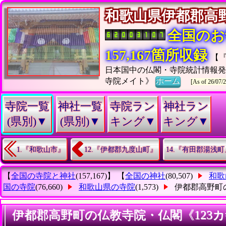
和歌山県伊都郡
全国のお
157,167箇所収録
【
日本国中の仏閣・寺院統計情報
寺院メイト》
ホーム
[As of 26/07/2
寺院一覧
神社一覧
寺院ラン
神社ラン
(県別)▼
(県別)▼
キング▼
キング▼
1.『和歌山市』
12.『伊都郡九度山町』
14.『有田郡湯浅町
【
全国の寺院と神社
(157,167)】 【
全国の神社
(80,507)
和歌
国の寺院
(76,660)
和歌山県の寺院
(1,573)
伊都郡高野町
伊都郡高野町の仏教寺院・仏閣《123