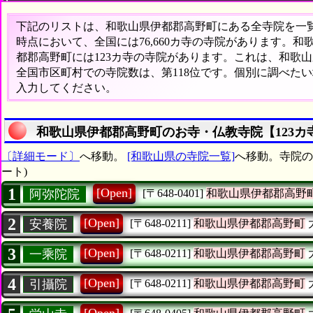
下記のリストは、和歌山県伊都郡高野町にある全寺院を一覧表
時点において、全国には76,660カ寺の寺院があります。和
都郡高野町には123カ寺の寺院があります。これは、和歌山
全国市区町村での寺院数は、第118位です。個別に調べた
入力してください。
和歌山県伊都郡高野町のお寺・仏教寺院【123カ
〔詳細モード〕
へ移動。
[和歌山県の寺院一覧]
へ移動。寺院の
ート)
1
[Open]
阿弥陀院
[〒648-0401]
和歌山県伊都郡高野
2
[Open]
安養院
[〒648-0211]
和歌山県伊都郡高野町
3
[Open]
一乘院
[〒648-0211]
和歌山県伊都郡高野町
4
[Open]
引攝院
[〒648-0211]
和歌山県伊都郡高野町