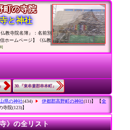
高野町の寺院
寺と神社
『仏教寺院名簿』：名前別
発信ホームページ】《仏教
8]
』
30.『東牟婁郡串本町』
山県の神社
(434)
伊都郡高野町の神社
(11)】 【
全
の寺院
(123)】
カ寺》の全リスト