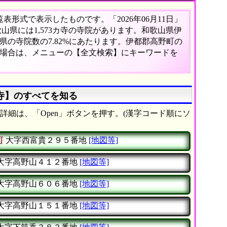
形式で表示したものです。「2026年06月11日」
歌山県には1,573カ寺の寺院があります。和歌山県伊
県の寺院数の7.82%にあたります。伊都郡高野町の
い場合は、メニューの【全文検索】にキーワードを
寺】のすべてを知る
詳細は、「Open」ボタンを押す。(漢字コード順にソ
町
大字西富貴２９５番地
[地図等]
大字高野山４１２番地
[地図等]
大字高野山６０６番地
[地図等]
大字高野山１５１番地
[地図等]