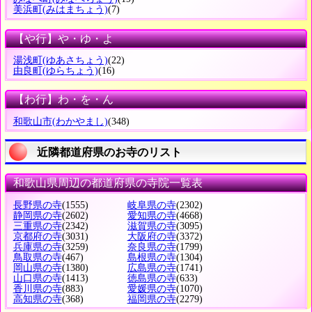
美浜町
(みはまちょう)
(7)
【や行】や・ゆ・よ
湯浅町
(ゆあさちょう)
(22)
由良町
(ゆらちょう)
(16)
【わ行】わ・を・ん
和歌山市
(わかやまし)
(348)
近隣都道府県のお寺のリスト
和歌山県周辺の都道府県の寺院一覧表
長野県の寺
(1555)
岐阜県の寺
(2302)
静岡県の寺
(2602)
愛知県の寺
(4668)
三重県の寺
(2342)
滋賀県の寺
(3095)
京都府の寺
(3031)
大阪府の寺
(3372)
兵庫県の寺
(3259)
奈良県の寺
(1799)
鳥取県の寺
(467)
島根県の寺
(1304)
岡山県の寺
(1380)
広島県の寺
(1741)
山口県の寺
(1413)
徳島県の寺
(633)
香川県の寺
(883)
愛媛県の寺
(1070)
高知県の寺
(368)
福岡県の寺
(2279)