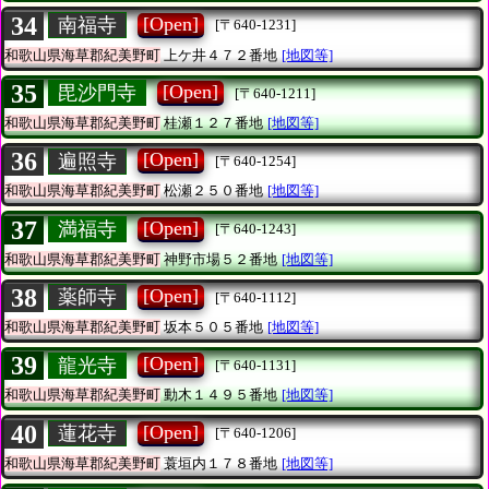
34
[Open]
南福寺
[〒640-1231]
和歌山県海草郡紀美野町
上ケ井４７２番地
[地図等]
35
[Open]
毘沙門寺
[〒640-1211]
和歌山県海草郡紀美野町
桂瀬１２７番地
[地図等]
36
[Open]
遍照寺
[〒640-1254]
和歌山県海草郡紀美野町
松瀬２５０番地
[地図等]
37
[Open]
満福寺
[〒640-1243]
和歌山県海草郡紀美野町
神野市場５２番地
[地図等]
38
[Open]
薬師寺
[〒640-1112]
和歌山県海草郡紀美野町
坂本５０５番地
[地図等]
39
[Open]
龍光寺
[〒640-1131]
和歌山県海草郡紀美野町
動木１４９５番地
[地図等]
40
[Open]
蓮花寺
[〒640-1206]
和歌山県海草郡紀美野町
蓑垣内１７８番地
[地図等]