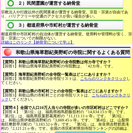
２）民間霊園が運営する納骨堂
宗教法人や行政以外の民間業者が運営する納骨堂。宗旨・宗派が自由であ
り、バリアフリーや交通のアクセスが良い場合が多い。
３）都道府県や市町村が運営する納骨堂
都道府県や市区町村の自治体が運営する納骨堂。使用料や管理料が安く、宗
旨・宗派についての制限がない。
詳細はこのリンク【納骨堂について学ぶ】
和歌山県海草郡紀美野町の寺院に関するよくある質問
【質問1】和歌山県海草郡紀美野町の全寺院数は何カ寺ですか？
【回答1】和歌山県海草郡紀美野町の寺院数は、「42カ寺」です。
【質問2】海草郡紀美野町の全寺院一覧表はどこにありますか？
【回答2】海草郡紀美野町の全寺院リストは、
こちらのリンクをクリック
し
てください。
【質問3】和歌山県の市町村ごとの全寺院一覧表はどこにありますか？
【回答3】和歌山県の市町村ごとの全寺院リストは、
こちらのリンクをクリ
ック
してください。
【質問４】全国で人口10万人当りの寺院が多いの市区町村はどこですか？
【回答４】「第1位」は、福島県相馬郡飯舘村の『14,634.15ヶ寺』です。
「第2位」は、福島県双葉郡葛尾村の『11,111.11ヶ寺』です。「第3位」
は、和歌山県伊都郡高野町の『3,669.45ヶ寺』です。「第4位」は、山梨県
南巨摩郡早川町の『3,183.52ヶ寺』です。「第5位」は、奈良県吉野郡黒滝
村の『2,121.21ヶ寺』です。全国の市区町村県別寺院ランキングの詳細は、