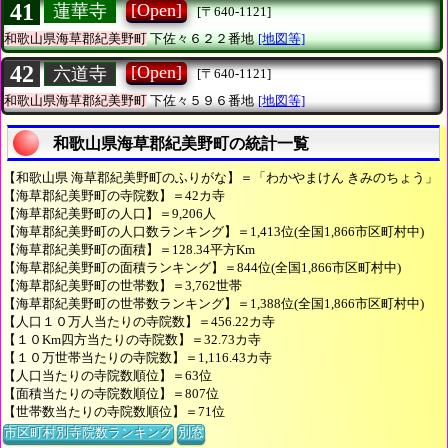
41
[Open]
蓮華寺
[〒640-1121]
和歌山県海草郡紀美野町
下佐々６２２番地
[地図等]
42
[Open]
六道寺
[〒640-1121]
和歌山県海草郡紀美野町
下佐々５９６番地
[地図等]
和歌山県海草郡紀美野町の統計一覧
【和歌山県 海草郡紀美野町のふりがな】＝「わかやまけん きみのちょう」
【海草郡紀美野町の寺院数】＝42カ寺
【海草郡紀美野町の人口】＝9,206人
【海草郡紀美野町の人口数ランキング】＝1,413位(全国1,866市区町村中)
【海草郡紀美野町の面積】＝128.34平方Km
【海草郡紀美野町の面積ランキング】＝844位(全国1,866市区町村中)
【海草郡紀美野町の世帯数】＝3,762世帯
【海草郡紀美野町の世帯数ランキング】＝1,388位(全国1,866市区町村中)
【人口１０万人当たりの寺院数】＝456.22カ寺
【１０Km四方当たりの寺院数】＝32.73カ寺
【１０万世帯当たりの寺院数】＝1,116.43カ寺
【人口当たりの寺院数順位】＝63位
【面積当たりの寺院数順位】＝807位
【世帯数当たりの寺院数順位】＝71位
市区町村別寺院数ランキング
別窓