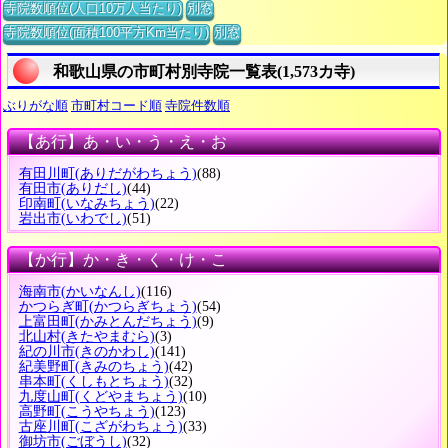
寺院数順位(人口10万人当たり)
別窓
寺院数順位(面積100平方Km当たり)
別窓
和歌山県の市町村別寺院一覧表(1,573カ寺)
ぶりがな順
市町村コード順
寺院件数順
【あ行】あ・い・う・え・お
有田川町
(ありだがわちょう)
(88)
有田市
(ありだし)
(44)
印南町
(いなみちょう)
(22)
岩出市
(いわでし)
(51)
【か行】か・き・く・け・こ
海南市
(かいなんし)
(116)
かつらぎ町
(かつらぎちょう)
(54)
上富田町
(かみとんだちょう)
(9)
北山村
(きたやまむら)
(3)
紀の川市
(きのかわし)
(141)
紀美野町
(きみのちょう)
(42)
串本町
(くしもとちょう)
(32)
九度山町
(くどやまちょう)
(10)
高野町
(こうやちょう)
(123)
古座川町
(こざがわちょう)
(33)
御坊市
(ごぼうし)
(32)