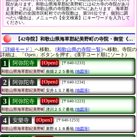
院があります。和歌山県海草郡紀美野町には42カ寺の寺院があり
ます。これは、和歌山県の寺院数の2.67%にあたります。海草郡
紀美野町の全国市区町村での寺院数は、第591位です。個別に調
べたい場合は、メニューの【全文検索】にキーワードを入力して
ください。
【42寺院】和歌山県海草郡紀美野町の寺院・御堂《総数
〔詳細モード〕
へ移動。
[和歌山県の寺院一覧]
へ移動。寺院の
詳細は、「Open」ボタンを押す。(漢字コード順にソート)
1
[Open]
阿弥陀寺
[〒640-1233]
和歌山県海草郡紀美野町
南畑２２５番地
[地図等]
2
[Open]
阿弥陀寺
[〒640-1234]
和歌山県海草郡紀美野町
安井１５７番地
[地図等]
3
[Open]
阿弥陀寺
[〒640-1223]
和歌山県海草郡紀美野町
津川２５７番地
[地図等]
4
[Open]
安樂寺
[〒640-1253]
和歌山県海草郡紀美野町
東野４１８番地
[地図等]