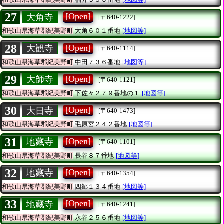
27
[Open]
大角寺
[〒640-1222]
和歌山県海草郡紀美野町
大角６０１番地
[地図等]
28
[Open]
大観寺
[〒640-1114]
和歌山県海草郡紀美野町
中田７３６番地
[地図等]
29
[Open]
大師寺
[〒640-1121]
和歌山県海草郡紀美野町
下佐々２７９番地の１
[地図等]
30
[Open]
大日寺
[〒640-1473]
和歌山県海草郡紀美野町
毛原宮２４２番地
[地図等]
31
[Open]
地藏寺
[〒640-1101]
和歌山県海草郡紀美野町
長谷８７番地
[地図等]
32
[Open]
地藏寺
[〒640-1354]
和歌山県海草郡紀美野町
四郷１３４番地
[地図等]
33
[Open]
地藏寺
[〒640-1241]
和歌山県海草郡紀美野町
永谷２５６番地
[地図等]