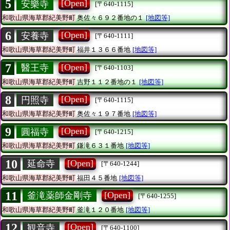
5
[Open]
安樂寺
[〒640-1115]
和歌山県海草郡紀美野町
奥佐々６９２番地の１
[地図等]
6
[Open]
安養寺
[〒640-1111]
和歌山県海草郡紀美野町
福井１３６６番地
[地図等]
7
[Open]
醫王寺
[〒640-1103]
和歌山県海草郡紀美野町
吉野１１２番地の１
[地図等]
8
[Open]
円照寺
[〒640-1115]
和歌山県海草郡紀美野町
奥佐々１９７番地
[地図等]
9
[Open]
圓福寺
[〒640-1215]
和歌山県海草郡紀美野町
鎌滝６３１番地
[地図等]
10
[Open]
延命寺
[〒640-1244]
和歌山県海草郡紀美野町
福田４５番地
[地図等]
11
[Open]
釜滝薬師金剛寺
[〒640-1255]
和歌山県海草郡紀美野町
釜滝１２０番地
[地図等]
12
[Open]
観音寺
[〒640-1100]