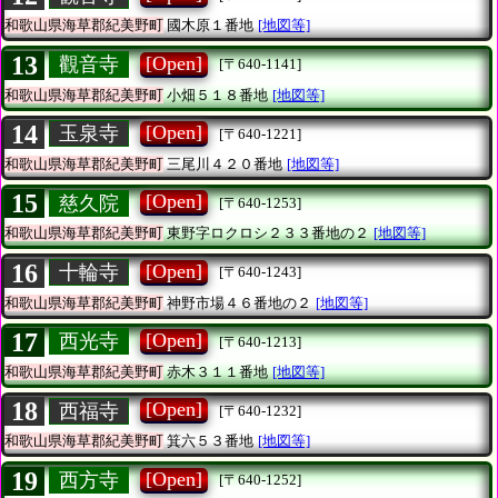
和歌山県海草郡紀美野町
國木原１番地
[地図等]
13
[Open]
觀音寺
[〒640-1141]
和歌山県海草郡紀美野町
小畑５１８番地
[地図等]
14
[Open]
玉泉寺
[〒640-1221]
和歌山県海草郡紀美野町
三尾川４２０番地
[地図等]
15
[Open]
慈久院
[〒640-1253]
和歌山県海草郡紀美野町
東野字ロクロシ２３３番地の２
[地図等]
16
[Open]
十輪寺
[〒640-1243]
和歌山県海草郡紀美野町
神野市場４６番地の２
[地図等]
17
[Open]
西光寺
[〒640-1213]
和歌山県海草郡紀美野町
赤木３１１番地
[地図等]
18
[Open]
西福寺
[〒640-1232]
和歌山県海草郡紀美野町
箕六５３番地
[地図等]
19
[Open]
西方寺
[〒640-1252]