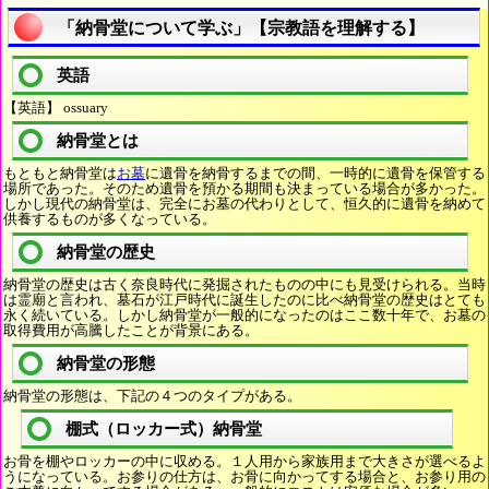
「納骨堂について学ぶ」【宗教語を理解する】
英語
【英語】 ossuary
納骨堂とは
もともと納骨堂は
お墓
に遺骨を納骨するまでの間、一時的に遺骨を保管する
場所であった。そのため遺骨を預かる期間も決まっている場合が多かった。
しかし現代の納骨堂は、完全にお墓の代わりとして、恒久的に遺骨を納めて
供養するものが多くなっている。
納骨堂の歴史
納骨堂の歴史は古く奈良時代に発掘されたものの中にも見受けられる。当時
は霊廟と言われ、墓石が江戸時代に誕生したのに比べ納骨堂の歴史はとても
永く続いている。しかし納骨堂が一般的になったのはここ数十年で、お墓の
取得費用が高騰したことが背景にある。
納骨堂の形態
納骨堂の形態は、下記の４つのタイプがある。
棚式（ロッカー式）納骨堂
お骨を棚やロッカーの中に収める。１人用から家族用まで大きさが選べるよ
うになっている。お参りの仕方は、お骨に向かってする場合と、お参り用の