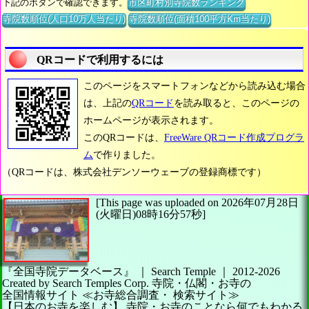
下記のボタンで確認できます。
市区町村別寺院数ランキング
寺院数順位(人口10万人当たり)
寺院数順位(面積100平方Km当たり)
QRコードで利用するには
このページをスマートフォンなどから読み込む場合
は、上記の
QRコード
を読み取ると、このページの
ホームページが表示されます。
このQRコードは、
FreeWare QRコード作成プログラ
ム
で作りました。
（QRコードは、株式会社デンソーウェーブの登録商標です）
[This page was uploaded on 2026年07月28日
(火曜日)08時16分57秒]
『全国寺院データベース』 ｜ Search Temple
｜
2012-2026
Created by
Search Temples Corp.
寺院・仏閣・お寺の
全国情報サイト
≪お寺総合調査・
検索サイト≫
【日本のお寺を楽しむ】
寺院・お寺のことなら何でもわかる