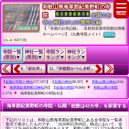
和歌山県海草郡紀美野町の寺
院
全国のお
寺と神社157,167箇所収録
【『全国のお寺記録』：名前別全国寺院順位情報
ホームページ】《仏教寺院メイト》
ホーム
[As of 26/07/28]
寺院一覧
神社一覧
寺院ラン
神社ラン
(県別)▼
(県別)▼
キング▼
キング▼
9.『岩出市』
11.『伊都郡かつらぎ町』
【
全国の寺院と神社
(157,167)】 【
全国の神社
(80,507)
和歌山県の神社
(434)
海草郡紀美野町の神社
(9)】 【
全国の寺院
(76,660)
和歌山県の寺院
(1,573)
海草郡紀美野町の寺院
(42)】
海草郡紀美野町の寺院・仏閣「総数は42カ寺」を探索する
下記のリストは、和歌山県海草郡紀美野町にある全寺院を一覧表
形式で表示したものです。「2026年05月09日」時点において、全
国には76,660カ寺の寺院があります。和歌山県には1,573カ寺の寺