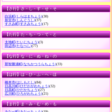
【さ行】さ・し・す・せ・そ
白浜町
(しらはまちょう)
(30)
新宮市
(しんぐうし)
(37)
すさみ町
(すさみちょう)
(17)
【た行】た・ち・つ・て・と
太地町
(たいじちょう)
(3)
田辺市
(たなべし)
(77)
【な行】な・に・ぬ・ね・の
那智勝浦町
(なちかつうらちょう)
(33)
【は行】は・ひ・ふ・へ・ほ
橋本市
(はしもとし)
(84)
日高川町
(ひだかがわちょう)
(32)
日高町
(ひだかちょう)
(27)
広川町
(ひろがわちょう)
(21)
【ま行】ま・み・む・め・も
みなべ町
(みなべちょう)
(19)