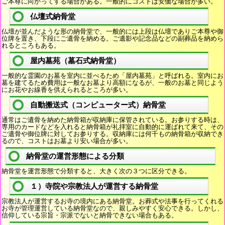
ご本尊に向かってする場合がある。一般的にコストは安価な場合が多い。
仏壇式納骨堂
仏壇が並んだような形の納骨堂で、一般的には上段は仏壇でありご本尊や御
位牌を置き、下段にご遺骨を納める。ご遺影や記念品などの副葬品を納めら
れるところもある。
屋内墓苑（墓石式納骨堂）
一般的な霊園のお墓を室内に並べるため「屋内墓苑」と呼ばれる。室内にお
墓を建てるため費用は一般なお墓より高額になるが、一般のお墓と同じよう
にお花やお線香を供えられるところが多い。
自動搬送式（コンピューター式）納骨堂
通常はご遺骨を納めた納骨箱が収納庫に保管されている。お参りする時は、
専用のカードなどを入れると納骨箱が礼拝室に自動的に運ばれて来て、その
ご遺骨や御位牌に対してお参りする。収納庫には何千もの納骨箱が収納でき
るので、コストはお墓より安い場合が多い。
納骨堂の運営形態による分類
納骨堂を運営形態で分類すると、大きく次の３つに区分できる。
１）寺院や宗教法人が運営する納骨堂
宗教法人が運営するお寺の境内にある納骨堂。お葬式や法事を行ってくれる
お寺が管理運営している納骨堂なので、親しみやすく安心できる。しかし、
信仰している宗旨・宗派でないと納骨できない場合もある。