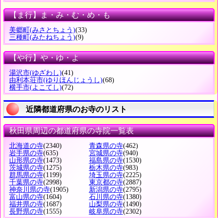
【ま行】ま・み・む・め・も
美郷町
(みさとちょう)
(33)
三種町
(みたねちょう)
(9)
【や行】や・ゆ・よ
湯沢市
(ゆざわし)
(41)
由利本荘市
(ゆりほんじょうし)
(68)
横手市
(よこてし)
(72)
近隣都道府県のお寺のリスト
秋田県周辺の都道府県の寺院一覧表
北海道の寺
(2340)
青森県の寺
(462)
岩手県の寺
(635)
宮城県の寺
(940)
山形県の寺
(1473)
福島県の寺
(1530)
茨城県の寺
(1275)
栃木県の寺
(983)
群馬県の寺
(1199)
埼玉県の寺
(2225)
千葉県の寺
(2998)
東京都の寺
(2887)
神奈川県の寺
(1905)
新潟県の寺
(2795)
富山県の寺
(1604)
石川県の寺
(1380)
福井県の寺
(1687)
山梨県の寺
(1490)
長野県の寺
(1555)
岐阜県の寺
(2302)