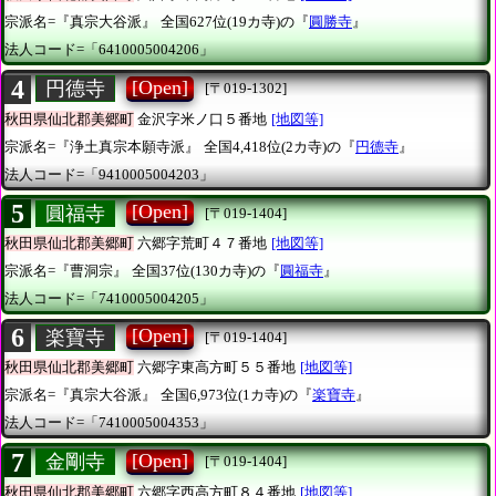
宗派名=『真宗大谷派』
全国627位(19カ寺)の『
圓勝寺
』
法人コード=「6410005004206」
4
[Open]
円德寺
[〒019-1302]
秋田県仙北郡美郷町
金沢字米ノ口５番地
[地図等]
宗派名=『浄土真宗本願寺派』
全国4,418位(2カ寺)の『
円德寺
』
法人コード=「9410005004203」
5
[Open]
圓福寺
[〒019-1404]
秋田県仙北郡美郷町
六郷字荒町４７番地
[地図等]
宗派名=『曹洞宗』
全国37位(130カ寺)の『
圓福寺
』
法人コード=「7410005004205」
6
[Open]
楽寶寺
[〒019-1404]
秋田県仙北郡美郷町
六郷字東高方町５５番地
[地図等]
宗派名=『真宗大谷派』
全国6,973位(1カ寺)の『
楽寶寺
』
法人コード=「7410005004353」
7
[Open]
金剛寺
[〒019-1404]
秋田県仙北郡美郷町
六郷字西高方町８４番地
[地図等]