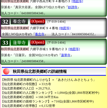
秋田県仙北郡美郷町
六郷字西高方町９４番地の３
[地図等]
宗派名=『真宗大谷派』
全国6,973位(1カ寺)の『
妙讃寺
』
法人コード=「6410005004346」
32
[Open]
養念寺
[〒019-1404]
秋田県仙北郡美郷町
六郷字米町９４番地
[地図等]
全国2,585位(4カ寺)の『
養念寺
』
法人コード=「8410005004352」
33
[Open]
蓮華寺
[〒019-1404]
秋田県仙北郡美郷町
六郷字赤城１９番地の２３
[地図等]
宗派名=『日蓮宗』
全国50位(116カ寺)の『
蓮華寺
』
法人コード=「2410005004358」
秋田県仙北郡美郷町の詳細情報
【秋田県 仙北郡美郷町のふりがな】＝「あきたけん みさとちょう」
【仙北郡美郷町の寺院数】＝33カ寺
【仙北郡美郷町の人口】＝20,279人
【仙北郡美郷町の人口数ランキング】＝1,094位(全国1,866市区町村中)
【仙北郡美郷町の面積】＝168.34平方Km
【仙北郡美郷町の面積ランキング】＝716位(全国1,866市区町村中)
【仙北郡美郷町の世帯数】＝6,152世帯