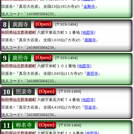
宗派名=『真宗大谷派』
全国23位(185カ寺)の『
金剛寺
』
法人コード=「1410005004235」
8
[Open]
廣圓寺
[〒019-1404]
秋田県仙北郡美郷町
六郷字東高方町１１番地
[地図等]
宗派名=『真宗大谷派』
全国1,616位(7カ寺)の『
廣圓寺
』
法人コード=「2410005004234」
9
[Open]
廣照寺
[〒019-1404]
秋田県仙北郡美郷町
六郷字米町１０１番地
[地図等]
宗派名=『真宗大谷派』
全国1,045位(11カ寺)の『
廣照寺
』
法人コード=「3410005004233」
10
[Open]
照楽寺
[〒019-1404]
秋田県仙北郡美郷町
六郷字東高方町７４番地
[地図等]
宗派名=『真宗大谷派』
全国4,418位(2カ寺)の『
照楽寺
』
法人コード=「5410005004256」
11
[Open]
称名寺
[〒019-1404]
秋田県仙北郡美郷町
六郷字東高方町１１９番地
[地図等]