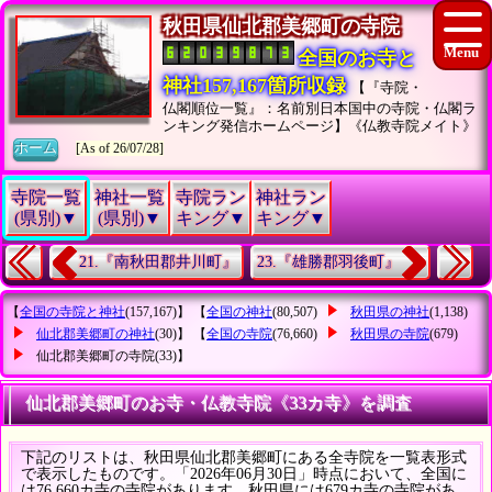
秋田県仙北郡美郷町の寺院
全国のお寺と
神社157,167箇所収録
【『寺院・
仏閣順位一覧』：名前別日本国中の寺院・仏閣ラ
ンキング発信ホームページ】《仏教寺院メイト》
ホーム
[As of 26/07/28]
寺院一覧
神社一覧
寺院ラン
神社ラン
(県別)▼
(県別)▼
キング▼
キング▼
21.『南秋田郡井川町』
23.『雄勝郡羽後町』
【
全国の寺院と神社
(157,167)】 【
全国の神社
(80,507)
秋田県の神社
(1,138)
仙北郡美郷町の神社
(30)】 【
全国の寺院
(76,660)
秋田県の寺院
(679)
仙北郡美郷町の寺院
(33)】
仙北郡美郷町のお寺・仏教寺院《33カ寺》を調査
下記のリストは、秋田県仙北郡美郷町にある全寺院を一覧表形式
で表示したものです。「2026年06月30日」時点において、全国に
は76,660カ寺の寺院があります。秋田県には679カ寺の寺院があ