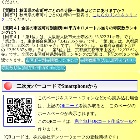
ください。
【質問3】秋田県の市町村ごとの全寺院一覧表はどこにありますか？
【回答3】秋田県の市町村ごとのお寺の一覧表は、
こちらのリンクをクリッ
ク
してください。
【質問４】全国の市区町村別面積100平方キロメートル当りの寺院数ランキ
ングは？
【回答４】「第1位」は、大阪府大阪市天王寺区の『3,822.31ヶ寺』です。
「第2位」は、東京都台東区の『3,422.35ヶ寺』です。「第3位」は、京都府
京都市上京区の『3,143.67ヶ寺』です。「第4位」は、京都府京都市下京区
の『2,595.87ヶ寺』です。「第5位」は、京都府京都市東山区の『2,232.62ヶ
寺』です。全国の市区町村県別寺院ランキングの詳細は、下記のボタンで確
認できます。
市区町村別寺院数ランキング
寺院数順位(人口10万人当たり)
寺院数順位(面積100平方Km当たり)
二次元バーコードでSmartphoneから
このページをスマートフォンなどから読み込む場合
は、上記の
QRコード
を読み取ると、このページの
ホームページが表示されます。
このQRコードは、
完全無料QRコード作成ツール
で
作りました。
（QRコードは、株式会社デンソーウェーブの登録商標です）