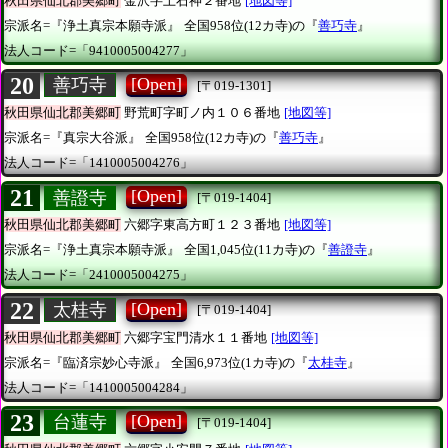
秋田県仙北郡美郷町
金沢字上石神２番地
[地図等]
宗派名=『浄土真宗本願寺派』
全国958位(12カ寺)の『
善巧寺
』
法人コード=「9410005004277」
20
[Open]
善巧寺
[〒019-1301]
秋田県仙北郡美郷町
野荒町字町ノ内１０６番地
[地図等]
宗派名=『真宗大谷派』
全国958位(12カ寺)の『
善巧寺
』
法人コード=「1410005004276」
21
[Open]
善證寺
[〒019-1404]
秋田県仙北郡美郷町
六郷字東高方町１２３番地
[地図等]
宗派名=『浄土真宗本願寺派』
全国1,045位(11カ寺)の『
善證寺
』
法人コード=「2410005004275」
22
[Open]
太桂寺
[〒019-1404]
秋田県仙北郡美郷町
六郷字宝門清水１１番地
[地図等]
宗派名=『臨済宗妙心寺派』
全国6,973位(1カ寺)の『
太桂寺
』
法人コード=「1410005004284」
23
[Open]
台蓮寺
[〒019-1404]