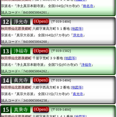
宗派名=『浄土真宗本願寺派』
全国104位(78カ寺)の『
称名寺
』
法人コード=「8410005004261」
12
[Open]
淨光寺
[〒019-1404]
秋田県仙北郡美郷町
六郷字東高方町５１番地
[地図等]
宗派名=『真宗大谷派』
全国164位(57カ寺)の『
淨光寺
』
法人コード=「9410005004260」
13
[Open]
浄福寺
[〒019-1502]
秋田県仙北郡美郷町
千屋字荒町３９番地
[地図等]
宗派名=『浄土真宗本願寺派』
全国71位(95カ寺)の『
浄福寺
』
法人コード=「7410005004262」
14
[Open]
眞光寺
[〒019-1404]
秋田県仙北郡美郷町
六郷字西高方町８２番地
[地図等]
宗派名=『真宗大谷派』
全国121位(72カ寺)の『
眞光寺
』
法人コード=「3410005004258」
15
[Open]
真乘寺
[〒019-1404]
秋田県仙北郡美郷町
六郷字東高方町１４１番地
[地図等]