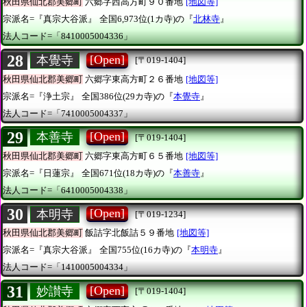
秋田県仙北郡美郷町
六郷字西高方町９０番地
[地図等]
宗派名=『真宗大谷派』
全国6,973位(1カ寺)の『
北林寺
』
法人コード=「8410005004336」
28
[Open]
本覺寺
[〒019-1404]
秋田県仙北郡美郷町
六郷字東高方町２６番地
[地図等]
宗派名=『浄土宗』
全国386位(29カ寺)の『
本覺寺
』
法人コード=「7410005004337」
29
[Open]
本善寺
[〒019-1404]
秋田県仙北郡美郷町
六郷字東高方町６５番地
[地図等]
宗派名=『日蓮宗』
全国671位(18カ寺)の『
本善寺
』
法人コード=「6410005004338」
30
[Open]
本明寺
[〒019-1234]
秋田県仙北郡美郷町
飯詰字北飯詰５９番地
[地図等]
宗派名=『真宗大谷派』
全国755位(16カ寺)の『
本明寺
』
法人コード=「1410005004334」
31
[Open]
妙讃寺
[〒019-1404]