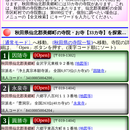
ります。秋田県仙北郡美郷町には33カ寺の寺院があります。これ
は、秋田県の寺院数の4.86%にあたります。仙北郡美郷町の全国
市区町村での寺院数は、第698位です。個別に調べたい場合は、
メニューの【全文検索】にキーワードを入力してください。
秋田県仙北郡美郷町の寺院・お寺【33カ寺】を探索す
〔通常モード〕
へ移動。
[秋田県の寺院一覧]
へ移動。寺院の詳
細は、「Open」ボタンを押す。(漢字コード順にソート)
1
[Open]
因随寺
[〒019-1302]
秋田県仙北郡美郷町
金沢字元東根９２番地
[地図等]
宗派名=『浄土真宗本願寺派』
全国6,973位(1カ寺)の『
因随寺
』
法人コード=「3410005004200」
2
[Open]
永泉寺
[〒019-1404]
秋田県仙北郡美郷町
六郷字八百刈１１３番地
[地図等]
宗派名=『曹洞宗』
全国263位(40カ寺)の『
永泉寺
』
法人コード=「8410005004204」
3
[Open]
圓勝寺
[〒019-1404]
秋田県仙北郡美郷町
六郷字東高方町８１番地
[地図等]