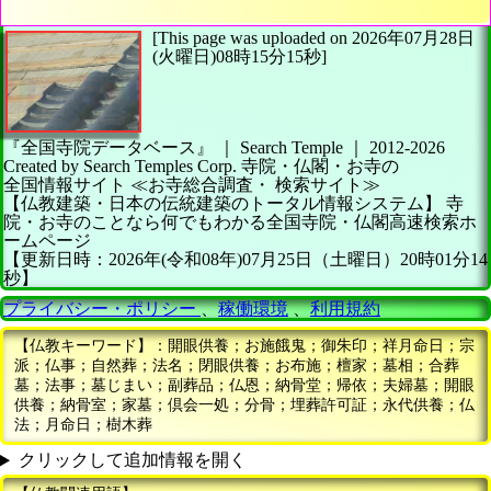
[This page was uploaded on 2026年07月28日
(火曜日)08時15分15秒]
『全国寺院データベース』 ｜ Search Temple
｜
2012-2026
Created by
Search Temples Corp.
寺院・仏閣・お寺の
全国情報サイト
≪お寺総合調査・
検索サイト≫
【仏教建築・日本の伝統建築のトータル情報システム】
寺
院・お寺のことなら何でもわかる全国寺院・仏閣高速検索ホ
ームページ
【更新日時：2026年(令和08年)07月25日（土曜日）20時01分14
秒】
プライバシー・ポリシー
、
稼働環境
、
利用規約
【仏教キーワード】：開眼供養；お施餓鬼；御朱印；祥月命日；宗
派；仏事；自然葬；法名；閉眼供養；お布施；檀家；墓相；合葬
墓；法事；墓じまい；副葬品；仏恩；納骨堂；帰依；夫婦墓；開眼
供養；納骨室；家墓；倶会一処；分骨；埋葬許可証；永代供養；仏
法；月命日；樹木葬
クリックして追加情報を開く