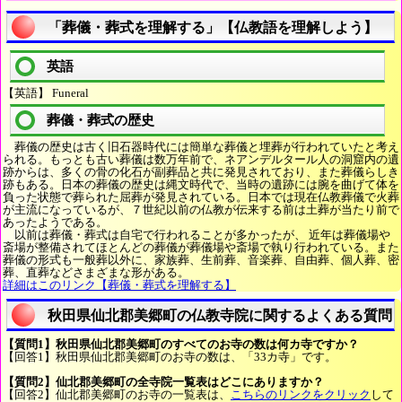
「葬儀・葬式を理解する」【仏教語を理解しよう】
英語
【英語】 Funeral
葬儀・葬式の歴史
葬儀の歴史は古く旧石器時代には簡単な葬儀と埋葬が行われていたと考え
られる。もっとも古い葬儀は数万年前で、ネアンデルタール人の洞窟内の遺
跡からは、多くの骨の化石が副葬品と共に発見されており、また葬儀らしき
跡もある。日本の葬儀の歴史は縄文時代で、当時の遺跡には腕を曲げて体を
負った状態で葬られた屈葬が発見されている。日本では現在仏教葬儀で火葬
が主流になっているが、７世紀以前の仏教が伝来する前は土葬が当たり前で
あったようである。
以前は葬儀・葬式は自宅で行われることが多かったが、 近年は葬儀場や
斎場が整備されてほとんどの葬儀が葬儀場や斎場で執り行われている。また
葬儀の形式も一般葬以外に、家族葬、生前葬、音楽葬、自由葬、個人葬、密
葬、直葬などさまざまな形がある。
詳細はこのリンク【葬儀・葬式を理解する】
秋田県仙北郡美郷町の仏教寺院に関するよくある質問
【質問1】秋田県仙北郡美郷町のすべてのお寺の数は何カ寺ですか？
【回答1】秋田県仙北郡美郷町のお寺の数は、「33カ寺」です。
【質問2】仙北郡美郷町の全寺院一覧表はどこにありますか？
【回答2】仙北郡美郷町のお寺の一覧表は、
こちらのリンクをクリック
して