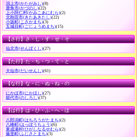
潟上市
(かたがみし)
(8)
鹿角市
(かづのし)
(22)
上小阿仁村
(かみこあにむら)
(2)
北秋田市
(きたあきたし)
(22)
小坂町
(こさかまち)
(3)
五城目町
(ごじょうめまち)
(15)
【さ行】さ・し・す・せ・そ
仙北市
(せんぼくし)
(27)
【た行】た・ち・つ・て・と
大仙市
(だいせんし)
(61)
【な行】な・に・ぬ・ね・の
にかほ市
(にかほし)
(27)
能代市
(のしろし)
(37)
【は行】は・ひ・ふ・へ・ほ
八郎潟町
(はちろうがたまち)
(2)
八峰町
(はっぽうちょう)
(6)
東成瀬村
(ひがしなるせむら)
(2)
藤里町
(ふじさとまち)
(3)