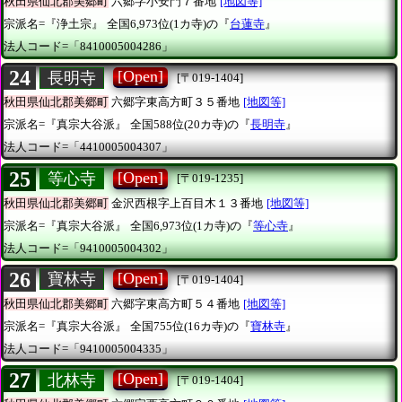
秋田県仙北郡美郷町
六郷字小安門７番地
[地図等]
宗派名=『浄土宗』
全国6,973位(1カ寺)の『
台蓮寺
』
法人コード=「8410005004286」
24
[Open]
長明寺
[〒019-1404]
秋田県仙北郡美郷町
六郷字東高方町３５番地
[地図等]
宗派名=『真宗大谷派』
全国588位(20カ寺)の『
長明寺
』
法人コード=「4410005004307」
25
[Open]
等心寺
[〒019-1235]
秋田県仙北郡美郷町
金沢西根字上百目木１３番地
[地図等]
宗派名=『真宗大谷派』
全国6,973位(1カ寺)の『
等心寺
』
法人コード=「9410005004302」
26
[Open]
寶林寺
[〒019-1404]
秋田県仙北郡美郷町
六郷字東高方町５４番地
[地図等]
宗派名=『真宗大谷派』
全国755位(16カ寺)の『
寶林寺
』
法人コード=「9410005004335」
27
[Open]
北林寺
[〒019-1404]