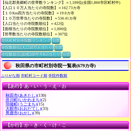
【仙北郡美郷町の世帯数ランキング】＝1,189位(全国1,866市区町村中)
【人口１０万人当たりの寺院数】＝162.73カ寺
【１０Km四方当たりの寺院数】＝19.6カ寺
【１０万世帯当たりの寺院数】＝536.41カ寺
【人口当たりの寺院数順位】＝422位
【面積当たりの寺院数順位】＝1,006位
【世帯数当たりの寺院数順位】＝307位
市区町村別寺院数ランキング
別窓
寺院数順位(人口10万人当たり)
別窓
寺院数順位(面積100平方Km当たり)
別窓
秋田県の市町村別寺院一覧表(679カ寺)
ぶりがな順
市町村コード順
寺院件数順
【あ行】あ・い・う・え・お
秋田市
(あきたし)
(130)
井川町
(いかわまち)
(2)
羽後町
(うごまち)
(15)
大館市
(おおだてし)
(33)
男鹿市
(おがし)
(39)
【か行】か・き・く・け・こ