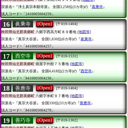
宗派名=『浄土真宗本願寺派』
全国3,258位(3カ寺)の『
真乘寺
』
法人コード=「2410005004259」
16
[Open]
眞乘寺
[〒019-1404]
秋田県仙北郡美郷町
六郷字西高方町８９番地
[地図等]
宗派名=『真宗大谷派』
全国1,830位(6カ寺)の『
眞乘寺
』
法人コード=「4410005004257」
17
[Open]
西空寺
[〒019-1531]
秋田県仙北郡美郷町
畑屋字外館７５番地
[地図等]
宗派名=『真宗大谷派』
全国4,418位(2カ寺)の『
西空寺
』
法人コード=「9410005004236」
18
[Open]
善應寺
[〒019-1404]
秋田県仙北郡美郷町
六郷字米町９７番地
[地図等]
宗派名=『真宗大谷派』
全国330位(33カ寺)の『
善應寺
』
法人コード=「8410005004278」
19
[Open]
善巧寺
[〒019-1302]