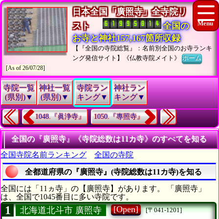
日本全国「廣照寺」全寺院リ
スト
全国の
お寺と神社157,167箇所収録
【『全国の寺院総覧』：名前別全国のお寺ランキ
ング発信サイト】《仏教寺院メイト》
ホーム
[As of 26/07/28]
寺院一覧
神社一覧
寺院ラン
神社ラン
(県別)▼
(県別)▼
キング▼
キング▼
1048.『眞浄寺』
1050.『專照寺』
全国の『廣照寺』《寺院総数は11カ寺》のすべてを知る
全国寺院名前ランキング
全国の寺院
全都道府県の『廣照寺』(寺院総数は11カ寺)を知る
全国には「11ヵ寺」の【廣照寺】があります。 「廣照寺」
は、全国で1045番目に多い寺院です。
1
[Open]
北海道北斗市 廣照寺
[〒041-1201]