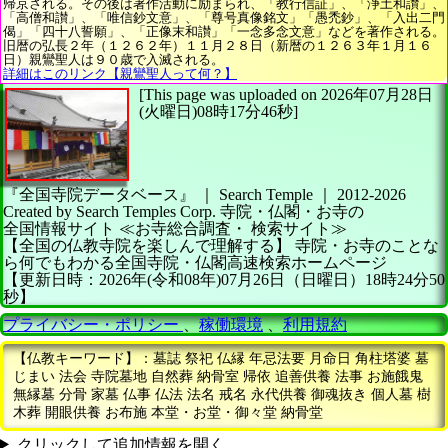
帰京される。その後は著作活動に励まられ、「教行信証」、「浄土和讃」、
「高僧和讃」、「唯信鈔文意」、「尊号真像銘文」「愚禿鈔」、「入出二門
偈」「四十八誓願」、「正像末和讃」「一念多念文意」などを著作される。
旧暦の弘長２年（１２６２年）１１月２８日（新暦の１２６３年１月１６
日）親鸞聖人は９０歳で入滅される。
詳細はこのリンク【親鸞聖人って何？】
[This page was uploaded on 2026年07月28日
(火曜日)08時17分46秒]
『全国寺院データベース』 ｜ Search Temple
｜
2012-2026
Created by
Search Temples Corp.
寺院・仏閣・お寺の
全国情報サイト
≪お寺総合調査・
検索サイト≫
【全国の仏教寺院を楽しんで理解する】
寺院・お寺のことな
ら何でもわかる全国寺院・仏閣高速検索ホームページ
【更新日時：2026年(令和08年)07月26日（日曜日）18時24分50
秒】
プライバシー・ポリシー
、
稼働環境
、
利用規約
【仏教キーワード】：墓誌 祭祀 仏縁 年忌法要 月命日 角柱塔婆 墓
じまい 法会 寺院墓地 自然葬 納骨室 帰依 追善供養 法事 お施餓鬼
無縁墓 分骨 家墓 仏事 仏法 法名 戒名 永代供養 御魂抜き 個人墓 樹
木葬 開眼供養 お布施 本堂・お堂・御々堂 納骨堂
クリックして追加情報を開く