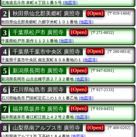
北海道北斗市
本町４丁目１番５号
[地図等]
2
[Open]
秋田県仙北郡美郷町 廣照寺
[〒019-1404]
秋田県仙北郡美郷町
六郷字米町１０１番地
[地図等]
3
[Open]
千葉県松戸市 廣照寺
[〒271-0052]
千葉県松戸市
新作１１２１番地
[地図等]
4
[Open]
千葉県千葉市中央区 廣照寺
[〒260-0814]
千葉県千葉市中央区
南生実町８５８番地の１
[地図等]
5
[Open]
新潟県長岡市 廣照寺
[〒947-0201]
新潟県長岡市
山古志種苧原２７３２番地
[地図等]
6
[Open]
石川県輪島市 廣照寺
[〒927-2133]
石川県輪島市
門前町定広ニの１０１番乙地
[地図等]
7
[Open]
福井県坂井市 廣照寺
[〒919-0455]
福井県坂井市
春江町江留上４２号２番地
[地図等]
8
[Open]
山梨県南アルプス市 廣照寺
[〒400-0202]
山梨県南アルプス市
下高砂１８４番地
[地図等]