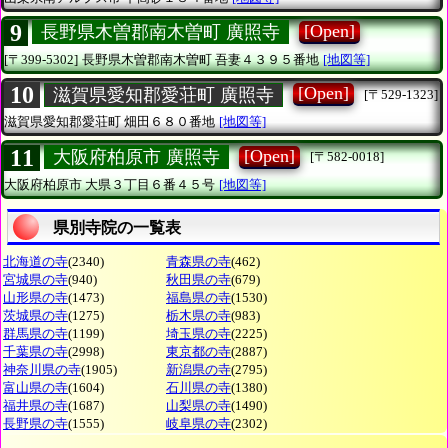
9
[Open]
長野県木曽郡南木曽町 廣照寺
[〒399-5302]
長野県木曽郡南木曽町
吾妻４３９５番地
[地図等]
10
[Open]
滋賀県愛知郡愛荘町 廣照寺
[〒529-1323]
滋賀県愛知郡愛荘町
畑田６８０番地
[地図等]
11
[Open]
大阪府柏原市 廣照寺
[〒582-0018]
大阪府柏原市
大県３丁目６番４５号
[地図等]
県別寺院の一覧表
北海道の寺
(2340)
青森県の寺
(462)
宮城県の寺
(940)
秋田県の寺
(679)
山形県の寺
(1473)
福島県の寺
(1530)
茨城県の寺
(1275)
栃木県の寺
(983)
群馬県の寺
(1199)
埼玉県の寺
(2225)
千葉県の寺
(2998)
東京都の寺
(2887)
神奈川県の寺
(1905)
新潟県の寺
(2795)
富山県の寺
(1604)
石川県の寺
(1380)
福井県の寺
(1687)
山梨県の寺
(1490)
長野県の寺
(1555)
岐阜県の寺
(2302)