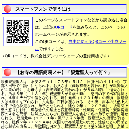
スマートフォンで使うには
このページをスマートフォンなどから読み込む場合
は、上記の
QRコード
を読み取ると、このページの
ホームページが表示されます。
このQRコードは、
自由に使えるQRコード生成ツー
ル
で作りました。
（QRコードは、株式会社デンソーウェーブの登録商標です）
【お寺の用語簡易メモ】「親鸞聖人って何？」
宗祖親鸞聖人は、承安３年（１１７３年）５月２１日(旧暦の４月１日)に京
都の日野でご誕生になられる。お父さま（藤原有範と言われる）が親鸞聖人
が４歳の時に、お母さま（吉光御前と言われる）が８歳の時にご逝去され
る。治承５年（１１８１年）親鸞聖人が９歳の時に、慈円の下で出家得度さ
れ、比叡山天台宗の僧となられる。建仁元年（１２０１年）の春頃、親鸞聖
人は比叡山を下山され、六角堂に百日参籠される。その後、吉水の法然上人
の下で信心決定され、弟子となられる。建永２年（１２０７年）、後鳥羽上
皇の怒りに触れ、専修念仏の禁止と西意善綽房・性願房・住蓮房・安楽房遵
西の４名を死罪、法然上人ならびに親鸞聖人を含む７名の弟子が流罪に処せ
られる。 建暦元年（１２１１年）流罪より５年後、親鸞聖人の流罪が許さ
れる。建保２年（１２１４年）東国での布教活動のため、性信などの門弟と
共に越後を出発し、常陸国に向かう。親鸞聖人が６０歳を過ぎた頃、京都に