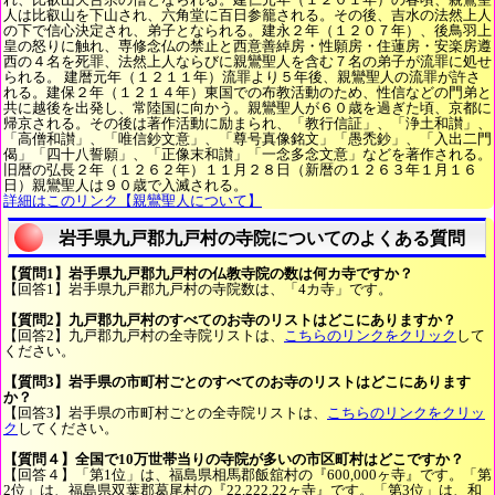
人は比叡山を下山され、六角堂に百日参籠される。その後、吉水の法然上人
の下で信心決定され、弟子となられる。建永２年（１２０７年）、後鳥羽上
皇の怒りに触れ、専修念仏の禁止と西意善綽房・性願房・住蓮房・安楽房遵
西の４名を死罪、法然上人ならびに親鸞聖人を含む７名の弟子が流罪に処せ
られる。 建暦元年（１２１１年）流罪より５年後、親鸞聖人の流罪が許さ
れる。建保２年（１２１４年）東国での布教活動のため、性信などの門弟と
共に越後を出発し、常陸国に向かう。親鸞聖人が６０歳を過ぎた頃、京都に
帰京される。その後は著作活動に励まられ、「教行信証」、「浄土和讃」、
「高僧和讃」、「唯信鈔文意」、「尊号真像銘文」「愚禿鈔」、「入出二門
偈」「四十八誓願」、「正像末和讃」「一念多念文意」などを著作される。
旧暦の弘長２年（１２６２年）１１月２８日（新暦の１２６３年１月１６
日）親鸞聖人は９０歳で入滅される。
詳細はこのリンク【親鸞聖人について】
岩手県九戸郡九戸村の寺院についてのよくある質問
【質問1】岩手県九戸郡九戸村の仏教寺院の数は何カ寺ですか？
【回答1】岩手県九戸郡九戸村の寺院数は、「4カ寺」です。
【質問2】九戸郡九戸村のすべてのお寺のリストはどこにありますか？
【回答2】九戸郡九戸村の全寺院リストは、
こちらのリンクをクリック
して
ください。
【質問3】岩手県の市町村ごとのすべてのお寺のリストはどこにあります
か？
【回答3】岩手県の市町村ごとの全寺院リストは、
こちらのリンクをクリッ
ク
してください。
【質問４】全国で10万世帯当りの寺院が多いの市区町村はどこですか？
【回答４】「第1位」は、福島県相馬郡飯舘村の『600,000ヶ寺』です。「第
2位」は、福島県双葉郡葛尾村の『22,222.22ヶ寺』です。「第3位」は、和