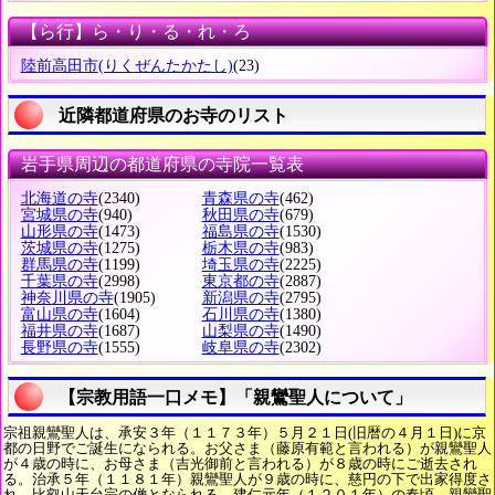
【ら行】ら・り・る・れ・ろ
陸前高田市
(りくぜんたかたし)
(23)
近隣都道府県のお寺のリスト
岩手県周辺の都道府県の寺院一覧表
北海道の寺
(2340)
青森県の寺
(462)
宮城県の寺
(940)
秋田県の寺
(679)
山形県の寺
(1473)
福島県の寺
(1530)
茨城県の寺
(1275)
栃木県の寺
(983)
群馬県の寺
(1199)
埼玉県の寺
(2225)
千葉県の寺
(2998)
東京都の寺
(2887)
神奈川県の寺
(1905)
新潟県の寺
(2795)
富山県の寺
(1604)
石川県の寺
(1380)
福井県の寺
(1687)
山梨県の寺
(1490)
長野県の寺
(1555)
岐阜県の寺
(2302)
【宗教用語一口メモ】「親鸞聖人について」
宗祖親鸞聖人は、承安３年（１１７３年）５月２１日(旧暦の４月１日)に京
都の日野でご誕生になられる。お父さま（藤原有範と言われる）が親鸞聖人
が４歳の時に、お母さま（吉光御前と言われる）が８歳の時にご逝去され
る。治承５年（１１８１年）親鸞聖人が９歳の時に、慈円の下で出家得度さ
れ、比叡山天台宗の僧となられる。建仁元年（１２０１年）の春頃、親鸞聖