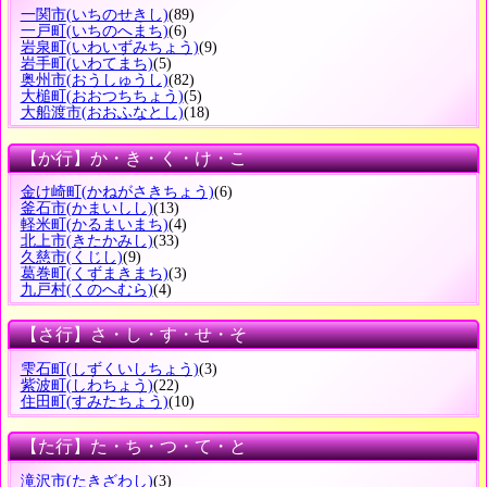
一関市
(いちのせきし)
(89)
一戸町
(いちのへまち)
(6)
岩泉町
(いわいずみちょう)
(9)
岩手町
(いわてまち)
(5)
奥州市
(おうしゅうし)
(82)
大槌町
(おおつちちょう)
(5)
大船渡市
(おおふなとし)
(18)
【か行】か・き・く・け・こ
金け崎町
(かねがさきちょう)
(6)
釜石市
(かまいしし)
(13)
軽米町
(かるまいまち)
(4)
北上市
(きたかみし)
(33)
久慈市
(くじし)
(9)
葛巻町
(くずまきまち)
(3)
九戸村
(くのへむら)
(4)
【さ行】さ・し・す・せ・そ
雫石町
(しずくいしちょう)
(3)
紫波町
(しわちょう)
(22)
住田町
(すみたちょう)
(10)
【た行】た・ち・つ・て・と
滝沢市
(たきざわし)
(3)