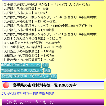
【岩手県 九戸郡九戸村のふりがな】＝「いわてけん くのへむら」
【九戸郡九戸村の寺院数】＝4カ寺
【九戸郡九戸村の人口】＝5,865人
【九戸郡九戸村の人口数ランキング】＝1,568位(全国1,866市区町村中)
【九戸郡九戸村の面積】＝134.02平方Km
【九戸郡九戸村の面積ランキング】＝819位(全国1,866市区町村中)
【九戸郡九戸村の世帯数】＝1,990世帯
【九戸郡九戸村の世帯数ランキング】＝1,611位(全国1,866市区町村中)
【人口１０万人当たりの寺院数】＝68.2カ寺
【１０Km四方当たりの寺院数】＝2.98カ寺
【１０万世帯当たりの寺院数】＝201.01カ寺
【人口当たりの寺院数順位】＝1,060位
【面積当たりの寺院数順位】＝1,627位
【世帯数当たりの寺院数順位】＝973位
市区町村別寺院数ランキング
別窓
寺院数順位(人口10万人当たり)
別窓
寺院数順位(面積100平方Km当たり)
別窓
岩手県の市町村別寺院一覧表(635カ寺)
ぶりがな順
市町村コード順
寺院件数順
【あ行】あ・い・う・え・お