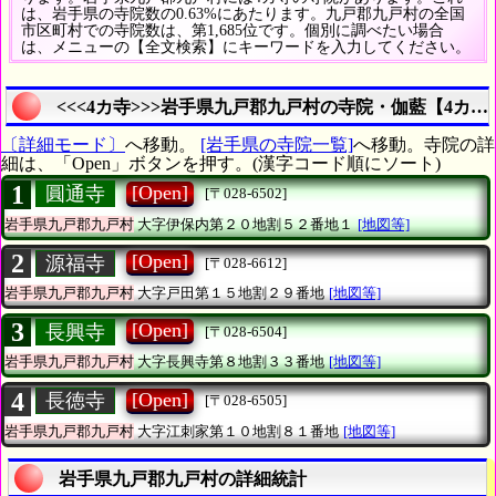
は、岩手県の寺院数の0.63%にあたります。九戸郡九戸村の全国
市区町村での寺院数は、第1,685位です。個別に調べたい場合
は、メニューの【全文検索】にキーワードを入力してください。
<<<4カ寺>>>岩手県九戸郡九戸村の寺院・伽藍【4カ
〔詳細モード〕
へ移動。
[岩手県の寺院一覧]
へ移動。寺院の詳
細は、「Open」ボタンを押す。(漢字コード順にソート)
1
[Open]
圓通寺
[〒028-6502]
岩手県九戸郡九戸村
大字伊保内第２０地割５２番地１
[地図等]
2
[Open]
源福寺
[〒028-6612]
岩手県九戸郡九戸村
大字戸田第１５地割２９番地
[地図等]
3
[Open]
長興寺
[〒028-6504]
岩手県九戸郡九戸村
大字長興寺第８地割３３番地
[地図等]
4
[Open]
長徳寺
[〒028-6505]
岩手県九戸郡九戸村
大字江刺家第１０地割８１番地
[地図等]
岩手県九戸郡九戸村の詳細統計