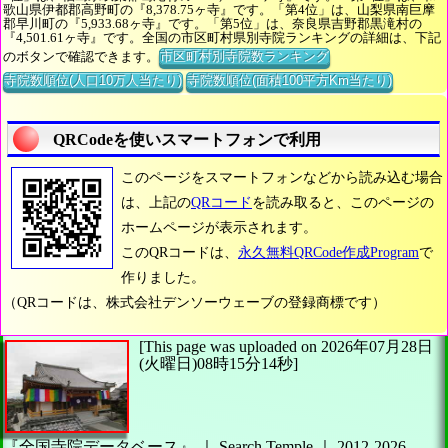
歌山県伊都郡高野町の『8,378.75ヶ寺』です。「第4位」は、山梨県南巨摩
郡早川町の『5,933.68ヶ寺』です。「第5位」は、奈良県吉野郡黒滝村の
『4,501.61ヶ寺』です。全国の市区町村県別寺院ランキングの詳細は、下記
のボタンで確認できます。
市区町村別寺院数ランキング
寺院数順位(人口10万人当たり)
寺院数順位(面積100平方Km当たり)
QRCodeを使いスマートフォンで利用
このページをスマートフォンなどから読み込む場合
は、上記の
QRコード
を読み取ると、このページの
ホームページが表示されます。
このQRコードは、
永久無料QRCode作成Program
で
作りました。
（QRコードは、株式会社デンソーウェーブの登録商標です）
[This page was uploaded on 2026年07月28日
(火曜日)08時15分14秒]
『全国寺院データベース』 ｜ Search Temple
｜
2012-2026