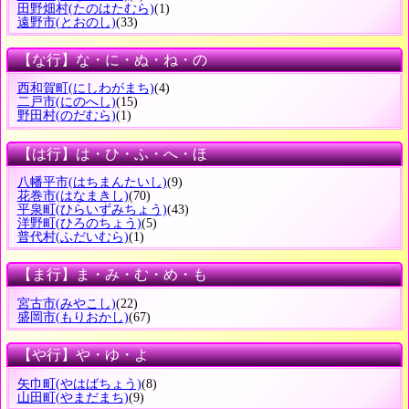
田野畑村
(たのはたむら)
(1)
遠野市
(とおのし)
(33)
【な行】な・に・ぬ・ね・の
西和賀町
(にしわがまち)
(4)
二戸市
(にのへし)
(15)
野田村
(のだむら)
(1)
【は行】は・ひ・ふ・へ・ほ
八幡平市
(はちまんたいし)
(9)
花巻市
(はなまきし)
(70)
平泉町
(ひらいずみちょう)
(43)
洋野町
(ひろのちょう)
(5)
普代村
(ふだいむら)
(1)
【ま行】ま・み・む・め・も
宮古市
(みやこし)
(22)
盛岡市
(もりおかし)
(67)
【や行】や・ゆ・よ
矢巾町
(やはばちょう)
(8)
山田町
(やまだまち)
(9)