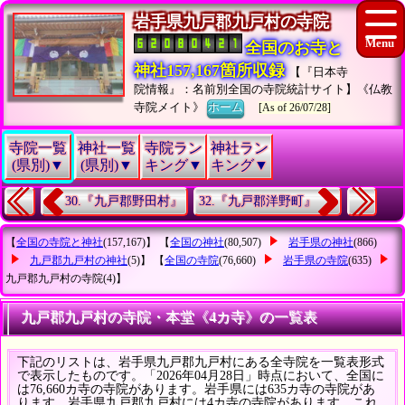
岩手県九戸郡九戸村の寺院
全国のお寺と
神社157,167箇所収録
【『日本寺
院情報』：名前別全国の寺院統計サイト】《仏教
寺院メイト》
ホーム
[As of 26/07/28]
寺院一覧
神社一覧
寺院ラン
神社ラン
(県別)▼
(県別)▼
キング▼
キング▼
30.『九戸郡野田村』
32.『九戸郡洋野町』
【
全国の寺院と神社
(157,167)】 【
全国の神社
(80,507)
岩手県の神社
(866)
九戸郡九戸村の神社
(5)】 【
全国の寺院
(76,660)
岩手県の寺院
(635)
九戸郡九戸村の寺院
(4)】
九戸郡九戸村の寺院・本堂《4カ寺》の一覧表
下記のリストは、岩手県九戸郡九戸村にある全寺院を一覧表形式
で表示したものです。「2026年04月28日」時点において、全国に
は76,660カ寺の寺院があります。岩手県には635カ寺の寺院があ
ります。岩手県九戸郡九戸村には4カ寺の寺院があります。これ