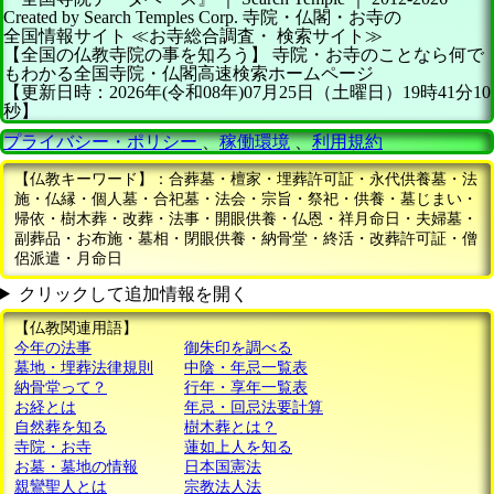
Created by
Search Temples Corp.
寺院・仏閣・お寺の
全国情報サイト
≪お寺総合調査・
検索サイト≫
【全国の仏教寺院の事を知ろう】
寺院・お寺のことなら何で
もわかる全国寺院・仏閣高速検索ホームページ
【更新日時：2026年(令和08年)07月25日（土曜日）19時41分10
秒】
プライバシー・ポリシー
、
稼働環境
、
利用規約
【仏教キーワード】：合葬墓・檀家・埋葬許可証・永代供養墓・法
施・仏縁・個人墓・合祀墓・法会・宗旨・祭祀・供養・墓じまい・
帰依・樹木葬・改葬・法事・開眼供養・仏恩・祥月命日・夫婦墓・
副葬品・お布施・墓相・閉眼供養・納骨堂・終活・改葬許可証・僧
侶派遣・月命日
クリックして追加情報を開く
【仏教関連用語】
今年の法事
御朱印を調べる
墓地・埋葬法律規則
中陰・年忌一覧表
納骨堂って？
行年・享年一覧表
お経とは
年忌・回忌法要計算
自然葬を知る
樹木葬とは？
寺院・お寺
蓮如上人を知る
お墓・墓地の情報
日本国憲法
親鸞聖人とは
宗教法人法