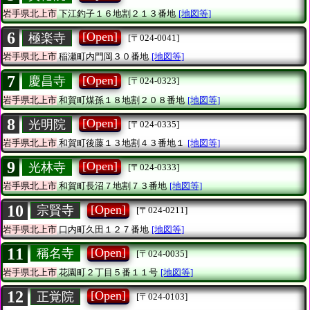
岩手県北上市
下江釣子１６地割２１３番地
[地図等]
6
[Open]
極楽寺
[〒024-0041]
岩手県北上市
稲瀬町内門岡３０番地
[地図等]
7
[Open]
慶昌寺
[〒024-0323]
岩手県北上市
和賀町煤孫１８地割２０８番地
[地図等]
8
[Open]
光明院
[〒024-0335]
岩手県北上市
和賀町後藤１３地割４３番地１
[地図等]
9
[Open]
光林寺
[〒024-0333]
岩手県北上市
和賀町長沼７地割７３番地
[地図等]
10
[Open]
宗賢寺
[〒024-0211]
岩手県北上市
口内町久田１２７番地
[地図等]
11
[Open]
稱名寺
[〒024-0035]
岩手県北上市
花園町２丁目５番１１号
[地図等]
12
[Open]
正覚院
[〒024-0103]