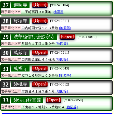
27
[Open]
遍照寺
[〒024-0104]
岩手県北上市
二子町宿西９６番地
[地図等]
28
[Open]
寳積寺
[〒024-0211]
岩手県北上市
口内町国ケ森１８３番地
[地図等]
29
[Open]
法華経信行会妙宗寺
[〒024-0012]
岩手県北上市
常盤台１丁目１番９号
[地図等]
30
[Open]
萬蔵寺
[〒024-0211]
岩手県北上市
口内町金峯山４４番地
[地図等]
31
[Open]
萬福寺
[〒024-0043]
岩手県北上市
立花１６地割１０５番地
[地図等]
32
[Open]
妙桃寺
[〒024-0012]
岩手県北上市
常盤台４丁目３番１号
[地図等]
33
[Open]
妙法山歓喜院
[〒024-0058]
岩手県北上市
下鬼柳１７地割２６番地の４
[地図等]