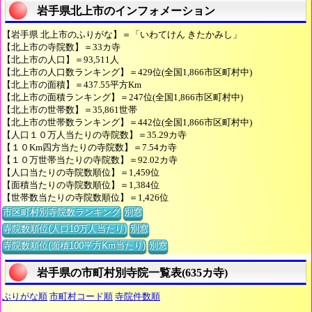
岩手県北上市のインフォメーション
【岩手県 北上市のふりがな】＝「いわてけん きたかみし」
【北上市の寺院数】＝33カ寺
【北上市の人口】＝93,511人
【北上市の人口数ランキング】＝429位(全国1,866市区町村中)
【北上市の面積】＝437.55平方Km
【北上市の面積ランキング】＝247位(全国1,866市区町村中)
【北上市の世帯数】＝35,861世帯
【北上市の世帯数ランキング】＝442位(全国1,866市区町村中)
【人口１０万人当たりの寺院数】＝35.29カ寺
【１０Km四方当たりの寺院数】＝7.54カ寺
【１０万世帯当たりの寺院数】＝92.02カ寺
【人口当たりの寺院数順位】＝1,459位
【面積当たりの寺院数順位】＝1,384位
【世帯数当たりの寺院数順位】＝1,426位
市区町村別寺院数ランキング
別窓
寺院数順位(人口10万人当たり)
別窓
寺院数順位(面積100平方Km当たり)
別窓
岩手県の市町村別寺院一覧表(635カ寺)
ぶりがな順
市町村コード順
寺院件数順