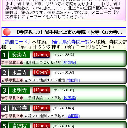
ます。岩手県北上市には33カ寺の寺院があります。これは、岩手
県の寺院数の5.20%にあたります。北上市の全国市区町村での寺
院数は、第693位です。個別に調べたい場合は、メニューの【全
文検索】にキーワードを入力してください。
【寺院数=33】岩手県北上市の寺院・お寺《33カ寺》
〔詳細モード〕
へ移動。
[岩手県の寺院一覧]
へ移動。寺院の詳
細は、「Open」ボタンを押す。(漢字コード順にソート)
1
[Open]
安楽寺
[〒024-0041]
岩手県北上市
稲瀬町上台２０５番地
[地図等]
2
[Open]
永昌寺
[〒024-0103]
岩手県北上市
更木３３地割１０５番地
[地図等]
3
[Open]
永明寺
[〒024-0104]
岩手県北上市
二子町坊舘１２７番地
[地図等]
4
[Open]
観音寺
[〒024-0043]
岩手県北上市
立花２０地割２５番地６
[地図等]
5
[Open]
貴徳院
[〒024-0073]