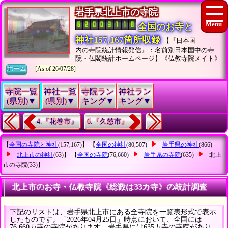
岩手県北上市の寺院
全国のお寺と
神社157,167箇所収録
【『日本国
内の寺院統計情報発信』：名前別日本国中の寺
院・仏閣統計ホームページ】《仏教寺院メイト》
ホーム
[As of 26/07/28]
寺院一覧
神社一覧
寺院ラン
神社ラン
(県別)▼
(県別)▼
キング▼
キング▼
4.『花巻市』
6.『久慈市』
【
全国の寺院と神社
(157,167)】 【
全国の神社
(80,507)
岩手県の神社
(866)
北上市の神社
(63)】 【
全国の寺院
(76,660)
岩手県の寺院
(635)
北上
市の寺院
(33)】
北上市のお寺・仏教寺院《総数は33カ寺》の統計調査
下記のリストは、岩手県北上市にある全寺院を一覧表形式で表示
したものです。「2026年04月25日」時点において、全国には
76,660カ寺の寺院があります。岩手県には635カ寺の寺院があり