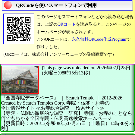
QRCodeを使いスマートフォンで利用
このページをスマートフォンなどから読み込む場合
は、上記の
QRコード
を読み取ると、このページの
ホームページが表示されます。
このQRコードは、
永久無料QRCode作成Program
で
作りました。
（QRコードは、株式会社デンソーウェーブの登録商標です）
[This page was uploaded on 2026年07月28日
(火曜日)08時15分13秒]
『全国寺院データベース』 ｜ Search Temple
｜
2012-2026
Created by
Search Temples Corp.
寺院・仏閣・お寺の
全国情報サイト
≪お寺総合調査・
検索サイト≫
【寺院・仏閣の徹底的な調査・研究】
寺院・お寺のことなら
何でもわかる全国寺院・仏閣高速検索ホームページ
【更新日時：2026年(令和08年)07月25日（土曜日）14時30分35
秒】