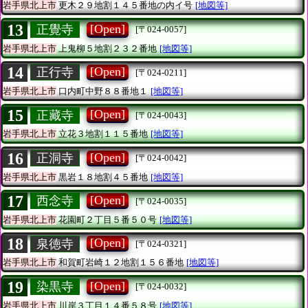
岩手県北上市
更木２９地割１４５番地の内イ号
[地図等]
13
[Open]
正覺寺
[〒024-0057]
岩手県北上市
上鬼柳５地割２３２番地
[地図等]
14
[Open]
正行寺
[〒024-0211]
岩手県北上市
口内町中野８８番地１
[地図等]
15
[Open]
正藏寺
[〒024-0043]
岩手県北上市
立花３地割１１５番地
[地図等]
16
[Open]
正洞寺
[〒024-0042]
岩手県北上市
黒岩１８地割４５番地
[地図等]
17
[Open]
西念寺
[〒024-0035]
岩手県北上市
花園町２丁目５番５０号
[地図等]
18
[Open]
泉徳寺
[〒024-0321]
岩手県北上市
和賀町岩崎１２地割１５６番地
[地図等]
19
[Open]
染黒寺
[〒024-0032]
岩手県北上市
川岸３丁目１４番５８号
[地図等]