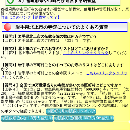
３）都道府県や市町村が運営する納骨堂
都道府県や市区町村の自治体が運営する納骨堂。使用料や管理料が安く、宗
旨・宗派についての制限がない。
詳細はこのリンク【納骨堂って？】
岩手県北上市の寺院についてのよくある質問
【質問1】岩手県北上市の仏教寺院の数は何カ寺ですか？
【回答1】岩手県北上市の寺院数は、「33カ寺」です。
【質問2】北上市のすべてのお寺のリストはどこにありますか？
【回答2】北上市の全寺院リストは、
こちらのリンクをクリック
してくださ
い。
【質問3】岩手県の市町村ごとのすべてのお寺のリストはどこにあります
か？
【回答3】岩手県の市町村ごとの全寺院リストは、
こちらのリンクをクリッ
ク
してください。
【質問４】全国で10万世帯当りの寺院が多いの市区町村はどこですか？
【回答４】「第1位」は、福島県相馬郡飯舘村の『600,000ヶ寺』です。「第
2位」は、福島県双葉郡葛尾村の『22,222.22ヶ寺』です。「第3位」は、和
歌山県伊都郡高野町の『8,378.75ヶ寺』です。「第4位」は、山梨県南巨摩
郡早川町の『5,933.68ヶ寺』です。「第5位」は、奈良県吉野郡黒滝村の
『4,501.61ヶ寺』です。全国の市区町村県別寺院ランキングの詳細は、下記
のボタンで確認できます。
市区町村別寺院数ランキング
寺院数順位(人口10万人当たり)
寺院数順位(面積100平方Km当たり)