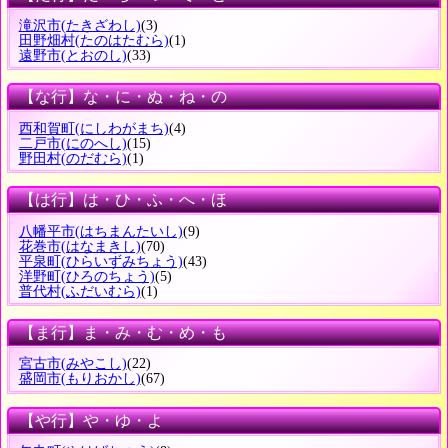
滝沢市
(たきざわし)
(3)
田野畑村
(たのはたむら)
(1)
遠野市
(とおのし)
(33)
【な行】な・に・ぬ・ね・の
西和賀町
(にしわがまち)
(4)
二戸市
(にのへし)
(15)
野田村
(のだむら)
(1)
【は行】は・ひ・ふ・へ・ほ
八幡平市
(はちまんたいし)
(9)
花巻市
(はなまきし)
(70)
平泉町
(ひらいずみちょう)
(43)
洋野町
(ひろのちょう)
(5)
普代村
(ふだいむら)
(1)
【ま行】ま・み・む・め・も
宮古市
(みやこし)
(22)
盛岡市
(もりおかし)
(67)
【や行】や・ゆ・よ