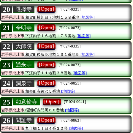
20
[Open]
選擇寺
[〒024-0331]
岩手県北上市
和賀町横川目７地割１５８番地
[地図等]
21
[Open]
全明寺
[〒024-0073]
岩手県北上市
下江釣子１６地割１７６番地
[地図等]
22
[Open]
大師院
[〒024-0335]
岩手県北上市
和賀町後藤９地割１３１番地９
[地図等]
23
[Open]
通来寺
[〒024-0073]
岩手県北上市
下江釣子１１地割３８番地
[地図等]
24
[Open]
洞泉寺
[〒024-0051]
岩手県北上市
相去町寺後沢５番地
[地図等]
25
[Open]
如意輪寺
[〒024-0041]
岩手県北上市
稲瀬町内門岡６８番地
[地図等]
26
[Open]
聞証寺
[〒024-0063]
岩手県北上市
九年橋１丁目４番３０号
[地図等]