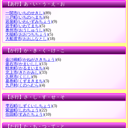
【あ行】あ・い・う・え・お
一関市
(いちのせきし)
(89)
一戸町
(いちのへまち)
(6)
岩泉町
(いわいずみちょう)
(9)
岩手町
(いわてまち)
(5)
奥州市
(おうしゅうし)
(82)
大槌町
(おおつちちょう)
(5)
大船渡市
(おおふなとし)
(18)
【か行】か・き・く・け・こ
金け崎町
(かねがさきちょう)
(6)
釜石市
(かまいしし)
(13)
軽米町
(かるまいまち)
(4)
北上市
(きたかみし)
(33)
久慈市
(くじし)
(9)
葛巻町
(くずまきまち)
(3)
九戸村
(くのへむら)
(4)
【さ行】さ・し・す・せ・そ
雫石町
(しずくいしちょう)
(3)
紫波町
(しわちょう)
(22)
住田町
(すみたちょう)
(10)
【た行】た・ち・つ・て・と