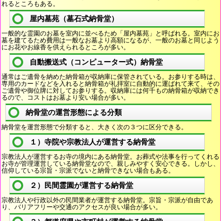
れるところもある。
屋内墓苑（墓石式納骨堂）
一般的な霊園のお墓を室内に並べるため「屋内墓苑」と呼ばれる。室内にお
墓を建てるため費用は一般なお墓より高額になるが、一般のお墓と同じよう
にお花やお線香を供えられるところが多い。
自動搬送式（コンピューター式）納骨堂
通常はご遺骨を納めた納骨箱が収納庫に保管されている。お参りする時は、
専用のカードなどを入れると納骨箱が礼拝室に自動的に運ばれて来て、その
ご遺骨や御位牌に対してお参りする。収納庫には何千もの納骨箱が収納でき
るので、コストはお墓より安い場合が多い。
納骨堂の運営形態による分類
納骨堂を運営形態で分類すると、大きく次の３つに区分できる。
１）寺院や宗教法人が運営する納骨堂
宗教法人が運営するお寺の境内にある納骨堂。お葬式や法事を行ってくれる
お寺が管理運営している納骨堂なので、親しみやすく安心できる。しかし、
信仰している宗旨・宗派でないと納骨できない場合もある。
２）民間霊園が運営する納骨堂
宗教法人や行政以外の民間業者が運営する納骨堂。宗旨・宗派が自由であ
り、バリアフリーや交通のアクセスが良い場合が多い。