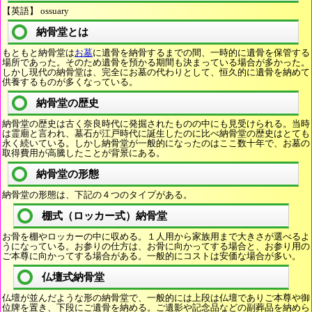
【英語】 ossuary
納骨堂とは
もともと納骨堂は
お墓
に遺骨を納骨するまでの間、一時的に遺骨を保管する
場所であった。そのため遺骨を預かる期間も決まっている場合が多かった。
しかし現代の納骨堂は、完全にお墓の代わりとして、恒久的に遺骨を納めて
供養するものが多くなっている。
納骨堂の歴史
納骨堂の歴史は古く奈良時代に発掘されたものの中にも見受けられる。当時
は霊廟と言われ、墓石が江戸時代に誕生したのに比べ納骨堂の歴史はとても
永く続いている。しかし納骨堂が一般的になったのはここ数十年で、お墓の
取得費用が高騰したことが背景にある。
納骨堂の形態
納骨堂の形態は、下記の４つのタイプがある。
棚式（ロッカー式）納骨堂
お骨を棚やロッカーの中に収める。１人用から家族用まで大きさが選べるよ
うになっている。お参りの仕方は、お骨に向かってする場合と、お参り用の
ご本尊に向かってする場合がある。一般的にコストは安価な場合が多い。
仏壇式納骨堂
仏壇が並んだような形の納骨堂で、一般的には上段は仏壇でありご本尊や御
位牌を置き、下段にご遺骨を納める。ご遺影や記念品などの副葬品を納めら