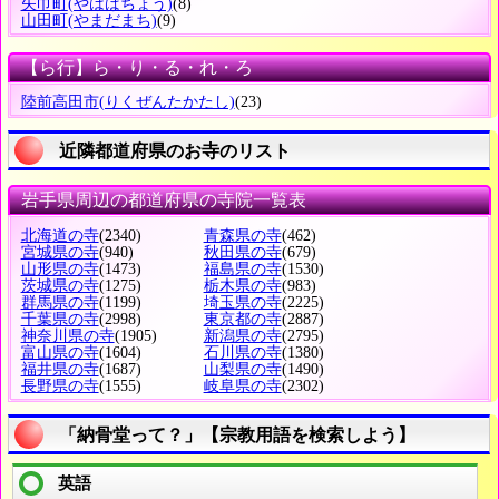
矢巾町
(やはばちょう)
(8)
山田町
(やまだまち)
(9)
【ら行】ら・り・る・れ・ろ
陸前高田市
(りくぜんたかたし)
(23)
近隣都道府県のお寺のリスト
岩手県周辺の都道府県の寺院一覧表
北海道の寺
(2340)
青森県の寺
(462)
宮城県の寺
(940)
秋田県の寺
(679)
山形県の寺
(1473)
福島県の寺
(1530)
茨城県の寺
(1275)
栃木県の寺
(983)
群馬県の寺
(1199)
埼玉県の寺
(2225)
千葉県の寺
(2998)
東京都の寺
(2887)
神奈川県の寺
(1905)
新潟県の寺
(2795)
富山県の寺
(1604)
石川県の寺
(1380)
福井県の寺
(1687)
山梨県の寺
(1490)
長野県の寺
(1555)
岐阜県の寺
(2302)
「納骨堂って？」【宗教用語を検索しよう】
英語