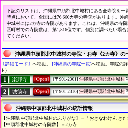
下記のリストは、沖縄県中頭郡北中城村にある全寺院を一覧表
時点において、全国には76,660カ寺の寺院があります。
中城村には2カ寺の寺院があります。これは、沖縄県の寺院数
区町村での寺院数は、第1,816位です。個別に調べたい場
てください。
沖縄県中頭郡北中城村の寺院・お寺《2カ寺》の
〔詳細モード〕
へ移動。
[沖縄県の寺院一覧]
へ移動。寺院の詳
ト)
1
[Open]
楽邦寺
[〒901-2301]
沖縄県中頭郡北中城村
2
[Open]
城徳寺
[〒901-2316]
沖縄県中頭郡北中城村
沖縄県中頭郡北中城村の統計情報
【沖縄県 中頭郡北中城村のふりがな】＝「おきなわけん き
【中頭郡北中城村の寺院数】＝2カ寺