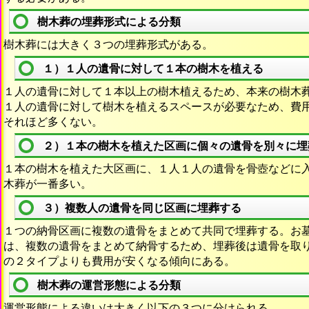
樹木葬の埋葬形式による分類
樹木葬には大きく３つの埋葬形式がある。
１）１人の遺骨に対して１本の樹木を植える
１人の遺骨に対して１本以上の樹木植えるため、本来の樹木
１人の遺骨に対して樹木を植えるスペースが必要なため、費
それほど多くない。
２）１本の樹木を植えた区画に個々の遺骨を別々に埋
１本の樹木を植えた大区画に、１人１人の遺骨を骨壺などに
木葬が一番多い。
３）複数人の遺骨を同じ区画に埋葬する
１つの納骨区画に複数の遺骨をまとめて共同で埋葬する。お
は、複数の遺骨をまとめて納骨するため、埋葬後は遺骨を取
の２タイプよりも費用が安くなる傾向にある。
樹木葬の運営形態による分類
運営形態による違いは大きく以下の３つに分けられる。