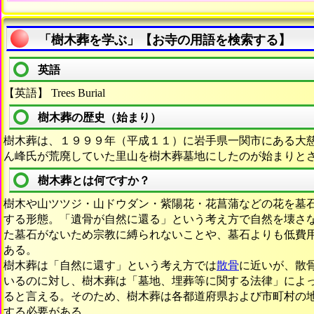
「樹木葬を学ぶ」【お寺の用語を検索する】
英語
【英語】 Trees Burial
樹木葬の歴史（始まり）
樹木葬は、１９９９年（平成１１）に岩手県一関市にある大
ん峰氏が荒廃していた里山を樹木葬墓地にしたのが始まりと
樹木葬とは何ですか？
樹木や山ツツジ・山ドウダン・紫陽花・花菖蒲などの花を墓
する形態。「遺骨が自然に還る」という考え方で自然を壊さ
た墓石がないため宗教に縛られないことや、墓石よりも低費
ある。
樹木葬は「自然に還す」という考え方では
散骨
に近いが、散
いるのに対し、樹木葬は「墓地、埋葬等に関する法律」によ
ると言える。そのため、樹木葬は各都道府県および市町村の
する必要がある。