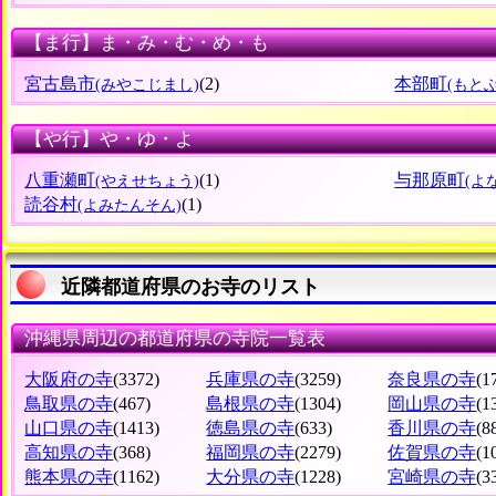
【ま行】ま・み・む・め・も
宮古島市
(2)
本部町
(みやこじまし)
(もと
【や行】や・ゆ・よ
八重瀬町
(1)
与那原町
(やえせちょう)
(よ
読谷村
(1)
(よみたんそん)
近隣都道府県のお寺のリスト
沖縄県周辺の都道府県の寺院一覧表
大阪府の寺
(3372)
兵庫県の寺
(3259)
奈良県の寺
(1
鳥取県の寺
(467)
島根県の寺
(1304)
岡山県の寺
(1
山口県の寺
(1413)
徳島県の寺
(633)
香川県の寺
(8
高知県の寺
(368)
福岡県の寺
(2279)
佐賀県の寺
(1
熊本県の寺
(1162)
大分県の寺
(1228)
宮崎県の寺
(3