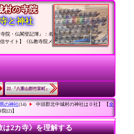
中城村の寺院
寺と神社
『寺院・仏閣登記簿』：名
発信サイト】《仏教寺院メ
22.『八重山郡竹富町』
県の神社
(14)
中頭郡北中城村の神社は０社】 【
全
寺院
(2)】
数は2カ寺》を理解する