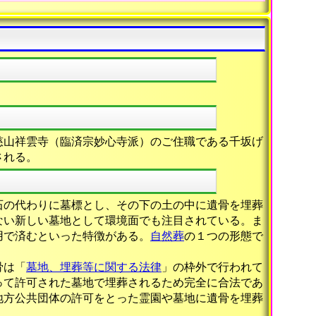
慈山祥雲寺（臨済宗妙心寺派）のご住職である千坂げ
される。
石の代わりに墓標とし、その下の土の中に遺骨を埋葬
ない新しい墓地として環境面でも注目されている。ま
用で済むといった特徴がある。
自然葬
の１つの形態で
骨は「
墓地、埋葬等に関する法律
」の枠外で行われて
って許可された墓地で埋葬されるため完全に合法であ
地方公共団体の許可をとった霊園や墓地に遺骨を埋葬