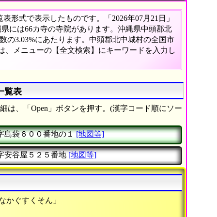
形式で表示したものです。「2026年07月21日」
沖縄県には66カ寺の寺院があります。沖縄県中頭郡北
の3.03%にあたります。中頭郡北中城村の全国市
合は、メニューの【全文検索】にキーワードを入力し
一覧表
細は、「Open」ボタンを押す。(漢字コード順にソー
字島袋６００番地の１
[地図等]
字安谷屋５２５番地
[地図等]
たなかぐすくそん」