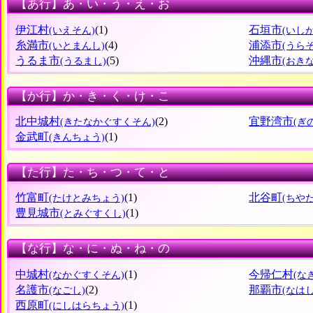
【あ行】あ・い・う・え・お
伊江村
(1)
石垣市
(いえそん)
(いし
糸満市
(4)
浦添市
(いとまんし)
(うら
うるま市
(5)
沖縄市
(うるまし)
(おき
【か行】か・き・く・け・こ
北中城村
(2)
宜野湾市
(きたなかぐすくそん)
(ぎ
金武町
(1)
(きんちょう)
【た行】た・ち・つ・て・と
竹富町
(1)
北谷町
(たけとみちょう)
(ちや
豊見城市
(1)
(とみぐすくし)
【な行】な・に・ぬ・ね・の
中城村
(1)
今帰仁村
(なかぐすくそん)
(な
名護市
(2)
那覇市
(なごし)
(なはし
西原町
(1)
(にしはらちょう)