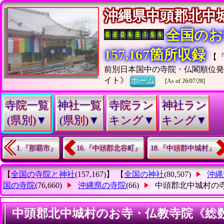
沖縄県中頭郡北
全国のお
157,167箇所収録
【
前別日本国中の寺院・仏閣順位
イト》
ホーム
[As of 26/07/28]
寺院一覧
神社一覧
寺院ラン
神社ラン
(県別)▼
(県別)▼
キング▼
キング▼
1.『那覇市』
16.『中頭郡北谷町』
18.『中頭郡中城村』
【
全国の寺院と神社
(157,167)】 【
全国の神社
(80,507)
沖縄
国の寺院
(76,660)
沖縄県の寺院
(66)
中頭郡北中城村の
中頭郡北中城村のお寺・仏教寺院《総