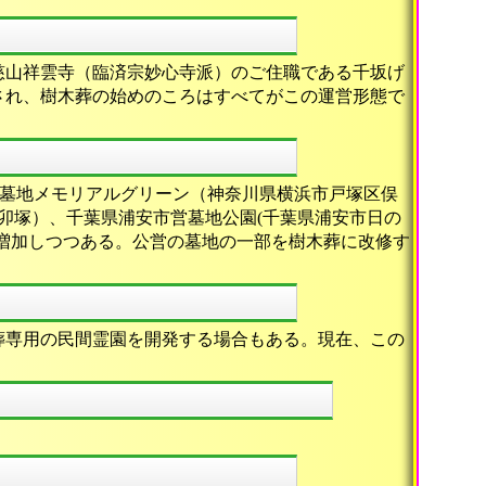
慈山祥雲寺（臨済宗妙心寺派）のご住職である千坂げ
され、樹木葬の始めのころはすべてがこの運営形態で
市営墓地メモリアルグリーン（神奈川県横浜市戸塚区俣
市卯塚）、千葉県浦安市営墓地公園(千葉県浦安市日の
は増加しつつある。公営の墓地の一部を樹木葬に改修す
葬専用の民間霊園を開発する場合もある。現在、この