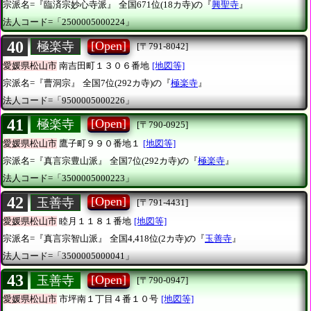
宗派名=『臨済宗妙心寺派』
全国671位(18カ寺)の『
興聖寺
』
法人コード=「2500005000224」
40
[Open]
極楽寺
[〒791-8042]
愛媛県松山市
南吉田町１３０６番地
[地図等]
宗派名=『曹洞宗』
全国7位(292カ寺)の『
極楽寺
』
法人コード=「9500005000226」
41
[Open]
極楽寺
[〒790-0925]
愛媛県松山市
鷹子町９９０番地１
[地図等]
宗派名=『真言宗豊山派』
全国7位(292カ寺)の『
極楽寺
』
法人コード=「3500005000223」
42
[Open]
玉善寺
[〒791-4431]
愛媛県松山市
睦月１１８１番地
[地図等]
宗派名=『真言宗智山派』
全国4,418位(2カ寺)の『
玉善寺
』
法人コード=「3500005000041」
43
[Open]
玉善寺
[〒790-0947]
愛媛県松山市
市坪南１丁目４番１０号
[地図等]