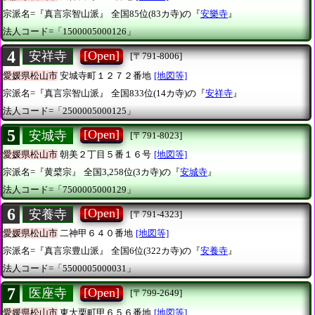
宗派名=『真言宗智山派』
全国85位(83カ寺)の『
安樂寺
』
法人コード=「1500005000126」
4
[Open]
安祥寺
[〒791-8006]
愛媛県松山市
安城寺町１２７２番地
[地図等]
宗派名=『真言宗智山派』
全国833位(14カ寺)の『
安祥寺
』
法人コード=「2500005000125」
5
[Open]
安城寺
[〒791-8023]
愛媛県松山市
朝美２丁目５番１６号
[地図等]
宗派名=『黄檗宗』
全国3,258位(3カ寺)の『
安城寺
』
法人コード=「7500005000129」
6
[Open]
安養寺
[〒791-4323]
愛媛県松山市
二神甲６４０番地
[地図等]
宗派名=『真言宗豊山派』
全国6位(322カ寺)の『
安養寺
』
法人コード=「5500005000031」
7
[Open]
医座寺
[〒799-2649]
愛媛県松山市
東大栗町甲６５６番地
[地図等]