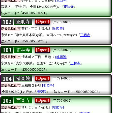
愛媛県松山市
御幸１丁目５２５番地
[地図等]
宗派名=『浄土宗』
全国13位(222カ寺)の『
正法寺
』
法人コード=「4500005000271」
102
[Open]
正明寺
[〒790-0813]
愛媛県松山市
萱町４丁目３番地３
[地図等]
宗派名=『浄土真宗本願寺派』
全国272位(39カ寺)の『
正明寺
』
法人コード=「8500005000268」
103
[Open]
正林寺
[〒790-0823]
愛媛県松山市
清水町２丁目１番地３
[地図等]
宗派名=『真宗大谷派』
全国320位(34カ寺)の『
正林寺
』
法人コード=「2500005000307」
104
[Open]
清楽院
[〒791-0000]
愛媛県松山市
三穂町２番地
[地図等]
全国6,973位(1カ寺)の『
清楽院
』
法人コード=「2500005000298」
105
[Open]
西楽寺
[〒790-0012]
愛媛県松山市
湊町２丁目４番地１
[地図等]