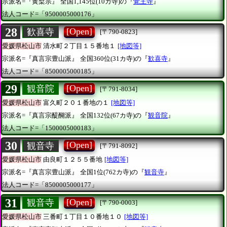
宗派名=『黄檗宗』
全国1,145位(10カ寺)の『
覚王寺
』
法人コード=「9500005000176」
28
[Open]
歓喜寺
[〒790-0823]
愛媛県松山市
清水町２丁目１５番地１
[地図等]
宗派名=『真言宗豊山派』
全国360位(31カ寺)の『
歓喜寺
』
法人コード=「8500005000185」
29
[Open]
観音院
[〒791-8034]
愛媛県松山市
富久町２０１番地の１
[地図等]
宗派名=『真言宗醍醐派』
全国132位(67カ寺)の『
観音院
』
法人コード=「1500005000183」
30
[Open]
観音寺
[〒791-8092]
愛媛県松山市
由良町１２５５番地
[地図等]
宗派名=『真言宗豊山派』
全国1位(762カ寺)の『
観音寺
』
法人コード=「8500005000177」
31
[Open]
観音寺
[〒790-0003]
愛媛県松山市
三番町１丁目１０番地１０
[地図等]