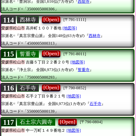
宗派名=『曹洞宗』
全国1,616位(7カ寺)の『
西龍寺
』
法人コード=「3500005000306」
114
[Open]
西林寺
[〒791-1111]
愛媛県松山市
高井町１００７番地
[地図等]
宗派名=『真言宗豊山派』
全国148位(63カ寺)の『
西林寺
』
法人コード=「4500005000313」
115
[Open]
誓重寺
[〒791-8011]
愛媛県松山市
吉藤５丁目２２番２０号
[地図等]
宗派名=『浄土宗』
全国6,973位(1カ寺)の『
誓重寺
』
法人コード=「7500005000293」
116
[Open]
石手寺
[〒790-0852]
愛媛県松山市
石手２丁目９番２１号
[地図等]
宗派名=『真言宗豊山派』
全国6,973位(1カ寺)の『
石手寺
』
法人コード=「5500005000139」
117
[Open]
石土宗六圓寺
[〒790-0804]
愛媛県松山市
中一万町１４９番地２
[地図等]