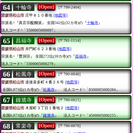
64
[Open]
十輪寺
[〒799-2404]
愛媛県松山市
庄甲８１０番地
[地図等]
宗派名=『真言宗醍醐派』
全国342位(32カ寺)の『
十輪寺
』
法人コード=「5500005000097」
65
[Open]
昌福寺
[〒791-1114]
愛媛県松山市
井門町６２３番地
[地図等]
宗派名=『曹洞宗』
全国272位(39カ寺)の『
昌福寺
』
法人コード=「5500005000279」
66
[Open]
松風寺
[〒790-0848]
愛媛県松山市
道後喜多町４番２６号
[地図等]
全国6,973位(1カ寺)の『
松風寺
』
法人コード=「8500005000284」
67
[Open]
鐘馗寺
[〒790-0821]
愛媛県松山市
木屋町３丁目１番地２
[地図等]
全国6,973位(1カ寺)の『
鐘馗寺
』
法人コード=「4500005000255」
68
[Open]
常楽寺
[〒790-0878]