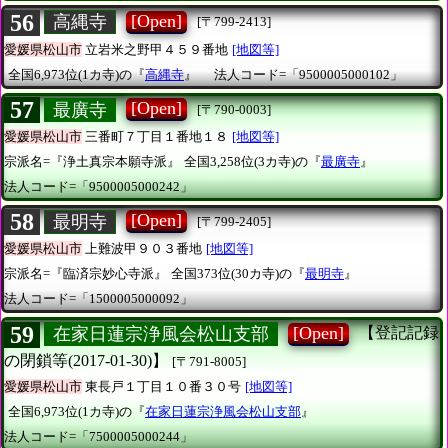
56
[Open]
高縄寺
[〒799-2413]
愛媛県松山市
立岩米之野甲４５９番地
[地図等]
全国6,973位(1カ寺)の『
高縄寺
』
法人コード=「9500005000102」
57
[Open]
最廣寺
[〒790-0003]
愛媛県松山市
三番町７丁目１番地１８
[地図等]
宗派名=『浄土真宗本願寺派』
全国3,258位(3カ寺)の『
最廣寺
』
法人コード=「9500005000242」
58
[Open]
最明寺
[〒799-2405]
愛媛県松山市
上難波甲９０３番地
[地図等]
宗派名=『臨済宗妙心寺派』
全国373位(30カ寺)の『
最明寺
』
法人コード=「1500005000092」
59
[Open]
在家日蓮宗浄風会松山支部
【登記記録
の閉鎖等(2017-01-30)】
[〒791-8005]
愛媛県松山市
東長戸１丁目１０番３０号
[地図等]
全国6,973位(1カ寺)の『
在家日蓮宗浄風会松山支部
』
法人コード=「7500005000244」