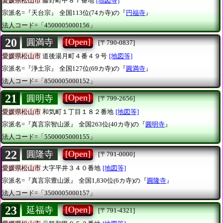
愛媛県松山市
藤野町甲８７番地
[地図等]
宗派名=『天台宗』
全国113位(74カ寺)の『
円福寺
』
法人コード=「4500005000156」
20
[Open]
圓満寺
[〒790-0837]
愛媛県松山市
道後湯月町４番４９号
[地図等]
宗派名=『浄土宗』
全国127位(69カ寺)の『
圓満寺
』
法人コード=「8500005000152」
21
[Open]
圓明寺
[〒799-2656]
愛媛県松山市
和気町１丁目１８２番地
[地図等]
宗派名=『真言宗智山派』
全国263位(40カ寺)の『
圓明寺
』
法人コード=「5500005000155」
22
[Open]
圓隆寺
[〒791-0000]
愛媛県松山市
大字平井３４０番地
[地図等]
宗派名=『真言宗豊山派』
全国1,830位(6カ寺)の『
圓隆寺
』
法人コード=「3500005000157」
23
[Open]
延福寺
[〒791-4321]