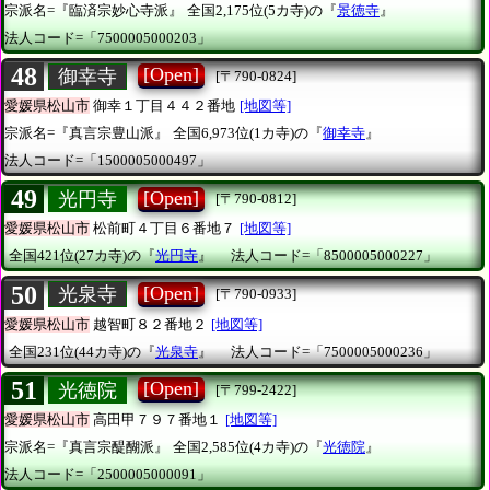
宗派名=『臨済宗妙心寺派』
全国2,175位(5カ寺)の『
景徳寺
』
法人コード=「7500005000203」
48
[Open]
御幸寺
[〒790-0824]
愛媛県松山市
御幸１丁目４４２番地
[地図等]
宗派名=『真言宗豊山派』
全国6,973位(1カ寺)の『
御幸寺
』
法人コード=「1500005000497」
49
[Open]
光円寺
[〒790-0812]
愛媛県松山市
松前町４丁目６番地７
[地図等]
全国421位(27カ寺)の『
光円寺
』
法人コード=「8500005000227」
50
[Open]
光泉寺
[〒790-0933]
愛媛県松山市
越智町８２番地２
[地図等]
全国231位(44カ寺)の『
光泉寺
』
法人コード=「7500005000236」
51
[Open]
光徳院
[〒799-2422]
愛媛県松山市
高田甲７９７番地１
[地図等]
宗派名=『真言宗醍醐派』
全国2,585位(4カ寺)の『
光徳院
』
法人コード=「2500005000091」