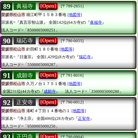
89
[Open]
眞福寺
[〒799-2651]
愛媛県松山市
堀江町甲１５８３番地
[地図等]
宗派名=『真言宗智山派』
全国142位(64カ寺)の『
眞福寺
』
法人コード=「8500005000251」
90
[Open]
瑞応寺
[〒790-0055]
愛媛県松山市
針田町１８０番地
[地図等]
宗派名=『日蓮宗』
全国1,429位(8カ寺)の『
瑞応寺
』
法人コード=「5500005000287」
91
[Open]
成願寺
[〒791-8016]
愛媛県松山市
久万ノ台１７５１番地
[地図等]
全国231位(44カ寺)の『
成願寺
』
法人コード=「3500005000280」
92
[Open]
正安寺
[〒790-0012]
愛媛県松山市
湊町４丁目１４番地の１
[地図等]
宗派名=『浄土宗』
全国406位(28カ寺)の『
正安寺
』
法人コード=「9500005000250」
93
[Open]
正円寺
[〒790-0904]