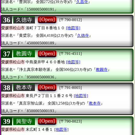
宗派名=『曹洞宗』
全国272位(39カ寺)の『
久昌寺
』
法人コード=「1500005000191」
36
[Open]
久徳寺
[〒790-0012]
愛媛県松山市
湊町７丁目８番地１０
[地図等]
宗派名=『黄檗宗』
全国4,418位(2カ寺)の『
久徳寺
』
法人コード=「4500005000189」
37
[Open]
教圓寺
[〒791-4511]
愛媛県松山市
中島粟井甲４６０番地
[地図等]
宗派名=『浄土真宗本願寺派』
全国506位(23カ寺)の『
教圓寺
』
法人コード=「9500005000036」
38
[Open]
教本寺
[〒791-8005]
愛媛県松山市
東長戸２丁目１１番２６号
[地図等]
宗派名=『真言宗智山派』
全国3,258位(3カ寺)の『
教本寺
』
法人コード=「8500005000193」
39
[Open]
興聖寺
[〒790-0023]
愛媛県松山市
末広町１４番１
[地図等]