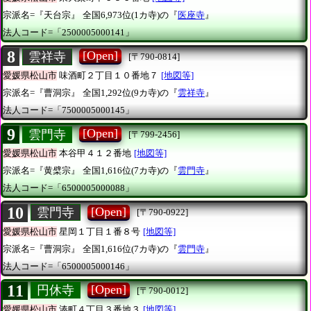
宗派名=『天台宗』
全国6,973位(1カ寺)の『
医座寺
』
法人コード=「2500005000141」
8
[Open]
雲祥寺
[〒790-0814]
愛媛県松山市
味酒町２丁目１０番地７
[地図等]
宗派名=『曹洞宗』
全国1,292位(9カ寺)の『
雲祥寺
』
法人コード=「7500005000145」
9
[Open]
雲門寺
[〒799-2456]
愛媛県松山市
本谷甲４１２番地
[地図等]
宗派名=『黄檗宗』
全国1,616位(7カ寺)の『
雲門寺
』
法人コード=「6500005000088」
10
[Open]
雲門寺
[〒790-0922]
愛媛県松山市
星岡１丁目１番８号
[地図等]
宗派名=『曹洞宗』
全国1,616位(7カ寺)の『
雲門寺
』
法人コード=「6500005000146」
11
[Open]
円休寺
[〒790-0012]
愛媛県松山市
湊町４丁目３番地３
[地図等]