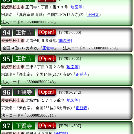
愛媛県松山市
正円寺１丁目１番１１号
[地図等]
宗派名=『真言宗豊山派』
全国711位(17カ寺)の『
正円寺
』
法人コード=「9500005000267」
94
[Open]
正覚寺
[〒791-0000]
愛媛県松山市
北夷子町９３番地
[地図等]
全国14位(217カ寺)の『
正覚寺
』
法人コード=「7500005000269」
95
[Open]
正覚寺
[〒791-8061]
愛媛県松山市
三津３丁目９番２３号
[地図等]
宗派名=『浄土宗』
全国14位(217カ寺)の『
正覚寺
』
法人コード=「3500005000248」
96
[Open]
正観寺
[〒791-0242]
愛媛県松山市
北梅本町１７４５番地
[地図等]
宗派名=『天台宗』
全国755位(16カ寺)の『
正観寺
』
法人コード=「6500005000311」
97
[Open]
正賢寺
[〒791-4507]
愛媛県松山市
熊田６４９番地
[地図等]