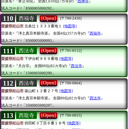
宗派名=『単立寺院』
全国1,616位(7カ寺)の『
西禅寺
』
法人コード=「8500005000292」
110
[Open]
西福寺
[〒799-2430]
愛媛県松山市
北条辻１３３３番地１
[地図等]
宗派名=『浄土真宗本願寺派』
全国4位(357カ寺)の『
西福寺
』
法人コード=「9500005000093」
111
[Open]
西法寺
[〒791-0112]
愛媛県松山市
下伊台町９６９番地
[地図等]
宗派名=『天台宗』
全国89位(82カ寺)の『
西法寺
』
法人コード=「1500005000299」
112
[Open]
西法寺
[〒790-0864]
愛媛県松山市
築山町１２番２７号
[地図等]
宗派名=『浄土真宗本願寺派』
全国89位(82カ寺)の『
西法寺
』
法人コード=「3500005000297」
113
[Open]
西龍寺
[〒790-0855]
愛媛県松山市
持田町３丁目６番１８号
[地図等]