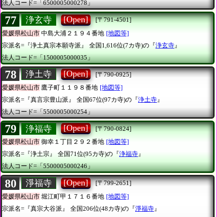
法人コード=「6500005000278」
77
[Open]
浄玄寺
[〒791-4501]
愛媛県松山市
中島大浦２１９４番地
[地図等]
宗派名=『浄土真宗本願寺派』
全国1,616位(7カ寺)の『
浄玄寺
』
法人コード=「1500005000035」
78
[Open]
浄土寺
[〒790-0925]
愛媛県松山市
鷹子町１１９８番地
[地図等]
宗派名=『真言宗豊山派』
全国67位(97カ寺)の『
浄土寺
』
法人コード=「5500005000254」
79
[Open]
浄福寺
[〒790-0824]
愛媛県松山市
御幸１丁目２９２番地
[地図等]
宗派名=『浄土宗』
全国71位(95カ寺)の『
浄福寺
』
法人コード=「5500005000246」
80
[Open]
淨福寺
[〒799-2651]
愛媛県松山市
堀江町甲１７１６番地
[地図等]
宗派名=『真宗大谷派』
全国206位(48カ寺)の『
淨福寺
』