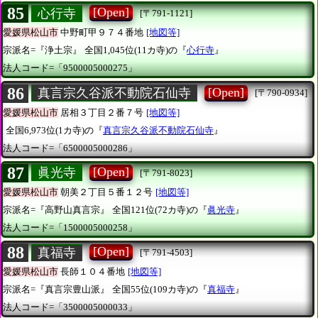
85
[Open]
心行寺
[〒791-1121]
愛媛県松山市
中野町甲９７４番地
[地図等]
宗派名=『浄土宗』
全国1,045位(11カ寺)の『
心行寺
』
法人コード=「9500005000275」
86
[Open]
真言宗久谷派不動院石仙寺
[〒790-0934]
愛媛県松山市
居相３丁目２番７号
[地図等]
全国6,973位(1カ寺)の『
真言宗久谷派不動院石仙寺
』
法人コード=「6500005000286」
87
[Open]
眞光寺
[〒791-8023]
愛媛県松山市
朝美２丁目５番１２号
[地図等]
宗派名=『高野山真言宗』
全国121位(72カ寺)の『
眞光寺
』
法人コード=「1500005000258」
88
[Open]
真福寺
[〒791-4503]
愛媛県松山市
長師１０４番地
[地図等]
宗派名=『真言宗豊山派』
全国55位(109カ寺)の『
真福寺
』
法人コード=「3500005000033」