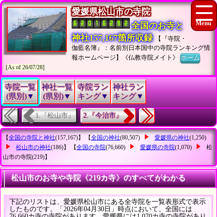
愛媛県松山市の寺院
全国のお寺と
神社157,167箇所収録
【『寺院・
伽藍名簿』：名前別日本国中の寺院ランキング情
報ホームページ】《仏教寺院メイト》
ホーム
[As of 26/07/28]
寺院一覧
神社一覧
寺院ラン
神社ラン
(県別)▼
(県別)▼
キング▼
キング▼
1.『松山市』
2.『今治市』
【
全国の寺院と神社
(157,167)】 【
全国の神社
(80,507)
愛媛県の神社
(1,250)
松山市の神社
(186)】 【
全国の寺院
(76,660)
愛媛県の寺院
(1,070)
松
山市の寺院
(219)】
松山市のお寺や寺院《219カ寺》のすべてがわかる
下記のリストは、愛媛県松山市にある全寺院を一覧表形式で表示
したものです。「2026年04月30日」時点において、全国には
76,660カ寺の寺院があります。愛媛県には1,070カ寺の寺院があり