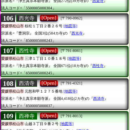
宗派名=『浄土真宗本願寺派』
全国272位(39カ寺)の『
西楽寺
』
法人コード=「5500005000304」
106
[Open]
西光寺
[〒790-0962]
愛媛県松山市
枝松１丁目２番２６号
[地図等]
宗派名=『曹洞宗』
全国3位(584カ寺)の『
西光寺
』
法人コード=「8500005000243」
107
[Open]
西性寺
[〒791-8061]
愛媛県松山市
三津１丁目１０番１８号
[地図等]
宗派名=『浄土真宗本願寺派』
全国671位(18カ寺)の『
西性寺
』
法人コード=「6500005000245」
108
[Open]
西清寺
[〒791-4321]
愛媛県松山市
元怒和甲１２７５番地
[地図等]
宗派名=『浄土真宗本願寺派』
全国4,418位(2カ寺)の『
西清寺
』
法人コード=「8500005000037」
109
[Open]
西禅寺
[〒791-8013]
愛媛県松山市
山越３丁目９番２号
[地図等]