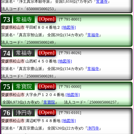
宗派名=『浄土真宗本願寺派』
全国1,616位(7カ寺)の『
常通寺
』
法人コード=「6500005000253」
73
[Open]
常福寺
[〒791-8001]
愛媛県松山市
平田町８０４番地２
[地図等]
宗派名=『真言宗智山派』
全国28位(154カ寺)の『
常福寺
』
法人コード=「2500005000249」
74
[Open]
常福寺
[〒791-8026]
愛媛県松山市
山西町４５０番地
[地図等]
宗派名=『真言宗豊山派』
全国28位(154カ寺)の『
常福寺
』
法人コード=「2500005000281」
75
[Open]
常寶院
[〒791-0000]
愛媛県松山市
大字余戸１２０４番地
[地図等]
全国6,973位(1カ寺)の『
常寶院
』
法人コード=「2500005000257」
76
[Open]
浄円寺
[〒791-0101]
愛媛県松山市
溝辺町甲５４８番地
[地図等]
宗派名=『真言宗豊山派』
全国526位(22カ寺)の『
浄円寺
』