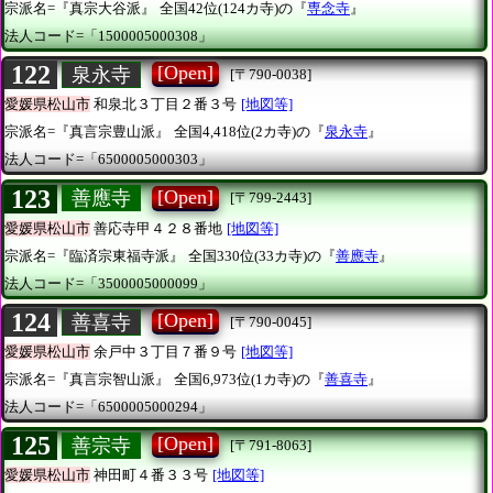
宗派名=『真宗大谷派』
全国42位(124カ寺)の『
専念寺
』
法人コード=「1500005000308」
122
[Open]
泉永寺
[〒790-0038]
愛媛県松山市
和泉北３丁目２番３号
[地図等]
宗派名=『真言宗豊山派』
全国4,418位(2カ寺)の『
泉永寺
』
法人コード=「6500005000303」
123
[Open]
善應寺
[〒799-2443]
愛媛県松山市
善応寺甲４２８番地
[地図等]
宗派名=『臨済宗東福寺派』
全国330位(33カ寺)の『
善應寺
』
法人コード=「3500005000099」
124
[Open]
善喜寺
[〒790-0045]
愛媛県松山市
余戸中３丁目７番９号
[地図等]
宗派名=『真言宗智山派』
全国6,973位(1カ寺)の『
善喜寺
』
法人コード=「6500005000294」
125
[Open]
善宗寺
[〒791-8063]
愛媛県松山市
神田町４番３３号
[地図等]