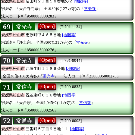
愛媛県松山市
勝山町２丁目１８番地の２
[地図等]
宗派名=『天台寺門宗』
全国39位(127カ寺)の『
常楽寺
』
法人コード=「9500005000283」
69
[Open]
常光寺
[〒791-1134]
愛媛県松山市
恵原町甲４６５番地
[地図等]
宗派名=『浄土宗』
全国36位(131カ寺)の『
常光寺
』
法人コード=「8500005000276」
70
[Open]
常光寺
[〒791-8044]
愛媛県松山市
西垣生町１１８６番地
[地図等]
全国36位(131カ寺)の『
常光寺
』
法人コード=「2500005000273」
71
[Open]
常信寺
[〒790-0835]
愛媛県松山市
祝谷東町６３６番地
[地図等]
宗派名=『天台宗』
全国1,045位(11カ寺)の『
常信寺
』
法人コード=「3500005000256」
72
[Open]
常通寺
[〒790-0003]
愛媛県松山市
三番町５丁目９番地１１
[地図等]