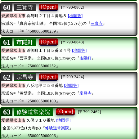
60
[Open]
三寳寺
[〒790-0802]
愛媛県松山市
喜与町２丁目４番地８
[地図等]
宗派名=『真言宗智山派』
全国792位(15カ寺)の『
三寳寺
』
法人コード=「4500005000239」
61
[Open]
市隠軒
[〒790-0843]
愛媛県松山市
道後町１丁目５番３４号
[地図等]
宗派名=『曹洞宗』
全国6,973位(1カ寺)の『
市隠軒
』
法人コード=「7500005000252」
62
[Open]
宗昌寺
[〒799-2424]
愛媛県松山市
八反地甲２５６番地
[地図等]
宗派名=『黄檗宗』
全国1,830位(6カ寺)の『
宗昌寺
』
法人コード=「2500005000100」
63
[Open]
修験道常楽院
[〒799-2462]
愛媛県松山市
久保３１０番地
[地図等]
全国6,973位(1カ寺)の『
修験道常楽院
』
法人コード=「6500005000096」