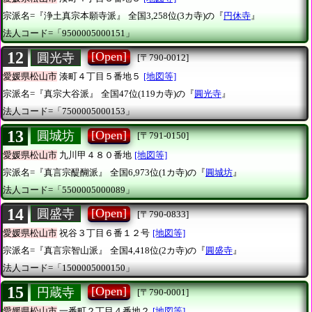
宗派名=『浄土真宗本願寺派』
全国3,258位(3カ寺)の『
円休寺
』
法人コード=「9500005000151」
12
[Open]
圓光寺
[〒790-0012]
愛媛県松山市
湊町４丁目５番地５
[地図等]
宗派名=『真宗大谷派』
全国47位(119カ寺)の『
圓光寺
』
法人コード=「7500005000153」
13
[Open]
圓城坊
[〒791-0150]
愛媛県松山市
九川甲４８０番地
[地図等]
宗派名=『真言宗醍醐派』
全国6,973位(1カ寺)の『
圓城坊
』
法人コード=「5500005000089」
14
[Open]
圓盛寺
[〒790-0833]
愛媛県松山市
祝谷３丁目６番１２号
[地図等]
宗派名=『真言宗智山派』
全国4,418位(2カ寺)の『
圓盛寺
』
法人コード=「1500005000150」
15
[Open]
円蔵寺
[〒790-0001]
愛媛県松山市
一番町２丁目４番地２
[地図等]