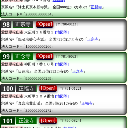
宗派名=『浄土真宗本願寺派』
全国888位(13カ寺)の『
正賢寺
』
法人コード=「2500005000034」
98
[Open]
正宗寺
[〒790-0023]
愛媛県松山市
末広町１６番地３
[地図等]
宗派名=『臨済宗妙心寺派』
全国711位(17カ寺)の『
正宗寺
』
法人コード=「1500005000266」
99
[Open]
正念寺
[〒791-8063]
愛媛県松山市
神田町７番１０号
[地図等]
宗派名=『日蓮宗』
全国53位(113カ寺)の『
正念寺
』
法人コード=「9500005000259」
100
[Open]
正福寺
[〒791-0122]
愛媛県松山市
末町甲１０９番地
[地図等]
宗派名=『真言宗豊山派』
全国8位(281カ寺)の『
正福寺
』
法人コード=「3500005000272」
101
[Open]
正法寺
[〒790-0824]