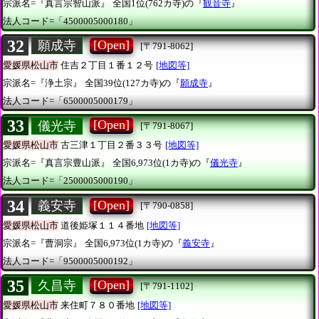
宗派名=『真言宗智山派』
全国1位(762カ寺)の『
観音寺
』
法人コード=「4500005000180」
32
[Open]
願成寺
[〒791-8062]
愛媛県松山市
住吉２丁目１番１２号
[地図等]
宗派名=『浄土宗』
全国39位(127カ寺)の『
願成寺
』
法人コード=「6500005000179」
33
[Open]
儀光寺
[〒791-8067]
愛媛県松山市
古三津１丁目２番３３号
[地図等]
宗派名=『真言宗豊山派』
全国6,973位(1カ寺)の『
儀光寺
』
法人コード=「2500005000190」
34
[Open]
義安寺
[〒790-0858]
愛媛県松山市
道後姫塚１１４番地
[地図等]
宗派名=『曹洞宗』
全国6,973位(1カ寺)の『
義安寺
』
法人コード=「9500005000192」
35
[Open]
久昌寺
[〒791-1102]
愛媛県松山市
来住町７８０番地
[地図等]