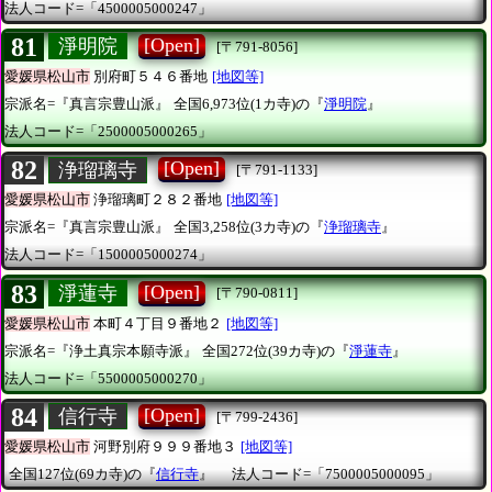
法人コード=「4500005000247」
81
[Open]
淨明院
[〒791-8056]
愛媛県松山市
別府町５４６番地
[地図等]
宗派名=『真言宗豊山派』
全国6,973位(1カ寺)の『
淨明院
』
法人コード=「2500005000265」
82
[Open]
浄瑠璃寺
[〒791-1133]
愛媛県松山市
浄瑠璃町２８２番地
[地図等]
宗派名=『真言宗豊山派』
全国3,258位(3カ寺)の『
浄瑠璃寺
』
法人コード=「1500005000274」
83
[Open]
淨蓮寺
[〒790-0811]
愛媛県松山市
本町４丁目９番地２
[地図等]
宗派名=『浄土真宗本願寺派』
全国272位(39カ寺)の『
淨蓮寺
』
法人コード=「5500005000270」
84
[Open]
信行寺
[〒799-2436]
愛媛県松山市
河野別府９９９番地３
[地図等]
全国127位(69カ寺)の『
信行寺
』
法人コード=「7500005000095」