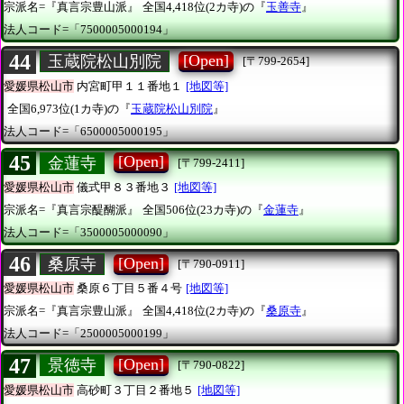
宗派名=『真言宗豊山派』
全国4,418位(2カ寺)の『
玉善寺
』
法人コード=「7500005000194」
44
[Open]
玉蔵院松山別院
[〒799-2654]
愛媛県松山市
内宮町甲１１番地１
[地図等]
全国6,973位(1カ寺)の『
玉蔵院松山別院
』
法人コード=「6500005000195」
45
[Open]
金蓮寺
[〒799-2411]
愛媛県松山市
儀式甲８３番地３
[地図等]
宗派名=『真言宗醍醐派』
全国506位(23カ寺)の『
金蓮寺
』
法人コード=「3500005000090」
46
[Open]
桑原寺
[〒790-0911]
愛媛県松山市
桑原６丁目５番４号
[地図等]
宗派名=『真言宗豊山派』
全国4,418位(2カ寺)の『
桑原寺
』
法人コード=「2500005000199」
47
[Open]
景徳寺
[〒790-0822]
愛媛県松山市
高砂町３丁目２番地５
[地図等]