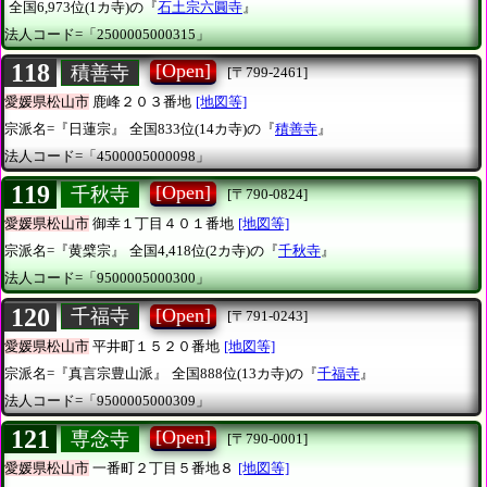
全国6,973位(1カ寺)の『
石土宗六圓寺
』
法人コード=「2500005000315」
118
[Open]
積善寺
[〒799-2461]
愛媛県松山市
鹿峰２０３番地
[地図等]
宗派名=『日蓮宗』
全国833位(14カ寺)の『
積善寺
』
法人コード=「4500005000098」
119
[Open]
千秋寺
[〒790-0824]
愛媛県松山市
御幸１丁目４０１番地
[地図等]
宗派名=『黄檗宗』
全国4,418位(2カ寺)の『
千秋寺
』
法人コード=「9500005000300」
120
[Open]
千福寺
[〒791-0243]
愛媛県松山市
平井町１５２０番地
[地図等]
宗派名=『真言宗豊山派』
全国888位(13カ寺)の『
千福寺
』
法人コード=「9500005000309」
121
[Open]
専念寺
[〒790-0001]
愛媛県松山市
一番町２丁目５番地８
[地図等]