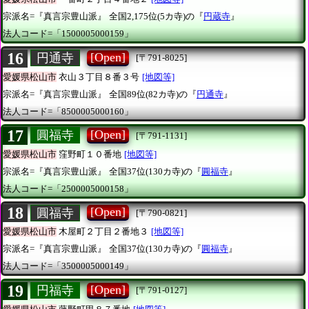
宗派名=『真言宗豊山派』
全国2,175位(5カ寺)の『
円蔵寺
』
法人コード=「1500005000159」
16
[Open]
円通寺
[〒791-8025]
愛媛県松山市
衣山３丁目８番３号
[地図等]
宗派名=『真言宗豊山派』
全国89位(82カ寺)の『
円通寺
』
法人コード=「8500005000160」
17
[Open]
圓福寺
[〒791-1131]
愛媛県松山市
窪野町１０番地
[地図等]
宗派名=『真言宗豊山派』
全国37位(130カ寺)の『
圓福寺
』
法人コード=「2500005000158」
18
[Open]
圓福寺
[〒790-0821]
愛媛県松山市
木屋町２丁目２番地３
[地図等]
宗派名=『真言宗豊山派』
全国37位(130カ寺)の『
圓福寺
』
法人コード=「3500005000149」
19
[Open]
円福寺
[〒791-0127]