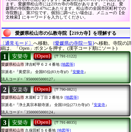
ます。愛媛県松山市には219カ寺の寺院があります。これは、愛
媛県の寺院数の20.47%にあたります。松山市の全国市区町村での
寺院数は、第37位です。個別に調べたい場合は、メニューの【全
文検索】にキーワードを入力してください。
愛媛県松山市の仏教寺院【219カ寺】を理解する
〔通常モード〕
へ移動。
[愛媛県の寺院一覧]
へ移動。寺院の詳
細は、「Open」ボタンを押す。(漢字コード順にソート)
1
[Open]
安樂寺
[〒791-1122]
愛媛県松山市
津吉町甲６２４番地
[地図等]
宗派名=『黄檗宗』
全国85位(83カ寺)の『
安樂寺
』
法人コード=「9500005000127」
2
[Open]
安楽寺
[〒790-0821]
愛媛県松山市
木屋町２丁目２番地９
[地図等]
宗派名=『浄土真宗本願寺派』
全国10位(273カ寺)の『
安楽寺
』
法人コード=「3500005000124」
3
[Open]
安樂寺
[〒791-8035]
愛媛県松山市
久保田町５６番地
[地図等]