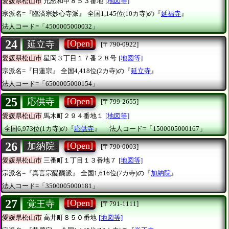
愛媛県松山市
元怒和甲８５３番地
[地図等]
宗派名=『臨済宗妙心寺派』
全国1,145位(10カ寺)の『
延福寺
』
法人コード=「4500005000032」
24
[Open]
延立寺
[〒790-0922]
愛媛県松山市
星岡３丁目１７番２８号
[地図等]
宗派名=『日蓮宗』
全国4,418位(2カ寺)の『
延立寺
』
法人コード=「6500005000154」
25
[Open]
応供寺
[〒799-2655]
愛媛県松山市
馬木町２９４番地１
[地図等]
全国6,973位(1カ寺)の『
応供寺
』
法人コード=「1500005000167」
26
[Open]
加納院
[〒790-0003]
愛媛県松山市
三番町１丁目１３番地７
[地図等]
宗派名=『真言宗醍醐派』
全国1,616位(7カ寺)の『
加納院
』
法人コード=「3500005000181」
27
[Open]
覚王寺
[〒791-1111]
愛媛県松山市
高井町８５０番地
[地図等]