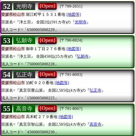
52
[Open]
光明寺
[〒799-2651]
愛媛県松山市
堀江町甲１５３１番地
[地図等]
宗派名=『浄土宗』
全国2位(591カ寺)の『
光明寺
』
法人コード=「6500005000229」
53
[Open]
弘願寺
[〒790-0824]
愛媛県松山市
御幸１丁目２７６番地
[地図等]
宗派名=『浄土宗』
全国458位(25カ寺)の『
弘願寺
』
法人コード=「7500005000228」
54
[Open]
弘正寺
[〒791-8093]
愛媛県松山市
泊町９２０番地
[地図等]
宗派名=『真言宗豊山派』
全国2,585位(4カ寺)の『
弘正寺
』
法人コード=「1500005000225」
55
[Open]
高音寺
[〒791-8007]
愛媛県松山市
高木町２７９番地
[地図等]
宗派名=『真言宗智山派』
全国2,585位(4カ寺)の『
高音寺
』
法人コード=「4500005000230」