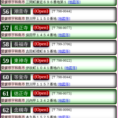
愛媛県宇和島市
三間町兼近６９６番地第１
[地図等]
56
[Open]
潮音寺
[〒798-0044]
愛媛県宇和島市
野川甲１１５０番地
[地図等]
57
[Open]
長正寺
[〒798-0077]
愛媛県宇和島市
保田甲１４５４番地
[地図等]
58
[Open]
長福寺
[〒799-3706]
愛媛県宇和島市
吉田町裡町８５番地
[地図等]
59
[Open]
東禅寺
[〒798-0022]
愛媛県宇和島市
伊吹町１０４１番地の１
[地図等]
60
[Open]
等覚寺
[〒798-0044]
愛媛県宇和島市
野川甲１１５７番地
[地図等]
61
[Open]
徳正寺
[〒798-0075]
愛媛県宇和島市
川内甲１３４２番地
[地図等]
62
[Open]
念稱寺
[〒798-0096]
愛媛県宇和島市
本九島１５２５番地
[地図等]