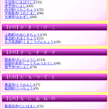
今治市
(いまばりし)
(133)
伊予市
(いよし)
(42)
内子町
(うちこちょう)
(32)
宇和島市
(うわじまし)
(96)
大洲市
(おおずし)
(84)
【か行】か・き・く・け・こ
上島町
(かみじまちょう)
(16)
鬼北町
(きほくちょう)
(22)
久万高原町
(くまこうげんちょう)
(20)
【さ行】さ・し・す・せ・そ
西条市
(さいじょうし)
(114)
四国中央市
(しこくちゅうおうし)
(49)
西予市
(せいよし)
(74)
【た行】た・ち・つ・て・と
東温市
(とうおんし)
(27)
砥部町
(とべちょう)
(9)
【な行】な・に・ぬ・ね・の
新居浜市
(にいはまし)
(32)