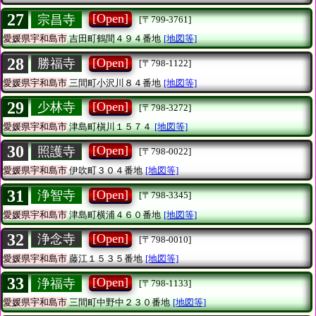
27
[Open]
宗昌寺
[〒799-3761]
愛媛県宇和島市
吉田町鶴間４９４番地
[地図等]
28
[Open]
勝福寺
[〒798-1122]
愛媛県宇和島市
三間町小沢川８４番地
[地図等]
29
[Open]
少林寺
[〒798-3272]
愛媛県宇和島市
津島町槇川１５７４
[地図等]
30
[Open]
照護寺
[〒798-0022]
愛媛県宇和島市
伊吹町３０４番地
[地図等]
31
[Open]
浄智寺
[〒798-3345]
愛媛県宇和島市
津島町横浦４６０番地
[地図等]
32
[Open]
浄念寺
[〒798-0010]
愛媛県宇和島市
藤江１５３５番地
[地図等]
33
[Open]
浄福寺
[〒798-1133]
愛媛県宇和島市
三間町中野中２３０番地
[地図等]