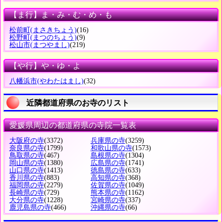
【ま行】ま・み・む・め・も
松前町
(まさきちょう)
(16)
松野町
(まつのちょう)
(9)
松山市
(まつやまし)
(219)
【や行】や・ゆ・よ
八幡浜市
(やわたはまし)
(32)
近隣都道府県のお寺のリスト
愛媛県周辺の都道府県の寺院一覧表
大阪府の寺
(3372)
兵庫県の寺
(3259)
奈良県の寺
(1799)
和歌山県の寺
(1573)
鳥取県の寺
(467)
島根県の寺
(1304)
岡山県の寺
(1380)
広島県の寺
(1741)
山口県の寺
(1413)
徳島県の寺
(633)
香川県の寺
(883)
高知県の寺
(368)
福岡県の寺
(2279)
佐賀県の寺
(1049)
長崎県の寺
(729)
熊本県の寺
(1162)
大分県の寺
(1228)
宮崎県の寺
(337)
鹿児島県の寺
(466)
沖縄県の寺
(66)