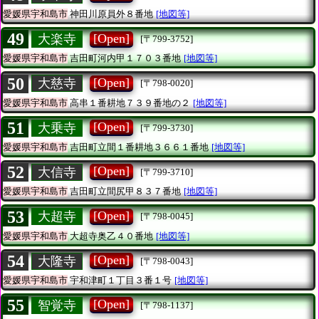
愛媛県宇和島市
神田川原員外８番地
[地図等]
49
[Open]
大楽寺
[〒799-3752]
愛媛県宇和島市
吉田町河内甲１７０３番地
[地図等]
50
[Open]
大慈寺
[〒798-0020]
愛媛県宇和島市
高串１番耕地７３９番地の２
[地図等]
51
[Open]
大乗寺
[〒799-3730]
愛媛県宇和島市
吉田町立間１番耕地３６６１番地
[地図等]
52
[Open]
大信寺
[〒799-3710]
愛媛県宇和島市
吉田町立間尻甲８３７番地
[地図等]
53
[Open]
大超寺
[〒798-0045]
愛媛県宇和島市
大超寺奥乙４０番地
[地図等]
54
[Open]
大隆寺
[〒798-0043]
愛媛県宇和島市
宇和津町１丁目３番１号
[地図等]
55
[Open]
智覚寺
[〒798-1137]