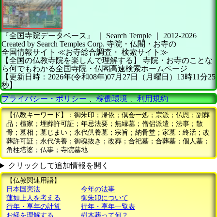
『全国寺院データベース』 ｜ Search Temple
｜
2012-2026
Created by
Search Temples Corp.
寺院・仏閣・お寺の
全国情報サイト
≪お寺総合調査・
検索サイト≫
【全国の仏教寺院を楽しんで理解する】
寺院・お寺のことな
ら何でもわかる全国寺院・仏閣高速検索ホームページ
【更新日時：2026年(令和08年)07月27日（月曜日）13時11分25
秒】
プライバシー・ポリシー
、
稼働環境
、
利用規約
【仏教キーワード】：御朱印；帰依；倶会一処；宗派；仏恩；副葬
品；檀家；埋葬許可証；年忌法要；無縁墓；僧侶派遣；法事；散
骨；墓相；墓じまい；永代供養墓；宗旨；納骨堂；家墓；終活；改
葬許可証；永代供養；御魂抜き；改葬；合祀墓；合葬墓；個人墓；
角柱塔婆；仏事；寺院墓地
クリックして追加情報を開く
【仏教関連用語】
日本国憲法
今年の法事
蓮如上人を考える
御朱印について
行年・享年の計算
行年・享年一覧表
お経を理解する
樹木葬って何？