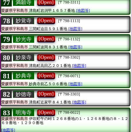
77
[Open]
満願寺
[〒798-3311]
愛媛県宇和島市
津島町岩渕甲１６５７番地
[地図等]
78
[Open]
妙覚寺
[〒798-1113]
愛媛県宇和島市
三間町迫目５９１番地
[地図等]
79
[Open]
妙光寺
[〒798-1132]
愛媛県宇和島市
三間町波岡８３１番地
[地図等]
80
[Open]
妙泉寺
[〒798-3302]
愛媛県宇和島市
津島町高田乙２０１番地
[地図等]
81
[Open]
妙典寺
[〒798-0071]
愛媛県宇和島市
妙典寺前乙５０６番地
[地図等]
82
[Open]
妙徳寺
[〒798-3303]
愛媛県宇和島市
津島町近家甲８４１番地
[地図等]
83
[Open]
明海寺
[〒798-0022]
愛媛県宇和島市
伊吹町午の峠１２６８番地の１・１２６８番地の８・１２
６９番地・１２９０番地
[地図等]