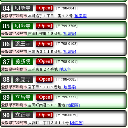
84
[Open]
明源寺
[〒798-0041]
愛媛県宇和島市
本町追手１丁目１番１２号
[地図等]
85
[Open]
明淵寺
[〒799-3706]
愛媛県宇和島市
吉田町裡町４８番地
[地図等]
86
[Open]
薬王寺
[〒798-0102]
愛媛県宇和島市
三浦西３１１５番地
[地図等]
87
[Open]
勇勝院
[〒798-0101]
愛媛県宇和島市
三浦東８２４番地
[地図等]
88
[Open]
来應寺
[〒798-0085]
愛媛県宇和島市
宮下甲１１０２番地
[地図等]
89
[Open]
立昌寺
[〒799-3771]
愛媛県宇和島市
吉田町南君５０１番地
[地図等]
90
[Open]
立正寺
[〒798-0039]
愛媛県宇和島市
大宮町１丁目３番１１号
[地図等]