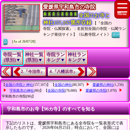
愛媛県宇和島市の寺院
全国のお寺と
神社157,167箇所収録
【『全国の
寺院・仏閣探索』：名前別全国の寺院・仏閣ラン
キング発信サイト】《仏教寺院メイト》
ホー
ム
[As of 26/07/28]
寺院一覧
神社一覧
寺院ラン
神社ラン
(県別)▼
(県別)▼
キング▼
キング▼
2.『今治市』
4.『八幡浜市』
【
全国の寺院と神社
(157,167)】 【
全国の神社
(80,507)
愛媛県の神社
(1,250)
宇和島市の神社
(86)】 【
全国の寺院
(76,660)
愛媛県の寺院
(1,070)
宇和島市の寺院
(96)】
宇和島市のお寺【96カ寺】のすべてを知る
下記のリストは、愛媛県宇和島市にある全寺院を一覧表形式で表
示したものです。「2026年04月25日」時点において、全国には