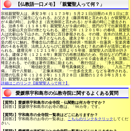
【仏教語一口メモ】「親鸞聖人って何？」
宗祖親鸞聖人は、承安３年（１１７３年）５月２１日(旧暦の４月１日)に京
都の日野でご誕生になられる。お父さま（藤原有範と言われる）が親鸞聖人
が４歳の時に、お母さま（吉光御前と言われる）が８歳の時にご逝去され
る。治承５年（１１８１年）親鸞聖人が９歳の時に、慈円の下で出家得度さ
れ、比叡山天台宗の僧となられる。建仁元年（１２０１年）の春頃、親鸞聖
人は比叡山を下山され、六角堂に百日参籠される。その後、吉水の法然上人
の下で信心決定され、弟子となられる。建永２年（１２０７年）、後鳥羽上
皇の怒りに触れ、専修念仏の禁止と西意善綽房・性願房・住蓮房・安楽房遵
西の４名を死罪、法然上人ならびに親鸞聖人を含む７名の弟子が流罪に処せ
られる。 建暦元年（１２１１年）流罪より５年後、親鸞聖人の流罪が許さ
れる。建保２年（１２１４年）東国での布教活動のため、性信などの門弟と
共に越後を出発し、常陸国に向かう。親鸞聖人が６０歳を過ぎた頃、京都に
帰京される。その後は著作活動に励まられ、「教行信証」、「浄土和讃」、
「高僧和讃」、「唯信鈔文意」、「尊号真像銘文」「愚禿鈔」、「入出二門
偈」「四十八誓願」、「正像末和讃」「一念多念文意」などを著作される。
旧暦の弘長２年（１２６２年）１１月２８日（新暦の１２６３年１月１６
日）親鸞聖人は９０歳で入滅される。
詳細はこのリンク【親鸞聖人って何？】
愛媛県宇和島市の仏教寺院に関するよくある質問
【質問1】愛媛県宇和島市の全寺院・仏閣数は何カ寺ですか？
【回答1】愛媛県宇和島市のお寺の数は、「96カ寺」です。
【質問2】宇和島市の全寺院一覧表はどこにありますか？
【回答2】宇和島市のお寺の一覧表は、
こちらのリンクをクリック
してくだ
さい。