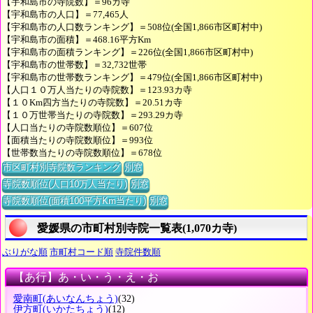
【宇和島市の寺院数】＝96カ寺
【宇和島市の人口】＝77,465人
【宇和島市の人口数ランキング】＝508位(全国1,866市区町村中)
【宇和島市の面積】＝468.16平方Km
【宇和島市の面積ランキング】＝226位(全国1,866市区町村中)
【宇和島市の世帯数】＝32,732世帯
【宇和島市の世帯数ランキング】＝479位(全国1,866市区町村中)
【人口１０万人当たりの寺院数】＝123.93カ寺
【１０Km四方当たりの寺院数】＝20.51カ寺
【１０万世帯当たりの寺院数】＝293.29カ寺
【人口当たりの寺院数順位】＝607位
【面積当たりの寺院数順位】＝993位
【世帯数当たりの寺院数順位】＝678位
市区町村別寺院数ランキング
別窓
寺院数順位(人口10万人当たり)
別窓
寺院数順位(面積100平方Km当たり)
別窓
愛媛県の市町村別寺院一覧表(1,070カ寺)
ぶりがな順
市町村コード順
寺院件数順
【あ行】あ・い・う・え・お
愛南町
(あいなんちょう)
(32)
伊方町
(いかたちょう)
(12)