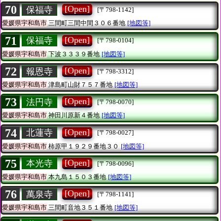
70
[Open]
保福寺
[〒798-1142]
愛媛県宇和島市
三間町三間中間３０６番地
[地図等]
71
[Open]
保福寺
[〒798-0104]
愛媛県宇和島市
下波３３３９番地
[地図等]
72
[Open]
報恩寺
[〒798-3312]
愛媛県宇和島市
津島町山財７５７番地
[地図等]
73
[Open]
法円寺
[〒798-0070]
愛媛県宇和島市
神田川原新４番地
[地図等]
74
[Open]
北蓮寺
[〒798-0027]
愛媛県宇和島市
柿原甲１９２９番地３０
[地図等]
75
[Open]
本光寺
[〒798-0096]
愛媛県宇和島市
本九島１５０３番地
[地図等]
76
[Open]
萬泉寺
[〒798-1141]
愛媛県宇和島市
三間町音地３５１番地
[地図等]