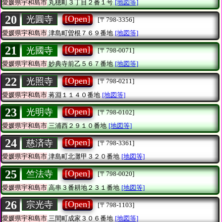
愛媛県宇和島市
丸穂町３丁目２番１号
[地図等]
20
[Open]
光圓寺
[〒798-3356]
愛媛県宇和島市
津島町曽根７６９番地
[地図等]
21
[Open]
光國寺
[〒798-0071]
愛媛県宇和島市
妙典寺前乙５６７番地
[地図等]
22
[Open]
光照寺
[〒798-0211]
愛媛県宇和島市
蒋淵１１４０番地
[地図等]
23
[Open]
光明寺
[〒798-0102]
愛媛県宇和島市
三浦西２９１０番地
[地図等]
24
[Open]
慈済寺
[〒798-3361]
愛媛県宇和島市
津島町北灘甲３２０番地
[地図等]
25
[Open]
竺法寺
[〒798-0020]
愛媛県宇和島市
高串３番耕地２３１番地
[地図等]
26
[Open]
宗光寺
[〒798-1103]
愛媛県宇和島市
三間町成家３０６番地
[地図等]