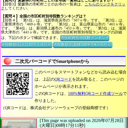
【質問3】愛媛県の市町村ごとの全寺院一覧表はどこにありますか？
【回答3】愛媛県の市町村ごとのお寺の一覧表は、
こちらのリンクをクリッ
ク
してください。
【質問４】全国の市区町村別寺院数ランキングは？
【回答４】「第1位」は、滋賀県長浜市の『507ヶ寺』です。「第2位」は、
三重県津市の『469ヶ寺』です。「第3位」は、富山県富山市の『461ヶ寺』
です。「第4位」は、新潟県上越市の『451ヶ寺』です。「第5位」は、滋賀
県大津市の『441ヶ寺』です。全国の市区町村県別寺院ランキングの詳細
は、下記のボタンで確認できます。
市区町村別寺院数ランキング
寺院数順位(人口10万人当たり)
寺院数順位(面積100平方Km当たり)
二次元バーコードでSmartphoneから
このページをスマートフォンなどから読み込む場合
は、上記の
QRコード
を読み取ると、このページの
ホームページが表示されます。
このQRコードは、
100%無料QRコード作成ツール
で
作りました。
（QRコードは、株式会社デンソーウェーブの登録商標です）
[This page was uploaded on 2026年07月28日
(火曜日)08時17分11秒]