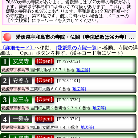
76,660カ寺の寺院があります。愛媛県には1,070カ寺の寺院があり
ます。愛媛県宇和島市には96カ寺の寺院があります。これは、愛
媛県の寺院数の8.97%にあたります。宇和島市の全国市区町村で
の寺院数は、第191位です。個別に調べたい場合は、メニューの
【全文検索】にキーワードを入力してください。
愛媛県宇和島市の寺院・仏閣《寺院総数は96カ寺》を
〔詳細モード〕
へ移動。
[愛媛県の寺院一覧]
へ移動。寺院の詳
細は、「Open」ボタンを押す。(漢字コード順にソート)
1
[Open]
安楽寺
[〒799-3752]
愛媛県宇和島市
吉田町河内甲３７１番地
[地図等]
2
[Open]
安養寺
[〒798-1101]
愛媛県宇和島市
三間町大藤６００番地
[地図等]
3
[Open]
醫王寺
[〒799-3730]
愛媛県宇和島市
吉田町立間２番耕地２７１０番地
[地図等]
4
[Open]
一乗寺
[〒799-3710]
愛媛県宇和島市
吉田町立間尻甲７４７番地
[地図等]
[Open]