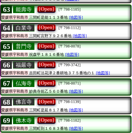
63
[Open]
能壽寺
[〒798-1105]
愛媛県宇和島市
三間町是能１１３番地
[地図等]
64
[Open]
白業寺
[〒798-1112]
愛媛県宇和島市
三間町宮野下９２６番地
[地図等]
65
[Open]
普門寺
[〒798-0078]
愛媛県宇和島市
祝森甲１８１６番地
[地図等]
66
[Open]
福嚴寺
[〒799-3742]
愛媛県宇和島市
吉田町法花津２番耕地３７５番地の１
[地図等]
67
[Open]
仏海寺
[〒798-0071]
愛媛県宇和島市
妙典寺前乙５６０番地
[地図等]
68
[Open]
佛言寺
[〒798-1139]
愛媛県宇和島市
三間町是延８１７番地
[地図等]
69
[Open]
佛木寺
[〒798-1102]
愛媛県宇和島市
三間町則１６８３番地
[地図等]