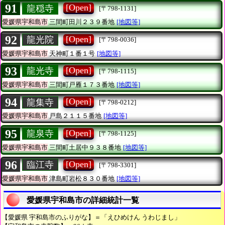
91
[Open]
龍穏寺
[〒798-1131]
愛媛県宇和島市
三間町田川２３９番地
[地図等]
92
[Open]
龍光院
[〒798-0036]
愛媛県宇和島市
天神町１番１号
[地図等]
93
[Open]
龍光寺
[〒798-1115]
愛媛県宇和島市
三間町戸雁１７３番地
[地図等]
94
[Open]
龍集寺
[〒798-0212]
愛媛県宇和島市
戸島２１１５番地
[地図等]
95
[Open]
龍泉寺
[〒798-1125]
愛媛県宇和島市
三間町土居中９３８番地
[地図等]
96
[Open]
臨江寺
[〒798-3301]
愛媛県宇和島市
津島町岩松８３０番地
[地図等]
愛媛県宇和島市の詳細統計一覧
【愛媛県 宇和島市のふりがな】＝「えひめけん うわじまし」