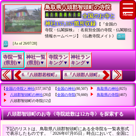
鳥取県八頭郡智頭町の寺院
全国のお寺と
神社157,167箇所収録
【『全国の
寺院・仏閣探検』：名前別全国の寺院・仏閣順位
情報ホームページ】《仏教寺院メイト》
ホー
ム
[As of 26/07/28]
寺院一覧
神社一覧
寺院ラン
神社ラン
(県別)▼
(県別)▼
キング▼
キング▼
6.『八頭郡若桜町』
8.『八頭郡八頭町』
【
全国の寺院と神社
(157,167)】 【
全国の神社
(80,507)
鳥取県の神社
(825)
八頭郡智頭町の神社
(26)】 【
全国の寺院
(76,660)
鳥取県の寺院
(467)
八頭郡智頭町の寺院
(12)】
八頭郡智頭町のお寺《寺院総数は12カ寺》を探索する
下記のリストは、鳥取県八頭郡智頭町にある全寺院を一覧表形式
で表示したものです。「2026年07月05日」時点において、全国に