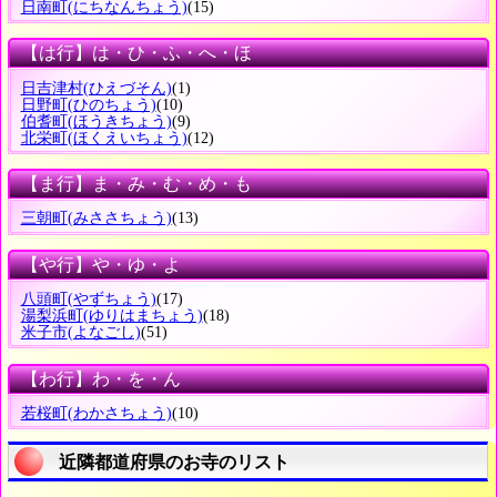
日南町
(にちなんちょう)
(15)
【は行】は・ひ・ふ・へ・ほ
日吉津村
(ひえづそん)
(1)
日野町
(ひのちょう)
(10)
伯耆町
(ほうきちょう)
(9)
北栄町
(ほくえいちょう)
(12)
【ま行】ま・み・む・め・も
三朝町
(みささちょう)
(13)
【や行】や・ゆ・よ
八頭町
(やずちょう)
(17)
湯梨浜町
(ゆりはまちょう)
(18)
米子市
(よなごし)
(51)
【わ行】わ・を・ん
若桜町
(わかさちょう)
(10)
近隣都道府県のお寺のリスト