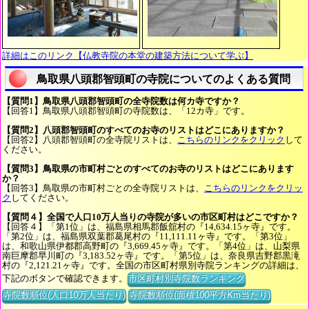
詳細はこのリンク【仏教寺院の本堂の建築方法について学ぶ】
鳥取県八頭郡智頭町の寺院についてのよくある質問
【質問1】鳥取県八頭郡智頭町の全寺院数は何カ寺ですか？
【回答1】鳥取県八頭郡智頭町の寺院数は、「12カ寺」です。
【質問2】八頭郡智頭町のすべてのお寺のリストはどこにありますか？
【回答2】八頭郡智頭町の全寺院リストは、
こちらのリンクをクリック
して
ください。
【質問3】鳥取県の市町村ごとのすべてのお寺のリストはどこにあります
か？
【回答3】鳥取県の市町村ごとの全寺院リストは、
こちらのリンクをクリッ
ク
してください。
【質問４】全国で人口10万人当りの寺院が多いの市区町村はどこですか？
【回答４】「第1位」は、福島県相馬郡飯舘村の『14,634.15ヶ寺』です。
「第2位」は、福島県双葉郡葛尾村の『11,111.11ヶ寺』です。「第3位」
は、和歌山県伊都郡高野町の『3,669.45ヶ寺』です。「第4位」は、山梨県
南巨摩郡早川町の『3,183.52ヶ寺』です。「第5位」は、奈良県吉野郡黒滝
村の『2,121.21ヶ寺』です。全国の市区町村県別寺院ランキングの詳細は、
下記のボタンで確認できます。
市区町村別寺院数ランキング
寺院数順位(人口10万人当たり)
寺院数順位(面積100平方Km当たり)