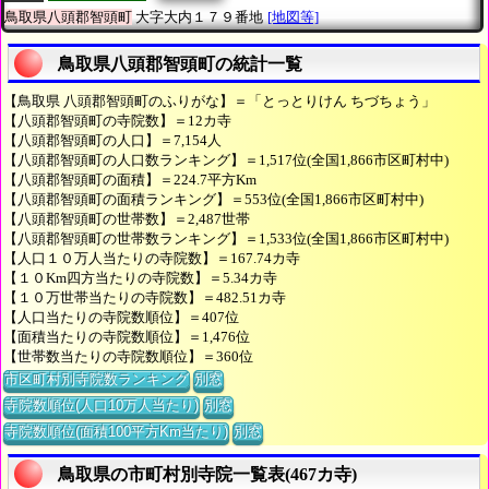
鳥取県八頭郡智頭町
大字大内１７９番地
[地図等]
鳥取県八頭郡智頭町の統計一覧
【鳥取県 八頭郡智頭町のふりがな】＝「とっとりけん ちづちょう」
【八頭郡智頭町の寺院数】＝12カ寺
【八頭郡智頭町の人口】＝7,154人
【八頭郡智頭町の人口数ランキング】＝1,517位(全国1,866市区町村中)
【八頭郡智頭町の面積】＝224.7平方Km
【八頭郡智頭町の面積ランキング】＝553位(全国1,866市区町村中)
【八頭郡智頭町の世帯数】＝2,487世帯
【八頭郡智頭町の世帯数ランキング】＝1,533位(全国1,866市区町村中)
【人口１０万人当たりの寺院数】＝167.74カ寺
【１０Km四方当たりの寺院数】＝5.34カ寺
【１０万世帯当たりの寺院数】＝482.51カ寺
【人口当たりの寺院数順位】＝407位
【面積当たりの寺院数順位】＝1,476位
【世帯数当たりの寺院数順位】＝360位
市区町村別寺院数ランキング
別窓
寺院数順位(人口10万人当たり)
別窓
寺院数順位(面積100平方Km当たり)
別窓
鳥取県の市町村別寺院一覧表(467カ寺)