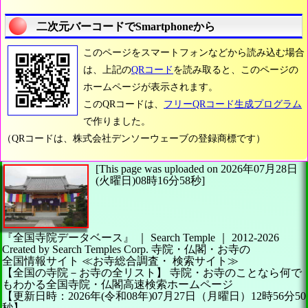
二次元バーコードでSmartphoneから
このページをスマートフォンなどから読み込む場合
は、上記の
QRコード
を読み取ると、このページの
ホームページが表示されます。
このQRコードは、
フリーQRコード生成プログラム
で作りました。
（QRコードは、株式会社デンソーウェーブの登録商標です）
[This page was uploaded on 2026年07月28日
(火曜日)08時16分58秒]
『全国寺院データベース』 ｜ Search Temple
｜
2012-2026
Created by
Search Temples Corp.
寺院・仏閣・お寺の
全国情報サイト
≪お寺総合調査・
検索サイト≫
【全国の寺院－お寺の全リスト】
寺院・お寺のことなら何で
もわかる全国寺院・仏閣高速検索ホームページ
【更新日時：2026年(令和08年)07月27日（月曜日）12時56分50
秒】