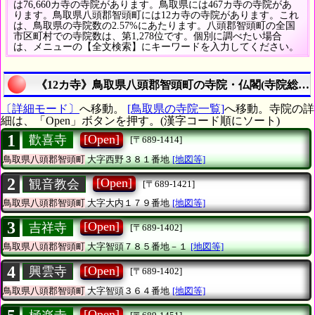
は76,660カ寺の寺院があります。鳥取県には467カ寺の寺院があ
ります。鳥取県八頭郡智頭町には12カ寺の寺院があります。これ
は、鳥取県の寺院数の2.57%にあたります。八頭郡智頭町の全国
市区町村での寺院数は、第1,278位です。個別に調べたい場合
は、メニューの【全文検索】にキーワードを入力してください。
《12カ寺》鳥取県八頭郡智頭町の寺院・仏閣(寺院総数は
〔詳細モード〕
へ移動。
[鳥取県の寺院一覧]
へ移動。寺院の詳
細は、「Open」ボタンを押す。(漢字コード順にソート)
1
[Open]
歡喜寺
[〒689-1414]
鳥取県八頭郡智頭町
大字西野３８１番地
[地図等]
2
[Open]
観音教会
[〒689-1421]
鳥取県八頭郡智頭町
大字大内１７９番地
[地図等]
3
[Open]
吉祥寺
[〒689-1402]
鳥取県八頭郡智頭町
大字智頭７８５番地－１
[地図等]
4
[Open]
興雲寺
[〒689-1402]
鳥取県八頭郡智頭町
大字智頭３６４番地
[地図等]
[Open]