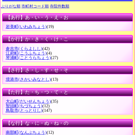
ぶりがな順
市町村コード順
寺院件数順
【あ行】あ・い・う・え・お
岩美町
(いわみちょう)
(19)
【か行】か・き・く・け・こ
倉吉市
(くらよしし)
(42)
江府町
(こうふちょう)
(4)
琴浦町
(ことうらちょう)
(27)
【さ行】さ・し・す・せ・そ
境港市
(さかいみなとし)
(13)
【た行】た・ち・つ・て・と
大山町
(だいせんちょう)
(35)
智頭町
(ちづちょう)
(12)
鳥取市
(とっとりし)
(147)
【な行】な・に・ぬ・ね・の
南部町
(なんぶちょう)
(12)