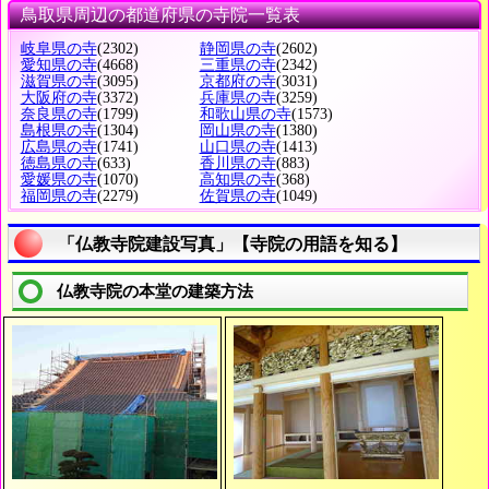
鳥取県周辺の都道府県の寺院一覧表
岐阜県の寺
(2302)
静岡県の寺
(2602)
愛知県の寺
(4668)
三重県の寺
(2342)
滋賀県の寺
(3095)
京都府の寺
(3031)
大阪府の寺
(3372)
兵庫県の寺
(3259)
奈良県の寺
(1799)
和歌山県の寺
(1573)
島根県の寺
(1304)
岡山県の寺
(1380)
広島県の寺
(1741)
山口県の寺
(1413)
徳島県の寺
(633)
香川県の寺
(883)
愛媛県の寺
(1070)
高知県の寺
(368)
福岡県の寺
(2279)
佐賀県の寺
(1049)
「仏教寺院建設写真」【寺院の用語を知る】
仏教寺院の本堂の建築方法