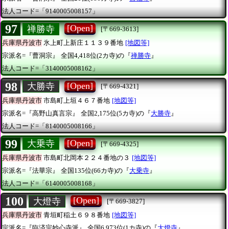
法人コード=「9140005008157」
97
[Open]
禅勝寺
[〒669-3613]
兵庫県丹波市
氷上町上新庄１１３９番地
[地図等]
宗派名=『曹洞宗』
全国4,418位(2カ寺)の『
禅勝寺
』
法人コード=「3140005008162」
98
[Open]
大勝寺
[〒669-4321]
兵庫県丹波市
市島町上垣４６７番地
[地図等]
宗派名=『高野山真言宗』
全国2,175位(5カ寺)の『
大勝寺
』
法人コード=「8140005008166」
99
[Open]
大乗寺
[〒669-4325]
兵庫県丹波市
市島町北岡本２２４番地の３
[地図等]
宗派名=『法華宗』
全国135位(66カ寺)の『
大乗寺
』
法人コード=「6140005008168」
100
[Open]
大燈寺
[〒669-3827]
兵庫県丹波市
青垣町稲土６９８番地
[地図等]
宗派名=『臨済宗妙心寺派』
全国6,973位(1カ寺)の『
大燈寺
』