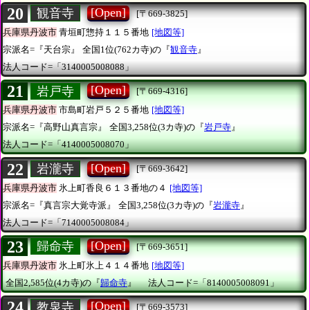
20
[Open]
観音寺
[〒669-3825]
兵庫県丹波市
青垣町惣持１１５番地
[地図等]
宗派名=『天台宗』
全国1位(762カ寺)の『
観音寺
』
法人コード=「3140005008088」
21
[Open]
岩戸寺
[〒669-4316]
兵庫県丹波市
市島町岩戸５２５番地
[地図等]
宗派名=『高野山真言宗』
全国3,258位(3カ寺)の『
岩戸寺
』
法人コード=「4140005008070」
22
[Open]
岩瀧寺
[〒669-3642]
兵庫県丹波市
氷上町香良６１３番地の４
[地図等]
宗派名=『真言宗大覚寺派』
全国3,258位(3カ寺)の『
岩瀧寺
』
法人コード=「7140005008084」
23
[Open]
歸命寺
[〒669-3651]
兵庫県丹波市
氷上町氷上４１４番地
[地図等]
全国2,585位(4カ寺)の『
歸命寺
』
法人コード=「8140005008091」
24
[Open]
教泉寺
[〒669-3573]