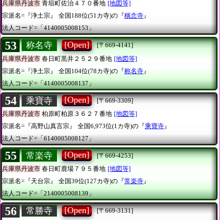
兵庫県丹波市
青垣町佐治４７０番地
[地図等]
宗派名=『浄土宗』
全国188位(51カ寺)の『
稱念寺
』
法人コード=「4140005008153」
53
[Open]
称名寺
[〒669-4141]
兵庫県丹波市
春日町黒井２５２９番地
[地図等]
宗派名=『浄土宗』
全国104位(78カ寺)の『
称名寺
』
法人コード=「4140005008137」
54
[Open]
乘寶寺
[〒669-3309]
兵庫県丹波市
柏原町柏原３６２７番地
[地図等]
宗派名=『高野山真言宗』
全国6,973位(1カ寺)の『
乘寶寺
』
法人コード=「6140005008127」
55
[Open]
常楽寺
[〒669-4253]
兵庫県丹波市
春日町鹿場７９５番地
[地図等]
宗派名=『天台宗』
全国39位(127カ寺)の『
常楽寺
』
法人コード=「2140005008139」
56
[Open]
常勝寺
[〒669-3131]