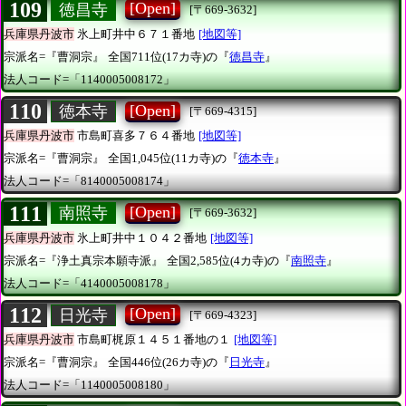
109
[Open]
徳昌寺
[〒669-3632]
兵庫県丹波市
氷上町井中６７１番地
[地図等]
宗派名=『曹洞宗』
全国711位(17カ寺)の『
徳昌寺
』
法人コード=「1140005008172」
110
[Open]
徳本寺
[〒669-4315]
兵庫県丹波市
市島町喜多７６４番地
[地図等]
宗派名=『曹洞宗』
全国1,045位(11カ寺)の『
徳本寺
』
法人コード=「8140005008174」
111
[Open]
南照寺
[〒669-3632]
兵庫県丹波市
氷上町井中１０４２番地
[地図等]
宗派名=『浄土真宗本願寺派』
全国2,585位(4カ寺)の『
南照寺
』
法人コード=「4140005008178」
112
[Open]
日光寺
[〒669-4323]
兵庫県丹波市
市島町梶原１４５１番地の１
[地図等]
宗派名=『曹洞宗』
全国446位(26カ寺)の『
日光寺
』
法人コード=「1140005008180」