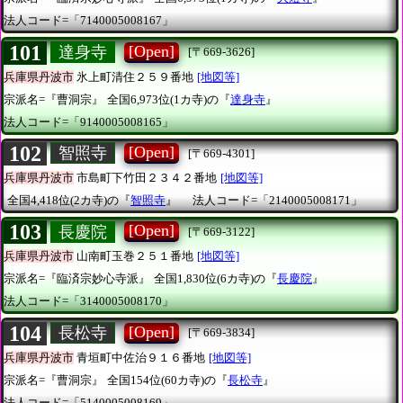
法人コード=「7140005008167」
101
[Open]
達身寺
[〒669-3626]
兵庫県丹波市
氷上町清住２５９番地
[地図等]
宗派名=『曹洞宗』
全国6,973位(1カ寺)の『
達身寺
』
法人コード=「9140005008165」
102
[Open]
智照寺
[〒669-4301]
兵庫県丹波市
市島町下竹田２３４２番地
[地図等]
全国4,418位(2カ寺)の『
智照寺
』
法人コード=「2140005008171」
103
[Open]
長慶院
[〒669-3122]
兵庫県丹波市
山南町玉巻２５１番地
[地図等]
宗派名=『臨済宗妙心寺派』
全国1,830位(6カ寺)の『
長慶院
』
法人コード=「3140005008170」
104
[Open]
長松寺
[〒669-3834]
兵庫県丹波市
青垣町中佐治９１６番地
[地図等]
宗派名=『曹洞宗』
全国154位(60カ寺)の『
長松寺
』
法人コード=「5140005008169」