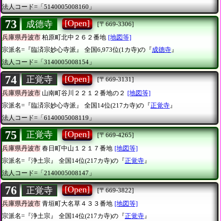
法人コード=「5140005008160」
73
[Open]
成德寺
[〒669-3306]
兵庫県丹波市
柏原町北中２６２番地
[地図等]
宗派名=『臨済宗妙心寺派』
全国6,973位(1カ寺)の『
成德寺
』
法人コード=「3140005008154」
74
[Open]
正覚寺
[〒669-3131]
兵庫県丹波市
山南町谷川２２１２番地の２
[地図等]
宗派名=『臨済宗妙心寺派』
全国14位(217カ寺)の『
正覚寺
』
法人コード=「6140005008119」
75
[Open]
正覚寺
[〒669-4265]
兵庫県丹波市
春日町中山１２１７番地
[地図等]
宗派名=『浄土宗』
全国14位(217カ寺)の『
正覚寺
』
法人コード=「2140005008147」
76
[Open]
正覚寺
[〒669-3822]
兵庫県丹波市
青垣町大名草４３３番地
[地図等]
宗派名=『浄土宗』
全国14位(217カ寺)の『
正覚寺
』