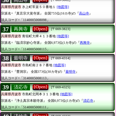
36
兵庫県丹波市
氷上町常楽５０番地１
[地図等]
宗派名=『真言宗大覚寺派』
全国755位(16カ寺)の『
高山寺
』
法人コード=「1140005008098」
37
[Open]
再興寺
[〒669-3823]
兵庫県丹波市
青垣町大稗４１３番地
[地図等]
宗派名=『臨済宗妙心寺派』
全国6,973位(1カ寺)の『
再興寺
』
法人コード=「1140005008115」
38
[Open]
最明寺
[〒669-4314]
兵庫県丹波市
市島町南２８７番地
[地図等]
宗派名=『曹洞宗』
全国373位(30カ寺)の『
最明寺
』
法人コード=「3140005008113」
39
[Open]
済応寺
[〒669-4325]
兵庫県丹波市
市島町北岡本３１３番地
[地図等]
宗派名=『浄土真宗本願寺派』
全国6,973位(1カ寺)の『
済応寺
』
法人コード=「5140005008111」
[Open]