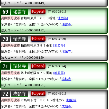
法人コード=「9140005008149」
69
[Open]
瑞雲寺
[〒669-3801]
兵庫県丹波市
青垣町東芦田６３３番地
[地図等]
宗派名=『曹洞宗』
全国138位(65カ寺)の『
瑞雲寺
』
法人コード=「5140005008152」
70
[Open]
瑞光寺
[〒669-3309]
兵庫県丹波市
柏原町柏原３８３番地
[地図等]
宗派名=『曹洞宗』
全国164位(57カ寺)の『
瑞光寺
』
法人コード=「7140005008150」
71
[Open]
瑞林寺
[〒669-3574]
兵庫県丹波市
氷上町朝阪９７２番地
[地図等]
宗派名=『曹洞宗』
全国711位(17カ寺)の『
瑞林寺
』
法人コード=「6140005008151」
72
[Open]
成願寺
[〒669-4301]
兵庫県丹波市
市島町下竹田３０４５番地の２
[地図等]
宗派名=『曹洞宗』
全国231位(44カ寺)の『
成願寺
』