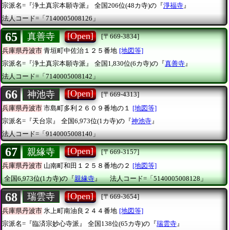
宗派名=『浄土真宗本願寺派』
全国206位(48カ寺)の『
淨福寺
』
法人コード=「7140005008126」
65
[Open]
真善寺
[〒669-3834]
兵庫県丹波市
青垣町中佐治１２５番地
[地図等]
宗派名=『浄土真宗本願寺派』
全国1,830位(6カ寺)の『
真善寺
』
法人コード=「7140005008142」
66
[Open]
神池寺
[〒669-4313]
兵庫県丹波市
市島町多利２６０９番地の１
[地図等]
宗派名=『天台宗』
全国6,973位(1カ寺)の『
神池寺
』
法人コード=「9140005008140」
67
[Open]
親緣寺
[〒669-3157]
兵庫県丹波市
山南町和田１２５８番地の２
[地図等]
全国6,973位(1カ寺)の『
親緣寺
』
法人コード=「5140005008128」
68
[Open]
瑞雲寺
[〒669-3654]
兵庫県丹波市
氷上町南油良２４４番地
[地図等]
宗派名=『臨済宗妙心寺派』
全国138位(65カ寺)の『
瑞雲寺
』