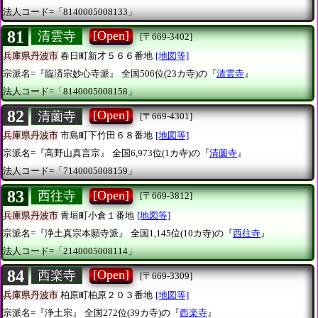
法人コード=「8140005008133」
81
[Open]
清雲寺
[〒669-3402]
兵庫県丹波市
春日町新才５６６番地
[地図等]
宗派名=『臨済宗妙心寺派』
全国506位(23カ寺)の『
清雲寺
』
法人コード=「8140005008158」
82
[Open]
清薗寺
[〒669-4301]
兵庫県丹波市
市島町下竹田６８番地
[地図等]
宗派名=『高野山真言宗』
全国6,973位(1カ寺)の『
清薗寺
』
法人コード=「7140005008159」
83
[Open]
西往寺
[〒669-3812]
兵庫県丹波市
青垣町小倉１番地
[地図等]
宗派名=『浄土真宗本願寺派』
全国1,145位(10カ寺)の『
西往寺
』
法人コード=「2140005008114」
84
[Open]
西楽寺
[〒669-3309]
兵庫県丹波市
柏原町柏原２０３番地
[地図等]
宗派名=『浄土宗』
全国272位(39カ寺)の『
西楽寺
』