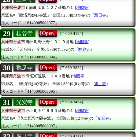
兵庫県丹波市
山南町太田１２７番地の１
[地図等]
宗派名=『臨済宗妙心寺派』
全国3,258位(3カ寺)の『
慧日寺
』
法人コード=「6140005008077」
29
[Open]
桂谷寺
[〒669-4124]
兵庫県丹波市
春日町野上野１０１９番地
[地図等]
宗派名=『天台宗』
全国6,973位(1カ寺)の『
桂谷寺
』
法人コード=「5140005008094」
30
[Open]
鶏足寺
[〒669-3832]
兵庫県丹波市
青垣町遠阪１６４９番地
[地図等]
宗派名=『臨済宗妙心寺派』
全国1,830位(6カ寺)の『
鶏足寺
』
法人コード=「4140005008095」
31
[Open]
光安寺
[〒669-3464]
兵庫県丹波市
氷上町石生６６０番地の１
[地図等]
宗派名=『浄土真宗本願寺派』
全国958位(12カ寺)の『
光安寺
』
法人コード=「2140005008097」
32
[Open]
廣見寺
[〒669-4133]