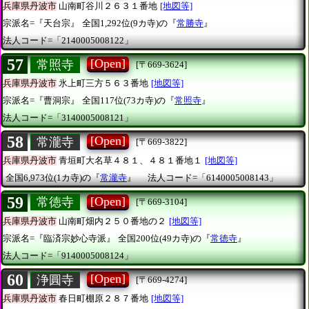
兵庫県丹波市
山南町谷川２６３１番地
[地図等]
宗派名=『天台宗』
全国1,292位(9カ寺)の『
常勝寺
』
法人コード=「2140005008122」
57
[Open]
常照寺
[〒669-3624]
兵庫県丹波市
氷上町三方５６３番地
[地図等]
宗派名=『曹洞宗』
全国117位(73カ寺)の『
常照寺
』
法人コード=「3140005008121」
58
[Open]
常瀧寺
[〒669-3822]
兵庫県丹波市
青垣町大名草４８１、４８１番地１
[地図等]
全国6,973位(1カ寺)の『
常瀧寺
』
法人コード=「6140005008143」
59
[Open]
常徳寺
[〒669-3104]
兵庫県丹波市
山南町畑内２５０番地の２
[地図等]
宗派名=『臨済宗妙心寺派』
全国200位(49カ寺)の『
常徳寺
』
法人コード=「9140005008124」
60
[Open]
浄圓寺
[〒669-4274]
兵庫県丹波市
春日町棚原２８７番地
[地図等]