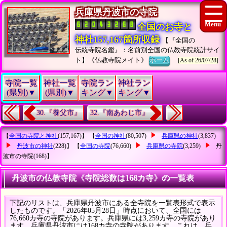
兵庫県丹波市の寺院
全国のお寺と
神社157,167箇所収録
【『全国の
伝統寺院名鑑』：名前別全国の仏教寺院統計サイ
ト】《仏教寺院メイト》
ホーム
[As of 26/07/28]
寺院一覧
神社一覧
寺院ラン
神社ラン
(県別)▼
(県別)▼
キング▼
キング▼
30.『養父市』
32.『南あわじ市』
【
全国の寺院と神社
(157,167)】 【
全国の神社
(80,507)
兵庫県の神社
(3,837)
丹波市の神社
(228)】 【
全国の寺院
(76,660)
兵庫県の寺院
(3,259)
丹
波市の寺院
(168)】
丹波市の仏教寺院《寺院総数は168カ寺》の一覧表
下記のリストは、兵庫県丹波市にある全寺院を一覧表形式で表示
したものです。「2026年05月28日」時点において、全国には
76,660カ寺の寺院があります。兵庫県には3,259カ寺の寺院があり
ます。兵庫県丹波市には168カ寺の寺院があります。これは、兵