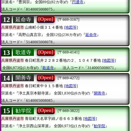
宗派名=『曹洞宗』
全国89位(82カ寺)の『
円通寺
』
法人コード=「8140005008075」
12
[Open]
延命寺
[〒669-3167]
兵庫県丹波市
山南町小畑３１４番地
[地図等]
宗派名=『高野山真言宗』
全国12位(236カ寺)の『
延命寺
』
法人コード=「5140005008078」
13
[Open]
歌道寺
[〒669-4141]
兵庫県丹波市
春日町黒井２２８２番地の２、１０４７番地
[地図等]
全国6,973位(1カ寺)の『
歌道寺
』
法人コード=「3140005008071」
14
[Open]
開善寺
[〒669-4272]
兵庫県丹波市
春日町東中９１５番地
[地図等]
宗派名=『浄土真宗本願寺派』
全国1,830位(6カ寺)の『
開善寺
』
法人コード=「6140005008085」
15
[Open]
勧学院
[〒669-3822]
兵庫県丹波市
青垣町大名草字綿ノ谷６６３番地
[地図等]
宗派名=『浄土宗西山深草派』
全国6,973位(1カ寺)の『
勧学院
』