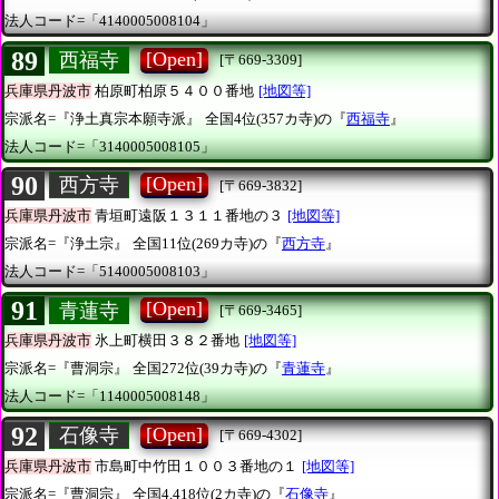
法人コード=「4140005008104」
89
[Open]
西福寺
[〒669-3309]
兵庫県丹波市
柏原町柏原５４００番地
[地図等]
宗派名=『浄土真宗本願寺派』
全国4位(357カ寺)の『
西福寺
』
法人コード=「3140005008105」
90
[Open]
西方寺
[〒669-3832]
兵庫県丹波市
青垣町遠阪１３１１番地の３
[地図等]
宗派名=『浄土宗』
全国11位(269カ寺)の『
西方寺
』
法人コード=「5140005008103」
91
[Open]
青蓮寺
[〒669-3465]
兵庫県丹波市
氷上町横田３８２番地
[地図等]
宗派名=『曹洞宗』
全国272位(39カ寺)の『
青蓮寺
』
法人コード=「1140005008148」
92
[Open]
石像寺
[〒669-4302]
兵庫県丹波市
市島町中竹田１００３番地の１
[地図等]
宗派名=『曹洞宗』
全国4,418位(2カ寺)の『
石像寺
』