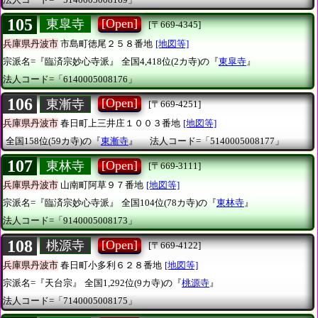
105
[Open]
東皐寺
[〒669-4345]
兵庫県丹波市
市島町徳尾２５８番地
[地図等]
宗派名=『臨済宗妙心寺派』
全国4,418位(2カ寺)の『
東皐寺
』
法人コード=「6140005008176」
106
[Open]
東漸寺
[〒669-4251]
兵庫県丹波市
春日町上三井庄１００３番地
[地図等]
全国158位(59カ寺)の『
東漸寺
』
法人コード=「5140005008177」
107
[Open]
東林寺
[〒669-3111]
兵庫県丹波市
山南町阿草９７番地
[地図等]
宗派名=『臨済宗妙心寺派』
全国104位(78カ寺)の『
東林寺
』
法人コード=「9140005008173」
108
[Open]
桃源寺
[〒669-4122]
兵庫県丹波市
春日町小多利６２８番地
[地図等]
宗派名=『天台宗』
全国1,292位(9カ寺)の『
桃源寺
』
法人コード=「7140005008175」