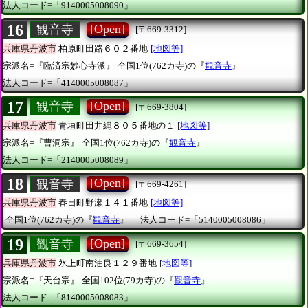
法人コード=「9140005008090」
16
[Open]
観音寺
[〒669-3312]
兵庫県丹波市
柏原町田路６０２番地
[地図等]
宗派名=『臨済宗妙心寺派』
全国1位(762カ寺)の『
観音寺
』
法人コード=「4140005008087」
17
[Open]
観音寺
[〒669-3804]
兵庫県丹波市
青垣町田井縄８０５番地の１
[地図等]
宗派名=『曹洞宗』
全国1位(762カ寺)の『
観音寺
』
法人コード=「2140005008089」
18
[Open]
観音寺
[〒669-4261]
兵庫県丹波市
春日町野瀬１４１番地
[地図等]
全国1位(762カ寺)の『
観音寺
』
法人コード=「5140005008086」
19
[Open]
觀音寺
[〒669-3654]
兵庫県丹波市
氷上町南油良１２９番地
[地図等]
宗派名=『天台宗』
全国102位(79カ寺)の『
觀音寺
』
法人コード=「8140005008083」