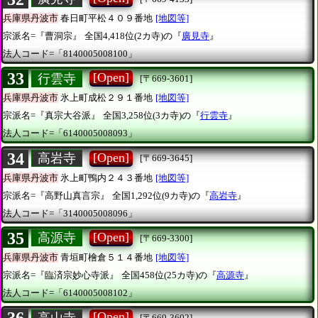
兵庫県丹波市
春日町平松４０９番地
[地図等]
宗派名=『曹洞宗』
全国4,418位(2カ寺)の『
廣見寺
』
法人コード=「8140005008100」
33
[Open]
行雲寺
[〒669-3601]
兵庫県丹波市
氷上町成松２９１番地
[地図等]
宗派名=『真宗大谷派』
全国3,258位(3カ寺)の『
行雲寺
』
法人コード=「6140005008093」
34
[Open]
高岩寺
[〒669-3645]
兵庫県丹波市
氷上町鴨内２４３番地
[地図等]
宗派名=『高野山真言宗』
全国1,292位(9カ寺)の『
高岩寺
』
法人コード=「3140005008096」
35
[Open]
高源寺
[〒669-3300]
兵庫県丹波市
青垣町檜倉５１４番地
[地図等]
宗派名=『臨済宗妙心寺派』
全国458位(25カ寺)の『
高源寺
』
法人コード=「6140005008102」
[Open]
高山寺
[〒669-3602]