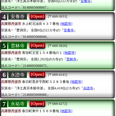
宗派名=『浄土真宗本願寺派』
全国6位(322カ寺)の『
安養寺
』
法人コード=「8140005008067」
4
[Open]
安養寺
[〒669-3653]
兵庫県丹波市
氷上町北油良４３７番地
[地図等]
宗派名=『曹洞宗』
全国6位(322カ寺)の『
安養寺
』
法人コード=「9140005008066」
5
[Open]
雲林寺
[〒669-3826]
兵庫県丹波市
青垣町文室１０４番地の１
[地図等]
宗派名=『曹洞宗』
全国1,292位(9カ寺)の『
雲林寺
』
法人コード=「2140005008072」
6
[Open]
永證寺
[〒669-4141]
兵庫県丹波市
春日町黒井字西町３２８３番地
[地図等]
宗派名=『浄土真宗本願寺派』
全国4,418位(2カ寺)の『
永證寺
』
法人コード=「2140005008080」
7
[Open]
永祐寺
[〒669-4272]
兵庫県丹波市
春日町東中１５６９番地
[地図等]