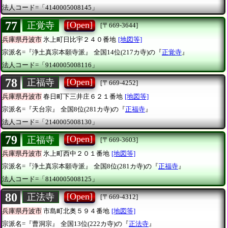
法人コード=「4140005008145」
77
[Open]
正覚寺
[〒669-3644]
兵庫県丹波市
氷上町日比宇２４０番地
[地図等]
宗派名=『浄土真宗本願寺派』
全国14位(217カ寺)の『
正覚寺
』
法人コード=「9140005008116」
78
[Open]
正福寺
[〒669-4252]
兵庫県丹波市
春日町下三井庄６２１番地
[地図等]
宗派名=『天台宗』
全国8位(281カ寺)の『
正福寺
』
法人コード=「2140005008130」
79
[Open]
正福寺
[〒669-3603]
兵庫県丹波市
氷上町西中２０１番地
[地図等]
宗派名=『浄土真宗本願寺派』
全国8位(281カ寺)の『
正福寺
』
法人コード=「8140005008125」
80
[Open]
正法寺
[〒669-4312]
兵庫県丹波市
市島町北奥５９４番地
[地図等]
宗派名=『曹洞宗』
全国13位(222カ寺)の『
正法寺
』