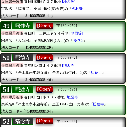
兵庫県丹波市
春日町朝日５３７番地
[地図等]
宗派名=『臨済宗』
全国148位(63カ寺)の『
少林寺
』
法人コード=「8140005008141」
49
[Open]
照仲寺
[〒669-4252]
兵庫県丹波市
春日町下三井庄９９４番地
[地図等]
宗派名=『天台宗』
全国6,973位(1カ寺)の『
照仲寺
』
法人コード=「4140005008129」
50
[Open]
照徳寺
[〒669-3842]
兵庫県丹波市
青垣町沢野１４６番地
[地図等]
宗派名=『浄土真宗本願寺派』
全国2,585位(4カ寺)の『
照徳寺
』
法人コード=「3140005008146」
51
[Open]
照蓮寺
[〒669-4131]
兵庫県丹波市
春日町七日市３０７番地
[地図等]
宗派名=『浄土真宗本願寺派』
全国1,045位(11カ寺)の『
照蓮寺
』
法人コード=「7140005008134」
52
[Open]
稱念寺
[〒669-3811]