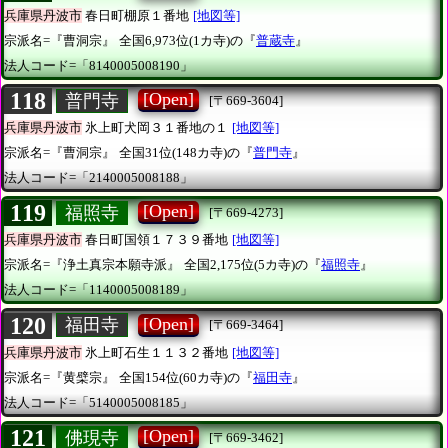
兵庫県丹波市
春日町棚原１番地
[地図等]
宗派名=『曹洞宗』
全国6,973位(1カ寺)の『
普蔵寺
』
法人コード=「8140005008190」
118
[Open]
普門寺
[〒669-3604]
兵庫県丹波市
氷上町犬岡３１番地の１
[地図等]
宗派名=『曹洞宗』
全国31位(148カ寺)の『
普門寺
』
法人コード=「2140005008188」
119
[Open]
福照寺
[〒669-4273]
兵庫県丹波市
春日町国領１７３９番地
[地図等]
宗派名=『浄土真宗本願寺派』
全国2,175位(5カ寺)の『
福照寺
』
法人コード=「1140005008189」
120
[Open]
福田寺
[〒669-3464]
兵庫県丹波市
氷上町石生１１３２番地
[地図等]
宗派名=『黄檗宗』
全国154位(60カ寺)の『
福田寺
』
法人コード=「5140005008185」
121
[Open]
佛現寺
[〒669-3462]