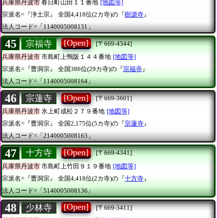
兵庫県丹波市
春日町山田１１番地
[地図等]
宗派名=『浄土宗』
全国4,418位(2カ寺)の『
樹源寺
』
法人コード=「1140005008131」
45
[Open]
宗福寺
[〒669-4344]
兵庫県丹波市
市島町上鴨阪１４４番地
[地図等]
宗派名=『曹洞宗』
全国386位(29カ寺)の『
宗福寺
』
法人コード=「1140005008164」
46
[Open]
宗蓮寺
[〒669-3601]
兵庫県丹波市
氷上町成松２７９番地
[地図等]
宗派名=『曹洞宗』
全国2,175位(5カ寺)の『
宗蓮寺
』
法人コード=「2140005008163」
47
[Open]
十方寺
[〒669-4341]
兵庫県丹波市
市島町上竹田９１９番地
[地図等]
宗派名=『曹洞宗』
全国4,418位(2カ寺)の『
十方寺
』
法人コード=「5140005008136」
48
[Open]
少林寺
[〒669-3411]