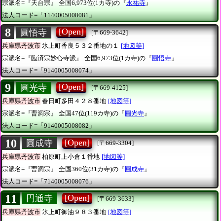
宗派名=『天台宗』
全国6,973位(1カ寺)の『
永祐寺
』
法人コード=「1140005008081」
8
[Open]
圓悟寺
[〒669-3642]
兵庫県丹波市
氷上町香良５３２番地の１
[地図等]
宗派名=『臨済宗妙心寺派』
全国6,973位(1カ寺)の『
圓悟寺
』
法人コード=「9140005008074」
9
[Open]
圓光寺
[〒669-4125]
兵庫県丹波市
春日町多田４２８番地
[地図等]
宗派名=『曹洞宗』
全国47位(119カ寺)の『
圓光寺
』
法人コード=「9140005008082」
10
[Open]
圓成寺
[〒669-3304]
兵庫県丹波市
柏原町上小倉１番地
[地図等]
宗派名=『曹洞宗』
全国360位(31カ寺)の『
圓成寺
』
法人コード=「7140005008076」
11
[Open]
円通寺
[〒669-3633]
兵庫県丹波市
氷上町御油９８３番地
[地図等]