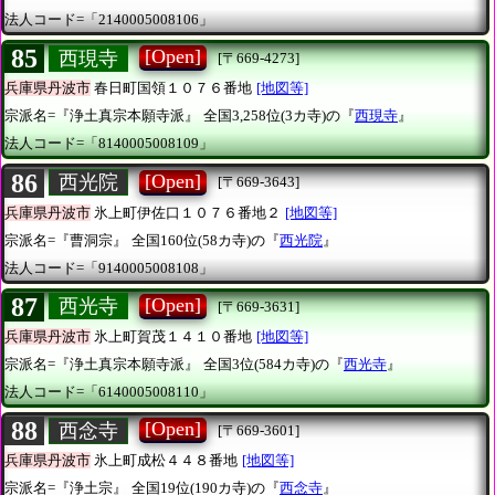
法人コード=「2140005008106」
85
[Open]
西現寺
[〒669-4273]
兵庫県丹波市
春日町国領１０７６番地
[地図等]
宗派名=『浄土真宗本願寺派』
全国3,258位(3カ寺)の『
西現寺
』
法人コード=「8140005008109」
86
[Open]
西光院
[〒669-3643]
兵庫県丹波市
氷上町伊佐口１０７６番地２
[地図等]
宗派名=『曹洞宗』
全国160位(58カ寺)の『
西光院
』
法人コード=「9140005008108」
87
[Open]
西光寺
[〒669-3631]
兵庫県丹波市
氷上町賀茂１４１０番地
[地図等]
宗派名=『浄土真宗本願寺派』
全国3位(584カ寺)の『
西光寺
』
法人コード=「6140005008110」
88
[Open]
西念寺
[〒669-3601]
兵庫県丹波市
氷上町成松４４８番地
[地図等]
宗派名=『浄土宗』
全国19位(190カ寺)の『
西念寺
』