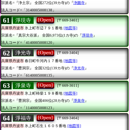
宗派名=『浄土宗』
全国272位(39カ寺)の『
浄圓寺
』
法人コード=「3140005008138」
61
[Open]
淨現寺
[〒669-3461]
兵庫県丹波市
氷上町市辺７９１番地
[地図等]
宗派名=『真宗大谷派』
全国6,973位(1カ寺)の『
淨現寺
』
法人コード=「4140005008120」
62
[Open]
浄光寺
[〒669-3404]
兵庫県丹波市
春日町牛河内１７番地
[地図等]
宗派名=『曹洞宗』
全国32位(139カ寺)の『
浄光寺
』
法人コード=「6140005008135」
63
[Open]
淨泉寺
[〒669-3611]
兵庫県丹波市
氷上町柿柴１９８番地
[地図等]
宗派名=『曹洞宗』
全国406位(28カ寺)の『
淨泉寺
』
法人コード=「1140005008123」
64
[Open]
淨福寺
[〒669-3464]
兵庫県丹波市
氷上町石生１６０５番地
[地図等]