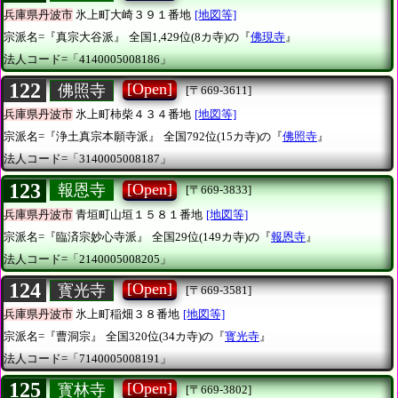
兵庫県丹波市
氷上町大崎３９１番地
[地図等]
宗派名=『真宗大谷派』
全国1,429位(8カ寺)の『
佛現寺
』
法人コード=「4140005008186」
122
[Open]
佛照寺
[〒669-3611]
兵庫県丹波市
氷上町柿柴４３４番地
[地図等]
宗派名=『浄土真宗本願寺派』
全国792位(15カ寺)の『
佛照寺
』
法人コード=「3140005008187」
123
[Open]
報恩寺
[〒669-3833]
兵庫県丹波市
青垣町山垣１５８１番地
[地図等]
宗派名=『臨済宗妙心寺派』
全国29位(149カ寺)の『
報恩寺
』
法人コード=「2140005008205」
124
[Open]
寳光寺
[〒669-3581]
兵庫県丹波市
氷上町稲畑３８番地
[地図等]
宗派名=『曹洞宗』
全国320位(34カ寺)の『
寳光寺
』
法人コード=「7140005008191」
125
[Open]
寳林寺
[〒669-3802]