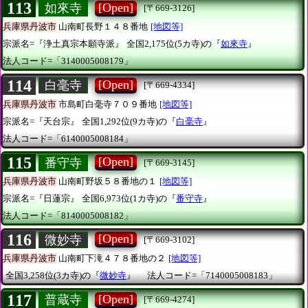
113
[Open]
如來寺
[〒669-3126]
兵庫県丹波市
山南町長野１４８番地
[地図等]
宗派名=『浄土真宗本願寺派』
全国2,175位(5カ寺)の『
如來寺
』
法人コード=「3140005008179」
114
[Open]
白毫寺
[〒669-4334]
兵庫県丹波市
市島町白毫寺７０９番地
[地図等]
宗派名=『天台宗』
全国1,292位(9カ寺)の『
白毫寺
』
法人コード=「6140005008184」
115
[Open]
番守寺
[〒669-3145]
兵庫県丹波市
山南町野坂５８番地の１
[地図等]
宗派名=『日蓮宗』
全国6,973位(1カ寺)の『
番守寺
』
法人コード=「8140005008182」
116
[Open]
微妙寺
[〒669-3102]
兵庫県丹波市
山南町下滝４７８番地の２
[地図等]
全国3,258位(3カ寺)の『
微妙寺
』
法人コード=「7140005008183」
117
[Open]
普蔵寺
[〒669-4274]