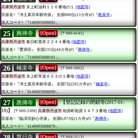
兵庫県丹波市
氷上町油利１１６番地の１
[地図等]
宗派名=『浄土真宗本願寺派』
全国888位(13カ寺)の『
教泉寺
』
法人コード=「7140005008092」
25
[Open]
興禅寺
[〒669-4141]
兵庫県丹波市
春日町黒井２２４４番地
[地図等]
宗派名=『曹洞宗』
全国231位(44カ寺)の『
興禅寺
』
法人コード=「7140005008101」
26
[Open]
極楽寺
[〒669-3602]
兵庫県丹波市
氷上町常楽６０３の１番地
[地図等]
宗派名=『浄土真宗本願寺派』
全国7位(292カ寺)の『
極楽寺
』
法人コード=「9140005008099」
27
[Open]
惠傳寺
【登記記録の閉鎖等(2017-01-
18)】
[〒669-3309]
兵庫県丹波市
柏原町柏原３４７３番地
[地図等]
宗派名=『臨済宗妙心寺派』
全国6,973位(1カ寺)の『
惠傳寺
』
法人コード=「4140005008079」
28
[Open]
慧日寺
[〒669-3113]