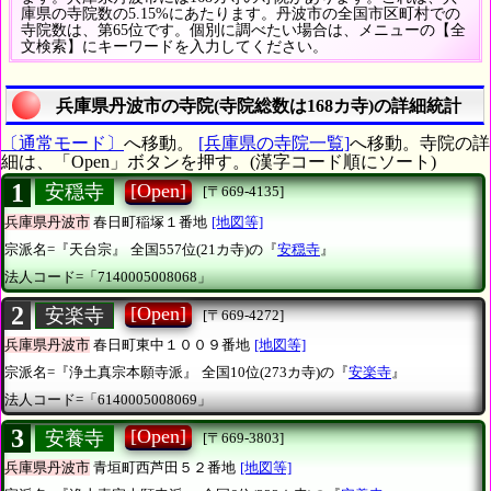
庫県の寺院数の5.15%にあたります。丹波市の全国市区町村での
寺院数は、第65位です。個別に調べたい場合は、メニューの【全
文検索】にキーワードを入力してください。
兵庫県丹波市の寺院(寺院総数は168カ寺)の詳細統計
〔通常モード〕
へ移動。
[兵庫県の寺院一覧]
へ移動。寺院の詳
細は、「Open」ボタンを押す。(漢字コード順にソート)
1
[Open]
安穏寺
[〒669-4135]
兵庫県丹波市
春日町稲塚１番地
[地図等]
宗派名=『天台宗』
全国557位(21カ寺)の『
安穏寺
』
法人コード=「7140005008068」
2
[Open]
安楽寺
[〒669-4272]
兵庫県丹波市
春日町東中１００９番地
[地図等]
宗派名=『浄土真宗本願寺派』
全国10位(273カ寺)の『
安楽寺
』
法人コード=「6140005008069」
3
[Open]
安養寺
[〒669-3803]
兵庫県丹波市
青垣町西芦田５２番地
[地図等]