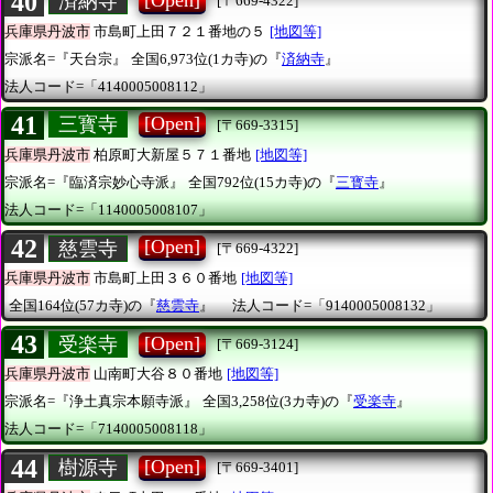
40
済納寺
[〒669-4322]
兵庫県丹波市
市島町上田７２１番地の５
[地図等]
宗派名=『天台宗』
全国6,973位(1カ寺)の『
済納寺
』
法人コード=「4140005008112」
41
[Open]
三寳寺
[〒669-3315]
兵庫県丹波市
柏原町大新屋５７１番地
[地図等]
宗派名=『臨済宗妙心寺派』
全国792位(15カ寺)の『
三寳寺
』
法人コード=「1140005008107」
42
[Open]
慈雲寺
[〒669-4322]
兵庫県丹波市
市島町上田３６０番地
[地図等]
全国164位(57カ寺)の『
慈雲寺
』
法人コード=「9140005008132」
43
[Open]
受楽寺
[〒669-3124]
兵庫県丹波市
山南町大谷８０番地
[地図等]
宗派名=『浄土真宗本願寺派』
全国3,258位(3カ寺)の『
受楽寺
』
法人コード=「7140005008118」
44
[Open]
樹源寺
[〒669-3401]