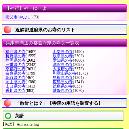
【や行】や・ゆ・よ
養父市
(やぶし)
(73)
近隣都道府県のお寺のリスト
兵庫県周辺の都道府県の寺院一覧表
福井県の寺
(1687)
山梨県の寺
(1490)
長野県の寺
(1555)
岐阜県の寺
(2302)
静岡県の寺
(2602)
愛知県の寺
(4668)
三重県の寺
(2342)
滋賀県の寺
(3095)
京都府の寺
(3031)
大阪府の寺
(3372)
奈良県の寺
(1799)
和歌山県の寺
(1573)
鳥取県の寺
(467)
島根県の寺
(1304)
岡山県の寺
(1380)
広島県の寺
(1741)
山口県の寺
(1413)
徳島県の寺
(633)
香川県の寺
(883)
愛媛県の寺
(1070)
「散骨とは？」【寺院の用語を調査する】
英語
【英語】 Ash scattering