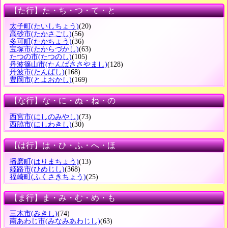
【た行】た・ち・つ・て・と
太子町
(たいしちょう)
(20)
高砂市
(たかさごし)
(56)
多可町
(たかちょう)
(36)
宝塚市
(たからづかし)
(63)
たつの市
(たつのし)
(105)
丹波篠山市
(たんばささやまし)
(128)
丹波市
(たんばし)
(168)
豊岡市
(とよおかし)
(169)
【な行】な・に・ぬ・ね・の
西宮市
(にしのみやし)
(73)
西脇市
(にしわきし)
(30)
【は行】は・ひ・ふ・へ・ほ
播磨町
(はりまちょう)
(13)
姫路市
(ひめじし)
(368)
福崎町
(ふくさきちょう)
(25)
【ま行】ま・み・む・め・も
三木市
(みきし)
(74)
南あわじ市
(みなみあわじし)
(63)