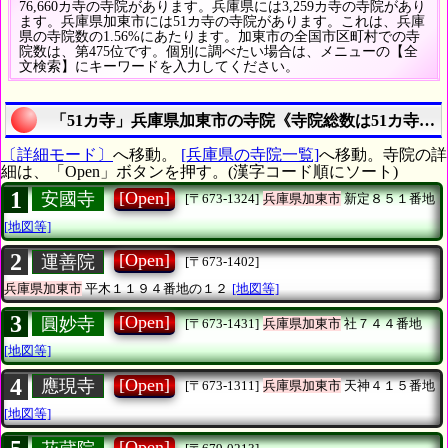
76,660カ寺の寺院があります。兵庫県には3,259カ寺の寺院があり
ます。兵庫県加東市には51カ寺の寺院があります。これは、兵庫
県の寺院数の1.56%にあたります。加東市の全国市区町村での寺
院数は、第475位です。個別に調べたい場合は、メニューの【全
文検索】にキーワードを入力してください。
「51カ寺」兵庫県加東市の寺院《寺院総数は51カ寺》
〔詳細モード〕
へ移動。
[兵庫県の寺院一覧]
へ移動。寺院の詳
細は、「Open」ボタンを押す。(漢字コード順にソート)
1
[Open]
安國寺
[〒673-1324]
兵庫県加東市
新定８５１番地
[地図等]
2
[Open]
運善院
[〒673-1402]
兵庫県加東市
平木１１９４番地の１２
[地図等]
3
[Open]
圓妙寺
[〒673-1431]
兵庫県加東市
社７４４番地
[地図等]
4
[Open]
應現寺
[〒673-1311]
兵庫県加東市
天神４１５番地
[地図等]
[Open]