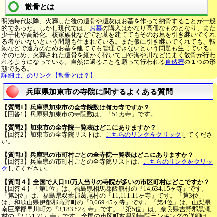
散骨とは
明治時代以降、火葬した後の遺骨や遺灰はお墓を作って納骨することが一般
的であった。しかし現代では、
お墓
の購入はかなり高価なものとなり、また
少子化や高齢化、核家族化などでお墓を建ててもそのお墓を引き継いでくれ
る者がいないという問題も生まれている。また仮に引き継いでくれても、転
勤などで遠方のためお墓を建てても管理できないという問題も生じている。
そのため、火葬された遺骨を細かく砕いて山や海や川などにまく散骨が行わ
れるようになっている。自然に還ることを願って行われる
自然葬
の１つの形
態である。
詳細はこのリンク【散骨とは？】
兵庫県加東市の寺院に関するよくある質問
【質問1】兵庫県加東市の全寺院数は何カ寺ですか？
【回答1】兵庫県加東市の寺院数は、「51カ寺」です。
【質問2】加東市の全寺院一覧表はどこにありますか？
【回答2】加東市の全寺院リストは、
こちらのリンクをクリック
してくださ
い。
【質問3】兵庫県の市町村ごとの全寺院一覧表はどこにありますか？
【回答3】兵庫県の市町村ごとの全寺院リストは、
こちらのリンクをクリッ
ク
してください。
【質問４】全国で人口10万人当りの寺院が多いの市区町村はどこですか？
【回答４】「第1位」は、福島県相馬郡飯舘村の『14,634.15ヶ寺』です。
「第2位」は、福島県双葉郡葛尾村の『11,111.11ヶ寺』です。「第3位」
は、和歌山県伊都郡高野町の『3,669.45ヶ寺』です。「第4位」は、山梨県
南巨摩郡早川町の『3,183.52ヶ寺』です。「第5位」は、奈良県吉野郡黒滝
村の『2,121.21ヶ寺』です。全国の市区町村県別寺院ランキングの詳細は、