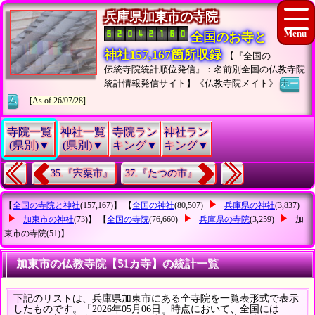
兵庫県加東市の寺院
全国のお寺と
神社157,167箇所収録
【『全国の
伝統寺院統計順位発信』：名前別全国の仏教寺院
統計情報発信サイト】《仏教寺院メイト》
ホー
ム
[As of 26/07/28]
寺院一覧
神社一覧
寺院ラン
神社ラン
(県別)▼
(県別)▼
キング▼
キング▼
35.『宍粟市』
37.『たつの市』
【
全国の寺院と神社
(157,167)】 【
全国の神社
(80,507)
兵庫県の神社
(3,837)
加東市の神社
(73)】 【
全国の寺院
(76,660)
兵庫県の寺院
(3,259)
加
東市の寺院
(51)】
加東市の仏教寺院【51カ寺】の統計一覧
下記のリストは、兵庫県加東市にある全寺院を一覧表形式で表示
したものです。「2026年05月06日」時点において、全国には