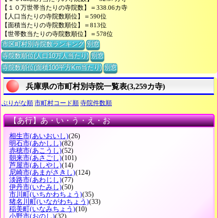
【１０万世帯当たりの寺院数】＝338.06カ寺
【人口当たりの寺院数順位】＝590位
【面積当たりの寺院数順位】＝813位
【世帯数当たりの寺院数順位】＝578位
市区町村別寺院数ランキング
別窓
寺院数順位(人口10万人当たり)
別窓
寺院数順位(面積100平方Km当たり)
別窓
兵庫県の市町村別寺院一覧表(3,259カ寺)
ぶりがな順
市町村コード順
寺院件数順
【あ行】あ・い・う・え・お
相生市
(あいおいし)
(26)
明石市
(あかしし)
(82)
赤穂市
(あこうし)
(52)
朝来市
(あさごし)
(101)
芦屋市
(あしやし)
(14)
尼崎市
(あまがさきし)
(124)
淡路市
(あわじし)
(77)
伊丹市
(いたみし)
(50)
市川町
(いちかわちょう)
(35)
猪名川町
(いながわちょう)
(33)
稲美町
(いなみちょう)
(10)
小野市
(おのし)
(32)