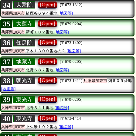
34
[Open]
大乘院
[〒673-1312]
兵庫県加東市
掎鹿谷６９４番地
[地図等]
35
[Open]
大蓮寺
[〒679-0204]
兵庫県加東市
新町１０２番地
[地図等]
36
[Open]
知足院
[〒673-1402]
兵庫県加東市
平木１３００番地の２
[地図等]
37
[Open]
地藏寺
[〒679-0205]
兵庫県加東市
北野６８７番地
[地図等]
38
[Open]
朝光寺
[〒673-1411]
兵庫県加東市
畑６０９番地
[地図等]
39
[Open]
東光寺
[〒679-0205]
兵庫県加東市
北野３４１番地
[地図等]
40
[Open]
東光寺
[〒673-1414]
兵庫県加東市
上久米１９２番地
[地図等]