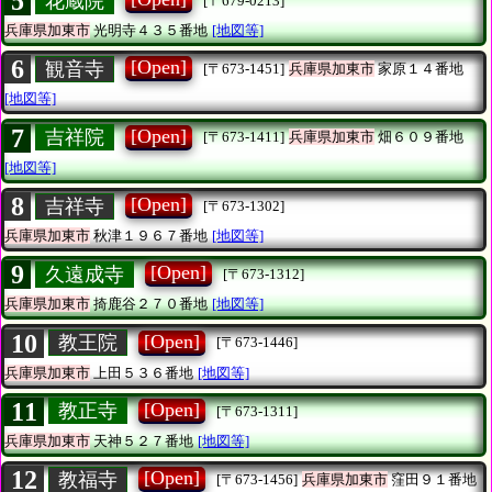
5
花蔵院
[〒679-0213]
兵庫県加東市
光明寺４３５番地
[地図等]
6
[Open]
観音寺
[〒673-1451]
兵庫県加東市
家原１４番地
[地図等]
7
[Open]
吉祥院
[〒673-1411]
兵庫県加東市
畑６０９番地
[地図等]
8
[Open]
吉祥寺
[〒673-1302]
兵庫県加東市
秋津１９６７番地
[地図等]
9
[Open]
久遠成寺
[〒673-1312]
兵庫県加東市
掎鹿谷２７０番地
[地図等]
10
[Open]
教王院
[〒673-1446]
兵庫県加東市
上田５３６番地
[地図等]
11
[Open]
教正寺
[〒673-1311]
兵庫県加東市
天神５２７番地
[地図等]
12
[Open]
教福寺
[〒673-1456]
兵庫県加東市
窪田９１番地