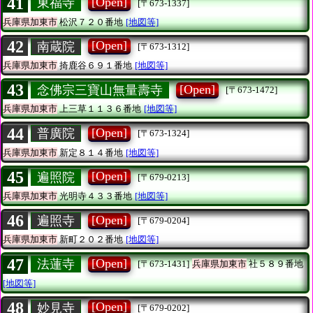
41
[Open]
東福寺
[〒673-1337]
兵庫県加東市
松沢７２０番地
[地図等]
42
[Open]
南蔵院
[〒673-1312]
兵庫県加東市
掎鹿谷６９１番地
[地図等]
43
[Open]
念佛宗三寶山無量壽寺
[〒673-1472]
兵庫県加東市
上三草１１３６番地
[地図等]
44
[Open]
普廣院
[〒673-1324]
兵庫県加東市
新定８１４番地
[地図等]
45
[Open]
遍照院
[〒679-0213]
兵庫県加東市
光明寺４３３番地
[地図等]
46
[Open]
遍照寺
[〒679-0204]
兵庫県加東市
新町２０２番地
[地図等]
47
[Open]
法蓮寺
[〒673-1431]
兵庫県加東市
社５８９番地
[地図等]
48
[Open]
妙見寺
[〒679-0202]