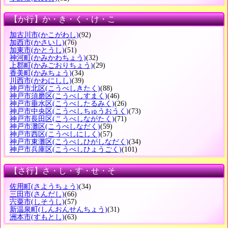
【か行】か・き・く・け・こ
加古川市
(かこがわし)
(92)
加西市
(かさいし)
(76)
加東市
(かとうし)
(51)
神河町
(かみかわちょう)
(32)
上郡町
(かみごおりちょう)
(29)
香美町
(かみちょう)
(34)
川西市
(かわにしし)
(39)
神戸市北区
(こうべしきたく)
(88)
神戸市須磨区
(こうべしすまく)
(46)
神戸市垂水区
(こうべしたるみく)
(26)
神戸市中央区
(こうべしちゅうおうく)
(73)
神戸市長田区
(こうべしながたく)
(71)
神戸市灘区
(こうべしなだく)
(59)
神戸市西区
(こうべしにしく)
(57)
神戸市東灘区
(こうべしひがしなだく)
(34)
神戸市兵庫区
(こうべしひょうごく)
(101)
【さ行】さ・し・す・せ・そ
佐用町
(さようちょう)
(34)
三田市
(さんだし)
(66)
宍粟市
(しそうし)
(57)
新温泉町
(しんおんせんちょう)
(31)
洲本市
(すもとし)
(63)