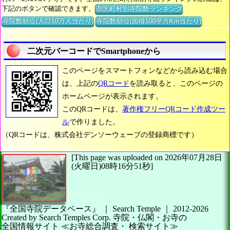
下記のボタンで確認できます。
市区町村別寺院数ランキング
寺院数順位(人口10万人当たり)
寺院数順位(面積100平方Km当たり)
二次元バーコードでSmartphoneから
このページをスマートフォンなどから読み込む場合
は、上記の
QRコード
を読み取ると、このページの
ホームページが表示されます。
このQRコードは、
著作権フリーQRコード作成ツー
ル
で作りました。
（QRコードは、株式会社デンソーウェーブの登録商標です）
[This page was uploaded on 2026年07月28日
(火曜日)08時16分51秒]
『全国寺院データベース』 ｜ Search Temple
｜
2012-2026
Created by
Search Temples Corp.
寺院・仏閣・お寺の
全国情報サイト
≪お寺総合調査・
検索サイト≫