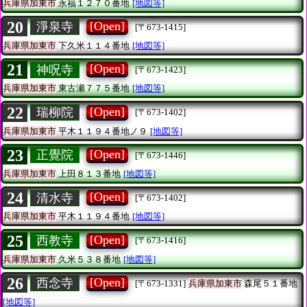
兵庫県加東市
永福１２７０番地
[地図等]
20
[Open]
淨泉寺
[〒673-1415]
兵庫県加東市
下久米１１４番地
[地図等]
21
[Open]
神呪寺
[〒673-1423]
兵庫県加東市
東古瀬７７５番地
[地図等]
22
[Open]
瑞柳院
[〒673-1402]
兵庫県加東市
平木１１９４番地ノ９
[地図等]
23
[Open]
正覺院
[〒673-1446]
兵庫県加東市
上田８１３番地
[地図等]
24
[Open]
清水寺
[〒673-1402]
兵庫県加東市
平木１１９４番地
[地図等]
25
[Open]
西教寺
[〒673-1416]
兵庫県加東市
久米５３８番地
[地図等]
26
[Open]
西念寺
[〒673-1331]
兵庫県加東市
森尾５１番地
[地図等]