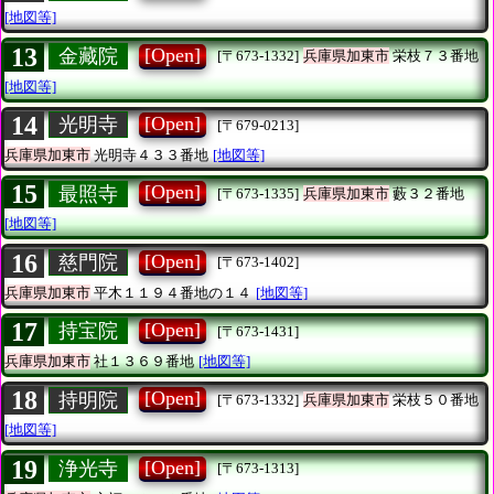
[地図等]
13
[Open]
金藏院
[〒673-1332]
兵庫県加東市
栄枝７３番地
[地図等]
14
[Open]
光明寺
[〒679-0213]
兵庫県加東市
光明寺４３３番地
[地図等]
15
[Open]
最照寺
[〒673-1335]
兵庫県加東市
藪３２番地
[地図等]
16
[Open]
慈門院
[〒673-1402]
兵庫県加東市
平木１１９４番地の１４
[地図等]
17
[Open]
持宝院
[〒673-1431]
兵庫県加東市
社１３６９番地
[地図等]
18
[Open]
持明院
[〒673-1332]
兵庫県加東市
栄枝５０番地
[地図等]
19
[Open]
浄光寺
[〒673-1313]