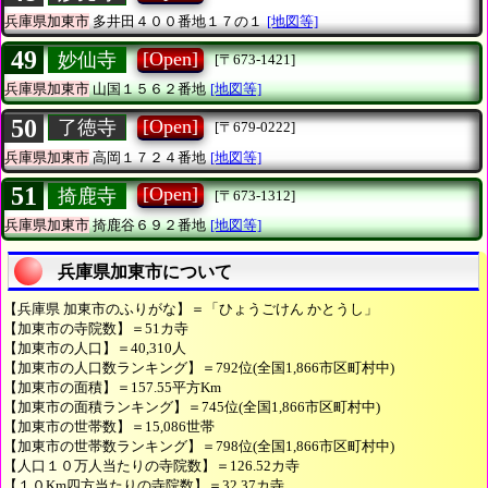
兵庫県加東市
多井田４００番地１７の１
[地図等]
49
[Open]
妙仙寺
[〒673-1421]
兵庫県加東市
山国１５６２番地
[地図等]
50
[Open]
了徳寺
[〒679-0222]
兵庫県加東市
高岡１７２４番地
[地図等]
51
[Open]
掎鹿寺
[〒673-1312]
兵庫県加東市
掎鹿谷６９２番地
[地図等]
兵庫県加東市について
【兵庫県 加東市のふりがな】＝「ひょうごけん かとうし」
【加東市の寺院数】＝51カ寺
【加東市の人口】＝40,310人
【加東市の人口数ランキング】＝792位(全国1,866市区町村中)
【加東市の面積】＝157.55平方Km
【加東市の面積ランキング】＝745位(全国1,866市区町村中)
【加東市の世帯数】＝15,086世帯
【加東市の世帯数ランキング】＝798位(全国1,866市区町村中)
【人口１０万人当たりの寺院数】＝126.52カ寺
【１０Km四方当たりの寺院数】＝32.37カ寺