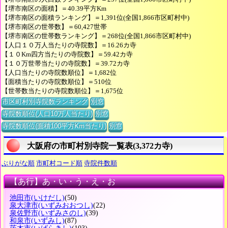
【堺市南区の面積】＝40.39平方Km
【堺市南区の面積ランキング】＝1,391位(全国1,866市区町村中)
【堺市南区の世帯数】＝60,427世帯
【堺市南区の世帯数ランキング】＝268位(全国1,866市区町村中)
【人口１０万人当たりの寺院数】＝16.26カ寺
【１０Km四方当たりの寺院数】＝59.42カ寺
【１０万世帯当たりの寺院数】＝39.72カ寺
【人口当たりの寺院数順位】＝1,682位
【面積当たりの寺院数順位】＝510位
【世帯数当たりの寺院数順位】＝1,675位
市区町村別寺院数ランキング
別窓
寺院数順位(人口10万人当たり)
別窓
寺院数順位(面積100平方Km当たり)
別窓
大阪府の市町村別寺院一覧表(3,372カ寺)
ぶりがな順
市町村コード順
寺院件数順
【あ行】あ・い・う・え・お
池田市
(いけだし)
(50)
泉大津市
(いずみおおつし)
(22)
泉佐野市
(いずみさのし)
(39)
和泉市
(いずみし)
(87)