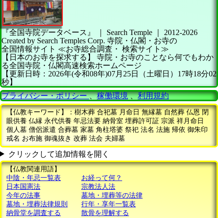
『全国寺院データベース』 ｜ Search Temple
｜
2012-2026
Created by
Search Temples Corp.
寺院・仏閣・お寺の
全国情報サイト
≪お寺総合調査・
検索サイト≫
【日本のお寺を探求する】
寺院・お寺のことなら何でもわか
る全国寺院・仏閣高速検索ホームページ
【更新日時：2026年(令和08年)07月25日（土曜日）17時18分02
秒】
プライバシー・ポリシー
、
稼働環境
、
利用規約
【仏教キーワード】：樹木葬 合祀墓 月命日 無縁墓 自然葬 仏恩 閉
眼供養 仏縁 永代供養 年忌法要 納骨室 埋葬許可証 宗派 祥月命日
個人墓 僧侶派遣 合葬墓 家墓 角柱塔婆 祭祀 法名 法施 帰依 御朱印
戒名 お布施 御魂抜き 改葬 法会 夫婦墓
クリックして追加情報を開く
【仏教関連用語】
中陰・年忌一覧表
お経って何？
日本国憲法
宗教法人法
今年の法事
墓地・埋葬等の法律
墓地・埋葬法律規則
行年・享年一覧表
納骨堂を調査する
散骨を理解する