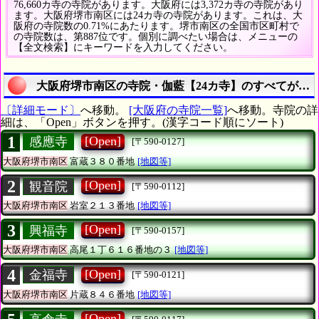
76,660カ寺の寺院があります。大阪府には3,372カ寺の寺院があり
ます。大阪府堺市南区には24カ寺の寺院があります。これは、大
阪府の寺院数の0.71%にあたります。堺市南区の全国市区町村で
の寺院数は、第887位です。個別に調べたい場合は、メニューの
【全文検索】にキーワードを入力してください。
大阪府堺市南区の寺院・伽藍【24カ寺】のすべてがわ
〔詳細モード〕
へ移動。
[大阪府の寺院一覧]
へ移動。寺院の詳
細は、「Open」ボタンを押す。(漢字コード順にソート)
1
[Open]
感應寺
[〒590-0127]
大阪府堺市南区
富蔵３８０番地
[地図等]
2
[Open]
観音院
[〒590-0112]
大阪府堺市南区
岩室２１３番地
[地図等]
3
[Open]
興福寺
[〒590-0157]
大阪府堺市南区
高尾１丁６１６番地の３
[地図等]
4
[Open]
金福寺
[〒590-0121]
大阪府堺市南区
片蔵８４６番地
[地図等]
[Open]