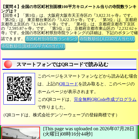
【質問４】全国の市区町村別面積100平方キロメートル当りの寺院数ランキ
ングは？
【回答４】「第1位」は、大阪府大阪市天王寺区の『3,822.31ヶ寺』です。
「第2位」は、東京都台東区の『3,422.35ヶ寺』です。「第3位」は、京都府
京都市上京区の『3,143.67ヶ寺』です。「第4位」は、京都府京都市下京区
の『2,595.87ヶ寺』です。「第5位」は、京都府京都市東山区の『2,232.62ヶ
寺』です。全国の市区町村県別寺院ランキングの詳細は、下記のボタンで確
認できます。
市区町村別寺院数ランキング
寺院数順位(人口10万人当たり)
寺院数順位(面積100平方Km当たり)
スマートフォンではQRコードで読み込む
このページをスマートフォンなどから読み込む場合
は、上記の
QRコード
を読み取ると、このページの
ホームページが表示されます。
このQRコードは、
完全無料QRCode作成プログラム
で作りました。
（QRコードは、株式会社デンソーウェーブの登録商標です）
[This page was uploaded on 2026年07月28日
(火曜日)08時16分44秒]