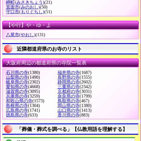
岬町
(みさきちょう)
(21)
箕面市
(みのおし)
(50)
守口市
(もりぐちし)
(51)
【や行】や・ゆ・よ
八尾市
(やおし)
(131)
近隣都道府県のお寺のリスト
大阪府周辺の都道府県の寺院一覧表
石川県の寺
(1380)
福井県の寺
(1687)
山梨県の寺
(1490)
長野県の寺
(1555)
岐阜県の寺
(2302)
静岡県の寺
(2602)
愛知県の寺
(4668)
三重県の寺
(2342)
滋賀県の寺
(3095)
京都府の寺
(3031)
兵庫県の寺
(3259)
奈良県の寺
(1799)
和歌山県の寺
(1573)
鳥取県の寺
(467)
島根県の寺
(1304)
岡山県の寺
(1380)
広島県の寺
(1741)
山口県の寺
(1413)
徳島県の寺
(633)
香川県の寺
(883)
「葬儀・葬式を調べる」【仏教用語を理解する】