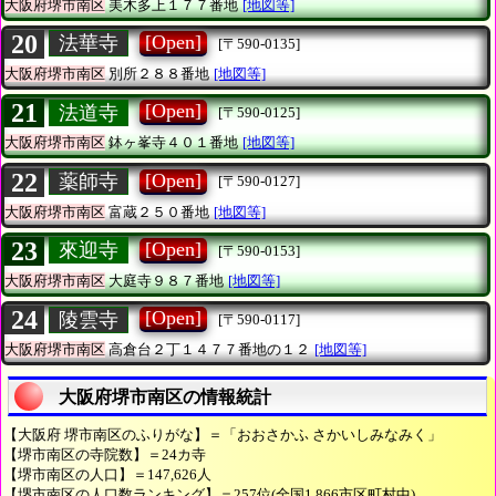
大阪府堺市南区
美木多上１７７番地
[地図等]
20
[Open]
法華寺
[〒590-0135]
大阪府堺市南区
別所２８８番地
[地図等]
21
[Open]
法道寺
[〒590-0125]
大阪府堺市南区
鉢ヶ峯寺４０１番地
[地図等]
22
[Open]
薬師寺
[〒590-0127]
大阪府堺市南区
富蔵２５０番地
[地図等]
23
[Open]
來迎寺
[〒590-0153]
大阪府堺市南区
大庭寺９８７番地
[地図等]
24
[Open]
陵雲寺
[〒590-0117]
大阪府堺市南区
高倉台２丁１４７７番地の１２
[地図等]
大阪府堺市南区の情報統計
【大阪府 堺市南区のふりがな】＝「おおさかふ さかいしみなみく」
【堺市南区の寺院数】＝24カ寺
【堺市南区の人口】＝147,626人
【堺市南区の人口数ランキング】＝257位(全国1,866市区町村中)