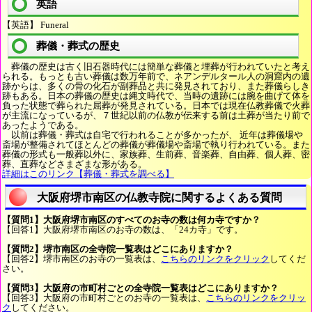
英語
【英語】 Funeral
葬儀・葬式の歴史
葬儀の歴史は古く旧石器時代には簡単な葬儀と埋葬が行われていたと考え
られる。もっとも古い葬儀は数万年前で、ネアンデルタール人の洞窟内の遺
跡からは、多くの骨の化石が副葬品と共に発見されており、また葬儀らしき
跡もある。日本の葬儀の歴史は縄文時代で、当時の遺跡には腕を曲げて体を
負った状態で葬られた屈葬が発見されている。日本では現在仏教葬儀で火葬
が主流になっているが、７世紀以前の仏教が伝来する前は土葬が当たり前で
あったようである。
以前は葬儀・葬式は自宅で行われることが多かったが、 近年は葬儀場や
斎場が整備されてほとんどの葬儀が葬儀場や斎場で執り行われている。また
葬儀の形式も一般葬以外に、家族葬、生前葬、音楽葬、自由葬、個人葬、密
葬、直葬などさまざまな形がある。
詳細はこのリンク【葬儀・葬式を調べる】
大阪府堺市南区の仏教寺院に関するよくある質問
【質問1】大阪府堺市南区のすべてのお寺の数は何カ寺ですか？
【回答1】大阪府堺市南区のお寺の数は、「24カ寺」です。
【質問2】堺市南区の全寺院一覧表はどこにありますか？
【回答2】堺市南区のお寺の一覧表は、
こちらのリンクをクリック
してくだ
さい。
【質問3】大阪府の市町村ごとの全寺院一覧表はどこにありますか？
【回答3】大阪府の市町村ごとのお寺の一覧表は、
こちらのリンクをクリッ
ク
してください。