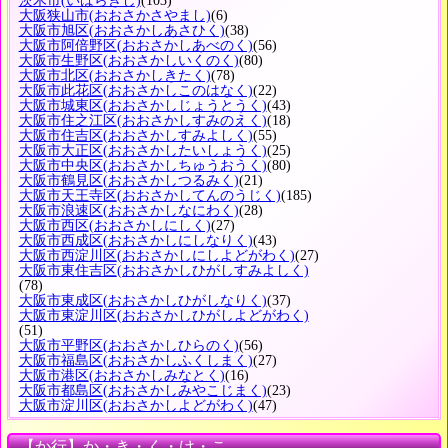
茨木市
(いばらきし)
(103)
大阪狭山市
(おおさかさやまし)
(6)
大阪市旭区
(おおさかしあさひく)
(38)
大阪市阿倍野区
(おおさかしあべのく)
(56)
大阪市生野区
(おおさかしいくのく)
(80)
大阪市北区
(おおさかしきたく)
(78)
大阪市此花区
(おおさかしこのはなく)
(22)
大阪市城東区
(おおさかしじょうとうく)
(43)
大阪市住之江区
(おおさかしすみのえく)
(18)
大阪市住吉区
(おおさかしすみよしく)
(55)
大阪市大正区
(おおさかしたいしょうく)
(25)
大阪市中央区
(おおさかしちゅうおうく)
(80)
大阪市鶴見区
(おおさかしつるみく)
(21)
大阪市天王寺区
(おおさかしてんのうじく)
(185)
大阪市浪速区
(おおさかしなにわく)
(28)
大阪市西区
(おおさかしにしく)
(27)
大阪市西成区
(おおさかしにしなりく)
(43)
大阪市西淀川区
(おおさかしにしよどがわく)
(27)
大阪市東住吉区
(おおさかしひがしすみよしく)
(78)
大阪市東成区
(おおさかしひがしなりく)
(37)
大阪市東淀川区
(おおさかしひがしよどがわく)
(51)
大阪市平野区
(おおさかしひらのく)
(56)
大阪市福島区
(おおさかしふくしまく)
(27)
大阪市港区
(おおさかしみなとく)
(16)
大阪市都島区
(おおさかしみやこじまく)
(23)
大阪市淀川区
(おおさかしよどがわく)
(47)
【か行】か・き・く・け・こ