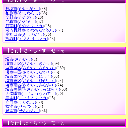
貝塚市
(かいづかし)
(48)
柏原市
(かしわらし)
(38)
交野市
(かたのし)
(28)
門真市
(かどまし)
(37)
河南町
(かなんちょう)
(18)
河内長野市
(かわちながのし)
(31)
岸和田市
(きしわだし)
(76)
熊取町
(くまとりちょう)
(15)
【さ行】さ・し・す・せ・そ
堺市
(さかいし)
(1)
堺市北区
(さかいしきたく)
(39)
堺市堺区
(さかいしさかいく)
(139)
堺市中区
(さかいしなかく)
(26)
堺市西区
(さかいしにしく)
(33)
堺市東区
(さかいしひがしく)
(24)
堺市南区
(さかいしみなみく)
(24)
堺市美原区
(さかいしみはらく)
(30)
四條畷市
(しじようなわてし)
(20)
島本町
(しまもとちょう)
(15)
吹田市
(すいたし)
(60)
摂津市
(せっつし)
(24)
泉南市
(せんなんし)
(36)
【た行】た・ち・つ・て・と