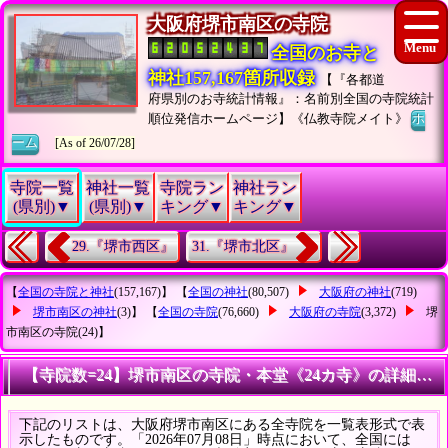
大阪府堺市南区の寺院
全国のお寺と
神社157,167箇所収録
【『各都道
府県別のお寺統計情報』：名前別全国の寺院統計
順位発信ホームページ】《仏教寺院メイト》
ホ
ーム
[As of 26/07/28]
寺院一覧
神社一覧
寺院ラン
神社ラン
(県別)▼
(県別)▼
キング▼
キング▼
29.『堺市西区』
31.『堺市北区』
【
全国の寺院と神社
(157,167)】 【
全国の神社
(80,507)
大阪府の神社
(719)
堺市南区の神社
(3)】 【
全国の寺院
(76,660)
大阪府の寺院
(3,372)
堺
市南区の寺院
(24)】
【寺院数=24】堺市南区の寺院・本堂《24カ寺》の詳細リ
下記のリストは、大阪府堺市南区にある全寺院を一覧表形式で表
示したものです。「2026年07月08日」時点において、全国には