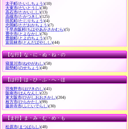
太子町
(たいしちょう)
(10)
大東市
(だいとうし)
(38)
高石市
(たかいしし)
(13)
高槻市
(たかつきし)
(125)
田尻町
(たじりちょう)
(4)
忠岡町
(ただおかちょう)
(7)
千早赤阪村
(ちはやあかさかむら)
(5)
豊中市
(とよなかし)
(76)
豊能町
(とよのちょう)
(17)
富田林市
(とんだばやしし)
(44)
【な行】な・に・ぬ・ね・の
寝屋川市
(ねやがわし)
(58)
能勢町
(のせちょう)
(48)
【は行】は・ひ・ふ・へ・ほ
羽曳野市
(はびきのし)
(41)
阪南市
(はんなんし)
(22)
東大阪市
(ひがしおおさかし)
(204)
枚方市
(ひらかたし)
(99)
藤井寺市
(ふじいでらし)
(30)
【ま行】ま・み・む・め・も
松原市
(まつばらし)
(48)