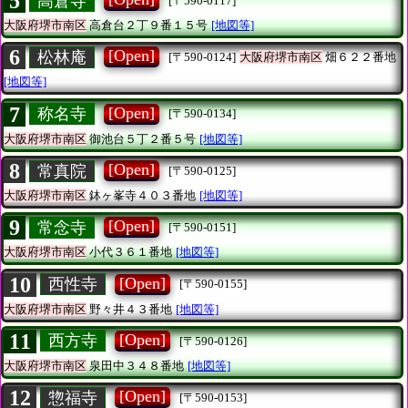
5
高倉寺
[〒590-0117]
大阪府堺市南区
高倉台２丁９番１５号
[地図等]
6
[Open]
松林庵
[〒590-0124]
大阪府堺市南区
畑６２２番地
[地図等]
7
[Open]
称名寺
[〒590-0134]
大阪府堺市南区
御池台５丁２番５号
[地図等]
8
[Open]
常真院
[〒590-0125]
大阪府堺市南区
鉢ヶ峯寺４０３番地
[地図等]
9
[Open]
常念寺
[〒590-0151]
大阪府堺市南区
小代３６１番地
[地図等]
10
[Open]
西性寺
[〒590-0155]
大阪府堺市南区
野々井４３番地
[地図等]
11
[Open]
西方寺
[〒590-0126]
大阪府堺市南区
泉田中３４８番地
[地図等]
12
[Open]
惣福寺
[〒590-0153]