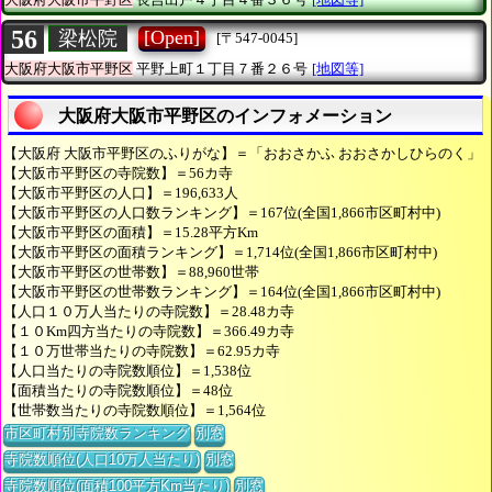
56
[Open]
梁松院
[〒547-0045]
大阪府大阪市平野区
平野上町１丁目７番２６号
[地図等]
大阪府大阪市平野区のインフォメーション
【大阪府 大阪市平野区のふりがな】＝「おおさかふ おおさかしひらのく」
【大阪市平野区の寺院数】＝56カ寺
【大阪市平野区の人口】＝196,633人
【大阪市平野区の人口数ランキング】＝167位(全国1,866市区町村中)
【大阪市平野区の面積】＝15.28平方Km
【大阪市平野区の面積ランキング】＝1,714位(全国1,866市区町村中)
【大阪市平野区の世帯数】＝88,960世帯
【大阪市平野区の世帯数ランキング】＝164位(全国1,866市区町村中)
【人口１０万人当たりの寺院数】＝28.48カ寺
【１０Km四方当たりの寺院数】＝366.49カ寺
【１０万世帯当たりの寺院数】＝62.95カ寺
【人口当たりの寺院数順位】＝1,538位
【面積当たりの寺院数順位】＝48位
【世帯数当たりの寺院数順位】＝1,564位
市区町村別寺院数ランキング
別窓
寺院数順位(人口10万人当たり)
別窓
寺院数順位(面積100平方Km当たり)
別窓