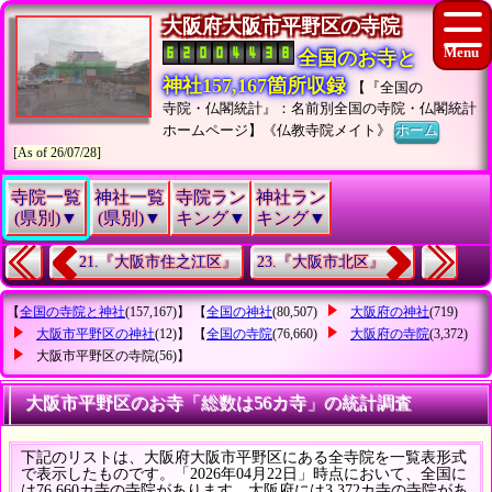
大阪府大阪市平野区の寺院
全国のお寺と
神社157,167箇所収録
【『全国の
寺院・仏閣統計』：名前別全国の寺院・仏閣統計
ホームページ】《仏教寺院メイト》
ホーム
[As of 26/07/28]
寺院一覧
神社一覧
寺院ラン
神社ラン
(県別)▼
(県別)▼
キング▼
キング▼
21.『大阪市住之江区』
23.『大阪市北区』
【
全国の寺院と神社
(157,167)】 【
全国の神社
(80,507)
大阪府の神社
(719)
大阪市平野区の神社
(12)】 【
全国の寺院
(76,660)
大阪府の寺院
(3,372)
大阪市平野区の寺院
(56)】
大阪市平野区のお寺「総数は56カ寺」の統計調査
下記のリストは、大阪府大阪市平野区にある全寺院を一覧表形式
で表示したものです。「2026年04月22日」時点において、全国に
は76,660カ寺の寺院があります。大阪府には3,372カ寺の寺院があ