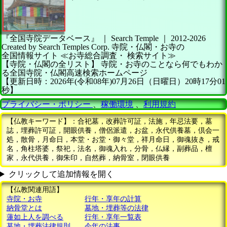
『全国寺院データベース』 ｜ Search Temple
｜
2012-2026
Created by
Search Temples Corp.
寺院・仏閣・お寺の
全国情報サイト
≪お寺総合調査・
検索サイト≫
【寺院・仏閣の全リスト】
寺院・お寺のことなら何でもわか
る全国寺院・仏閣高速検索ホームページ
【更新日時：2026年(令和08年)07月26日（日曜日）20時17分01
秒】
プライバシー・ポリシー
、
稼働環境
、
利用規約
【仏教キーワード】：合祀墓，改葬許可証，法施，年忌法要，墓
誌，埋葬許可証，開眼供養，僧侶派遣，お盆，永代供養墓，倶会一
処，散骨，月命日，本堂・お堂・御々堂，祥月命日，御魂抜き，戒
名，角柱塔婆，祭祀，法名，御魂入れ，分骨，仏縁，副葬品，檀
家，永代供養，御朱印，自然葬，納骨室，閉眼供養
クリックして追加情報を開く
【仏教関連用語】
寺院・お寺
行年・享年の計算
納骨堂とは
墓地・埋葬等の法律
蓮如上人を調べる
行年・享年一覧表
墓地・埋葬法律規則
今年の法事