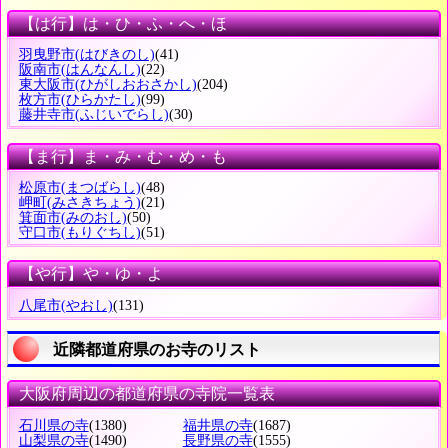
【は行】は・ひ・ふ・へ・ほ
羽曳野市
(はびきのし)
(41)
阪南市
(はんなんし)
(22)
東大阪市
(ひがしおおさかし)
(204)
枚方市
(ひらかたし)
(99)
藤井寺市
(ふじいでらし)
(30)
【ま行】ま・み・む・め・も
松原市
(まつばらし)
(48)
岬町
(みさきちょう)
(21)
箕面市
(みのおし)
(50)
守口市
(もりぐちし)
(51)
【や行】や・ゆ・よ
八尾市
(やおし)
(131)
近隣都道府県のお寺のリスト
大阪府周辺の都道府県の寺院一覧表
石川県の寺
(1380)
福井県の寺
(1687)
山梨県の寺
(1490)
長野県の寺
(1555)