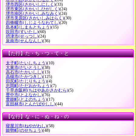
堺市西区
(さかいしにしく)
(33)
堺市東区
(さかいしひがしく)
(24)
堺市南区
(さかいしみなみく)
(24)
堺市美原区
(さかいしみはらく)
(30)
四條畷市
(しじようなわてし)
(20)
島本町
(しまもとちょう)
(15)
吹田市
(すいたし)
(60)
摂津市
(せっつし)
(24)
泉南市
(せんなんし)
(36)
【た行】た・ち・つ・て・と
太子町
(たいしちょう)
(10)
大東市
(だいとうし)
(38)
高石市
(たかいしし)
(13)
高槻市
(たかつきし)
(125)
田尻町
(たじりちょう)
(4)
忠岡町
(ただおかちょう)
(7)
千早赤阪村
(ちはやあかさかむら)
(5)
豊中市
(とよなかし)
(76)
豊能町
(とよのちょう)
(17)
富田林市
(とんだばやしし)
(44)
【な行】な・に・ぬ・ね・の
寝屋川市
(ねやがわし)
(58)
能勢町
(のせちょう)
(48)