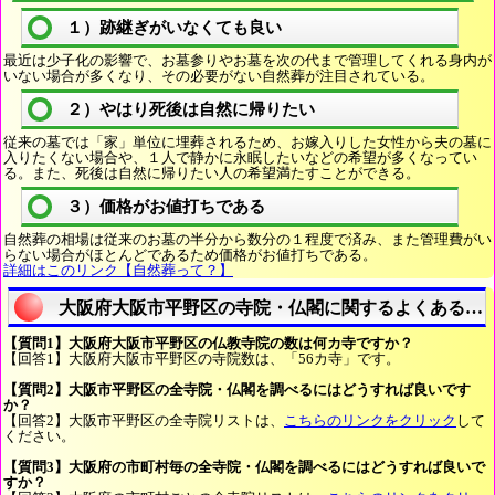
１）跡継ぎがいなくても良い
最近は少子化の影響で、お墓参りやお墓を次の代まで管理してくれる身内が
いない場合が多くなり、その必要がない自然葬が注目されている。
２）やはり死後は自然に帰りたい
従来の墓では「家」単位に埋葬されるため、お嫁入りした女性から夫の墓に
入りたくない場合や、１人で静かに永眠したいなどの希望が多くなってい
る。また、死後は自然に帰りたい人の希望満たすことができる。
３）価格がお値打ちである
自然葬の相場は従来のお墓の半分から数分の１程度で済み、また管理費がい
らない場合がほとんどであるため価格がお値打ちである。
詳細はこのリンク【自然葬って？】
大阪府大阪市平野区の寺院・仏閣に関するよくある質
【質問1】大阪府大阪市平野区の仏教寺院の数は何カ寺ですか？
【回答1】大阪府大阪市平野区の寺院数は、「56カ寺」です。
【質問2】大阪市平野区の全寺院・仏閣を調べるにはどうすれば良いです
か？
【回答2】大阪市平野区の全寺院リストは、
こちらのリンクをクリック
して
ください。
【質問3】大阪府の市町村毎の全寺院・仏閣を調べるにはどうすれば良いで
すか？