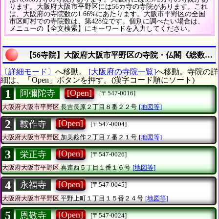
ります。大阪府大阪市平野区には56カ寺の寺院があります。これ
は、大阪府の寺院数の1.66%にあたります。大阪市平野区の全国
市区町村での寺院数は、第428位です。個別に調べたい場合は、
メニューの【全文検索】にキーワードを入力してください。
【56寺院】大阪府大阪市平野区の寺院・仏閣《総数は5
〔詳細モード〕
へ移動。
[大阪府の寺院一覧]
へ移動。寺院の詳
細は、「Open」ボタンを押す。(漢字コード順にソート)
1
[Open]
阿彌陀寺
[〒547-0016]
大阪府大阪市平野区
長吉長原２丁目８番２２号
[地図等]
2
[Open]
鞍作寺
[〒547-0004]
大阪府大阪市平野区
加美鞍作２丁目７番２１号
[地図等]
3
[Open]
栄正寺
[〒547-0026]
大阪府大阪市平野区
喜連西５丁目１番１６号
[地図等]
4
[Open]
永福寺
[〒547-0045]
大阪府大阪市平野区
平野上町１丁目１５番２４号
[地図等]
5
[Open]
恩敬寺
[〒547-0024]