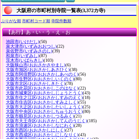
大阪府の市町村別寺院一覧表(3,372カ寺)
ぶりがな順
市町村コード順
寺院件数順
【あ行】あ・い・う・え・お
池田市
(いけだし)
(50)
泉大津市
(いずみおおつし)
(22)
泉佐野市
(いずみさのし)
(39)
和泉市
(いずみし)
(87)
茨木市
(いばらきし)
(103)
大阪狭山市
(おおさかさやまし)
(6)
大阪市旭区
(おおさかしあさひく)
(38)
大阪市阿倍野区
(おおさかしあべのく)
(56)
大阪市生野区
(おおさかしいくのく)
(80)
大阪市北区
(おおさかしきたく)
(78)
大阪市此花区
(おおさかしこのはなく)
(22)
大阪市城東区
(おおさかしじょうとうく)
(43)
大阪市住之江区
(おおさかしすみのえく)
(18)
大阪市住吉区
(おおさかしすみよしく)
(55)
大阪市大正区
(おおさかしたいしょうく)
(25)
大阪市中央区
(おおさかしちゅうおうく)
(80)
大阪市鶴見区
(おおさかしつるみく)
(21)
大阪市天王寺区
(おおさかしてんのうじく)
(185)
大阪市浪速区
(おおさかしなにわく)
(28)
大阪市西区
(おおさかしにしく)
(27)
大阪市西成区
(おおさかしにしなりく)
(43)