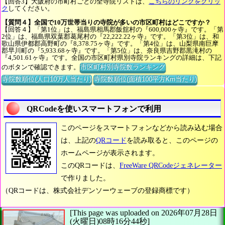
【回答3】大阪府の市町村ごとの全寺院リストは、
こちらのリンクをクリッ
ク
してください。
【質問４】全国で10万世帯当りの寺院が多いの市区町村はどこですか？
【回答４】「第1位」は、福島県相馬郡飯舘村の『600,000ヶ寺』です。「第
2位」は、福島県双葉郡葛尾村の『22,222.22ヶ寺』です。「第3位」は、和
歌山県伊都郡高野町の『8,378.75ヶ寺』です。「第4位」は、山梨県南巨摩
郡早川町の『5,933.68ヶ寺』です。「第5位」は、奈良県吉野郡黒滝村の
『4,501.61ヶ寺』です。全国の市区町村県別寺院ランキングの詳細は、下記
のボタンで確認できます。
市区町村別寺院数ランキング
寺院数順位(人口10万人当たり)
寺院数順位(面積100平方Km当たり)
QRCodeを使いスマートフォンで利用
このページをスマートフォンなどから読み込む場合
は、上記の
QRコード
を読み取ると、このページの
ホームページが表示されます。
このQRコードは、
FreeWare QRCodeジェネレーター
で作りました。
（QRコードは、株式会社デンソーウェーブの登録商標です）
[This page was uploaded on 2026年07月28日
(火曜日)08時16分44秒]