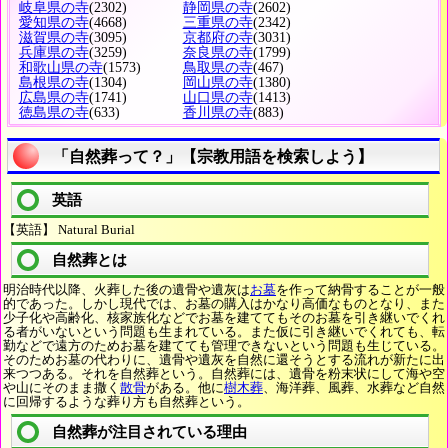
岐阜県の寺
(2302)
静岡県の寺
(2602)
愛知県の寺
(4668)
三重県の寺
(2342)
滋賀県の寺
(3095)
京都府の寺
(3031)
兵庫県の寺
(3259)
奈良県の寺
(1799)
和歌山県の寺
(1573)
鳥取県の寺
(467)
島根県の寺
(1304)
岡山県の寺
(1380)
広島県の寺
(1741)
山口県の寺
(1413)
徳島県の寺
(633)
香川県の寺
(883)
「自然葬って？」【宗教用語を検索しよう】
英語
【英語】 Natural Burial
自然葬とは
明治時代以降、火葬した後の遺骨や遺灰は
お墓
を作って納骨することが一般
的であった。しかし現代では、お墓の購入はかなり高価なものとなり、また
少子化や高齢化、核家族化などでお墓を建ててもそのお墓を引き継いでくれ
る者がいないという問題も生まれている。また仮に引き継いでくれても、転
勤などで遠方のためお墓を建てても管理できないという問題も生じている。
そのためお墓の代わりに、遺骨や遺灰を自然に還そうとする流れが新たに出
来つつある。それを自然葬という。自然葬には、遺骨を粉末状にして海や空
や山にそのまま撒く
散骨
がある。他に
樹木葬
、海洋葬、風葬、水葬など自然
に回帰するような葬り方も自然葬という。
自然葬が注目されている理由