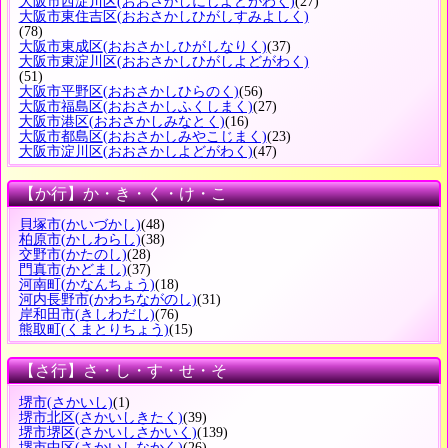
大阪市西淀川区
(おおさかしにしよどがわく)
(27)
大阪市東住吉区
(おおさかしひがしすみよしく)
(78)
大阪市東成区
(おおさかしひがしなりく)
(37)
大阪市東淀川区
(おおさかしひがしよどがわく)
(51)
大阪市平野区
(おおさかしひらのく)
(56)
大阪市福島区
(おおさかしふくしまく)
(27)
大阪市港区
(おおさかしみなとく)
(16)
大阪市都島区
(おおさかしみやこじまく)
(23)
大阪市淀川区
(おおさかしよどがわく)
(47)
【か行】か・き・く・け・こ
貝塚市
(かいづかし)
(48)
柏原市
(かしわらし)
(38)
交野市
(かたのし)
(28)
門真市
(かどまし)
(37)
河南町
(かなんちょう)
(18)
河内長野市
(かわちながのし)
(31)
岸和田市
(きしわだし)
(76)
熊取町
(くまとりちょう)
(15)
【さ行】さ・し・す・せ・そ
堺市
(さかいし)
(1)
堺市北区
(さかいしきたく)
(39)
堺市堺区
(さかいしさかいく)
(139)
堺市中区
(さかいしなかく)
(26)