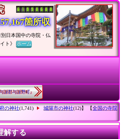
寺院
7,167箇所収
前別日本国中の寺院・仏
メイト》
ホーム
.『与謝郡与謝野町』
府の神社
(1,741)
城陽市の神社
(12)】 【
全国の寺院
理解する