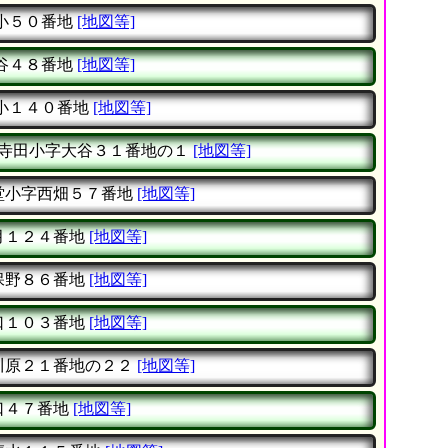
小５０番地
[地図等]
谷４８番地
[地図等]
小１４０番地
[地図等]
寺田小字大谷３１番地の１
[地図等]
堂小字西畑５７番地
[地図等]
月１２４番地
[地図等]
保野８６番地
[地図等]
口１０３番地
[地図等]
川原２１番地の２２
[地図等]
口４７番地
[地図等]