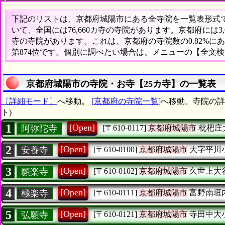
下記のリストは、京都府城陽市にある全寺院を一覧表形式で表
いて、全国には76,660カ寺の寺院があります。京都府には3
寺の寺院があります。これは、京都府の寺院数の0.82%
第874位です。個別に調べたい場合は、メニューの【全文
京都府城陽市の寺院・お寺【25カ寺】の一覧表
〔詳細モード〕
へ移動。
[京都府の寺院一覧]
へ移動。寺院の詳
ト)
1
[Open]
阿弥陀寺
[〒610-0117]
京都府城陽市
枇杷庄
2
[Open]
安養寺
[〒610-0100]
京都府城陽市
大字平川
3
[Open]
願楽寺
[〒610-0102]
京都府城陽市
久世上大
4
[Open]
極楽寺
[〒610-0111]
京都府城陽市
富野南垣
5
[Open]
弘願寺
[〒610-0121]
京都府城陽市
寺田中大