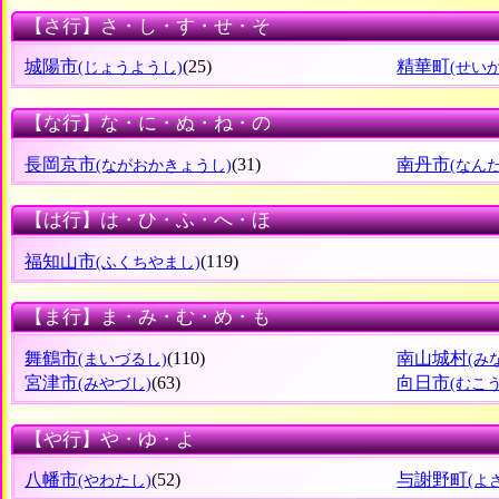
【さ行】さ・し・す・せ・そ
城陽市
(25)
精華町
(じょうようし)
(せい
【な行】な・に・ぬ・ね・の
長岡京市
(31)
南丹市
(ながおかきょうし)
(なん
【は行】は・ひ・ふ・へ・ほ
福知山市
(119)
(ふくちやまし)
【ま行】ま・み・む・め・も
舞鶴市
(110)
南山城村
(まいづるし)
(み
宮津市
(63)
向日市
(みやづし)
(むこ
【や行】や・ゆ・よ
八幡市
(52)
与謝野町
(やわたし)
(よ