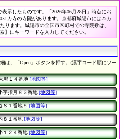
示したものです。「2026年06月28日」時点にお
,031カ寺の寺院があります。京都府城陽市には25カ
にあたります。城陽市の全国市区町村での寺院数は、
検索】にキーワードを入力してください。
細は、「Open」ボタンを押す。(漢字コード順にソー
大堀１４番地
[地図等]
小字指月８３番地
[地図等]
谷８１番地５
[地図等]
内８１番地
[地図等]
小１２４番地
[地図等]