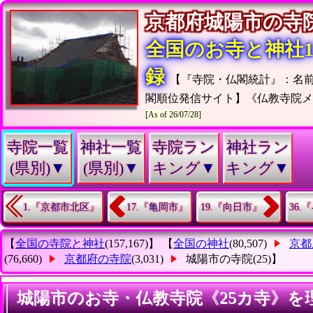
京都府城陽市の
全国のお寺と神社15
録
【『寺院・仏閣統計』：名
閣順位発信サイト】《仏教寺院
[As of 26/07/28]
寺院一覧
神社一覧
寺院ラン
神社ラン
(県別)▼
(県別)▼
キング▼
キング▼
1.『京都市北区』
17.『亀岡市』
19.『向日市』
36
【
全国の寺院と神社
(157,167)】 【
全国の神社
(80,507)
京都
(76,660)
京都府の寺院
(3,031)
城陽市の寺院
(25)】
城陽市のお寺・仏教寺院《25カ寺》を