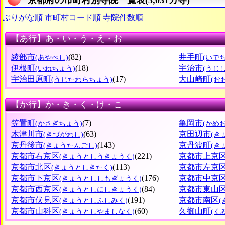
ぶりがな順
市町村コード順
寺院件数順
【あ行】あ・い・う・え・お
綾部市
(82)
井手町
(あやべし)
(いで
伊根町
(18)
宇治市
(いねちょう)
(うじし
宇治田原町
(17)
大山崎町
(うじたわらちょう)
(お
【か行】か・き・く・け・こ
笠置町
(7)
亀岡市
(かさぎちょう)
(かめ
木津川市
(63)
京田辺市
(きづがわし)
(き
京丹後市
(143)
京丹波町
(きょうたんごし)
(き
京都市右京区
(221)
京都市上京
(きょうとしうきょうく)
京都市北区
(113)
京都市左京
(きょうとしきたく)
京都市下京区
(176)
京都市中京
(きょうとししもぎょうく)
京都市西京区
(84)
京都市東山
(きょうとしにしきょうく)
京都市伏見区
(191)
京都市南区
(きょうとしふしみく)
京都市山科区
(60)
久御山町
(きょうとしやましなく)
(く