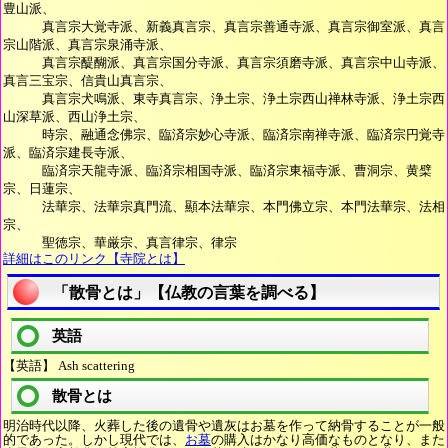
豊山派、
真言宗大覚寺派、新義真言宗、真言宗善通寺派、真言宗御室派、真言
宗山階派、真言宗泉涌寺派、
真言宗醍醐派、真言宗国分寺派、真言宗須磨寺派、真言宗中山寺派、
真言三宝宗、信貴山真言宗、
真言宗犬鳴派、東寺真言宗、浄土宗、浄土宗西山禅林寺派、浄土宗西
山深草派、西山浄土宗、
時宗、融通念佛宗、臨済宗妙心寺派、臨済宗南禅寺派、臨済宗円覚寺
派、臨済宗建長寺派、
臨済宗天龍寺派、臨済宗相国寺派、臨済宗東福寺派、曹洞宗、黄檗
宗、日蓮宗、
法華宗、法華宗真門流、顯本法華宗、本門佛立宗、本門法華宗、法相
宗、
聖徳宗、華厳宗、真言律宗、律宗
詳細はこのリンク【寺院とは】
「散骨とは」【仏教の言葉を調べる】
英語
【英語】 Ash scattering
散骨とは
明治時代以降、火葬した後の遺骨や遺灰はお墓を作って納骨することが一般
的であった。しかし現代では、
お墓
の購入はかなり高価なものとなり、また