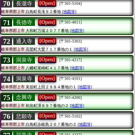
70
[Open]
長瀧寺
[〒501-5104]
岐阜県郡上市
白鳥町長滝９２番地
[地図等]
71
[Open]
長徳寺
[〒501-4611]
岐阜県郡上市
大和町万場２０７７番地
[地図等]
72
[Open]
通入寺
[〒501-5303]
岐阜県郡上市
高鷲町大鷲７１７番地の１
[地図等]
73
[Open]
洞泉寺
[〒501-4217]
岐阜県郡上市
八幡町尾崎町４１７番地
[地図等]
74
[Open]
洞泉寺
[〒501-4101]
岐阜県郡上市
美並町上田２９８４番地の１
[地図等]
75
[Open]
念興寺
[〒501-4200]
岐阜県郡上市
和良町澤８９７番地の２
[地図等]
76
[Open]
悲願寺
[〒501-5102]
岐阜県郡上市
白鳥町歩岐島２６７番地の２
[地図等]
[Open]
[〒501-4237]