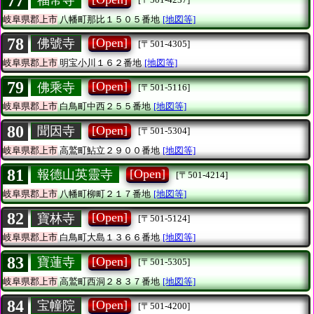
77
福常寺
岐阜県郡上市
八幡町那比１５０５番地
[地図等]
78
[Open]
佛號寺
[〒501-4305]
岐阜県郡上市
明宝小川１６２番地
[地図等]
79
[Open]
佛乘寺
[〒501-5116]
岐阜県郡上市
白鳥町中西２５５番地
[地図等]
80
[Open]
聞因寺
[〒501-5304]
岐阜県郡上市
高鷲町鮎立２９００番地
[地図等]
81
[Open]
報德山英靈寺
[〒501-4214]
岐阜県郡上市
八幡町柳町２１７番地
[地図等]
82
[Open]
寶林寺
[〒501-5124]
岐阜県郡上市
白鳥町大島１３６６番地
[地図等]
83
[Open]
寶蓮寺
[〒501-5305]
岐阜県郡上市
高鷲町西洞２８３７番地
[地図等]
84
[Open]
宝幢院
[〒501-4200]