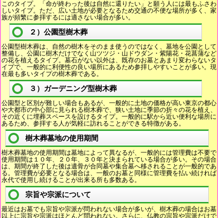
このタイプ。「命が終わった後は自然に還りたい」と願う人には最もふさわ
しいタイプ。ただ、広い土地が必要となるため交通の不便な場所が多く、家
族が頻繁に参拝するには適さない場合が多い。
２）公園型樹木葬
公園型樹木葬は、自然の樹木をそのまま使うのではなく、墓地を公園として
整備し、公園に樹木だけでなく山ツツジ・山ドウダン・紫陽花・花菖蒲など
の花を植えるタイプ。墓石がない以外は、既存のお墓とあまり変わらないタ
イプで、一般的に利便性の良い場所にあるため参拝しやすいことが多い。現
在最も多いタイプの樹木葬である。
３）ガーデニング型樹木葬
公園型と区別が難しい場合もあるが、一般的に土地の価格が高い東京の都心
や大都市の中心部に見られる樹木葬で、狭い土地に季節の折々の花を植え、
その近くに埋葬スペースを設けるタイプ。一般的に駅から近い便利な場所に
あるため、参拝する人が気軽に訪れることができる特徴がある。
樹木葬墓地の使用期間
樹木葬墓地の使用期間は墓地によって異なるが、一般的には管理費は不要で
使用期間は１０年、２０年、３０年と決まられている場合が多い。その場合
は、期間が終了した後は遺骨が合同墓や集合墓へ移されることが一般的であ
る。管理費が必要となる場合は、一般のお墓と同様に管理費を払い続ければ
永代で使用し続けることが出来る所も多数ある。
宗旨や宗派について
最近はお墓でも宗旨や宗派が問われない場合が多いが、樹木葬の場合はお墓
以上に宗旨や宗派はほとんど問われない。さらに、仏教の宗旨や宗派だけで