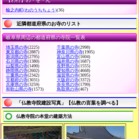
【わ行】わ・を・ん
輪之内町
(わのうちちょう)
(36)
近隣都道府県のお寺のリスト
岐阜県周辺の都道府県の寺院一覧表
埼玉県の寺
(2225)
千葉県の寺
(2998)
東京都の寺
(2887)
神奈川県の寺
(1905)
新潟県の寺
(2795)
富山県の寺
(1604)
石川県の寺
(1380)
福井県の寺
(1687)
山梨県の寺
(1490)
長野県の寺
(1555)
静岡県の寺
(2602)
愛知県の寺
(4668)
三重県の寺
(2342)
滋賀県の寺
(3095)
京都府の寺
(3031)
大阪府の寺
(3372)
兵庫県の寺
(3259)
奈良県の寺
(1799)
和歌山県の寺
(1573)
鳥取県の寺
(467)
「仏教寺院建設写真」【仏教の言葉を調べる】
仏教寺院の本堂の建築方法