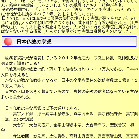
進によって建てられた。中でも、王舎城（おうしゃじょう）の竹林（ちくり
ん）精舎と舎衛城（しゃえいじょう）の祇園（ぎおん）精舎が有名。
その後中国では、「寺」とはもともと「役所」のことを意味したが、のち
に僧侶が住む所をすべて「寺」とよぶようになった。
日本では、古くは山の中に僧侶の修行の場として寺院が建てられたが、の
ちに寺院は人々の住む町の中につくられ、城下町にも寺院が造られた。江戸
時代には、キリスト教を禁止するため、人々はいずれかの寺院に属さなけれ
ばならないとする檀家（だんか）制度ができ寺院は身近なものとなった。
日本仏教の宗派
総務省統計局が発表している２０１２年現在の「宗教団体数，教師数及び
信者数」調査によると、
仏教系寺院の総数は約７万６千で信者数は約８５１３万人である。日本の
人口を考えると
かなりの数が仏教徒となるが、日本の全宗教団体の総信者数は１億９７１
０万人であり、
日本の人口を大きく超えているので、複数の宗教の信者になっている方が
多いと思われる。
日本仏教の主な宗派は以下の通りである。
真宗大谷派、浄土真宗本願寺派、真宗高田派、真宗佛光寺派、真宗興
正派、真宗木辺派、
天台宗、天台真盛宗、金峯山修験本宗、天台寺門宗、聖観音宗、和
宗、
孝道教団、妙見宗、念法眞教、高野山真言宗、真言宗智山派、真言宗