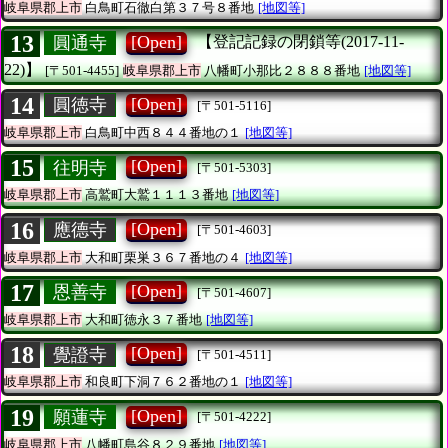
岐阜県郡上市
白鳥町石徹白第３７号８番地
[地図等]
13
[Open]
圓通寺
【登記記録の閉鎖等(2017-11-
22)】
[〒501-4455]
岐阜県郡上市
八幡町小那比２８８８番地
[地図等]
14
[Open]
圓徳寺
[〒501-5116]
岐阜県郡上市
白鳥町中西８４４番地の１
[地図等]
15
[Open]
往明寺
[〒501-5303]
岐阜県郡上市
高鷲町大鷲１１１３番地
[地図等]
16
[Open]
應德寺
[〒501-4603]
岐阜県郡上市
大和町栗巣３６７番地の４
[地図等]
17
[Open]
恩善寺
[〒501-4607]
岐阜県郡上市
大和町徳永３７番地
[地図等]
18
[Open]
覺證寺
[〒501-4511]
岐阜県郡上市
和良町下洞７６２番地の１
[地図等]
19
[Open]
願蓮寺
[〒501-4222]
岐阜県郡上市
八幡町島谷８２９番地
[地図等]