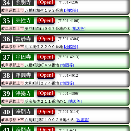
34
[Open]
照明寺
[〒501-4236]
岐阜県郡上市
八幡町相生１９３番地
[地図等]
35
[Open]
乘性寺
[〒501-4106]
岐阜県郡上市
美並町白山９６７番地の３
[地図等]
36
[Open]
常妙寺
[〒501-4304]
岐阜県郡上市
明宝奥住２２００番地
[地図等]
37
[Open]
浄因寺
[〒501-4213]
岐阜県郡上市
八幡町殿町４９番地
[地図等]
38
[Open]
淨圓寺
[〒501-4612]
岐阜県郡上市
大和町剣２７４番地
[地図等]
39
[Open]
浄樂寺
[〒501-4306]
岐阜県郡上市
明宝畑佐２１１番地の１
[地図等]
40
[Open]
浄願寺
[〒501-5114]
岐阜県郡上市
白鳥町那留１０９２番地の５
[地図等]
41
[Open]
浄願寺
[〒501-4231]