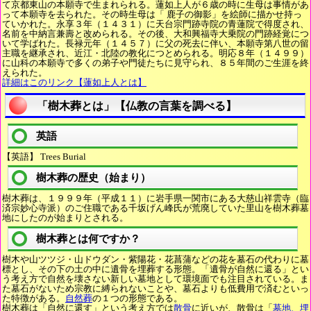
て京都東山の本願寺で生まれられる。蓮如上人が６歳の時に生母は事情があ
って本願寺を去られた。その時生母は「 鹿子の御影」を絵師に描かせ持っ
ていかれた。永享３年（１４３１）に天台宗門跡寺院の青蓮院で得度され、
名前を中納言兼壽と改められる。その後、大和興福寺大乗院の門跡経覚につ
いて学ばれた。長禄元年（１４５７）に父の死去に伴い、本願寺第八世の留
主職を継承され、近江・北陸の教化につとめられる。明応８年（１４９９）
に山科の本願寺で多くの弟子や門徒たちに見守られ、８５年間のご生涯を終
えられた。
詳細はこのリンク【蓮如上人とは】
「樹木葬とは」【仏教の言葉を調べる】
英語
【英語】 Trees Burial
樹木葬の歴史（始まり）
樹木葬は、１９９９年（平成１１）に岩手県一関市にある大慈山祥雲寺（臨
済宗妙心寺派）のご住職である千坂げん峰氏が荒廃していた里山を樹木葬墓
地にしたのが始まりとされる。
樹木葬とは何ですか？
樹木や山ツツジ・山ドウダン・紫陽花・花菖蒲などの花を墓石の代わりに墓
標とし、その下の土の中に遺骨を埋葬する形態。「遺骨が自然に還る」とい
う考え方で自然を壊さない新しい墓地として環境面でも注目されている。ま
た墓石がないため宗教に縛られないことや、墓石よりも低費用で済むといっ
た特徴がある。
自然葬
の１つの形態である。
樹木葬は「自然に還す」という考え方では
散骨
に近いが、散骨は「
墓地、埋