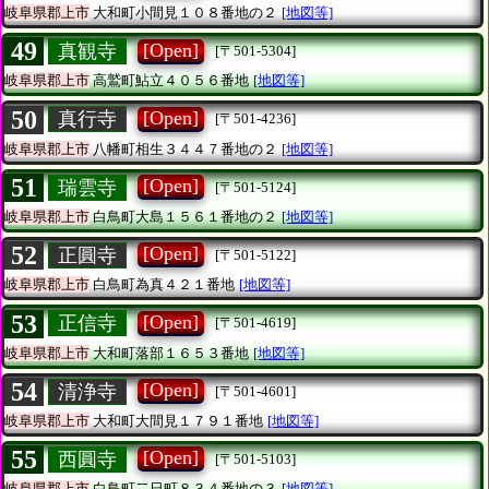
岐阜県郡上市
大和町小間見１０８番地の２
[地図等]
49
[Open]
真観寺
[〒501-5304]
岐阜県郡上市
高鷲町鮎立４０５６番地
[地図等]
50
[Open]
真行寺
[〒501-4236]
岐阜県郡上市
八幡町相生３４４７番地の２
[地図等]
51
[Open]
瑞雲寺
[〒501-5124]
岐阜県郡上市
白鳥町大島１５６１番地の２
[地図等]
52
[Open]
正圓寺
[〒501-5122]
岐阜県郡上市
白鳥町為真４２１番地
[地図等]
53
[Open]
正信寺
[〒501-4619]
岐阜県郡上市
大和町落部１６５３番地
[地図等]
54
[Open]
清浄寺
[〒501-4601]
岐阜県郡上市
大和町大間見１７９１番地
[地図等]
55
[Open]
西圓寺
[〒501-5103]
岐阜県郡上市
白鳥町二日町８３４番地の３
[地図等]