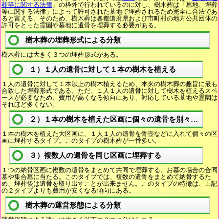
葬等に関する法律
」の枠外で行われているのに対し、樹木葬は「墓地、埋葬
等に関する法律」によって許可された墓地で埋葬されるため完全に合法であ
ると言える。そのため、樹木葬は各都道府県および市町村の地方公共団体の
許可をとった霊園や墓地に遺骨を埋葬する必要がある。
樹木葬の埋葬形式による分類
樹木葬には大きく３つの埋葬形式がある。
１）１人の遺骨に対して１本の樹木を植える
１人の遺骨に対して１本以上の樹木植えるため、本来の樹木葬の趣旨に最も
合致した埋葬形式である。ただ、１人１人の遺骨に対して樹木を植えるスペ
ースが必要なため、費用が高くなる傾向にあり、対応している墓地や霊園は
それほど多くない。
２）１本の樹木を植えた区画に個々の遺骨を別々に埋葬
１本の樹木を植えた大区画に、１人１人の遺骨を骨壺などに入れて個々の区
画に埋葬するタイプ。このタイプの樹木葬が一番多い。
３）複数人の遺骨を同じ区画に埋葬する
１つの納骨区画に複数の遺骨をまとめて共同で埋葬する。お墓の場合の合同
墓や集合墓に当たる。このタイプでは、複数の遺骨をまとめて納骨するた
め、埋葬後は遺骨を取り出すことが出来ません。このタイプの特徴は、上記
の２タイプよりも費用が安くなる傾向にある。
樹木葬の運営形態による分類