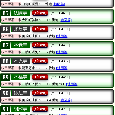
岐阜県郡上市
白鳥町長瀧５５番地
[地図等]
85
[Open]
法圓寺
[〒501-4605]
岐阜県郡上市
大和町神路２３０５番地
[地図等]
86
[Open]
北辰寺
[〒501-4101]
岐阜県郡上市
美並町上田６６８番地
[地図等]
87
[Open]
本覚寺
[〒501-4453]
岐阜県郡上市
八幡町洲河９３６番地
[地図等]
88
[Open]
本光寺
[〒501-4302]
岐阜県郡上市
明宝寒水１３３７番地
[地図等]
89
[Open]
本福寺
[〒501-4451]
岐阜県郡上市
八幡町入間１０９３番地の１
[地図等]
90
[Open]
妙法寺
[〒501-4101]
岐阜県郡上市
美並町上田２０８４番地
[地図等]
91
[Open]
明願寺
[〒501-4203]