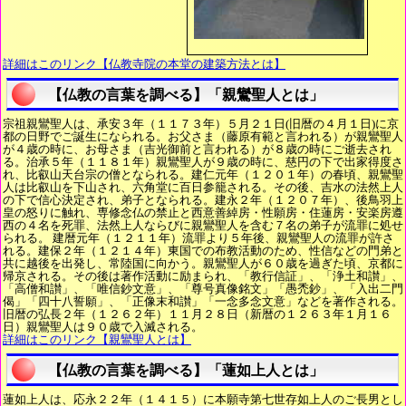
詳細はこのリンク【仏教寺院の本堂の建築方法とは】
【仏教の言葉を調べる】「親鸞聖人とは」
宗祖親鸞聖人は、承安３年（１１７３年）５月２１日(旧暦の４月１日)に京
都の日野でご誕生になられる。お父さま（藤原有範と言われる）が親鸞聖人
が４歳の時に、お母さま（吉光御前と言われる）が８歳の時にご逝去され
る。治承５年（１１８１年）親鸞聖人が９歳の時に、慈円の下で出家得度さ
れ、比叡山天台宗の僧となられる。建仁元年（１２０１年）の春頃、親鸞聖
人は比叡山を下山され、六角堂に百日参籠される。その後、吉水の法然上人
の下で信心決定され、弟子となられる。建永２年（１２０７年）、後鳥羽上
皇の怒りに触れ、専修念仏の禁止と西意善綽房・性願房・住蓮房・安楽房遵
西の４名を死罪、法然上人ならびに親鸞聖人を含む７名の弟子が流罪に処せ
られる。 建暦元年（１２１１年）流罪より５年後、親鸞聖人の流罪が許さ
れる。建保２年（１２１４年）東国での布教活動のため、性信などの門弟と
共に越後を出発し、常陸国に向かう。親鸞聖人が６０歳を過ぎた頃、京都に
帰京される。その後は著作活動に励まられ、「教行信証」、「浄土和讃」、
「高僧和讃」、「唯信鈔文意」、「尊号真像銘文」「愚禿鈔」、「入出二門
偈」「四十八誓願」、「正像末和讃」「一念多念文意」などを著作される。
旧暦の弘長２年（１２６２年）１１月２８日（新暦の１２６３年１月１６
日）親鸞聖人は９０歳で入滅される。
詳細はこのリンク【親鸞聖人とは】
【仏教の言葉を調べる】「蓮如上人とは」
蓮如上人は、応永２２年（１４１５）に本願寺第七世存如上人のご長男とし