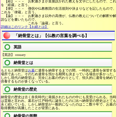
【経】－－－ お釈迦さまが直接説かれた教えを文字にしたもので、これ
を「経蔵」と言う。
【律】－－－ 僧侶や仏教教団の生活規則や決まりなどを記したもので、
これを「律蔵」と言う。
【論】－－－ お釈迦さま以外の高僧が、仏教の教えについての解釈や解
説などを書いたもので、
これを「論蔵」と言う。
詳細はこのリンク【お経とは】
「納骨堂とは」【仏教の言葉を調べる】
英語
【英語】 ossuary
納骨堂とは
もともと納骨堂は
お墓
に遺骨を納骨するまでの間、一時的に遺骨を保管する
場所であった。そのため遺骨を預かる期間も決まっている場合が多かった。
しかし現代の納骨堂は、完全にお墓の代わりとして、恒久的に遺骨を納めて
供養するものが多くなっている。
納骨堂の歴史
納骨堂の歴史は古く奈良時代に発掘されたものの中にも見受けられる。当時
は霊廟と言われ、墓石が江戸時代に誕生したのに比べ納骨堂の歴史はとても
永く続いている。しかし納骨堂が一般的になったのはここ数十年で、お墓の
取得費用が高騰したことが背景にある。
納骨堂の形態