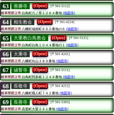
63
[Open]
善勝寺
[〒501-5112]
岐阜県郡上市
白鳥町六ノ里１２６４番地
[地図等]
64
[Open]
相生教会
[〒501-4224]
岐阜県郡上市
八幡町城南町６６０番地の６
[地図等]
65
[Open]
大乗教白鳥教会
[〒501-5121]
岐阜県郡上市
白鳥町白鳥１０４４番地の１
[地図等]
66
[Open]
大乘寺
[〒501-4241]
岐阜県郡上市
八幡町向山３８９番地
[地図等]
67
[Open]
値誓寺
[〒501-5111]
岐阜県郡上市
白鳥町阿多岐１２４６番地
[地図等]
68
[Open]
長敬寺
[〒501-4212]
岐阜県郡上市
八幡町職人町７４２番地
[地図等]
69
[Open]
長善寺
[〒501-5303]
岐阜県郡上市
高鷲町大鷲２４１番地
[地図等]