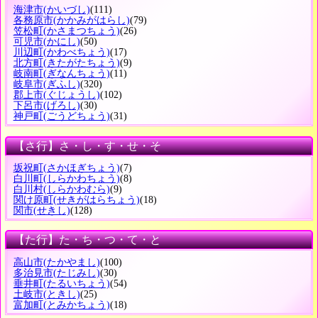
海津市
(かいづし)
(111)
各務原市
(かかみがはらし)
(79)
笠松町
(かさまつちょう)
(26)
可児市
(かにし)
(50)
川辺町
(かわべちょう)
(17)
北方町
(きたがたちょう)
(9)
岐南町
(ぎなんちょう)
(11)
岐阜市
(ぎふし)
(320)
郡上市
(ぐじょうし)
(102)
下呂市
(げろし)
(30)
神戸町
(ごうどちょう)
(31)
【さ行】さ・し・す・せ・そ
坂祝町
(さかほぎちょう)
(7)
白川町
(しらかわちょう)
(8)
白川村
(しらかわむら)
(9)
関け原町
(せきがはらちょう)
(18)
関市
(せきし)
(128)
【た行】た・ち・つ・て・と
高山市
(たかやまし)
(100)
多治見市
(たじみし)
(30)
垂井町
(たるいちょう)
(54)
土岐市
(ときし)
(25)
富加町
(とみかちょう)
(18)