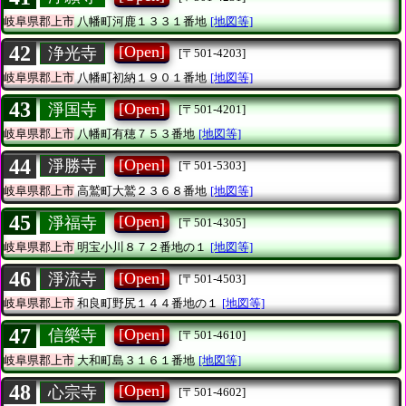
岐阜県郡上市
八幡町河鹿１３３１番地
[地図等]
42
[Open]
浄光寺
[〒501-4203]
岐阜県郡上市
八幡町初納１９０１番地
[地図等]
43
[Open]
淨国寺
[〒501-4201]
岐阜県郡上市
八幡町有穂７５３番地
[地図等]
44
[Open]
淨勝寺
[〒501-5303]
岐阜県郡上市
高鷲町大鷲２３６８番地
[地図等]
45
[Open]
淨福寺
[〒501-4305]
岐阜県郡上市
明宝小川８７２番地の１
[地図等]
46
[Open]
淨流寺
[〒501-4503]
岐阜県郡上市
和良町野尻１４４番地の１
[地図等]
47
[Open]
信樂寺
[〒501-4610]
岐阜県郡上市
大和町島３１６１番地
[地図等]
48
[Open]
心宗寺
[〒501-4602]