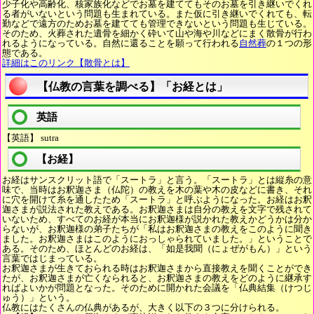
少子化や高齢化、核家族化などでお墓を建ててもそのお墓を引き継いでくれ
る者がいないという問題も生まれている。また仮に引き継いでくれても、転
勤などで遠方のためお墓を建てても管理できないという問題も生じている。
そのため、火葬された遺骨を細かく砕いて山や海や川などにまく散骨が行わ
れるようになっている。自然に還ることを願って行われる
自然葬
の１つの形
態である。
詳細はこのリンク【散骨とは】
【仏教の言葉を調べる】「お経とは」
英語
【英語】 sutra
【お経】
お経はサンスクリット語で「スートラ」と言う。「スートラ」とは縦糸の意
味で、当時はお釈迦さま（仏陀）の教えを木の葉や木の皮などに書き、それ
に穴を開けて糸を通したため「スートラ」と呼ぶようになった。お経はお釈
迦さまが説法された教えである。お釈迦さまは自分の教えを文字で残されて
いないため、すべてのお経が本当にお釈迦様が説かれた教えかどうかは分か
らないが、お釈迦様の弟子たちが「私はお釈迦さまの教えをこのように聞き
ました。お釈迦さまはこのようにおっしゃられていました。」ということで
ある。そのため、ほとんどのお経は、「如是我聞（にょぜがもん）」という
言葉ではじまっている。
お釈迦さまが生きておられる時はお釈迦さまから直接教えを聞くことができ
たが、お釈迦さまが亡くなられると、お釈迦さまの教えをどのように継承す
ればよいかが問題となった。そのために開かれた会議を「仏典結集（けつじ
ゅう）」という。
仏教にはたくさんの仏典があるが、大きく以下の３つに分けられる。