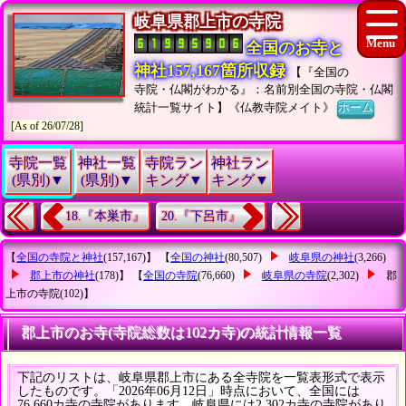
岐阜県郡上市の寺院
全国のお寺と
神社157,167箇所収録
【『全国の
寺院・仏閣がわかる』：名前別全国の寺院・仏閣
統計一覧サイト】《仏教寺院メイト》
ホーム
[As of 26/07/28]
寺院一覧
神社一覧
寺院ラン
神社ラン
(県別)▼
(県別)▼
キング▼
キング▼
18.『本巣市』
20.『下呂市』
【
全国の寺院と神社
(157,167)】 【
全国の神社
(80,507)
岐阜県の神社
(3,266)
郡上市の神社
(178)】 【
全国の寺院
(76,660)
岐阜県の寺院
(2,302)
郡
上市の寺院
(102)】
郡上市のお寺(寺院総数は102カ寺)の統計情報一覧
下記のリストは、岐阜県郡上市にある全寺院を一覧表形式で表示
したものです。「2026年06月12日」時点において、全国には
76,660カ寺の寺院があります。岐阜県には2,302カ寺の寺院があり