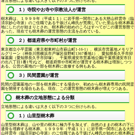
運営形態による違いは大きく以下の３つに分けられる。
１）寺院やお寺や宗教法人が運営
樹木葬は、１９９９年（平成１１）に岩手県一関市にある大慈山祥雲寺（臨
済宗妙心寺派）のご住職である千坂げん峰氏が荒廃していた里山を樹木葬墓
地にしたのが始まりとされ、樹木葬の始めのころはすべてがこの運営形態で
あった。現在でも樹木葬の運営形態の主流を占めている。
２）都道府県や市町村が運営
東京都立小平霊園（東京都東村山市萩山町1-16-1）、横浜市営墓地メモリア
ルグリーン（神奈川県横浜市戸塚区俣野町1367番地1）、愛知県長久手市卯
塚墓園（愛知県長久手市卯塚）、千葉県浦安市営墓地公園(千葉県浦安市日
の出八丁目1番1号)など、都道府県や市町村が運営する樹木葬は増加しつつ
ある。公営の墓地の一部を樹木葬に改修する例もある。
３）民間霊園が運営
民間の霊園墓地の一部を樹木葬にする場合や、初めから樹木葬専用の民間霊
園を開発する場合もある。現在、この運営形態の樹木葬が増えつつある。
樹木葬の立地形態による分類
立地形態による違いは大きく以下の３つに分けられる。
１）山里型樹木葬
山里型樹木葬は、山や里の樹木に極力手を加えず、自然のままの樹木の下に
遺骨を埋葬する樹木葬。１９９９年（平成１１）に岩手県一関市にある大慈
山祥雲寺（臨済宗妙心寺派）のご住職である千坂げん峰氏が始めた樹木葬は