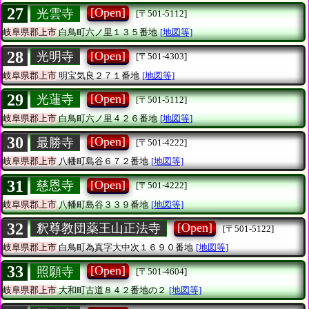
27
[Open]
光雲寺
[〒501-5112]
岐阜県郡上市
白鳥町六ノ里１３５番地
[地図等]
28
[Open]
光明寺
[〒501-4303]
岐阜県郡上市
明宝気良２７１番地
[地図等]
29
[Open]
光蓮寺
[〒501-5112]
岐阜県郡上市
白鳥町六ノ里４２６番地
[地図等]
30
[Open]
最勝寺
[〒501-4222]
岐阜県郡上市
八幡町島谷６７２番地
[地図等]
31
[Open]
慈恩寺
[〒501-4222]
岐阜県郡上市
八幡町島谷３３９番地
[地図等]
32
[Open]
釈尊教団薬王山正法寺
[〒501-5122]
岐阜県郡上市
白鳥町為真字大中次１６９０番地
[地図等]
33
[Open]
照願寺
[〒501-4604]
岐阜県郡上市
大和町古道８４２番地の２
[地図等]