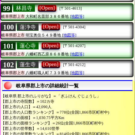
99
[Open]
林昌寺
[〒501-4613]
岐阜県郡上市
大和町名皿部３８６番地
[地図等]
100
[Open]
蓮浄寺
[〒501-4304]
岐阜県郡上市
明宝奥住５４９番地
[地図等]
101
[Open]
蓮心寺
[〒501-4207]
岐阜県郡上市
八幡町西乙原８６８番地
[地図等]
102
[Open]
蓮生寺
[〒501-4212]
岐阜県郡上市
八幡町職人町７３９番地
[地図等]
岐阜県郡上市の詳細統計一覧
【岐阜県 郡上市のふりがな】＝「ぎふけん ぐじょうし」
【郡上市の寺院数】＝102カ寺
【郡上市の人口】＝42,090人
【郡上市の人口数ランキング】＝778位(全国1,866市区町村中)
【郡上市の面積】＝1,030.75平方Km
【郡上市の面積ランキング】＝26位(全国1,866市区町村中)
【郡上市の世帯数】＝14,610世帯
【郡上市の世帯数ランキング】＝814位(全国1,866市区町村中)