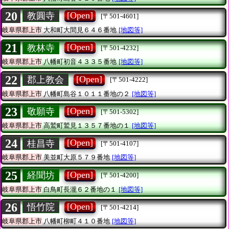
20
[Open]
教圓寺
[〒501-4601]
岐阜県郡上市
大和町大間見６４６番地
[地図等]
21
[Open]
教林寺
[〒501-4232]
岐阜県郡上市
八幡町初音４３３５番地
[地図等]
22
[Open]
郡上教会
[〒501-4222]
岐阜県郡上市
八幡町島谷１０１１番地の２
[地図等]
23
[Open]
敬願寺
[〒501-5302]
岐阜県郡上市
高鷲町鷲見１３５７番地の１
[地図等]
24
[Open]
桂昌寺
[〒501-4107]
岐阜県郡上市
美並町大原５７９番地
[地図等]
25
[Open]
経聞坊
[〒501-4200]
岐阜県郡上市
白鳥町長瀧６２番地の１
[地図等]
26
[Open]
悟竹院
[〒501-4214]
岐阜県郡上市
八幡町柳町４１０番地
[地図等]