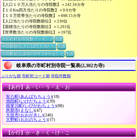
【人口１０万人当たりの寺院数】＝242.34カ寺
【１０Km四方当たりの寺院数】＝9.9カ寺
【１０万世帯当たりの寺院数】＝698.15カ寺
【人口当たりの寺院数順位】＝230位
【面積当たりの寺院数順位】＝1,291位
【世帯数当たりの寺院数順位】＝197位
市区町村別寺院数ランキング
別窓
寺院数順位(人口10万人当たり)
別窓
寺院数順位(面積100平方Km当たり)
別窓
岐阜県の市町村別寺院一覧表(2,302カ寺)
ぶりがな順
市町村コード順
寺院件数順
【あ行】あ・い・う・え・お
安八町
(あんぱちちょう)
(18)
池田町
(いけだちょう)
(39)
揖斐川町
(いびがわちょう)
(88)
恵那市
(えなし)
(47)
大垣市
(おおがきし)
(246)
大野町
(おおのちょう)
(37)
【か行】か・き・く・け・こ