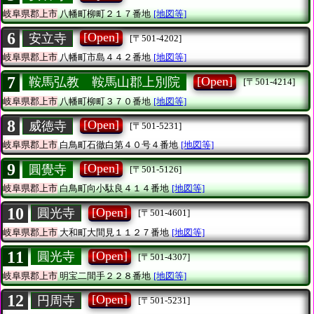
岐阜県郡上市
八幡町柳町２１７番地
[地図等]
6
[Open]
安立寺
[〒501-4202]
岐阜県郡上市
八幡町市島４４２番地
[地図等]
7
[Open]
鞍馬弘教 鞍馬山郡上別院
[〒501-4214]
岐阜県郡上市
八幡町柳町３７０番地
[地図等]
8
[Open]
威徳寺
[〒501-5231]
岐阜県郡上市
白鳥町石徹白第４０号４番地
[地図等]
9
[Open]
圓覺寺
[〒501-5126]
岐阜県郡上市
白鳥町向小駄良４１４番地
[地図等]
10
[Open]
圓光寺
[〒501-4601]
岐阜県郡上市
大和町大間見１１２７番地
[地図等]
11
[Open]
圓光寺
[〒501-4307]
岐阜県郡上市
明宝二間手２２８番地
[地図等]
12
[Open]
円周寺
[〒501-5231]