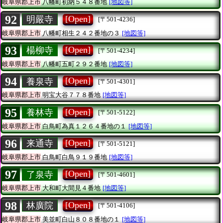
岐阜県郡上市
八幡町初納５４８番地
[地図等]
92
[Open]
明嚴寺
[〒501-4236]
岐阜県郡上市
八幡町相生２４２番地の３
[地図等]
93
[Open]
楊柳寺
[〒501-4234]
岐阜県郡上市
八幡町五町２９２番地
[地図等]
94
[Open]
養泉寺
[〒501-4301]
岐阜県郡上市
明宝大谷７７８番地
[地図等]
95
[Open]
養林寺
[〒501-5122]
岐阜県郡上市
白鳥町為真１２６４番地の１
[地図等]
96
[Open]
来通寺
[〒501-5121]
岐阜県郡上市
白鳥町白鳥９１９番地
[地図等]
97
[Open]
了泉寺
[〒501-4601]
岐阜県郡上市
大和町大間見４番地
[地図等]
98
[Open]
林廣院
[〒501-4106]
岐阜県郡上市
美並町白山８０８番地の１
[地図等]