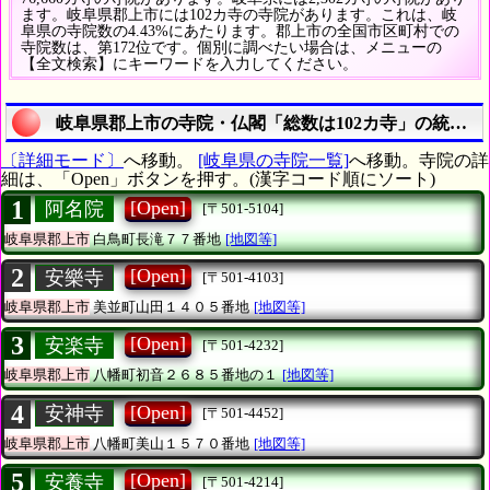
ます。岐阜県郡上市には102カ寺の寺院があります。これは、岐
阜県の寺院数の4.43%にあたります。郡上市の全国市区町村での
寺院数は、第172位です。個別に調べたい場合は、メニューの
【全文検索】にキーワードを入力してください。
岐阜県郡上市の寺院・仏閣「総数は102カ寺」の統計調
〔詳細モード〕
へ移動。
[岐阜県の寺院一覧]
へ移動。寺院の詳
細は、「Open」ボタンを押す。(漢字コード順にソート)
1
[Open]
阿名院
[〒501-5104]
岐阜県郡上市
白鳥町長滝７７番地
[地図等]
2
[Open]
安樂寺
[〒501-4103]
岐阜県郡上市
美並町山田１４０５番地
[地図等]
3
[Open]
安楽寺
[〒501-4232]
岐阜県郡上市
八幡町初音２６８５番地の１
[地図等]
4
[Open]
安神寺
[〒501-4452]
岐阜県郡上市
八幡町美山１５７０番地
[地図等]
5
[Open]
安養寺
[〒501-4214]