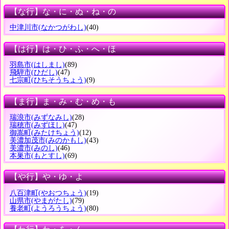
【な行】な・に・ぬ・ね・の
中津川市
(なかつがわし)
(40)
【は行】は・ひ・ふ・へ・ほ
羽島市
(はしまし)
(89)
飛騨市
(ひだし)
(47)
七宗町
(ひちそうちょう)
(9)
【ま行】ま・み・む・め・も
瑞浪市
(みずなみし)
(28)
瑞穂市
(みずほし)
(47)
御嵩町
(みたけちょう)
(12)
美濃加茂市
(みのかもし)
(43)
美濃市
(みのし)
(46)
本巣市
(もとすし)
(69)
【や行】や・ゆ・よ
八百津町
(やおつちょう)
(19)
山県市
(やまがたし)
(79)
養老町
(ようろうちょう)
(80)