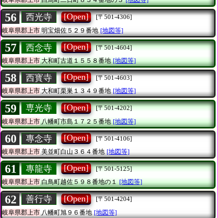
56
[Open]
西光寺
[〒501-4306]
岐阜県郡上市
明宝畑佐５２９番地
[地図等]
57
[Open]
西念寺
[〒501-4604]
岐阜県郡上市
大和町古道１５５８番地
[地図等]
58
[Open]
西寳寺
[〒501-4603]
岐阜県郡上市
大和町栗巣１３４９番地
[地図等]
59
[Open]
専光寺
[〒501-4202]
岐阜県郡上市
八幡町市島１７２５番地
[地図等]
60
[Open]
專念寺
[〒501-4106]
岐阜県郡上市
美並町白山３６４番地
[地図等]
61
[Open]
專龍寺
[〒501-5125]
岐阜県郡上市
白鳥町越佐５９８番地の１
[地図等]
62
[Open]
善行寺
[〒501-4204]
岐阜県郡上市
八幡町旭９６番地
[地図等]