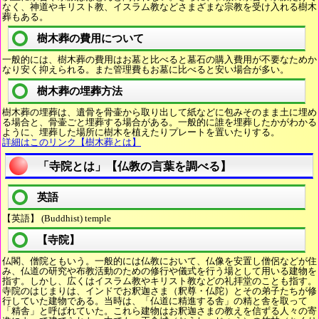
なく、神道やキリスト教、イスラム教などさまざまな宗教を受け入れる樹木
葬もある。
樹木葬の費用について
一般的には、樹木葬の費用はお墓と比べると墓石の購入費用が不要なためか
なり安く抑えられる。また管理費もお墓に比べると安い場合が多い。
樹木葬の埋葬方法
樹木葬の埋葬は、遺骨を骨壷から取り出して紙などに包みそのまま土に埋め
る場合と、骨壷ごと埋葬する場合がある。一般的に誰を埋葬したかがわかる
ように、埋葬した場所に樹木を植えたりプレートを置いたりする。
詳細はこのリンク【樹木葬とは】
「寺院とは」【仏教の言葉を調べる】
英語
【英語】 (Buddhist) temple
【寺院】
仏閣、僧院ともいう。一般的には仏教において、仏像を安置し僧侶などが住
み、仏道の研究や布教活動のための修行や儀式を行う場として用いる建物を
指す。しかし、広くはイスラム教やキリスト教などの礼拝堂のことも指す。
寺院のはじまりは、インドでお釈迦さま（釈尊・仏陀）とその弟子たちが修
行していた建物である。当時は、「仏道に精進する舎」の精と舎を取って
「精舎」と呼ばれていた。これら建物はお釈迦さまの教えを信ずる人々の寄