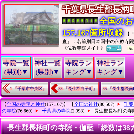
千葉県長生郡長
全国のお
157,167箇所収録
【
査』：名前別日本国中の仏教寺
《仏教寺院メイト》
ホーム
[As 
寺院一覧
神社一覧
寺院ラン
神社ラン
(県別)▼
(県別)▼
キング▼
キング▼
1.『千葉市中央区』
53.『長生郡白子町』
55.『長生郡長
【
全国の寺院と神社
(157,167)】 【
全国の神社
(80,507)
千葉
の寺院
(76,660)
千葉県の寺院
(2,998)
長生郡長柄町の寺
長生郡長柄町の寺院・伽藍「総数は38