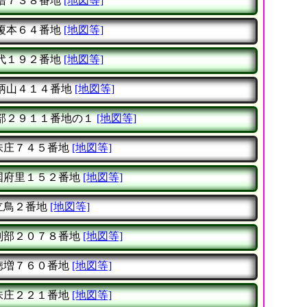
増７３８番地
[地図等]
榎本６４番地
[地図等]
代１９２番地
[地図等]
柄山４１４番地
[地図等]
部２９１１番地の１
[地図等]
味庄７４５番地
[地図等]
国府里１５２番地
[地図等]
立鳥２番地
[地図等]
刑部２０７８番地
[地図等]
徳増７６０番地
[地図等]
味庄２２１番地
[地図等]