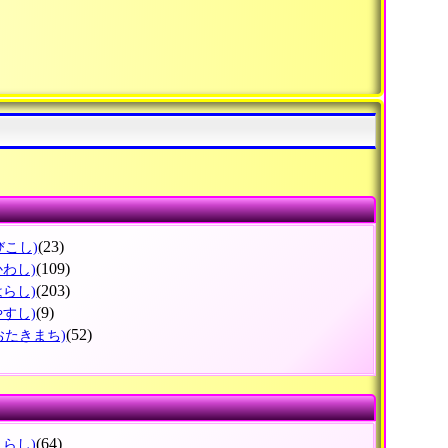
(23)
びこし)
(109)
かわし)
(203)
はらし)
(9)
やすし)
(52)
おたきまち)
(64)
うらし)