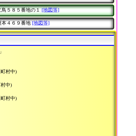
立鳥５８５番地の１
[地図等]
榎本４６９番地
[地図等]
」
区町村中)
村中)
区町村中)