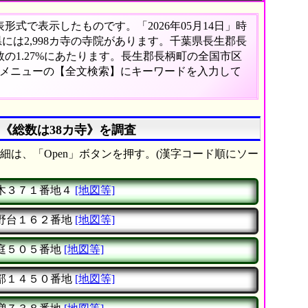
式で表示したものです。「2026年05月14日」時
県には2,998カ寺の寺院があります。千葉県長生郡長
の1.27%にあたります。長生郡長柄町の全国市区
、メニューの【全文検索】にキーワードを入力して
《総数は38カ寺》を調査
細は、「Open」ボタンを押す。(漢字コード順にソー
木３７１番地４
[地図等]
野台１６２番地
[地図等]
庭５０５番地
[地図等]
部１４５０番地
[地図等]