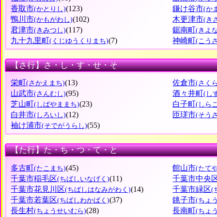
香取市
(123)
鎌け谷市
(かとりし)
(か
鴨川市
(102)
木更津市
(かもがわし)
(き
君津市
(117)
鋸南町
(きみつし)
(きよ
九十九里町
(7)
神崎町
(くじゆうくりまち)
(こう
【さ行】さ・し・す・せ・そ
栄町
(13)
佐倉市
(さかえまち)
(さく
山武市
(95)
酒々井町
(さんむし)
(し
芝山町
(23)
白子町
(しばやままち)
(しら
白井市
(12)
匝瑳市
(しろいし)
(そう
袖け浦市
(55)
(そでがうらし)
【た行】た・ち・つ・て・と
多古町
(45)
館山市
(たこまち)
(たて
千葉市稲毛区
(11)
千葉市中央
(ちばしいなげく)
千葉市花見川区
(14)
千葉市緑区
(ちばしはなみがわく)
千葉市若葉区
(37)
銚子市
(ちばしわかばく)
(ちょ
長生村
(28)
長南町
(ちょうせいむら)
(ちょ