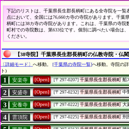
下記のリストは、千葉県長生郡長柄町にある全寺院を一覧表形
点において、全国には76,660カ寺の寺院があります。千葉
柄町には38カ寺の寺院があります。これは、千葉県の寺院数
町村での寺院数は、第633位です。個別に調べたい場合は
ください。
【38寺院】千葉県長生郡長柄町の仏教寺院・仏閣
〔詳細モード〕
へ移動。
[千葉県の寺院一覧]
へ移動。寺院の詳
ト)
1
[Open]
安楽寺
[〒297-0207]
千葉県長生郡長柄町
船
2
[Open]
安盛寺
[〒297-0232]
千葉県長生郡長柄町
中
3
[Open]
安養寺
[〒297-0222]
千葉県長生郡長柄町
大
4
[Open]
雲頂院
[〒297-0225]
千葉県長生郡長柄町
刑