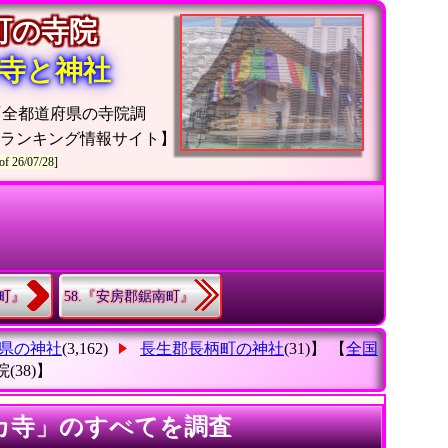
柄町の寺院
寺と神社
『全都道府県の寺院調
院ランキング情報サイト】
of 26/07/28]
南町』
58.『安房郡鋸南町』
県の神社
(3,162)
長生郡長柄町の神社
(31)】 【
全国
院
(38)】
カ寺」のすべてを調査