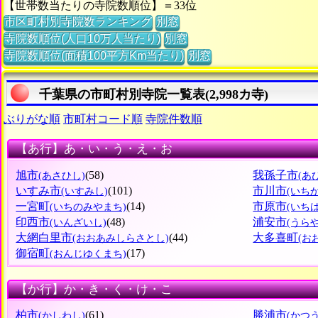
【世帯数当たりの寺院数順位】＝33位
市区町村別寺院数ランキング
別窓
寺院数順位(人口10万人当たり)
別窓
寺院数順位(面積100平方Km当たり)
別窓
千葉県の市町村別寺院一覧表(2,998カ寺)
ぶりがな順
市町村コード順
寺院件数順
【あ行】あ・い・う・え・お
旭市
(58)
我孫子市
(あさひし)
(あ
いすみ市
(101)
市川市
(いすみし)
(いち
一宮町
(14)
市原市
(いちのみやまち)
(いち
印西市
(48)
浦安市
(いんざいし)
(うら
大網白里市
(44)
大多喜町
(おおあみしらさとし)
(お
御宿町
(17)
(おんじゆくまち)
【か行】か・き・く・け・こ
柏市
(61)
勝浦市
(かしわし)
(かつ