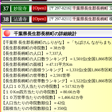
37
[Open]
妙龍寺
[〒297-0216]
千葉県長生郡長柄町
38
[Open]
沾通寺
[〒297-0211]
千葉県長生郡長柄町
千葉県長生郡長柄町の詳細統計
【千葉県 長生郡長柄町のふりがな】＝「ちばけん ながらまち
【長生郡長柄町の寺院数】＝38カ寺
【長生郡長柄町の人口】＝7,337人
【長生郡長柄町の人口数ランキング】＝1,501位(全国1,866市
【長生郡長柄町の面積】＝47.11平方Km
【長生郡長柄町の面積ランキング】＝1,331位(全国1,866市区町
【長生郡長柄町の世帯数】＝2,591世帯
【長生郡長柄町の世帯数ランキング】＝1,522位(全国1,866市
【人口１０万人当たりの寺院数】＝517.92カ寺
【１０Km四方当たりの寺院数】＝80.66カ寺
【１０万世帯当たりの寺院数】＝1,466.62カ寺
【人口当たりの寺院数順位】＝42位
【面積当たりの寺院数順位】＝350位