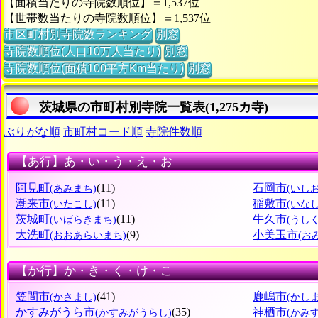
【面積当たりの寺院数順位】＝1,537位
【世帯数当たりの寺院数順位】＝1,537位
市区町村別寺院数ランキング
別窓
寺院数順位(人口10万人当たり)
別窓
寺院数順位(面積100平方Km当たり)
別窓
茨城県の市町村別寺院一覧表(1,275カ寺)
ぶりがな順
市町村コード順
寺院件数順
【あ行】あ・い・う・え・お
阿見町
(11)
石岡市
(あみまち)
(いし
潮来市
(11)
稲敷市
(いたこし)
(いな
茨城町
(11)
牛久市
(いばらきまち)
(うし
大洗町
(9)
小美玉市
(おおあらいまち)
(お
【か行】か・き・く・け・こ
笠間市
(41)
鹿嶋市
(かさまし)
(かし
かすみがうら市
(35)
神栖市
(かすみがうらし)
(かみ