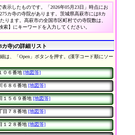
示したものです。「2026年05月23日」時点にお
,275カ寺の寺院があります。茨城県高萩市には8カ
にあたります。高萩市の全国市区町村での寺院数は、
文検索】にキーワードを入力してください。
8カ寺)の詳細リスト
細は、「Open」ボタンを押す。(漢字コード順にソー
１０６番地
[地図等]
川６８６番地
[地図等]
田１５６９番地
[地図等]
丁目７８番地
[地図等]
目１２８番地
[地図等]