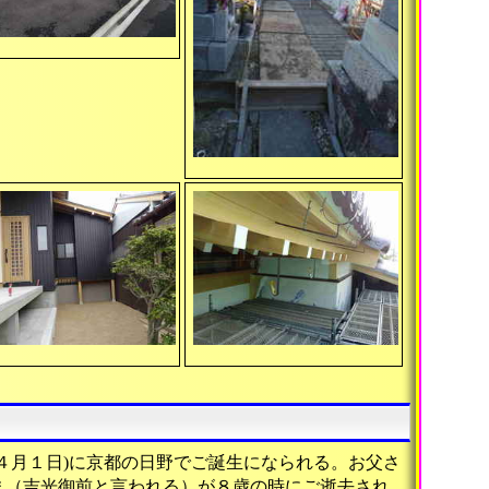
４月１日)に京都の日野でご誕生になられる。お父さ
ま（吉光御前と言われる）が８歳の時にご逝去され