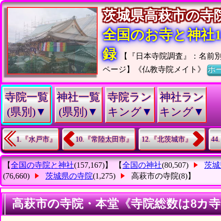
茨城県高萩市の
全国のお寺と神社15
録
【『日本寺院調査』：名前
ページ】《仏教寺院メイト》
ホ
寺院一覧
神社一覧
寺院ラン
神社ラン
(県別)▼
(県別)▼
キング▼
キング▼
1.『水戸市』
10.『常陸太田市』
12.『北茨城市』
4
【
全国の寺院と神社
(157,167)】 【
全国の神社
(80,507)
茨城
(76,660)
茨城県の寺院
(1,275)
高萩市の寺院
(8)】
高萩市の寺院・本堂《寺院総数は8カ