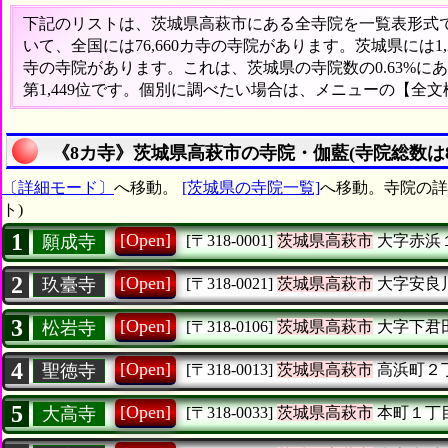
下記のリストは、茨城県高萩市にある全寺院を一覧表形式で表
いて、全国には76,660カ寺の寺院があります。茨城県には1
寺の寺院があります。これは、茨城県の寺院数の0.63%
第1,449位です。個別に調べたい場合は、メニューの【全
《8カ寺》茨城県高萩市の寺院・伽藍(寺院総数は
〔詳細モード〕
へ移動。
[茨城県の寺院一覧]
へ移動。寺院の詳
ト)
1
[Open]
願成寺
[〒318-0001]
茨城県高萩市
大字赤浜
2
[Open]
玖臺寺
[〒318-0021]
茨城県高萩市
大字安良
3
[Open]
松岩寺
[〒318-0106]
茨城県高萩市
大字下君
4
[Open]
聖徳寺
[〒318-0013]
茨城県高萩市
高浜町２
5
[Open]
大高寺
[〒318-0033]
茨城県高萩市
本町１丁