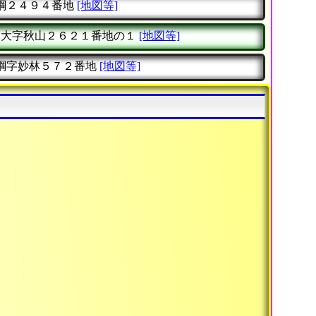
綱２４９４番地
[地図等]
大字秋山２６２１番地の１
[地図等]
綱字妙林５７２番地
[地図等]