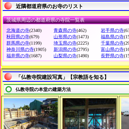
近隣都道府県のお寺のリスト
茨城県周辺の都道府県の寺院一覧表
北海道の寺
(2340)
青森県の寺
(462)
岩手県の寺
(6
秋田県の寺
(679)
山形県の寺
(1473)
福島県の寺
(1
群馬県の寺
(1199)
埼玉県の寺
(2225)
千葉県の寺
(2
神奈川県の寺
(1905)
新潟県の寺
(2795)
富山県の寺
(1
福井県の寺
(1687)
山梨県の寺
(1490)
長野県の寺
(1
「仏教寺院建設写真」【宗教語を知る】
仏教寺院の本堂の建築方法