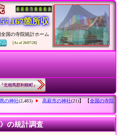
寺院
7,167箇所収
別全国の寺院統計ホーム
ーム
[As of 26/07/28]
4.『北相馬郡利根町』
県の神社
(2,483)
高萩市の神社
(21)】 【
全国の寺院
寺》の統計調査