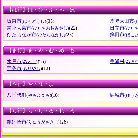
【は行】は・ひ・ふ・へ・ほ
坂東市
(35)
常陸太田市
(ばんどうし)
常陸大宮市
(22)
日立市
(ひたちおおみやし)
(ひた
ひたちなか市
(23)
鉾田市
(ひたちなかし)
(ほこ
【ま行】ま・み・む・め・も
水戸市
(55)
美浦村
(みとし)
(みほ
守谷市
(13)
(もりやし)
【や行】や・ゆ・よ
八千代町
(18)
結城市
(やちよまち)
(ゆう
【ら行】ら・り・る・れ・ろ
龍け崎市
(26)
(りゅうがさきし)