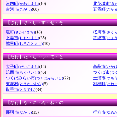
河内町
(10)
北茨城市
(かわちまち)
(き
古河市
(60)
五霞町
(こがし)
(ごか
【さ行】さ・し・す・せ・そ
境町
(18)
桜川市
(さかいまち)
(さく
下妻市
(35)
常総市
(しもつまし)
(じょ
城里町
(10)
(しろさとまち)
【た行】た・ち・つ・て・と
大子町
(14)
高萩市
(だいごまち)
(たか
筑西市
(46)
つくば市
(ちくせいし)
(つ
つくばみらい市
(22)
土浦市
(つくばみらいし)
(つち
東海村
(5)
利根町
(とうかいむら)
(とね
取手市
(34)
(とりでし)
【な行】な・に・ぬ・ね・の
那珂市
(15)
行方市
(なかし)
(なめ