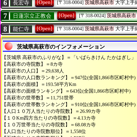
6
[Open]
長宏寺
[〒318-0004]
茨城県高萩市
大字上手
7
[Open]
日蓮宗立正教会
[〒318-0024]
茨城県高萩市
8
[Open]
能仁寺
[〒318-0004]
茨城県高萩市
大字上手
茨城県高萩市のインフォメーション
【茨城県 高萩市のふりがな】＝「いばらきけん たかはぎし」
【高萩市の寺院数】＝8カ寺
【高萩市の人口】＝29,638人
【高萩市の人口数ランキング】＝947位(全国1,866市区町村中)
【高萩市の面積】＝193.58平方Km
【高萩市の面積ランキング】＝643位(全国1,866市区町村中)
【高萩市の世帯数】＝11,751世帯
【高萩市の世帯数ランキング】＝910位(全国1,866市区町村中)
【人口１０万人当たりの寺院数】＝26.99カ寺
【１０Km四方当たりの寺院数】＝4.13カ寺
【１０万世帯当たりの寺院数】＝68.08カ寺
【人口当たりの寺院数順位】＝1,558位