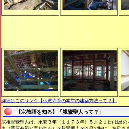
詳細はこのリンク【仏教寺院の本堂の建築方法って？】
【宗教語を知る】「親鸞聖人って？」
宗祖親鸞聖人は、承安３年（１１７３年）５月２１日(旧暦の
ま（藤原有範と言われる）が親鸞聖人が４歳の時に、お母さ