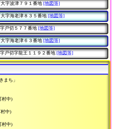
大字波津７９１番地
[地図等]
大字海老津８３５番地
[地図等]
字戸切５７７番地
[地図等]
大字海老津６３番地
[地図等]
字戸切字龍王１１９２番地
[地図等]
きまち」
町村中)
村中)
町村中)