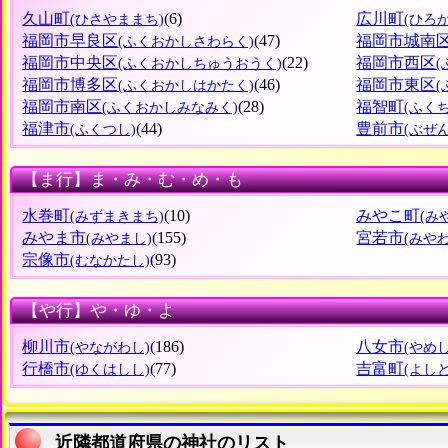
久山町
(6)
広川町
(ひさやままち)
(ひろ
福岡市早良区
(47)
福岡市城南
(ふくおかしさわらく)
福岡市中央区
(22)
福岡市西区
(ふくおかしちゅうおうく)
福岡市博多区
(46)
福岡市東区
(ふくおかしはかたく)
福岡市南区
(28)
福智町
(ふくおかしみなみく)
(ふく
福津市
(44)
豊前市
(ふくつし)
(ぶぜ
【ま行】ま・み・む・め・も
水巻町
(10)
みやこ町
(みずまきまち)
(み
みやま市
(155)
宮若市
(みやまし)
(みや
宗像市
(93)
(むなかたし)
【や行】や・ゆ・よ
柳川市
(186)
八女市
(やながわし)
(やめし
行橋市
(77)
吉富町
(ゆくはしし)
(よし
近隣都道府県の神社のリスト