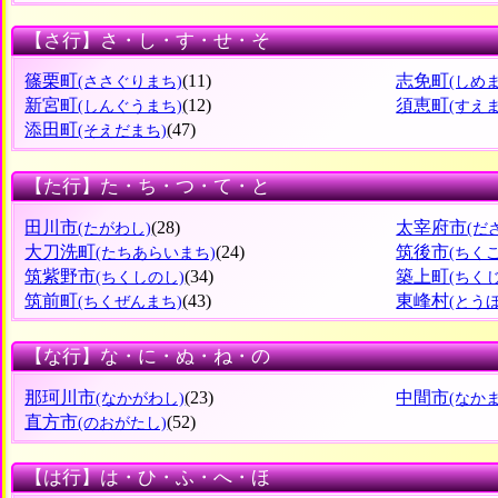
【さ行】さ・し・す・せ・そ
篠栗町
(11)
志免町
(ささぐりまち)
(しめ
新宮町
(12)
須恵町
(しんぐうまち)
(すえ
添田町
(47)
(そえだまち)
【た行】た・ち・つ・て・と
田川市
(28)
太宰府市
(たがわし)
(だ
大刀洗町
(24)
筑後市
(たちあらいまち)
(ちく
筑紫野市
(34)
築上町
(ちくしのし)
(ちく
筑前町
(43)
東峰村
(ちくぜんまち)
(とう
【な行】な・に・ぬ・ね・の
那珂川市
(23)
中間市
(なかがわし)
(なか
直方市
(52)
(のおがたし)
【は行】は・ひ・ふ・へ・ほ