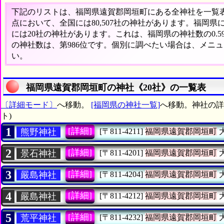
下記のリストは、福岡県遠賀郡岡垣町にある全神社を一覧表形
点において、全国には80,507社の神社があります。福岡県
には20社の神社があります。これは、福岡県の神社数の0.
の神社数は、第986位です。個別に調べたい場合は、メニ
い。
福岡県遠賀郡岡垣町の神社《20社》の一覧表
〔詳細モード〕
へ移動。
[福岡県の神社一覧]
へ移動。神社の詳
ト)
1
[詳細]
熊野神社
[〒811-4211]
福岡県遠賀郡岡垣町
2
[詳細]
景石神社
[〒811-4201]
福岡県遠賀郡岡垣町
3
[詳細]
嚴島神社
[〒811-4204]
福岡県遠賀郡岡垣町
4
[詳細]
嚴島神社
[〒811-4212]
福岡県遠賀郡岡垣町
5
[詳細]
荒平神社
[〒811-4232]
福岡県遠賀郡岡垣町