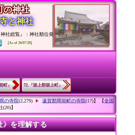
垣町の神社
寺と神社
『神社総覧』：神社順位発
ム
[As of 26/07/28]
遠賀町』
72.『築上郡築上町』
県の寺院
(2,279)
遠賀郡岡垣町の寺院
(17)】 【
全国
社
(20)】
社》を理解する