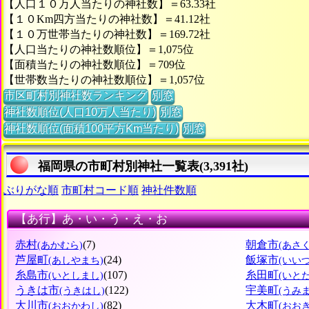
【人口１０万人当たりの神社数】＝63.33社
【１０Km四方当たりの神社数】＝41.12社
【１０万世帯当たりの神社数】＝169.72社
【人口当たりの神社数順位】＝1,075位
【面積当たりの神社数順位】＝709位
【世帯数当たりの神社数順位】＝1,057位
市区町村別神社数ランキング
別窓
神社数順位(人口10万人当たり)
別窓
神社数順位(面積100平方Km当たり)
別窓
福岡県の市町村別神社一覧表(3,391社)
ぶりがな順
市町村コード順
神社件数順
【あ行】あ・い・う・え・お
赤村
(7)
朝倉市
(あかむら)
(あさ
芦屋町
(24)
飯塚市
(あしやまち)
(いい
糸島市
(107)
糸田町
(いとしまし)
(いと
うきは市
(122)
宇美町
(うきはし)
(うみ
大川市
(82)
大木町
(おおかわし)
(おお