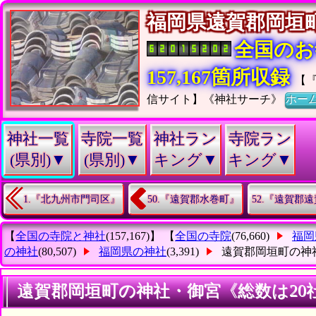
福岡県遠賀郡岡
全国のお
157,167箇所収録
【
信サイト】《神社サーチ》
ホー
神社一覧
寺院一覧
神社ラン
寺院ラン
(県別)▼
(県別)▼
キング▼
キング▼
1.『北九州市門司区』
50.『遠賀郡水巻町』
52.『遠賀郡
【
全国の寺院と神社
(157,167)】 【
全国の寺院
(76,660)
福岡
の神社
(80,507)
福岡県の神社
(3,391)
遠賀郡岡垣町の神
遠賀郡岡垣町の神社・御宮《総数は20