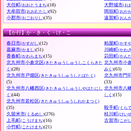
大任町
(18)
大野城市
(おおとうまち)
(お
大牟田市
(92)
岡垣町
(おおむたし)
(おか
小郡市
(35)
遠賀町
(おごおりし)
(おん
【か行】か・き・く・け・こ
春日市
(12)
粕屋町
(かすがし)
(かす
嘉麻市
(51)
川崎町
(かまし)
(かわ
香春町
(15)
苅田町
(かわらまち)
(かん
北九州市小倉北区
北九州市小
(きたきゅうしゅうしこくらきた
(28)
(63)
く)
みく)
北九州市戸畑区
北九州市門
(きたきゅうしゅうしとばたく)
(5)
(33)
北九州市八幡西区
北九州市八
(きたきゅうしゅうしやはたにし
(44)
(15)
く)
しく)
北九州市若松区
(きたきゅうしゅうしわかまつく)
(35)
鞍手町
(くら
久留米市
(276)
桂川町
(くるめし)
(けい
上毛町
(16)
古賀市
(こうげまち)
(こがし
小竹町
(21)
(こたけまち)