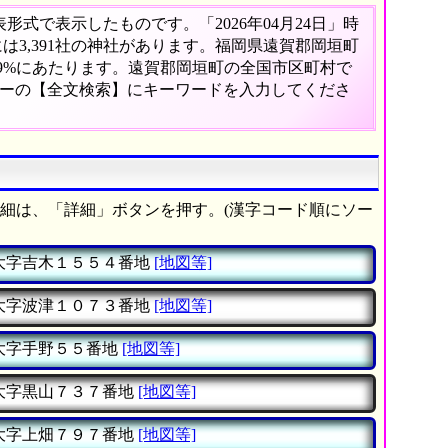
式で表示したものです。「2026年04月24日」時
には3,391社の神社があります。福岡県遠賀郡岡垣町
59%にあたります。遠賀郡岡垣町の全国市区町村で
ューの【全文検索】にキーワードを入力してくださ
細は、「詳細」ボタンを押す。(漢字コード順にソー
大字吉木１５５４番地
[地図等]
大字波津１０７３番地
[地図等]
大字手野５５番地
[地図等]
大字黒山７３７番地
[地図等]
大字上畑７９７番地
[地図等]