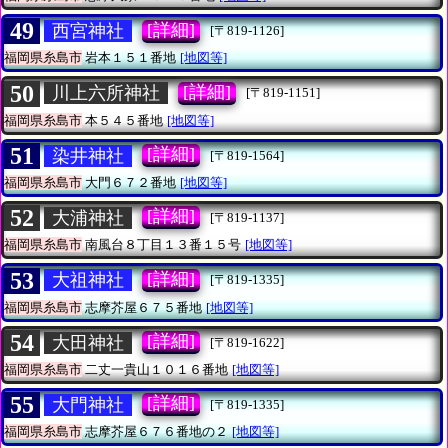
49
[詳細]
西宮神社
[〒819-1126]
福岡県糸島市
岩本１５１番地
[地図等]
50
[詳細]
川上六所神社
[〒819-1151]
福岡県糸島市
本５４５番地
[地図等]
51
[詳細]
染井神社
[〒819-1564]
福岡県糸島市
大門６７２番地
[地図等]
52
[詳細]
大浦神社
[〒819-1137]
福岡県糸島市
南風台８丁目１３番１５号
[地図等]
53
[詳細]
大祖神社
[〒819-1335]
福岡県糸島市
志摩芥屋６７５番地
[地図等]
54
[詳細]
大田神社
[〒819-1622]
福岡県糸島市
二丈一貴山１０１６番地
[地図等]
55
[詳細]
大門神社
[〒819-1335]
福岡県糸島市
志摩芥屋６７６番地の２
[地図等]