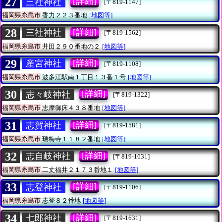
27
[詳細]
三社神社
[〒819-1147]
福岡県糸島市
香力２２３番地
[地図等]
28
[詳細]
三社神社
[〒819-1562]
福岡県糸島市
井田２９０番地の２
[地図等]
29
[詳細]
産宮神社
[〒819-1108]
福岡県糸島市
波多江駅南１丁目１３番１号
[地図等]
30
[詳細]
志々岐神社
[〒819-1322]
福岡県糸島市
志摩御床４３８番地
[地図等]
31
[詳細]
志賀神社
[〒819-1581]
福岡県糸島市
瑞梅寺１１８２番地
[地図等]
32
[詳細]
志自岐神社
[〒819-1631]
福岡県糸島市
二丈福井２１７３番地１
[地図等]
33
[詳細]
志登神社
[〒819-1106]
福岡県糸島市
志登８２番地
[地図等]
34
[詳細]
七郎神社
[〒819-1631]