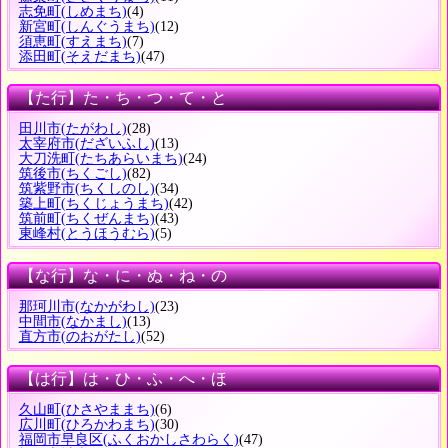
志免町
(しめまち)
(4)
新宮町
(しんぐうまち)
(12)
須恵町
(すえまち)
(7)
添田町
(そえだまち)
(47)
【た行】た・ち・つ・て・と
田川市
(たがわし)
(28)
太宰府市
(だざいふし)
(13)
大刀洗町
(たちあらいまち)
(24)
筑後市
(ちくごし)
(82)
筑紫野市
(ちくしのし)
(34)
築上町
(ちくじょうまち)
(42)
筑前町
(ちくぜんまち)
(43)
東峰村
(とうほうむら)
(5)
【な行】な・に・ぬ・ね・の
那珂川市
(なかがわし)
(23)
中間市
(なかまし)
(13)
直方市
(のおがたし)
(52)
【は行】は・ひ・ふ・へ・ほ
久山町
(ひさやままち)
(6)
広川町
(ひろかわまち)
(30)
福岡市早良区
(ふくおかしさわらく)
(47)