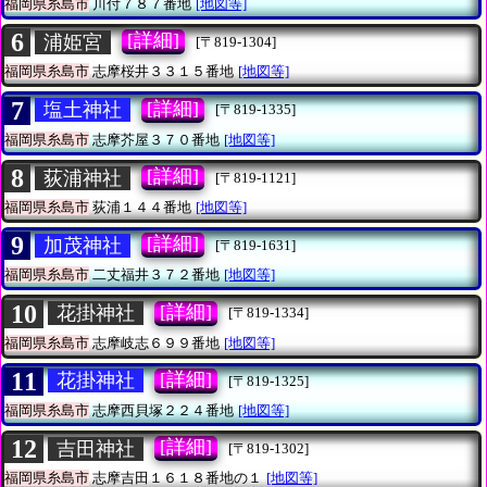
福岡県糸島市
川付７８７番地
[地図等]
6
[詳細]
浦姫宮
[〒819-1304]
福岡県糸島市
志摩桜井３３１５番地
[地図等]
7
[詳細]
塩土神社
[〒819-1335]
福岡県糸島市
志摩芥屋３７０番地
[地図等]
8
[詳細]
荻浦神社
[〒819-1121]
福岡県糸島市
荻浦１４４番地
[地図等]
9
[詳細]
加茂神社
[〒819-1631]
福岡県糸島市
二丈福井３７２番地
[地図等]
10
[詳細]
花掛神社
[〒819-1334]
福岡県糸島市
志摩岐志６９９番地
[地図等]
11
[詳細]
花掛神社
[〒819-1325]
福岡県糸島市
志摩西貝塚２２４番地
[地図等]
12
[詳細]
吉田神社
[〒819-1302]
福岡県糸島市
志摩吉田１６１８番地の１
[地図等]