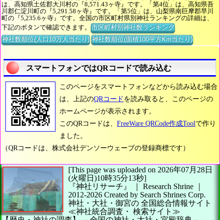
は、高知県土佐郡大川村の『8,571.43ヶ寺』です。「第4位」は、高知県吾
川郡仁淀川町の『5,291.58ヶ寺』です。「第5位」は、山梨県南巨摩郡早川
町の『5,235.6ヶ寺』です。全国の市区町村県別神社ランキングの詳細は、
下記のボタンで確認できます。
市区町村別神社数ランキング
神社数順位(人口10万人当たり)
神社数順位(面積100平方Km当たり)
スマートフォンではQRコードで読み込む
このページをスマートフォンなどから読み込む場合
は、上記の
QRコード
を読み取ると、このページの
ホームページが表示されます。
このQRコードは、
FreeWare QRCode作成Tool
で作り
ました。
（QRコードは、株式会社デンソーウェーブの登録商標です）
[This page was uploaded on 2026年07月28日
(火曜日)10時35分13秒]
『神社リサーチ』 ｜ Research Shrine
｜
2012-2026
Created by
Search Shrines Corp.
神社・大社・御宮の
全国総合情報サイト
≪神社統合調査・
検索サイト≫
【歴史・神社の調査】
－全国の神社・大社・宮殿辞典－