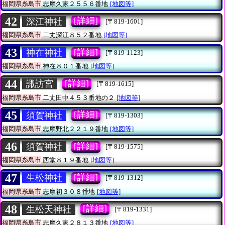
福岡県糸島市
志摩久家２５５６番地
[地図等]
42
[詳細]
深江神社
[〒819-1601]
福岡県糸島市
二丈深江８５２番地
[地図等]
43
[詳細]
神在神社
[〒819-1123]
福岡県糸島市
神在８０１番地
[地図等]
44
[詳細]
諏訪宮
[〒819-1615]
福岡県糸島市
二丈田中４５３番地の２
[地図等]
45
[詳細]
須賀神社
[〒819-1303]
福岡県糸島市
志摩野北２２１９番地
[地図等]
46
[詳細]
須賀神社
[〒819-1575]
福岡県糸島市
西堂８１９番地
[地図等]
47
[詳細]
生松神社
[〒819-1312]
福岡県糸島市
志摩初３０８番地
[地図等]
48
[詳細]
生松天神社
[〒819-1331]
福岡県糸島市
志摩久家２８１３番地
[地図等]