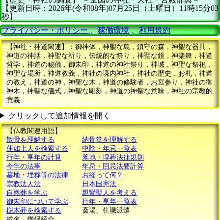
【更新日時：2026年(令和08年)07月25日（土曜日）11時15分03
秒】
プライバシー・ポリシー
、
稼働環境
、
利用規約
【神社・神道関連】：御神体，神聖な島，鎮守の森，神聖な器具，
神道の神話，神聖な祈り，伝統的な祭り，神聖な鏡，神楽舞，神道
哲学，神道の秘儀，御朱印，神道の神社祭り，神域，神聖な祭祀，
神聖な場所，神道教義，神社の境内神社，神社の歴史，お札，神道
の教え，神道の神，神聖な木，神道の修験者，お宮参り，神社の御
神木，神聖な儀式，神聖な彫刻，神道の神聖な意味，神社の宗教的
意義
クリックして追加情報を開く
【仏教関連用語】
散骨を理解する
納骨堂を理解する
蓮如上人を検索する
中陰・年忌一覧表
行年・享年の計算
墓地・埋葬法律規則
今年の法事
年忌・回忌法要計算
墓地・埋葬等の法律
お経って何？
宗教法人法
日本国憲法
自然葬を学ぶ
親鸞聖人を考える
御朱印について学ぶ
行年・享年一覧表
樹木葬を検索する
斎場、住職派遣
戒名、僧侶紹介