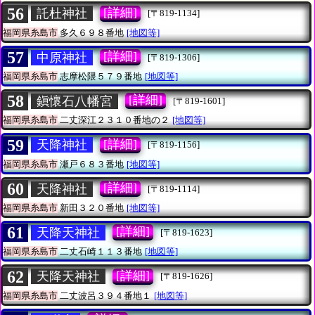
56
[詳細]
託杜神社
[〒819-1134]
福岡県糸島市
多久６９８番地
[地図等]
57
[詳細]
中原神社
[〒819-1306]
福岡県糸島市
志摩松隈５７９番地
[地図等]
58
[詳細]
鎭懷石八幡宮
[〒819-1601]
福岡県糸島市
二丈深江２３１０番地の２
[地図等]
59
[詳細]
天降神社
[〒819-1156]
福岡県糸島市
瀬戸６８３番地
[地図等]
60
[詳細]
天降神社
[〒819-1114]
福岡県糸島市
新田３２０番地
[地図等]
61
[詳細]
天降天神社
[〒819-1623]
福岡県糸島市
二丈石崎１１３番地
[地図等]
62
[詳細]
天降天神社
[〒819-1626]
福岡県糸島市
二丈波呂３９４番地１
[地図等]