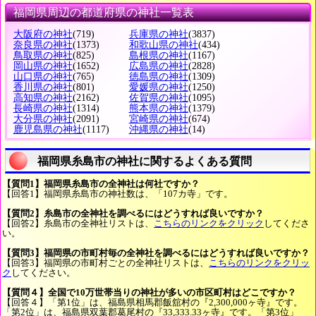
福岡県周辺の都道府県の神社一覧表
大阪府の神社
(719)
兵庫県の神社
(3837)
奈良県の神社
(1373)
和歌山県の神社
(434)
鳥取県の神社
(825)
島根県の神社
(1167)
岡山県の神社
(1652)
広島県の神社
(2828)
山口県の神社
(765)
徳島県の神社
(1309)
香川県の神社
(801)
愛媛県の神社
(1250)
高知県の神社
(2162)
佐賀県の神社
(1095)
長崎県の神社
(1314)
熊本県の神社
(1379)
大分県の神社
(2091)
宮崎県の神社
(674)
鹿児島県の神社
(1117)
沖縄県の神社
(14)
福岡県糸島市の神社に関するよくある質問
【質問1】福岡県糸島市の全神社は何社ですか？
【回答1】福岡県糸島市の神社数は、「107カ寺」です。
【質問2】糸島市の全神社を調べるにはどうすれば良いですか？
【回答2】糸島市の全神社リストは、
こちらのリンクをクリック
してくださ
い。
【質問3】福岡県の市町村毎の全神社を調べるにはどうすれば良いですか？
【回答3】福岡県の市町村ごとの全神社リストは、
こちらのリンクをクリッ
ク
してください。
【質問４】全国で10万世帯当りの神社が多いの市区町村はどこですか？
【回答４】「第1位」は、福島県相馬郡飯舘村の『2,300,000ヶ寺』です。
「第2位」は、福島県双葉郡葛尾村の『33,333.33ヶ寺』です。「第3位」