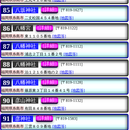
85
[詳細]
八坂神社
[〒819-1627]
福岡県糸島市
二丈松国４５４番地
[地図等]
86
[詳細]
八幡宮
[〒819-1122]
福岡県糸島市
東１１０５番地
[地図等]
87
[詳細]
八幡神社
[〒819-1112]
福岡県糸島市
浦志２丁目１１番２号
[地図等]
88
[詳細]
八幡神社
[〒819-1111]
福岡県糸島市
泊１２１６番地の２
[地図等]
89
[詳細]
八幡神社
[〒819-1128]
福岡県糸島市
篠原東３丁目１４番４１号
[地図等]
90
[詳細]
彦山神社
[〒819-1132]
福岡県糸島市
有田８４８番地
[地図等]
91
[詳細]
彦神社
[〒819-1583]
福岡県糸島市
三雲８０９番地
[地図等]