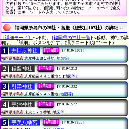
の神社数の3.16%にあたります。糸島市の全国市区町村での神社
数は、第197位です。個別に調べたい場合は、メニューの【全文
検索】にキーワードを入力してください。
福岡県糸島市の神社・宮殿《総数は107社》の詳細リス
〔詳細モード〕
へ移動。
[福岡県の神社一覧]
へ移動。神社の詳
細は、「詳細」ボタンを押す。(漢字コード順にソート)
1
[詳細]
井田原神社
[〒819-1301]
福岡県糸島市
志摩井田原１番地
[地図等]
2
[詳細]
稲留神社
[〒819-1313]
福岡県糸島市
志摩稲留４４１番地１
[地図等]
3
[詳細]
引津神社
[〒819-1332]
福岡県糸島市
志摩船越２４５番地
[地図等]
4
[詳細]
宇治神社
[〒819-1572]
福岡県糸島市
末永１７１番地
[地図等]
5
[詳細]
宇美八幡宮
[〒819-1155]