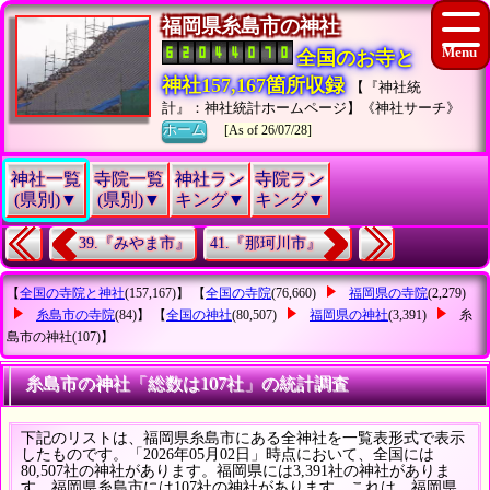
福岡県糸島市の神社
全国のお寺と
神社157,167箇所収録
【『神社統
計』：神社統計ホームページ】《神社サーチ》
ホーム
[As of 26/07/28]
神社一覧
寺院一覧
神社ラン
寺院ラン
(県別)▼
(県別)▼
キング▼
キング▼
39.『みやま市』
41.『那珂川市』
【
全国の寺院と神社
(157,167)】 【
全国の寺院
(76,660)
福岡県の寺院
(2,279)
糸島市の寺院
(84)】 【
全国の神社
(80,507)
福岡県の神社
(3,391)
糸
島市の神社
(107)】
糸島市の神社「総数は107社」の統計調査
下記のリストは、福岡県糸島市にある全神社を一覧表形式で表示
したものです。「2026年05月02日」時点において、全国には
80,507社の神社があります。福岡県には3,391社の神社がありま
す。福岡県糸島市には107社の神社があります。これは、福岡県