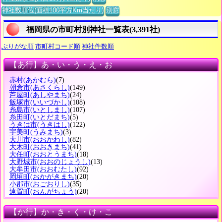
神社数順位(面積100平方Km当たり)
別窓
福岡県の市町村別神社一覧表(3,391社)
ぶりがな順
市町村コード順
神社件数順
【あ行】あ・い・う・え・お
赤村
(あかむら)
(7)
朝倉市
(あさくらし)
(149)
芦屋町
(あしやまち)
(24)
飯塚市
(いいづかし)
(108)
糸島市
(いとしまし)
(107)
糸田町
(いとだまち)
(5)
うきは市
(うきはし)
(122)
宇美町
(うみまち)
(3)
大川市
(おおかわし)
(82)
大木町
(おおきまち)
(41)
大任町
(おおとうまち)
(18)
大野城市
(おおのじょうし)
(13)
大牟田市
(おおむたし)
(92)
岡垣町
(おかがきまち)
(20)
小郡市
(おごおりし)
(35)
遠賀町
(おんがちょう)
(20)
【か行】か・き・く・け・こ