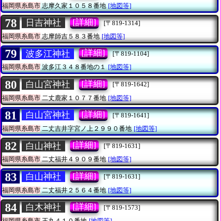
福岡県糸島市
志摩久家１０５８番地
[地図等]
78
[詳細]
日吉神社
[〒819-1314]
福岡県糸島市
志摩師吉５８３番地
[地図等]
79
[詳細]
波多江神社
[〒819-1104]
福岡県糸島市
波多江３４８番地の１
[地図等]
80
[詳細]
白山宮神社
[〒819-1642]
福岡県糸島市
二丈鹿家１０７７番地
[地図等]
81
[詳細]
白山宮神社
[〒819-1641]
福岡県糸島市
二丈吉井字宮ノ上２９９０番地
[地図等]
82
[詳細]
白山神社
[〒819-1631]
福岡県糸島市
二丈福井４９０９番地
[地図等]
83
[詳細]
白山神社
[〒819-1631]
福岡県糸島市
二丈福井２５６４番地
[地図等]
84
[詳細]
白木神社
[〒819-1573]
福岡県糸島市
王丸４１０番地
[地図等]