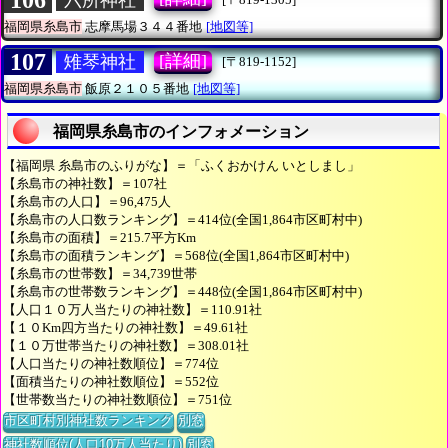
106
福岡県糸島市
志摩馬場３４４番地
[地図等]
107
[詳細]
雉琴神社
[〒819-1152]
福岡県糸島市
飯原２１０５番地
[地図等]
福岡県糸島市のインフォメーション
【福岡県 糸島市のふりがな】＝「ふくおかけん いとしまし」
【糸島市の神社数】＝107社
【糸島市の人口】＝96,475人
【糸島市の人口数ランキング】＝414位(全国1,864市区町村中)
【糸島市の面積】＝215.7平方Km
【糸島市の面積ランキング】＝568位(全国1,864市区町村中)
【糸島市の世帯数】＝34,739世帯
【糸島市の世帯数ランキング】＝448位(全国1,864市区町村中)
【人口１０万人当たりの神社数】＝110.91社
【１０Km四方当たりの神社数】＝49.61社
【１０万世帯当たりの神社数】＝308.01社
【人口当たりの神社数順位】＝774位
【面積当たりの神社数順位】＝552位
【世帯数当たりの神社数順位】＝751位
市区町村別神社数ランキング
別窓
神社数順位(人口10万人当たり)
別窓