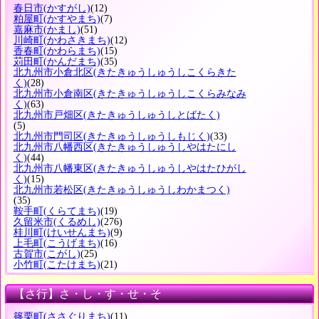
春日市
(かすがし)
(12)
粕屋町
(かすやまち)
(7)
嘉麻市
(かまし)
(51)
川崎町
(かわさきまち)
(12)
香春町
(かわらまち)
(15)
苅田町
(かんだまち)
(35)
北九州市小倉北区
(きたきゅうしゅうしこくらきた
く)
(28)
北九州市小倉南区
(きたきゅうしゅうしこくらみなみ
く)
(63)
北九州市戸畑区
(きたきゅうしゅうしとばたく)
(5)
北九州市門司区
(きたきゅうしゅうしもじく)
(33)
北九州市八幡西区
(きたきゅうしゅうしやはたにし
く)
(44)
北九州市八幡東区
(きたきゅうしゅうしやはたひがし
く)
(15)
北九州市若松区
(きたきゅうしゅうしわかまつく)
(35)
鞍手町
(くらてまち)
(19)
久留米市
(くるめし)
(276)
桂川町
(けいせんまち)
(9)
上毛町
(こうげまち)
(16)
古賀市
(こがし)
(25)
小竹町
(こたけまち)
(21)
【さ行】さ・し・す・せ・そ
篠栗町
(ささぐりまち)
(11)