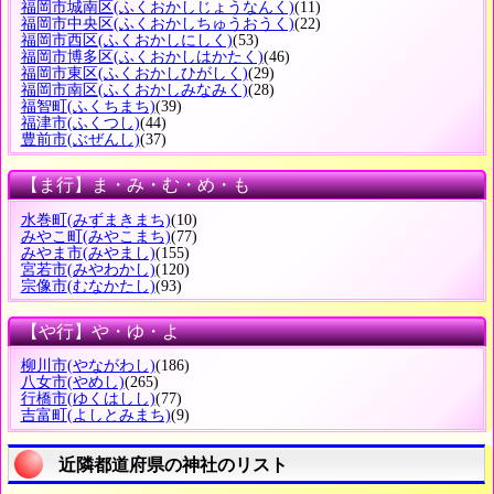
福岡市城南区
(ふくおかしじょうなんく)
(11)
福岡市中央区
(ふくおかしちゅうおうく)
(22)
福岡市西区
(ふくおかしにしく)
(53)
福岡市博多区
(ふくおかしはかたく)
(46)
福岡市東区
(ふくおかしひがしく)
(29)
福岡市南区
(ふくおかしみなみく)
(28)
福智町
(ふくちまち)
(39)
福津市
(ふくつし)
(44)
豊前市
(ぶぜんし)
(37)
【ま行】ま・み・む・め・も
水巻町
(みずまきまち)
(10)
みやこ町
(みやこまち)
(77)
みやま市
(みやまし)
(155)
宮若市
(みやわかし)
(120)
宗像市
(むなかたし)
(93)
【や行】や・ゆ・よ
柳川市
(やながわし)
(186)
八女市
(やめし)
(265)
行橋市
(ゆくはしし)
(77)
吉富町
(よしとみまち)
(9)
近隣都道府県の神社のリスト