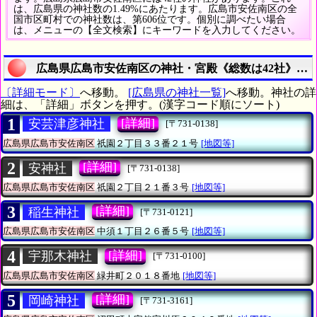
は、広島県の神社数の1.49%にあたります。広島市安佐南区の全
国市区町村での神社数は、第606位です。個別に調べたい場合
は、メニューの【全文検索】にキーワードを入力してください。
広島県広島市安佐南区の神社・宮殿《総数は42社》の
〔詳細モード〕
へ移動。
[広島県の神社一覧]
へ移動。神社の詳
細は、「詳細」ボタンを押す。(漢字コード順にソート)
1
[詳細]
安芸津彦神社
[〒731-0138]
広島県広島市安佐南区
祇園２丁目３３番２１号
[地図等]
2
[詳細]
安神社
[〒731-0138]
広島県広島市安佐南区
祇園２丁目２１番３号
[地図等]
3
[詳細]
稲生神社
[〒731-0121]
広島県広島市安佐南区
中須１丁目２６番５号
[地図等]
4
[詳細]
宇那木神社
[〒731-0100]
広島県広島市安佐南区
緑井町２０１８番地
[地図等]
5
[詳細]
岡崎神社
[〒731-3161]