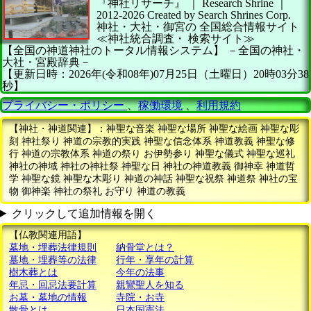
『神社リサーチ』 ｜ Research Shrine
｜
2012-2026
Created by
Search Shrines Corp.
神社・大社・御宮の
全国総合情報サイト
≪神社統合調査・
検索サイト≫
【全国の神道神社のトータル情報システム】
－全国の神社・
大社・宮殿辞典－
【更新日時：2026年(令和08年)07月25日（土曜日）20時03分38
秒】
プライバシー・ポリシー
、
稼働環境
、
利用規約
【神社・神道関連】：神聖な音楽 神聖な場所 神聖な絵画 神聖な彫
刻 神社祭り 神道の宗教的実践 神聖な信念体系 神道教義 神聖な修
行 神道の宗教体系 神道の祭り お伊勢参り 神聖な儀式 神聖な巡礼
神社の神域 神社の神社祭 神聖な日 神社の神道教義 御神幸 神道哲
学 神聖な鏡 神聖な木彫り 神道の神話 神聖な祝祭 神道祭 神社の宝
物 御神楽 神社の祭礼 お守り 神道の教義
クリックして追加情報を開く
【仏教関連用語】
墓地・埋葬法律規則
納骨堂とは？
墓地・埋葬等の法律
行年・享年の計算
樹木葬とは
今年の法事
年忌・回忌法要計算
親鸞聖人を知る
お墓・墓地の情報
寺院・お寺
散骨とは
日本国憲法