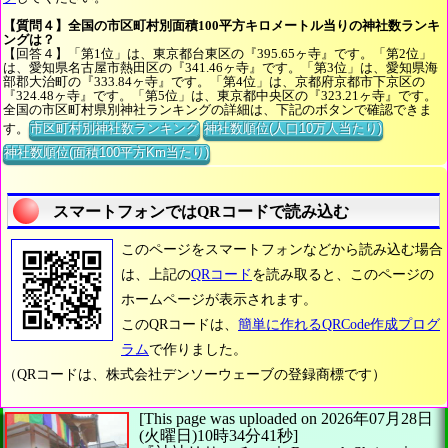
【質問４】全国の市区町村別面積100平方キロメートル当りの神社数ランキ
ングは？
【回答４】「第1位」は、東京都台東区の『395.65ヶ寺』です。「第2位」
は、愛知県名古屋市熱田区の『341.46ヶ寺』です。「第3位」は、愛知県海
部郡大治町の『333.84ヶ寺』です。「第4位」は、京都府京都市下京区の
『324.48ヶ寺』です。「第5位」は、東京都中央区の『323.21ヶ寺』です。
全国の市区町村県別神社ランキングの詳細は、下記のボタンで確認できま
す。
市区町村別神社数ランキング
神社数順位(人口10万人当たり)
神社数順位(面積100平方Km当たり)
スマートフォンではQRコードで読み込む
このページをスマートフォンなどから読み込む場合
は、上記の
QRコード
を読み取ると、このページの
ホームページが表示されます。
このQRコードは、
簡単に作れるQRCode作成プログ
ラム
で作りました。
（QRコードは、株式会社デンソーウェーブの登録商標です）
[This page was uploaded on 2026年07月28日
(火曜日)10時34分41秒]