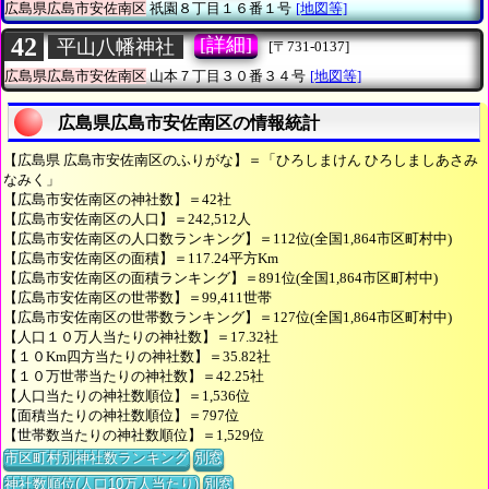
広島県広島市安佐南区
祇園８丁目１６番１号
[地図等]
42
[詳細]
平山八幡神社
[〒731-0137]
広島県広島市安佐南区
山本７丁目３０番３４号
[地図等]
広島県広島市安佐南区の情報統計
【広島県 広島市安佐南区のふりがな】＝「ひろしまけん ひろしましあさみ
なみく」
【広島市安佐南区の神社数】＝42社
【広島市安佐南区の人口】＝242,512人
【広島市安佐南区の人口数ランキング】＝112位(全国1,864市区町村中)
【広島市安佐南区の面積】＝117.24平方Km
【広島市安佐南区の面積ランキング】＝891位(全国1,864市区町村中)
【広島市安佐南区の世帯数】＝99,411世帯
【広島市安佐南区の世帯数ランキング】＝127位(全国1,864市区町村中)
【人口１０万人当たりの神社数】＝17.32社
【１０Km四方当たりの神社数】＝35.82社
【１０万世帯当たりの神社数】＝42.25社
【人口当たりの神社数順位】＝1,536位
【面積当たりの神社数順位】＝797位
【世帯数当たりの神社数順位】＝1,529位
市区町村別神社数ランキング
別窓
神社数順位(人口10万人当たり)
別窓