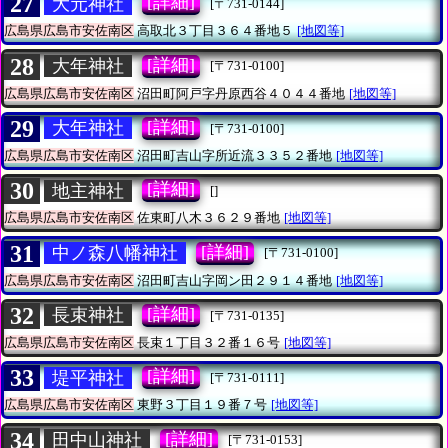
27
[詳細]
大元神社
[〒731-0144]
広島県広島市安佐南区
高取北３丁目３６４番地５
[地図等]
28
[詳細]
大年神社
[〒731-0100]
広島県広島市安佐南区
沼田町阿戸字丹原西谷４０４４番地
[地図等]
29
[詳細]
大年神社
[〒731-0100]
広島県広島市安佐南区
沼田町吉山字所近流３３５２番地
[地図等]
30
[詳細]
地主神社
[]
広島県広島市安佐南区
佐東町八木３６２９番地
[地図等]
31
[詳細]
中ノ森八幡神社
[〒731-0100]
広島県広島市安佐南区
沼田町吉山字岡ン田２９１４番地
[地図等]
32
[詳細]
長束神社
[〒731-0135]
広島県広島市安佐南区
長束１丁目３２番１６号
[地図等]
33
[詳細]
堤平神社
[〒731-0111]
広島県広島市安佐南区
東野３丁目１９番７号
[地図等]
34
[詳細]
田中山神社
[〒731-0153]