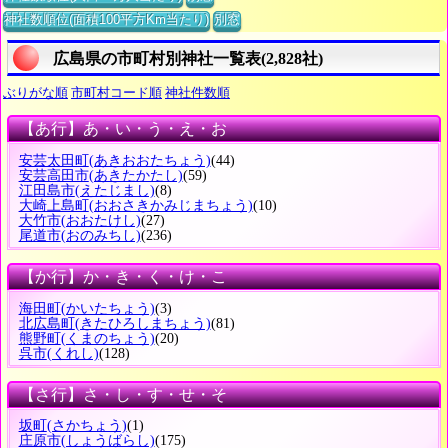
神社数順位(面積100平方Km当たり)
別窓
広島県の市町村別神社一覧表(2,828社)
ぶりがな順
市町村コード順
神社件数順
【あ行】あ・い・う・え・お
安芸太田町
(あきおおたちょう)
(44)
安芸高田市
(あきたかたし)
(59)
江田島市
(えたじまし)
(8)
大崎上島町
(おおさきかみじまちょう)
(10)
大竹市
(おおたけし)
(27)
尾道市
(おのみちし)
(236)
【か行】か・き・く・け・こ
海田町
(かいたちょう)
(3)
北広島町
(きたひろしまちょう)
(81)
熊野町
(くまのちょう)
(20)
呉市
(くれし)
(128)
【さ行】さ・し・す・せ・そ
坂町
(さかちょう)
(1)
庄原市
(しょうばらし)
(175)