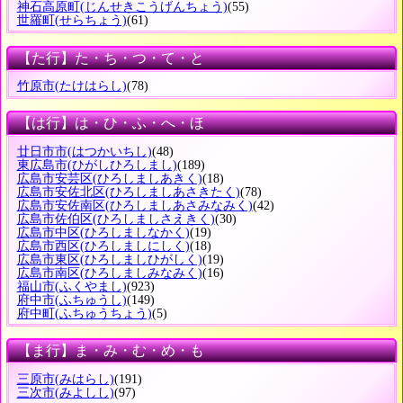
神石高原町
(じんせきこうげんちょう)
(55)
世羅町
(せらちょう)
(61)
【た行】た・ち・つ・て・と
竹原市
(たけはらし)
(78)
【は行】は・ひ・ふ・へ・ほ
廿日市市
(はつかいちし)
(48)
東広島市
(ひがしひろしまし)
(189)
広島市安芸区
(ひろしましあきく)
(18)
広島市安佐北区
(ひろしましあさきたく)
(78)
広島市安佐南区
(ひろしましあさみなみく)
(42)
広島市佐伯区
(ひろしましさえきく)
(30)
広島市中区
(ひろしましなかく)
(19)
広島市西区
(ひろしましにしく)
(18)
広島市東区
(ひろしましひがしく)
(19)
広島市南区
(ひろしましみなみく)
(16)
福山市
(ふくやまし)
(923)
府中市
(ふちゅうし)
(149)
府中町
(ふちゅうちょう)
(5)
【ま行】ま・み・む・め・も
三原市
(みはらし)
(191)
三次市
(みよしし)
(97)