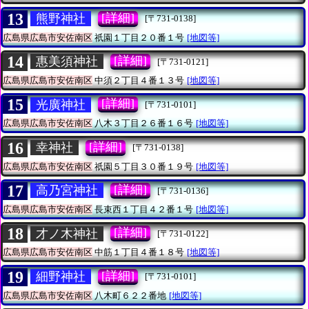
13
[詳細]
熊野神社
[〒731-0138]
広島県広島市安佐南区
祇園１丁目２０番１号
[地図等]
14
[詳細]
惠美須神社
[〒731-0121]
広島県広島市安佐南区
中須２丁目４番１３号
[地図等]
15
[詳細]
光廣神社
[〒731-0101]
広島県広島市安佐南区
八木３丁目２６番１６号
[地図等]
16
[詳細]
幸神社
[〒731-0138]
広島県広島市安佐南区
祇園５丁目３０番１９号
[地図等]
17
[詳細]
高乃宮神社
[〒731-0136]
広島県広島市安佐南区
長束西１丁目４２番１号
[地図等]
18
[詳細]
才ノ木神社
[〒731-0122]
広島県広島市安佐南区
中筋１丁目４番１８号
[地図等]
19
[詳細]
細野神社
[〒731-0101]
広島県広島市安佐南区
八木町６２２番地
[地図等]