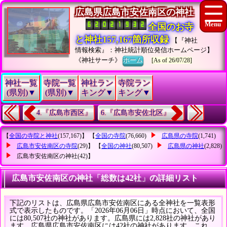
広島県広島市安佐南区の神社
全国のお寺
と神社157,167箇所収録
【『神社
情報検索』：神社統計順位発信ホームページ】
《神社サーチ》
ホーム
[As of 26/07/28]
神社一覧
寺院一覧
神社ラン
寺院ラン
(県別)▼
(県別)▼
キング▼
キング▼
4.『広島市西区』
6.『広島市安佐北区』
【
全国の寺院と神社
(157,167)】 【
全国の寺院
(76,660)
広島県の寺院
(1,741)
広島市安佐南区の寺院
(29)】 【
全国の神社
(80,507)
広島県の神社
(2,828)
広島市安佐南区の神社
(42)】
広島市安佐南区の神社「総数は42社」の詳細リスト
下記のリストは、広島県広島市安佐南区にある全神社を一覧表形
式で表示したものです。「2026年06月06日」時点において、全国
には80,507社の神社があります。広島県には2,828社の神社があり
ます。広島県広島市安佐南区には42社の神社があります。これ