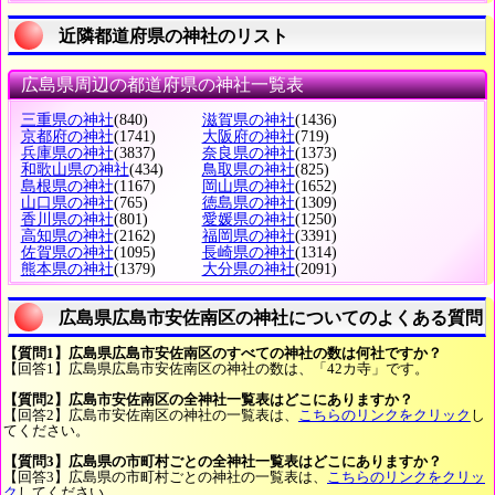
近隣都道府県の神社のリスト
広島県周辺の都道府県の神社一覧表
三重県の神社
(840)
滋賀県の神社
(1436)
京都府の神社
(1741)
大阪府の神社
(719)
兵庫県の神社
(3837)
奈良県の神社
(1373)
和歌山県の神社
(434)
鳥取県の神社
(825)
島根県の神社
(1167)
岡山県の神社
(1652)
山口県の神社
(765)
徳島県の神社
(1309)
香川県の神社
(801)
愛媛県の神社
(1250)
高知県の神社
(2162)
福岡県の神社
(3391)
佐賀県の神社
(1095)
長崎県の神社
(1314)
熊本県の神社
(1379)
大分県の神社
(2091)
広島県広島市安佐南区の神社についてのよくある質問
【質問1】広島県広島市安佐南区のすべての神社の数は何社ですか？
【回答1】広島県広島市安佐南区の神社の数は、「42カ寺」です。
【質問2】広島市安佐南区の全神社一覧表はどこにありますか？
【回答2】広島市安佐南区の神社の一覧表は、
こちらのリンクをクリック
し
てください。
【質問3】広島県の市町村ごとの全神社一覧表はどこにありますか？
【回答3】広島県の市町村ごとの神社の一覧表は、
こちらのリンクをクリッ
ク
してください。