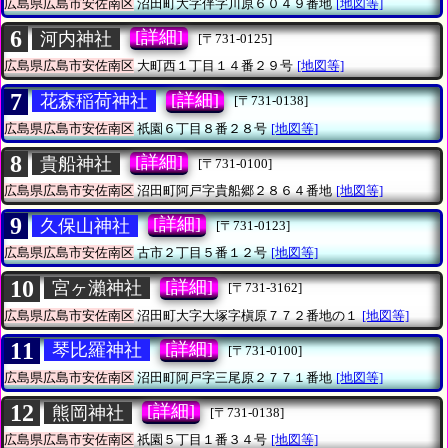
広島県広島市安佐南区
沼田町大字伴字川原６０４９番地
[地図等]
6
[詳細]
河内神社
[〒731-0125]
広島県広島市安佐南区
大町西１丁目１４番２９号
[地図等]
7
[詳細]
花森稲荷神社
[〒731-0138]
広島県広島市安佐南区
祇園６丁目８番２８号
[地図等]
8
[詳細]
貴船神社
[〒731-0100]
広島県広島市安佐南区
沼田町阿戸字貴船郷２８６４番地
[地図等]
9
[詳細]
久保山神社
[〒731-0123]
広島県広島市安佐南区
古市２丁目５番１２号
[地図等]
10
[詳細]
宮ヶ瀨神社
[〒731-3162]
広島県広島市安佐南区
沼田町大字大塚字槇原７７２番地の１
[地図等]
11
[詳細]
琴比羅神社
[〒731-0100]
広島県広島市安佐南区
沼田町阿戸字三尾原２７７１番地
[地図等]
12
[詳細]
熊岡神社
[〒731-0138]
広島県広島市安佐南区
祇園５丁目１番３４号
[地図等]