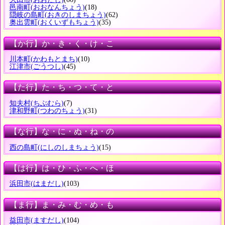
邑南町
(おおなんちょう)
(18)
隠岐の島町
(おきのしまちょう)
(62)
奥出雲町
(おくいずもちょう)
(35)
【か行】か・き・く・け・こ
川本町
(かわもとまち)
(10)
江津市
(ごうつし)
(45)
【た行】た・ち・つ・て・と
知夫村
(ちぶむら)
(7)
津和野町
(つわのちょう)
(31)
【な行】な・に・ぬ・ね・の
西の島町
(にしのしまちょう)
(15)
【は行】は・ひ・ふ・へ・ほ
浜田市
(はまだし)
(103)
【ま行】ま・み・む・め・も
益田市
(ますだし)
(104)