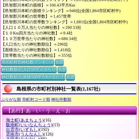
【邑智郡川本町の面積】＝106.43平方Km
【邑智郡川本町の面積ランキング】＝946位(全国1,864市区町村中)
【邑智郡川本町の世帯数】＝1,457世帯
【邑智郡川本町の世帯数ランキング】＝1,681位(全国1,864市区町村中)
【人口１０万人当たりの神社数】＝290.53社
【１０Km四方当たりの神社数】＝9.4社
【１０万世帯当たりの神社数】＝686.34社
【人口当たりの神社数順位】＝296位
【面積当たりの神社数順位】＝1,418位
【世帯数当たりの神社数順位】＝355位
市区町村別神社数ランキング
別窓
神社数順位(人口10万人当たり)
別窓
神社数順位(面積100平方Km当たり)
別窓
島根県の市町村別神社一覧表(1,167社)
ぶりがな順
市町村コード順
神社件数順
【あ行】あ・い・う・え・お
海士町
(あまちょう)
(16)
飯南町
(いいなんちょう)
(13)
出雲市
(いずもし)
(192)
雲南市
(うんなんし)
(126)
大田市
(おおだし)
(66)