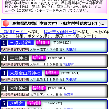
根県の神社数の0.86%にあたります。邑智郡川本町の全国市区町
村での神社数は、第1,344位です。個別に調べたい場合は、メニ
ューの【全文検索】にキーワードを入力してください。
島根県邑智郡川本町の神社・御宮(神社総数は10社)の
〔詳細モード〕
へ移動。
[島根県の神社一覧]
へ移動。神社の詳
細は、「詳細」ボタンを押す。(漢字コード順にソート)
1
[詳細]
三原八幡宮
[〒696-1225]
島根県邑智郡川本町
大字南佐木２３４番地２
[地図等]
2
[詳細]
三島神社
[〒696-0004]
島根県邑智郡川本町
大字川下１３５９番地
[地図等]
3
[詳細]
大歳金山彦神社
[〒696-1221]
島根県邑智郡川本町
大字北佐木３８５番地１
[地図等]
4
[詳細]
大年神社
[〒696-0004]
島根県邑智郡川本町
大字川下３６９７番地
[地図等]
5
[詳細]
八幡宮
[〒696-1222]