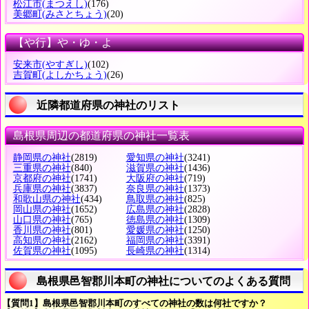
松江市
(まつえし)
(176)
美郷町
(みさとちょう)
(20)
【や行】や・ゆ・よ
安来市
(やすぎし)
(102)
吉賀町
(よしかちょう)
(26)
近隣都道府県の神社のリスト
島根県周辺の都道府県の神社一覧表
静岡県の神社
(2819)
愛知県の神社
(3241)
三重県の神社
(840)
滋賀県の神社
(1436)
京都府の神社
(1741)
大阪府の神社
(719)
兵庫県の神社
(3837)
奈良県の神社
(1373)
和歌山県の神社
(434)
鳥取県の神社
(825)
岡山県の神社
(1652)
広島県の神社
(2828)
山口県の神社
(765)
徳島県の神社
(1309)
香川県の神社
(801)
愛媛県の神社
(1250)
高知県の神社
(2162)
福岡県の神社
(3391)
佐賀県の神社
(1095)
長崎県の神社
(1314)
島根県邑智郡川本町の神社についてのよくある質問
【質問1】島根県邑智郡川本町のすべての神社の数は何社ですか？