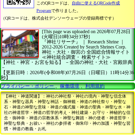
このQRコードは、
自由に使えるQRCode作成
Program
で作りました。
（QRコードは、株式会社デンソーウェーブの登録商標です）
[This page was uploaded on 2026年07月28日
(火曜日)10時34分37秒]
『神社リサーチ』 ｜ Research Shrine
｜
2012-2026
Created by
Search Shrines Corp.
神社・大社・御宮の
全国総合情報サイト
≪神社統合調査・
検索サイト≫
【神社・神宮・お宮を知る】
－全国の神社・大社・宮殿辞典
－
【更新日時：2026年(令和08年)07月26日（日曜日）11時14分36
秒】
プライバシー・ポリシー
、
稼働環境
、
利用規約
【神社・神道関連】：神社の神社祭・神社の境内・神聖な信念体
系・神聖な器具・神聖な神話・御神籤・神道の神社祭り・神聖な
石・神道の神聖な意味・神道の儀式服・神道の聖典・神聖な水・神
社の神道哲学・神道の哲学的考え・神社建築・お守り・神秘的な信
念・御神幸・神道の宗教体系・神聖な舞踏・神の使者・神道哲学・
神聖な祭典・お祓い・神社の参拝者・御朱印・神の加護・神聖な習
慣・神道の教義・お札