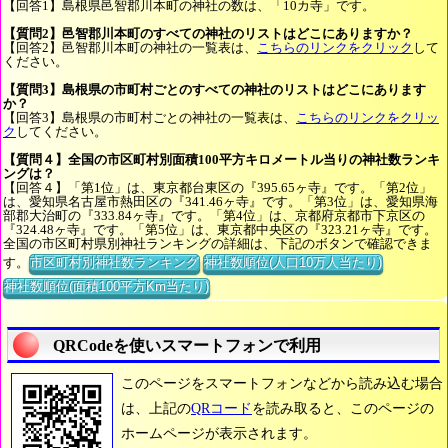
【回答1】島根県邑智郡川本町の神社の数は、「10カ寺」です。
【質問2】邑智郡川本町のすべての神社のリストはどこにありますか？
【回答2】邑智郡川本町の神社の一覧表は、
こちらのリンクをクリック
して
ください。
【質問3】島根県の市町村ごとのすべての神社のリストはどこにあります
か？
【回答3】島根県の市町村ごとの神社の一覧表は、
こちらのリンクをクリッ
ク
してください。
【質問４】全国の市区町村別面積100平方キロメートル当りの神社数ランキ
ングは？
【回答４】「第1位」は、東京都台東区の『395.65ヶ寺』です。「第2位」
は、愛知県名古屋市熱田区の『341.46ヶ寺』です。「第3位」は、愛知県海
部郡大治町の『333.84ヶ寺』です。「第4位」は、京都府京都市下京区の
『324.48ヶ寺』です。「第5位」は、東京都中央区の『323.21ヶ寺』です。
全国の市区町村県別神社ランキングの詳細は、下記のボタンで確認できま
す。
市区町村別神社数ランキング
神社数順位(人口10万人当たり)
神社数順位(面積100平方Km当たり)
QRCodeを使いスマートフォンで利用
このページをスマートフォンなどから読み込む場合
は、上記の
QRコード
を読み取ると、このページの
ホームページが表示されます。