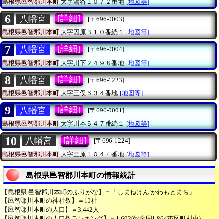
島根県邑智郡川本町
大字湯谷１０７２番地
[地図等]
6
[詳細]
八幡宮
[〒696-0003]
島根県邑智郡川本町
大字因原３１０番続１
[地図等]
7
[詳細]
八幡宮
[〒696-0004]
島根県邑智郡川本町
大字川下２４９８番地
[地図等]
8
[詳細]
八幡宮
[〒696-1223]
島根県邑智郡川本町
大字三俣６３４番地
[地図等]
9
[詳細]
八幡宮
[〒696-0001]
島根県邑智郡川本町
大字川本６４７番続１
[地図等]
10
[詳細]
八幡宮
[〒696-1224]
島根県邑智郡川本町
大字三原１０４４番地
[地図等]
島根県邑智郡川本町の情報統計
【島根県 邑智郡川本町のふりがな】＝「しまねけん かわもとまち」
【邑智郡川本町の神社数】＝10社
【邑智郡川本町の人口】＝3,442人
【邑智郡川本町の人口数ランキング】＝1,693位(全国1,864市区町村中)