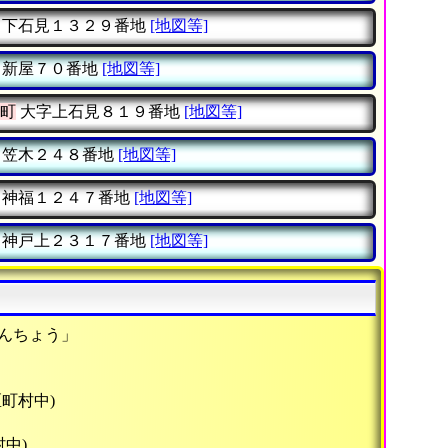
下石見１３２９番地
[地図等]
新屋７０番地
[地図等]
町
大字上石見８１９番地
[地図等]
笠木２４８番地
[地図等]
神福１２４７番地
[地図等]
神戸上２３１７番地
[地図等]
なんちょう」
区町村中)
村中)