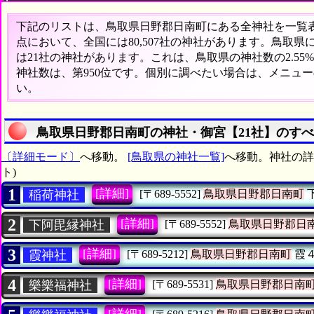
下記のリストは、鳥取県日野郡日南町にある全神社を一覧表形
点において、全国には80,507社の神社があります。鳥取県
は21社の神社があります。これは、鳥取県の神社数の2.5
神社数は、第950位です。個別に調べたい場合は、メニュ
い。
鳥取県日野郡日南町の神社・御宮【21社】のす
〔詳細モード〕
へ移動。
[鳥取県の神社一覧]
へ移動。神社の詳
ト)
1
[詳細]
稲荷神社
[〒689-5552]
鳥取県日野郡日南町
2
[詳細]
下阿毘縁神社
[〒689-5552]
鳥取県日野郡日
3
[詳細]
霞神社
[〒689-5212]
鳥取県日野郡日南町
霞
4
[詳細]
樂樂福神社
[〒689-5531]
鳥取県日野郡日南