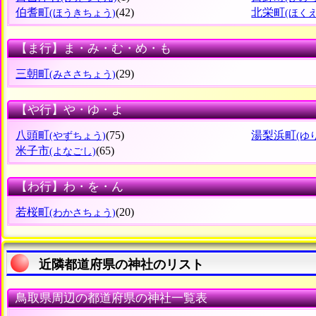
伯耆町
(42)
北栄町
(ほうきちょう)
(ほく
【ま行】ま・み・む・め・も
三朝町
(29)
(みささちょう)
【や行】や・ゆ・よ
八頭町
(75)
湯梨浜町
(やずちょう)
(ゆ
米子市
(65)
(よなごし)
【わ行】わ・を・ん
若桜町
(20)
(わかさちょう)
近隣都道府県の神社のリスト
鳥取県周辺の都道府県の神社一覧表