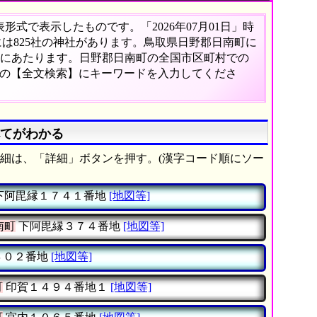
式で表示したものです。「2026年07月01日」時
には825社の神社があります。鳥取県日野郡日南町に
5%にあたります。日野郡日南町の全国市区町村での
ーの【全文検索】にキーワードを入力してくださ
べてがわかる
細は、「詳細」ボタンを押す。(漢字コード順にソー
下阿毘縁１７４１番地
[地図等]
南町
下阿毘縁３７４番地
[地図等]
４０２番地
[地図等]
町
印賀１４９４番地１
[地図等]