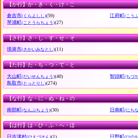
【か行】か・き・く・け・こ
倉吉市
(59)
江府町
(くらよしし)
(こう
琴浦町
(27)
(ことうらちょう)
【さ行】さ・し・す・せ・そ
境港市
(11)
(さかいみなとし)
【た行】た・ち・つ・て・と
大山町
(40)
智頭町
(だいせんちょう)
(ちづ
鳥取市
(274)
(とっとりし)
【な行】な・に・ぬ・ね・の
南部町
(30)
日南町
(なんぶちょう)
(にち
【は行】は・ひ・ふ・へ・ほ
日吉津村
(1)
日野町
(ひえづそん)
(ひの