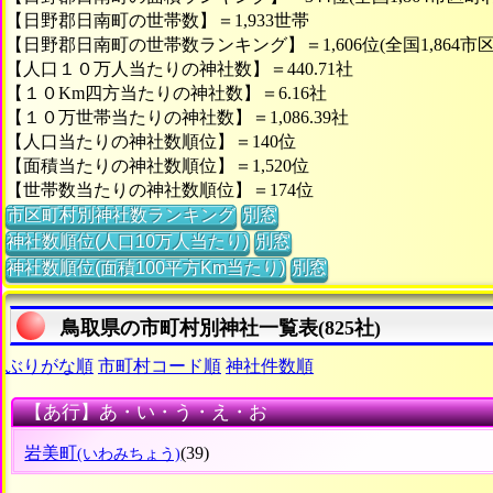
【日野郡日南町の世帯数】＝1,933世帯
【日野郡日南町の世帯数ランキング】＝1,606位(全国1,864市
【人口１０万人当たりの神社数】＝440.71社
【１０Km四方当たりの神社数】＝6.16社
【１０万世帯当たりの神社数】＝1,086.39社
【人口当たりの神社数順位】＝140位
【面積当たりの神社数順位】＝1,520位
【世帯数当たりの神社数順位】＝174位
市区町村別神社数ランキング
別窓
神社数順位(人口10万人当たり)
別窓
神社数順位(面積100平方Km当たり)
別窓
鳥取県の市町村別神社一覧表(825社)
ぶりがな順
市町村コード順
神社件数順
【あ行】あ・い・う・え・お
岩美町
(39)
(いわみちょう)