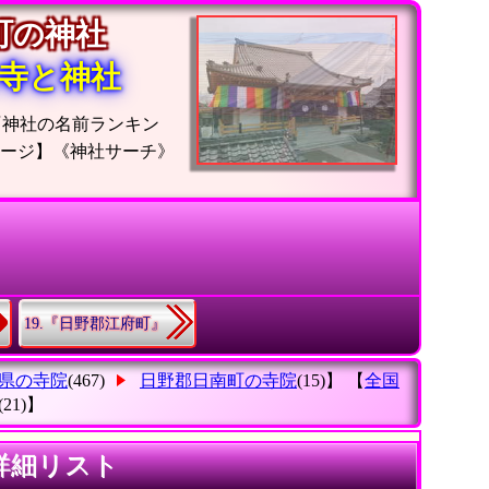
南町の神社
寺と神社
『神社の名前ランキン
ージ】《神社サーチ》
19.『日野郡江府町』
県の寺院
(467)
日野郡日南町の寺院
(15)】 【
全国
(21)】
詳細リスト