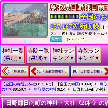
鳥取県日野郡日
全国のお
157,167箇所収録
【
グ』：神社統計順位発信ホームペ
ホーム
[As of 26/07/28]
神社一覧
寺院一覧
神社ラン
寺院ラン
(県別)▼
(県別)▼
キング▼
キング▼
1.『鳥取市』
16.『西伯郡伯耆町』
18.『日野郡日野町』
【
全国の寺院と神社
(157,167)】 【
全国の寺院
(76,660)
鳥取
の神社
(80,507)
鳥取県の神社
(825)
日野郡日南町の神社
日野郡日南町の神社・大社《21社》の