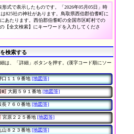
式で表示したものです。「2026年05月05日」時
には825社の神社があります。鳥取県西伯郡伯耆町に
9%にあたります。西伯郡伯耆町の全国市区町村での
ーの【全文検索】にキーワードを入力してくださ
」を検索する
細は、「詳細」ボタンを押す。(漢字コード順にソー
押口１１９番地
[地図等]
耆町
大殿５９１番地
[地図等]
坂長７６０番地
[地図等]
町
宮原２２５番地
[地図等]
丸山８２３番地
[地図等]