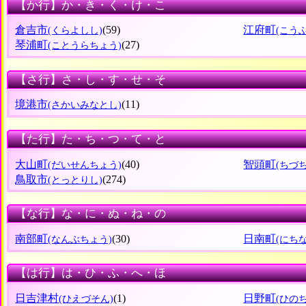
【か行】か・き・く・け・こ
倉吉市
(59)
江府町
(くらよしし)
(こう
琴浦町
(27)
(ことうらちょう)
【さ行】さ・し・す・せ・そ
境港市
(11)
(さかいみなとし)
【た行】た・ち・つ・て・と
大山町
(40)
智頭町
(だいせんちょう)
(ちづ
鳥取市
(274)
(とっとりし)
【な行】な・に・ぬ・ね・の
南部町
(30)
日南町
(なんぶちょう)
(にち
【は行】は・ひ・ふ・へ・ほ
日吉津村
(1)
日野町
(ひえづそん)
(ひの