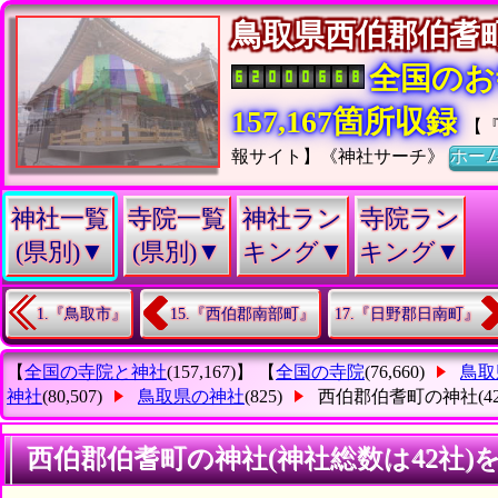
鳥取県西伯郡伯
全国のお
157,167箇所収録
【
報サイト】《神社サーチ》
ホー
神社一覧
寺院一覧
神社ラン
寺院ラン
(県別)▼
(県別)▼
キング▼
キング▼
1.『鳥取市』
15.『西伯郡南部町』
17.『日野郡日南町』
【
全国の寺院と神社
(157,167)】 【
全国の寺院
(76,660)
鳥取
神社
(80,507)
鳥取県の神社
(825)
西伯郡伯耆町の神社
(4
西伯郡伯耆町の神社(神社総数は42社)