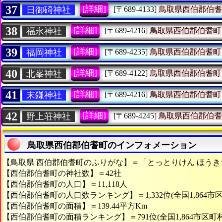
37
[詳細]
日御碕神社
[〒689-4133]
鳥取県西伯郡伯耆
38
[詳細]
福永神社
[〒689-4216]
鳥取県西伯郡伯耆町
39
[詳細]
福岡神社
[〒689-4235]
鳥取県西伯郡伯耆町
40
[詳細]
北峯神社
[〒689-4122]
鳥取県西伯郡伯耆町
41
[詳細]
末鎌神社
[〒689-4216]
鳥取県西伯郡伯耆町
42
[詳細]
野上荘神社
[〒689-4245]
鳥取県西伯郡伯耆
鳥取県西伯郡伯耆町のインフォメーション
【鳥取県 西伯郡伯耆町のふりがな】＝「とっとりけん ほうき
【西伯郡伯耆町の神社数】＝42社
【西伯郡伯耆町の人口】＝11,118人
【西伯郡伯耆町の人口数ランキング】＝1,332位(全国1,864市
【西伯郡伯耆町の面積】＝139.44平方Km
【西伯郡伯耆町の面積ランキング】＝791位(全国1,864市区町