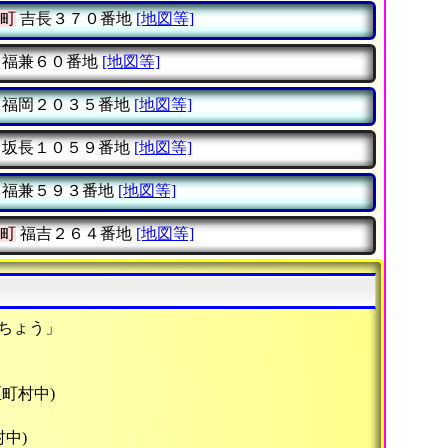
町
吉長３７０番地
[地図等]
福兼６０番地
[地図等]
福岡２０３５番地
[地図等]
坂長１０５９番地
[地図等]
福兼５９３番地
[地図等]
町
福吉２６４番地
[地図等]
ちょう」
区町村中)
村中)