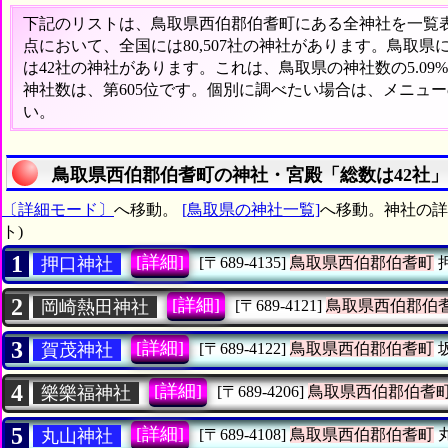
下記のリストは、鳥取県西伯郡伯耆町にある全神社を一覧表形
点において、全国には80,507社の神社があります。鳥取県
は42社の神社があります。これは、鳥取県の神社数の5.0
神社数は、第605位です。個別に調べたい場合は、メニュ
い。
鳥取県西伯郡伯耆町の神社・宮殿「総数は42社
〔詳細モード〕
へ移動。
[鳥取県の神社一覧]
へ移動。神社の詳
ト)
1
[詳細]
押口神社
[〒689-4135]
鳥取県西伯郡伯耆町
2
[詳細]
岡崎熱田神社
[〒689-4121]
鳥取県西伯郡伯
3
[詳細]
賀茂神社
[〒689-4122]
鳥取県西伯郡伯耆町
4
[詳細]
樂樂福神社
[〒689-4206]
鳥取県西伯郡伯耆
5
[詳細]
丸山神社
[〒689-4108]
鳥取県西伯郡伯耆町