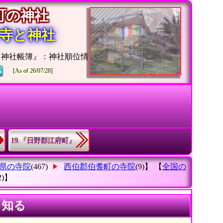
耆町の神社
寺と神社
『神社帳簿』：神社順位情
ム
[As of 26/07/28]
19.『日野郡江府町』
県の寺院
(467)
西伯郡伯耆町の寺院
(9)】 【
全国の
2)】
を知る