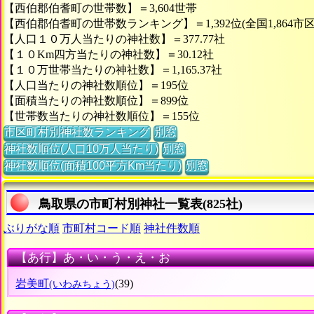
【西伯郡伯耆町の世帯数】＝3,604世帯
【西伯郡伯耆町の世帯数ランキング】＝1,392位(全国1,864市
【人口１０万人当たりの神社数】＝377.77社
【１０Km四方当たりの神社数】＝30.12社
【１０万世帯当たりの神社数】＝1,165.37社
【人口当たりの神社数順位】＝195位
【面積当たりの神社数順位】＝899位
【世帯数当たりの神社数順位】＝155位
市区町村別神社数ランキング
別窓
神社数順位(人口10万人当たり)
別窓
神社数順位(面積100平方Km当たり)
別窓
鳥取県の市町村別神社一覧表(825社)
ぶりがな順
市町村コード順
神社件数順
【あ行】あ・い・う・え・お
岩美町
(39)
(いわみちょう)