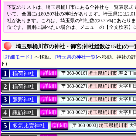
下記のリストは、埼玉県桶川市にある全神社を一覧表形式で表
いて、全国には80,507社の神社があります。埼玉県には2,
社があります。これは、埼玉県の神社数の0.75%にあたりま
位です。個別に調べたい場合は、メニューの【全文検索】
埼玉県桶川市の神社・御宮(神社総数は15社)の一
〔詳細モード〕
へ移動。
[埼玉県の神社一覧]
へ移動。神社の詳
ト)
1
[詳細]
稲荷神社
[〒363-0016]
埼玉県桶川市
寿２丁
2
[詳細]
稲荷神社
[〒363-0027]
埼玉県桶川市
大字川
3
[詳細]
熊野神社
[〒363-0027]
埼玉県桶川市
大字川
4
[詳細]
諏訪神社
[〒363-0027]
埼玉県桶川市
大字川
5
[詳細]
多気比賣神社
[〒363-0003]
埼玉県桶川市
大