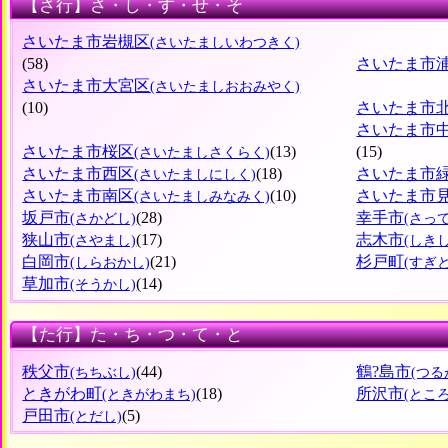
【さ行】さ・し・す・せ・そ
さいたま市岩槻区
(さいたましいわつきく)
(58)
さいたま市
さいたま市大宮区
(さいたましおおみやく)
(10)
さいたま市
さいたま市
さいたま市桜区
(13)
(15)
(さいたましさくらく)
さいたま市西区
(18)
さいたま市
(さいたましにしく)
さいたま市南区
(10)
さいたま市
(さいたましみなみく)
坂戸市
(28)
幸手市
(さかどし)
(さっ
狭山市
(17)
志木市
(さやまし)
(しきし
白岡市
(21)
杉戸町
(しらおかし)
(すぎ
草加市
(14)
(そうかし)
【た行】た・ち・つ・て・と
秩父市
(44)
鶴?島市
(ちちぶし)
(つる
ときがわ町
(18)
所沢市
(ときがわまち)
(とこ
戸田市
(5)
(とだし)