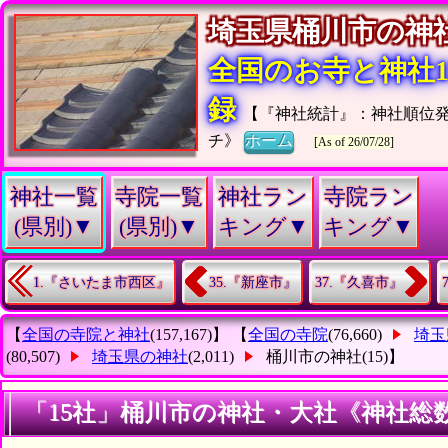
埼玉県桶川市の
全国のお寺と神社15
録
【『神社統計』：神社順位
チ》
ホーム
[As of 26/07/28]
神社一覧
寺院一覧
神社ラン
寺院ラン
(県別)▼
(県別)▼
キング▼
キング▼
1.『さいたま市西区』
35.『新座市』
37.『久喜市』
【
全国の寺院と神社
(157,167)】 【
全国の寺院
(76,660)
埼玉
(80,507)
埼玉県の神社
(2,011)
桶川市の神社
(15)】
「15社」桶川市の神社・大社《神社総