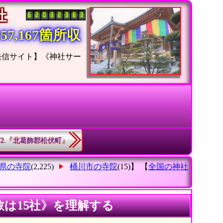
神社
7,167箇所収
発信サイト】《神社サー
72.『北葛飾郡松伏町』
県の寺院
(2,225)
桶川市の寺院
(15)】 【
全国の神社
数は15社》を理解する