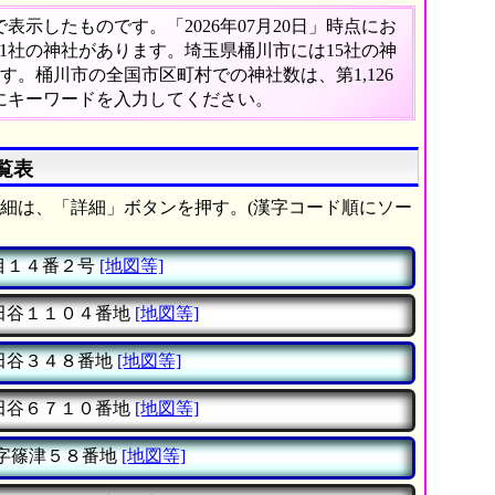
示したものです。「2026年07月20日」時点にお
011社の神社があります。埼玉県桶川市には15社の神
す。桶川市の全国市区町村での神社数は、第1,126
にキーワードを入力してください。
覧表
細は、「詳細」ボタンを押す。(漢字コード順にソー
目１４番２号
[地図等]
田谷１１０４番地
[地図等]
田谷３４８番地
[地図等]
田谷６７１０番地
[地図等]
字篠津５８番地
[地図等]