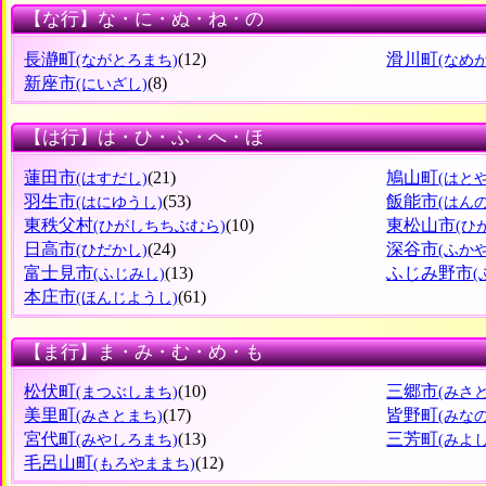
【な行】な・に・ぬ・ね・の
長瀞町
(12)
滑川町
(ながとろまち)
(なめ
新座市
(8)
(にいざし)
【は行】は・ひ・ふ・へ・ほ
蓮田市
(21)
鳩山町
(はすだし)
(はと
羽生市
(53)
飯能市
(はにゆうし)
(はん
東秩父村
(10)
東松山市
(ひがしちちぶむら)
(ひ
日高市
(24)
深谷市
(ひだかし)
(ふか
富士見市
(13)
ふじみ野市
(ふじみし)
(
本庄市
(61)
(ほんじようし)
【ま行】ま・み・む・め・も
松伏町
(10)
三郷市
(まつぶしまち)
(みさ
美里町
(17)
皆野町
(みさとまち)
(みな
宮代町
(13)
三芳町
(みやしろまち)
(みよ
毛呂山町
(12)
(もろやままち)