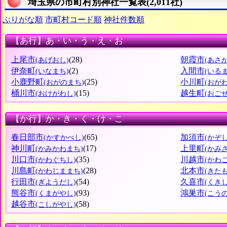
埼玉県の市町村別神社一覧表(2,011社)
ぶりがな順
市町村コード順
神社件数順
【あ行】あ・い・う・え・お
上尾市
(28)
朝霞市
(あげおし)
(あさ
伊奈町
(2)
入間市
(いなまち)
(いる
小鹿野町
(25)
小川町
(おがのまち)
(おが
桶川市
(15)
越生町
(おけがわし)
(おご
【か行】か・き・く・け・こ
春日部市
(65)
加須市
(かすかべし)
(かぞし
神川町
(17)
上里町
(かみかわまち)
(かみ
川口市
(35)
川越市
(かわぐちし)
(かわ
川島町
(28)
北本市
(かわじままち)
(きた
行田市
(54)
久喜市
(ぎようだし)
(くきし
熊谷市
(93)
鴻巣市
(くまがやし)
(こう
越谷市
(58)
(こしがやし)