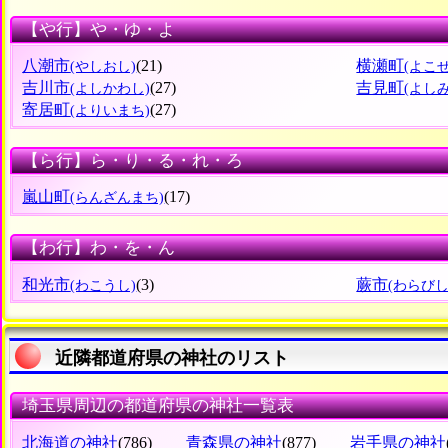
【や行】や・ゆ・よ
八潮市
(21)
横瀬町
(やしおし)
(よこ
吉川市
(27)
吉見町
(よしかわし)
(よし
寄居町
(27)
(よりいまち)
【ら行】ら・り・る・れ・ろ
嵐山町
(17)
(らんざんまち)
【わ行】わ・を・ん
和光市
(3)
蕨市
(わこうし)
(わらびし
近隣都道府県の神社のリスト
埼玉県周辺の都道府県の神社一覧表
北海道の神社
(786)
青森県の神社
(877)
岩手県の神社