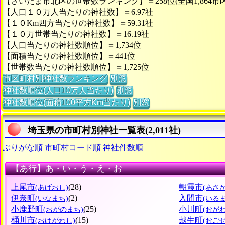
【さいたま市北区の世帯数ランキング】＝258位(全国1,864市
【人口１０万人当たりの神社数】＝6.97社
【１０Km四方当たりの神社数】＝59.31社
【１０万世帯当たりの神社数】＝16.19社
【人口当たりの神社数順位】＝1,734位
【面積当たりの神社数順位】＝441位
【世帯数当たりの神社数順位】＝1,725位
市区町村別神社数ランキング
別窓
神社数順位(人口10万人当たり)
別窓
神社数順位(面積100平方Km当たり)
別窓
埼玉県の市町村別神社一覧表(2,011社)
ぶりがな順
市町村コード順
神社件数順
【あ行】あ・い・う・え・お
上尾市
(28)
朝霞市
(あげおし)
(あさ
伊奈町
(2)
入間市
(いなまち)
(いる
小鹿野町
(25)
小川町
(おがのまち)
(おが
桶川市
(15)
越生町
(おけがわし)
(おご