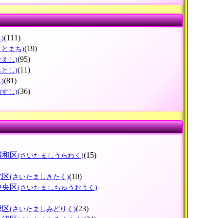
(111)
)
(19)
さとまち)
(95)
ごえし)
(11)
もとし)
(81)
)
(36)
のすし)
浦和区
(15)
(さいたましうらわく)
北区
(10)
(さいたましきたく)
中央区
(さいたましちゅうおうく)
緑区
(23)
(さいたましみどりく)