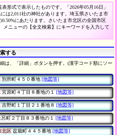
形式で表示したものです。「2026年05月16日」
県には2,011社の神社があります。埼玉県さいたま市
0.50%にあたります。さいたま市北区の全国市区
は、メニューの【全文検索】にキーワードを入力して
検索する
細は、「詳細」ボタンを押す。(漢字コード順にソー
区
別所町４５０番地
[地図等]
区
宮原町４丁目８番地の１
[地図等]
区
吉野町１丁目２１番地８
[地図等]
土呂町２丁目８３番地の１
[地図等]
市北区
盆栽町４４５番地
[地図等]