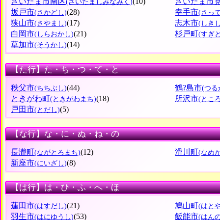
さいたま市南区
(10)
さいたま市
(さいたましみなみく)
坂戸市
(28)
幸手市
(さかどし)
(さっ
狭山市
(17)
志木市
(さやまし)
(しきし
白岡市
(21)
杉戸町
(しらおかし)
(すぎ
草加市
(14)
(そうかし)
【た行】た・ち・つ・て・と
秩父市
(44)
鶴?島市
(ちちぶし)
(つる
ときがわ町
(18)
所沢市
(ときがわまち)
(とこ
戸田市
(5)
(とだし)
【な行】な・に・ぬ・ね・の
長瀞町
(12)
滑川町
(ながとろまち)
(なめ
新座市
(8)
(にいざし)
【は行】は・ひ・ふ・へ・ほ
蓮田市
(21)
鳩山町
(はすだし)
(はと
羽生市
(53)
飯能市
(はにゆうし)
(はん