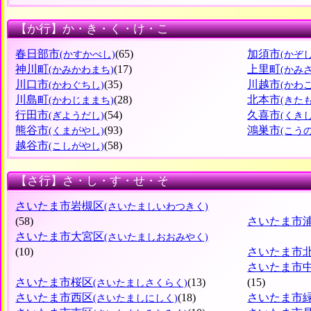
【か行】か・き・く・け・こ
春日部市
(65)
加須市
(かすかべし)
(かぞし
神川町
(17)
上里町
(かみかわまち)
(かみ
川口市
(35)
川越市
(かわぐちし)
(かわ
川島町
(28)
北本市
(かわじままち)
(きた
行田市
(54)
久喜市
(ぎようだし)
(くきし
熊谷市
(93)
鴻巣市
(くまがやし)
(こう
越谷市
(58)
(こしがやし)
【さ行】さ・し・す・せ・そ
さいたま市岩槻区
(さいたましいわつきく)
(58)
さいたま市
さいたま市大宮区
(さいたましおおみやく)
(10)
さいたま市
さいたま市
さいたま市桜区
(13)
(15)
(さいたましさくらく)
さいたま市西区
(18)
さいたま市
(さいたましにしく)