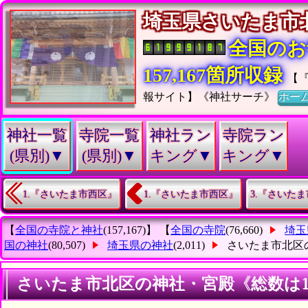
埼玉県さいたま
全国のお
157,167箇所収録
【
報サイト】《神社サーチ》
ホー
神社一覧
寺院一覧
神社ラン
寺院ラン
(県別)▼
(県別)▼
キング▼
キング▼
1.『さいたま市西区』
1.『さいたま市西区』
3.『さいた
【
全国の寺院と神社
(157,167)】 【
全国の寺院
(76,660)
埼玉
国の神社
(80,507)
埼玉県の神社
(2,011)
さいたま市北区
さいたま市北区の神社・宮殿《総数は1