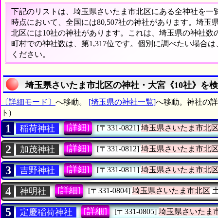
下記のリストは、埼玉県さいたま市北区にある全神社を一覧表
時点において、全国には80,507社の神社があります。埼玉
北区には10社の神社があります。これは、埼玉県の神社数の
町村での神社数は、第1,317位です。個別に調べたい場合
ください。
埼玉県さいたま市北区の神社・大宮《10社》を
〔詳細モード〕
へ移動。
[埼玉県の神社一覧]
へ移動。神社の詳
ト)
1
[詳細]
稲荷神社
[〒331-0821]
埼玉県さいたま市北
2
[詳細]
加茂神社
[〒331-0812]
埼玉県さいたま市北
3
[詳細]
吉野神社
[〒331-0811]
埼玉県さいたま市北
4
[詳細]
神明社
[〒331-0804]
埼玉県さいたま市北区
5
[詳細]
定慶稲荷神社
[〒331-0805]
埼玉県さいたま