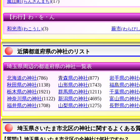
嵐山町
(17)
(らんざんまち)
【わ行】わ・を・ん
和光市
(3)
蕨市
(わこうし)
(わらびし
近隣都道府県の神社のリスト
埼玉県周辺の都道府県の神社一覧表
北海道の神社
(786)
青森県の神社
(877)
岩手県の神社
秋田県の神社
(1138)
山形県の神社
(1743)
福島県の神社
栃木県の神社
(1921)
群馬県の神社
(1211)
千葉県の神社
神奈川県の神社
(1122)
新潟県の神社
(4695)
富山県の神社
福井県の神社
(1708)
山梨県の神社
(1275)
長野県の神社
埼玉県さいたま市北区の神社に関するよくある
【質問1】埼玉県さいたま市北区の全神社は何社ですか？