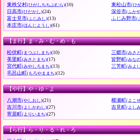
東秩父村
(10)
東松山市
(ひがしちちぶむら)
(ひ
日高市
(24)
深谷市
(ひだかし)
(ふか
富士見市
(13)
ふじみ野市
(ふじみし)
(
本庄市
(61)
(ほんじようし)
【ま行】ま・み・む・め・も
松伏町
(10)
三郷市
(まつぶしまち)
(みさ
美里町
(17)
皆野町
(みさとまち)
(みな
宮代町
(13)
三芳町
(みやしろまち)
(みよ
毛呂山町
(12)
(もろやままち)
【や行】や・ゆ・よ
八潮市
(21)
横瀬町
(やしおし)
(よこ
吉川市
(27)
吉見町
(よしかわし)
(よし
寄居町
(27)
(よりいまち)
【ら行】ら・り・る・れ・ろ