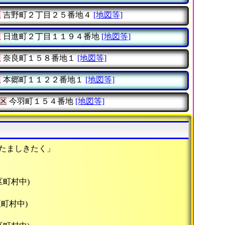
区
吉野町２丁目２５番地４
[地図等]
区
日進町２丁目１１９４番地
[地図等]
区
奈良町１５８番地１
[地図等]
区
本郷町１１２２番地１
[地図等]
区
今羽町１５４番地
[地図等]
いたましきたく」
区町村中)
区町村中)