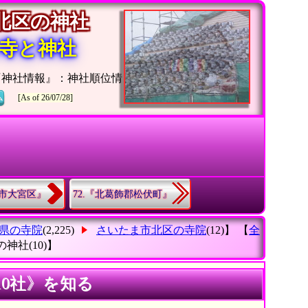
市北区の神社
寺と神社
『神社情報』：神社順位情
ム
[As of 26/07/28]
ま市大宮区』
72.『北葛飾郡松伏町』
県の寺院
(2,225)
さいたま市北区の寺院
(12)】 【
全
の神社
(10)】
0社》を知る