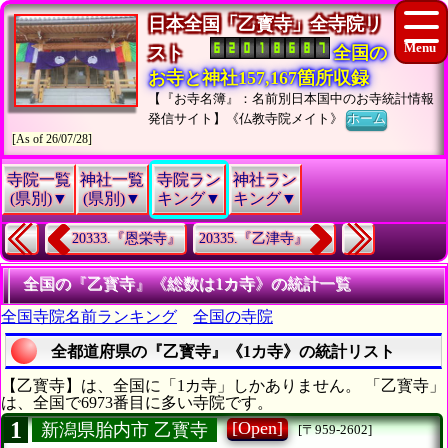
日本全国「乙寳寺」全寺院リ
スト
全国の
お寺と神社157,167箇所収録
【『お寺名簿』：名前別日本国中のお寺統計情報
発信サイト】《仏教寺院メイト》
ホーム
[As of 26/07/28]
寺院一覧
神社一覧
寺院ラン
神社ラン
(県別)▼
(県別)▼
キング▼
キング▼
20333.『恩栄寺』
20335.『乙津寺』
全国の『乙寳寺』《総数は1カ寺》の統計一覧
全国寺院名前ランキング
全国の寺院
全都道府県の『乙寳寺』《1カ寺》の統計リスト
【乙寳寺】は、全国に「1カ寺」しかありません。 「乙寳寺」
は、全国で6973番目に多い寺院です。
1
[Open]
新潟県胎内市 乙寳寺
[〒959-2602]