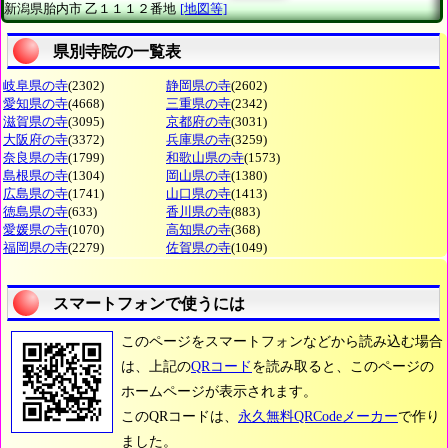
新潟県胎内市
乙１１１２番地
[地図等]
県別寺院の一覧表
岐阜県の寺
(2302)
静岡県の寺
(2602)
愛知県の寺
(4668)
三重県の寺
(2342)
滋賀県の寺
(3095)
京都府の寺
(3031)
大阪府の寺
(3372)
兵庫県の寺
(3259)
奈良県の寺
(1799)
和歌山県の寺
(1573)
島根県の寺
(1304)
岡山県の寺
(1380)
広島県の寺
(1741)
山口県の寺
(1413)
徳島県の寺
(633)
香川県の寺
(883)
愛媛県の寺
(1070)
高知県の寺
(368)
福岡県の寺
(2279)
佐賀県の寺
(1049)
スマートフォンで使うには
このページをスマートフォンなどから読み込む場合
は、上記の
QRコード
を読み取ると、このページの
ホームページが表示されます。
このQRコードは、
永久無料QRCodeメーカー
で作り
ました。