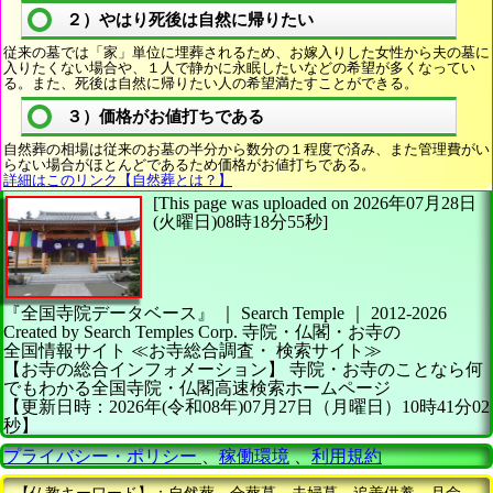
２）やはり死後は自然に帰りたい
従来の墓では「家」単位に埋葬されるため、お嫁入りした女性から夫の墓に
入りたくない場合や、１人で静かに永眠したいなどの希望が多くなってい
る。また、死後は自然に帰りたい人の希望満たすことができる。
３）価格がお値打ちである
自然葬の相場は従来のお墓の半分から数分の１程度で済み、また管理費がい
らない場合がほとんどであるため価格がお値打ちである。
詳細はこのリンク【自然葬とは？】
[This page was uploaded on 2026年07月28日
(火曜日)08時18分55秒]
『全国寺院データベース』 ｜ Search Temple
｜
2012-2026
Created by
Search Temples Corp.
寺院・仏閣・お寺の
全国情報サイト
≪お寺総合調査・
検索サイト≫
【お寺の総合インフォメーション】
寺院・お寺のことなら何
でもわかる全国寺院・仏閣高速検索ホームページ
【更新日時：2026年(令和08年)07月27日（月曜日）10時41分02
秒】
プライバシー・ポリシー
、
稼働環境
、
利用規約