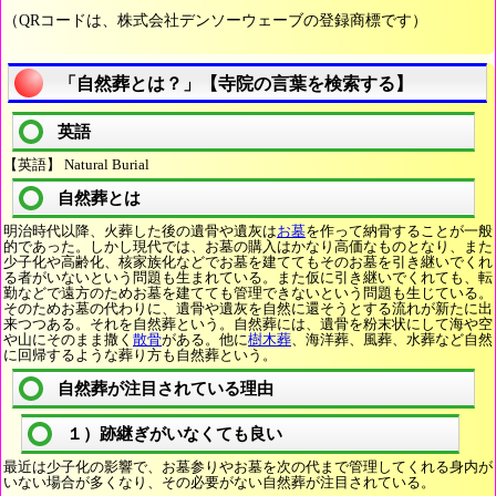
（QRコードは、株式会社デンソーウェーブの登録商標です）
「自然葬とは？」【寺院の言葉を検索する】
英語
【英語】 Natural Burial
自然葬とは
明治時代以降、火葬した後の遺骨や遺灰は
お墓
を作って納骨することが一般
的であった。しかし現代では、お墓の購入はかなり高価なものとなり、また
少子化や高齢化、核家族化などでお墓を建ててもそのお墓を引き継いでくれ
る者がいないという問題も生まれている。また仮に引き継いでくれても、転
勤などで遠方のためお墓を建てても管理できないという問題も生じている。
そのためお墓の代わりに、遺骨や遺灰を自然に還そうとする流れが新たに出
来つつある。それを自然葬という。自然葬には、遺骨を粉末状にして海や空
や山にそのまま撒く
散骨
がある。他に
樹木葬
、海洋葬、風葬、水葬など自然
に回帰するような葬り方も自然葬という。
自然葬が注目されている理由
１）跡継ぎがいなくても良い
最近は少子化の影響で、お墓参りやお墓を次の代まで管理してくれる身内が
いない場合が多くなり、その必要がない自然葬が注目されている。