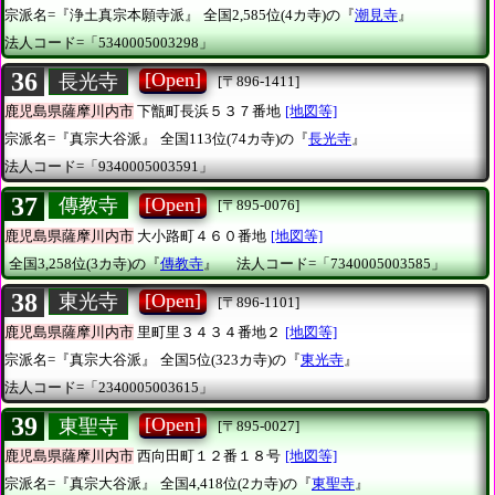
宗派名=『浄土真宗本願寺派』
全国2,585位(4カ寺)の『
潮見寺
』
法人コード=「5340005003298」
36
[Open]
長光寺
[〒896-1411]
鹿児島県薩摩川内市
下甑町長浜５３７番地
[地図等]
宗派名=『真宗大谷派』
全国113位(74カ寺)の『
長光寺
』
法人コード=「9340005003591」
37
[Open]
傳教寺
[〒895-0076]
鹿児島県薩摩川内市
大小路町４６０番地
[地図等]
全国3,258位(3カ寺)の『
傳教寺
』
法人コード=「7340005003585」
38
[Open]
東光寺
[〒896-1101]
鹿児島県薩摩川内市
里町里３４３４番地２
[地図等]
宗派名=『真宗大谷派』
全国5位(323カ寺)の『
東光寺
』
法人コード=「2340005003615」
39
[Open]
東聖寺
[〒895-0027]
鹿児島県薩摩川内市
西向田町１２番１８号
[地図等]
宗派名=『真宗大谷派』
全国4,418位(2カ寺)の『
東聖寺
』