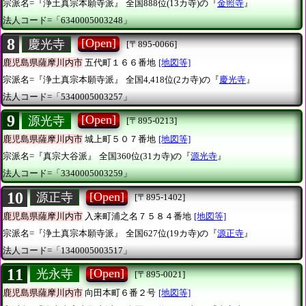
宗派名=『浄土真宗本願寺派』
全国888位(13カ寺)の『
金照寺
』
法人コード=「6340005003248」
8
[Open]
慶光寺
[〒895-0066]
鹿児島県薩摩川内市
五代町１６６番地
[地図等]
宗派名=『浄土真宗本願寺派』
全国4,418位(2カ寺)の『
慶光寺
』
法人コード=「5340005003257」
9
[Open]
源光寺
[〒895-0213]
鹿児島県薩摩川内市
城上町５０７番地
[地図等]
宗派名=『真宗大谷派』
全国360位(31カ寺)の『
源光寺
』
法人コード=「3340005003259」
10
[Open]
源正寺
[〒895-1402]
鹿児島県薩摩川内市
入来町浦之名７５８４番地
[地図等]
宗派名=『浄土真宗本願寺派』
全国627位(19カ寺)の『
源正寺
』
法人コード=「1340005003517」
11
[Open]
光永寺
[〒895-0021]
鹿児島県薩摩川内市
向田本町６番２号
[地図等]