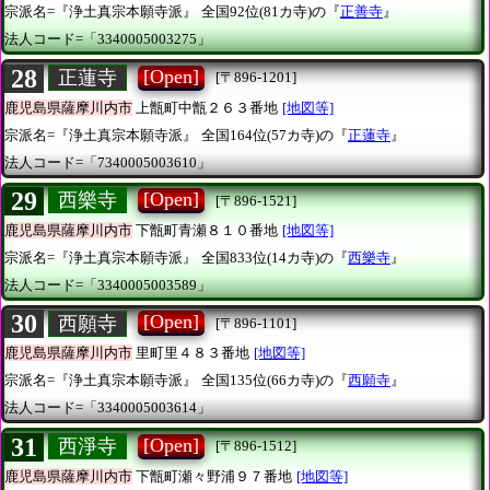
宗派名=『浄土真宗本願寺派』
全国92位(81カ寺)の『
正善寺
』
法人コード=「3340005003275」
28
[Open]
正蓮寺
[〒896-1201]
鹿児島県薩摩川内市
上甑町中甑２６３番地
[地図等]
宗派名=『浄土真宗本願寺派』
全国164位(57カ寺)の『
正蓮寺
』
法人コード=「7340005003610」
29
[Open]
西樂寺
[〒896-1521]
鹿児島県薩摩川内市
下甑町青瀬８１０番地
[地図等]
宗派名=『浄土真宗本願寺派』
全国833位(14カ寺)の『
西樂寺
』
法人コード=「3340005003589」
30
[Open]
西願寺
[〒896-1101]
鹿児島県薩摩川内市
里町里４８３番地
[地図等]
宗派名=『浄土真宗本願寺派』
全国135位(66カ寺)の『
西願寺
』
法人コード=「3340005003614」
31
[Open]
西淨寺
[〒896-1512]
鹿児島県薩摩川内市
下甑町瀬々野浦９７番地
[地図等]