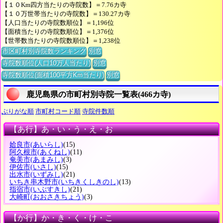
【１０Km四方当たりの寺院数】＝7.76カ寺
【１０万世帯当たりの寺院数】＝130.27カ寺
【人口当たりの寺院数順位】＝1,196位
【面積当たりの寺院数順位】＝1,376位
【世帯数当たりの寺院数順位】＝1,238位
市区町村別寺院数ランキング
別窓
寺院数順位(人口10万人当たり)
別窓
寺院数順位(面積100平方Km当たり)
別窓
鹿児島県の市町村別寺院一覧表(466カ寺)
ぶりがな順
市町村コード順
寺院件数順
【あ行】あ・い・う・え・お
姶良市
(あいらし)
(15)
阿久根市
(あくねし)
(11)
奄美市
(あまみし)
(3)
伊佐市
(いさし)
(15)
出水市
(いずみし)
(21)
いちき串木野市
(いちきくしきのし)
(13)
指宿市
(いぶすきし)
(21)
大崎町
(おおさきちょう)
(3)
【か行】か・き・く・け・こ