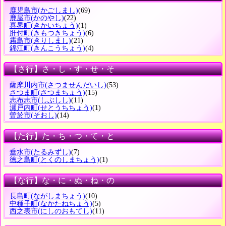
鹿児島市
(かごしまし)
(69)
鹿屋市
(かのやし)
(22)
喜界町
(きかいちょう)
(1)
肝付町
(きもつきちょう)
(6)
霧島市
(きりしまし)
(21)
錦江町
(きんこうちょう)
(4)
【さ行】さ・し・す・せ・そ
薩摩川内市
(さつませんだいし)
(53)
さつま町
(さつまちょう)
(15)
志布志市
(しぶしし)
(11)
瀬戸内町
(せとうちちょう)
(1)
曽於市
(そおし)
(14)
【た行】た・ち・つ・て・と
垂水市
(たるみずし)
(7)
徳之島町
(とくのしまちょう)
(1)
【な行】な・に・ぬ・ね・の
長島町
(ながしまちょう)
(10)
中種子町
(なかたねちょう)
(5)
西之表市
(にしのおもてし)
(11)