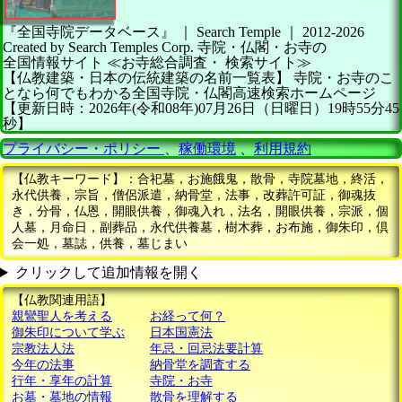
『全国寺院データベース』 ｜ Search Temple
｜
2012-2026
Created by
Search Temples Corp.
寺院・仏閣・お寺の
全国情報サイト
≪お寺総合調査・
検索サイト≫
【仏教建築・日本の伝統建築の名前一覧表】
寺院・お寺のこ
となら何でもわかる全国寺院・仏閣高速検索ホームページ
【更新日時：2026年(令和08年)07月26日（日曜日）19時55分45
秒】
プライバシー・ポリシー
、
稼働環境
、
利用規約
【仏教キーワード】：合祀墓，お施餓鬼，散骨，寺院墓地，終活，
永代供養，宗旨，僧侶派遣，納骨堂，法事，改葬許可証，御魂抜
き，分骨，仏恩，開眼供養，御魂入れ，法名，開眼供養，宗派，個
人墓，月命日，副葬品，永代供養墓，樹木葬，お布施，御朱印，倶
会一処，墓誌，供養，墓じまい
クリックして追加情報を開く
【仏教関連用語】
親鸞聖人を考える
お経って何？
御朱印について学ぶ
日本国憲法
宗教法人法
年忌・回忌法要計算
今年の法事
納骨堂を調査する
行年・享年の計算
寺院・お寺
お墓・墓地の情報
散骨を理解する