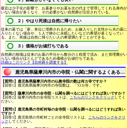
最近は少子化の影響で、お墓参りやお墓を次の代まで管理してくれる身内が
いない場合が多くなり、その必要がない自然葬が注目されている。
２）やはり死後は自然に帰りたい
従来の墓では「家」単位に埋葬されるため、お嫁入りした女性から夫の墓に
入りたくない場合や、１人で静かに永眠したいなどの希望が多くなってい
る。また、死後は自然に帰りたい人の希望満たすことができる。
３）価格がお値打ちである
自然葬の相場は従来のお墓の半分から数分の１程度で済み、また管理費がい
らない場合がほとんどであるため価格がお値打ちである。
詳細はこのリンク【自然葬を調査する】
鹿児島県薩摩川内市の寺院・仏閣に関するよくある質
【質問1】鹿児島県薩摩川内市の仏教寺院の数は何カ寺ですか？
【回答1】鹿児島県薩摩川内市の寺院数は、「53カ寺」です。
【質問2】薩摩川内市の全寺院・仏閣を調べるにはどうすれば良いですか？
【回答2】薩摩川内市の全寺院リストは、
こちらのリンクをクリック
してく
ださい。
【質問3】鹿児島県の市町村毎の全寺院・仏閣を調べるにはどうすれば良い
ですか？
【回答3】鹿児島県の市町村ごとの全寺院リストは、
こちらのリンクをクリ
ック
してください。