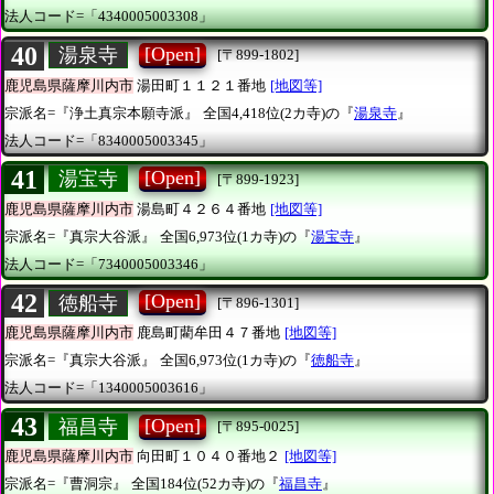
法人コード=「4340005003308」
40
[Open]
湯泉寺
[〒899-1802]
鹿児島県薩摩川内市
湯田町１１２１番地
[地図等]
宗派名=『浄土真宗本願寺派』
全国4,418位(2カ寺)の『
湯泉寺
』
法人コード=「8340005003345」
41
[Open]
湯宝寺
[〒899-1923]
鹿児島県薩摩川内市
湯島町４２６４番地
[地図等]
宗派名=『真宗大谷派』
全国6,973位(1カ寺)の『
湯宝寺
』
法人コード=「7340005003346」
42
[Open]
徳船寺
[〒896-1301]
鹿児島県薩摩川内市
鹿島町藺牟田４７番地
[地図等]
宗派名=『真宗大谷派』
全国6,973位(1カ寺)の『
徳船寺
』
法人コード=「1340005003616」
43
[Open]
福昌寺
[〒895-0025]
鹿児島県薩摩川内市
向田町１０４０番地２
[地図等]
宗派名=『曹洞宗』
全国184位(52カ寺)の『
福昌寺
』