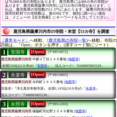
は76,660カ寺の寺院があります。鹿児島県には466カ寺の寺院が
あります。鹿児島県薩摩川内市には53カ寺の寺院があります。こ
れは、鹿児島県の寺院数の11.37%にあたります。薩摩川内市の全
国市区町村での寺院数は、第459位です。個別に調べたい場合
は、メニューの【全文検索】にキーワードを入力してください。
鹿児島県薩摩川内市の寺院・本堂【53カ寺】を調査
〔通常モード〕
へ移動。
[鹿児島県の寺院一覧]
へ移動。寺院の
詳細は、「Open」ボタンを押す。(漢字コード順にソート)
1
[Open]
安国寺
[〒895-0072]
鹿児島県薩摩川内市
中郷３丁目１４９番地
[地図等]
全国526位(22カ寺)の『
安国寺
』
法人コード=「9340005003229」
2
[Open]
永楽寺
[〒895-0005]
鹿児島県薩摩川内市
永利町１６３５番地
[地図等]
宗派名=『浄土真宗本願寺派』
全国1,145位(10カ寺)の『
永楽寺
』
法人コード=「7340005003239」
3
[Open]
永照寺
[〒895-1203]
鹿児島県薩摩川内市
樋脇町市比野２５４９番地
[地図等]