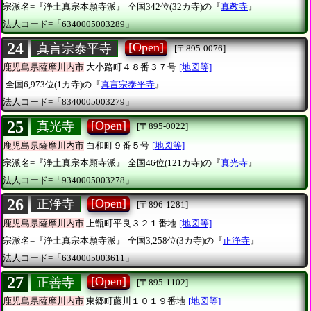
宗派名=『浄土真宗本願寺派』
全国342位(32カ寺)の『
真教寺
』
法人コード=「6340005003289」
24
[Open]
真言宗泰平寺
[〒895-0076]
鹿児島県薩摩川内市
大小路町４８番３７号
[地図等]
全国6,973位(1カ寺)の『
真言宗泰平寺
』
法人コード=「8340005003279」
25
[Open]
真光寺
[〒895-0022]
鹿児島県薩摩川内市
白和町９番５号
[地図等]
宗派名=『浄土真宗本願寺派』
全国46位(121カ寺)の『
真光寺
』
法人コード=「9340005003278」
26
[Open]
正浄寺
[〒896-1281]
鹿児島県薩摩川内市
上甑町平良３２１番地
[地図等]
宗派名=『浄土真宗本願寺派』
全国3,258位(3カ寺)の『
正浄寺
』
法人コード=「6340005003611」
27
[Open]
正善寺
[〒895-1102]
鹿児島県薩摩川内市
東郷町藤川１０１９番地
[地図等]