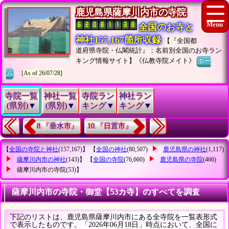
鹿児島県薩摩川内市の寺院
全国のお寺と
神社157,167箇所収録
【『全国都
道府県寺院・仏閣統計』：名前別全国のお寺ラン
キング情報サイト】《仏教寺院メイト》
ホー
ム
[As of 26/07/28]
寺院一覧
神社一覧
寺院ラン
神社ラン
(県別)▼
(県別)▼
キング▼
キング▼
8.『垂水市』
10.『日置市』
【
全国の寺院と神社
(157,167)】 【
全国の神社
(80,507)
鹿児島県の神社
(1,117)
薩摩川内市の神社
(143)】 【
全国の寺院
(76,660)
鹿児島県の寺院
(466)
薩摩川内市の寺院
(53)】
薩摩川内市の寺院・御堂【53カ寺】のすべてを調査
下記のリストは、鹿児島県薩摩川内市にある全寺院を一覧表形式
で表示したものです。「2026年06月18日」時点において、全国に