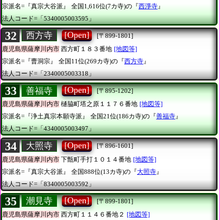
宗派名=『真宗大谷派』
全国1,616位(7カ寺)の『
西淨寺
』
法人コード=「5340005003595」
32
[Open]
西方寺
[〒899-1801]
鹿児島県薩摩川内市
西方町１８３番地
[地図等]
宗派名=『曹洞宗』
全国11位(269カ寺)の『
西方寺
』
法人コード=「2340005003318」
33
[Open]
善福寺
[〒895-1202]
鹿児島県薩摩川内市
樋脇町塔之原１１７６番地
[地図等]
宗派名=『浄土真宗本願寺派』
全国21位(186カ寺)の『
善福寺
』
法人コード=「4340005003497」
34
[Open]
大照寺
[〒896-1601]
鹿児島県薩摩川内市
下甑町手打１０１４番地
[地図等]
宗派名=『真宗大谷派』
全国888位(13カ寺)の『
大照寺
』
法人コード=「8340005003592」
35
[Open]
潮見寺
[〒899-1801]
鹿児島県薩摩川内市
西方町１１４６番地２
[地図等]