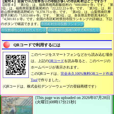
【質問４】全国で10万世帯当りの寺院が多いの市区町村はどこですか？
【回答４】「第1位」は、福島県相馬郡飯舘村の『600,000ヶ寺』です。「第
2位」は、福島県双葉郡葛尾村の『22,222.22ヶ寺』です。「第3位」は、和
歌山県伊都郡高野町の『8,378.75ヶ寺』です。「第4位」は、山梨県南巨摩
郡早川町の『5,933.68ヶ寺』です。「第5位」は、奈良県吉野郡黒滝村の
『4,501.61ヶ寺』です。全国の市区町村県別寺院ランキングの詳細は、下記
のボタンで確認できます。
市区町村別寺院数ランキング
寺院数順位(人口10万人当たり)
寺院数順位(面積100平方Km当たり)
QRコードで利用するには
このページをスマートフォンなどから読み込む場合
は、上記の
QRコード
を読み取ると、このページの
ホームページが表示されます。
このQRコードは、
完全永久100%無料QRコード作成
Tool
で作りました。
（QRコードは、株式会社デンソーウェーブの登録商標です）
[This page was uploaded on 2026年07月28日
(火曜日)08時17分21秒]