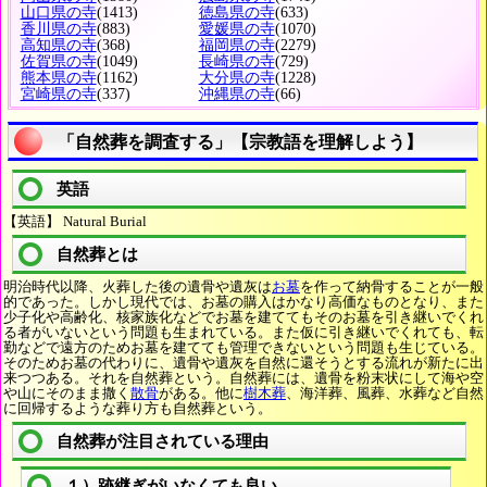
山口県の寺
(1413)
徳島県の寺
(633)
香川県の寺
(883)
愛媛県の寺
(1070)
高知県の寺
(368)
福岡県の寺
(2279)
佐賀県の寺
(1049)
長崎県の寺
(729)
熊本県の寺
(1162)
大分県の寺
(1228)
宮崎県の寺
(337)
沖縄県の寺
(66)
「自然葬を調査する」【宗教語を理解しよう】
英語
【英語】 Natural Burial
自然葬とは
明治時代以降、火葬した後の遺骨や遺灰は
お墓
を作って納骨することが一般
的であった。しかし現代では、お墓の購入はかなり高価なものとなり、また
少子化や高齢化、核家族化などでお墓を建ててもそのお墓を引き継いでくれ
る者がいないという問題も生まれている。また仮に引き継いでくれても、転
勤などで遠方のためお墓を建てても管理できないという問題も生じている。
そのためお墓の代わりに、遺骨や遺灰を自然に還そうとする流れが新たに出
来つつある。それを自然葬という。自然葬には、遺骨を粉末状にして海や空
や山にそのまま撒く
散骨
がある。他に
樹木葬
、海洋葬、風葬、水葬など自然
に回帰するような葬り方も自然葬という。
自然葬が注目されている理由
１）跡継ぎがいなくても良い