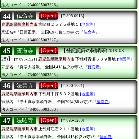
法人コード=「2340005003326」
44
[Open]
仏命寺
[〒895-0013]
鹿児島県薩摩川内市
宮崎町２５７５番地１
[地図等]
宗派名=『日蓮正宗』
全国6,973位(1カ寺)の『
仏命寺
』
法人コード=「1340005003327」
45
[Open]
寶海寺
【登記記録の閉鎖等(2019-03-
28)】
[〒896-1521]
鹿児島県薩摩川内市
下甑町青瀬５３９番地
[地図等]
宗派名=『真宗大谷派』
全国4,418位(2カ寺)の『
寶海寺
』
法人コード=「7340005003593」
46
[Open]
法雲寺
[〒896-1601]
鹿児島県薩摩川内市
下甑町手打５３２番地
[地図等]
宗派名=『浄土真宗本願寺派』
全国79位(88カ寺)の『
法雲寺
』
法人コード=「4340005003596」
47
[Open]
法昭寺
[〒896-1203]
鹿児島県薩摩川内市
上甑町江石２１１番地
[地図等]
宗派名=『浄土真宗本願寺派』
全国4,418位(2カ寺)の『
法昭寺
』