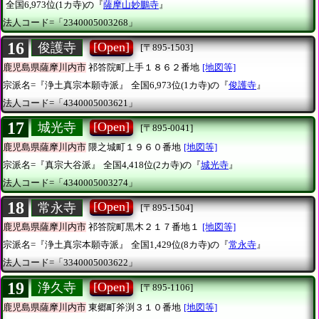
全国6,973位(1カ寺)の『
薩摩山妙鵬寺
』
法人コード=「2340005003268」
16
[Open]
俊護寺
[〒895-1503]
鹿児島県薩摩川内市
祁答院町上手１８６２番地
[地図等]
宗派名=『浄土真宗本願寺派』
全国6,973位(1カ寺)の『
俊護寺
』
法人コード=「4340005003621」
17
[Open]
城光寺
[〒895-0041]
鹿児島県薩摩川内市
隈之城町１９６０番地
[地図等]
宗派名=『真宗大谷派』
全国4,418位(2カ寺)の『
城光寺
』
法人コード=「4340005003274」
18
[Open]
常永寺
[〒895-1504]
鹿児島県薩摩川内市
祁答院町黒木２１７番地１
[地図等]
宗派名=『浄土真宗本願寺派』
全国1,429位(8カ寺)の『
常永寺
』
法人コード=「3340005003622」
19
[Open]
浄久寺
[〒895-1106]
鹿児島県薩摩川内市
東郷町斧渕３１０番地
[地図等]