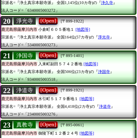
宗派名=『浄土真宗本願寺派』
全国1,145位(10カ寺)の『
浄久寺
』
法人コード=「6340005003272」
20
[Open]
淨光寺
[〒899-1922]
鹿児島県薩摩川内市
小倉町６０５番地１
[地図等]
宗派名=『浄土真宗本願寺派』
全国164位(57カ寺)の『
淨光寺
』
法人コード=「5340005003273」
21
[Open]
浄国寺
[〒895-1401]
鹿児島県薩摩川内市
入来町副田５７４２番地
[地図等]
宗派名=『浄土真宗本願寺派』
全国506位(23カ寺)の『
浄国寺
』
法人コード=「9340005003518」
22
[Open]
浄道寺
[〒899-1921]
鹿児島県薩摩川内市
水引町５１７９番地１
[地図等]
宗派名=『浄土真宗本願寺派』
全国4,418位(2カ寺)の『
浄道寺
』
法人コード=「2340005003276」
23
[Open]
真教寺
[〒895-0061]
鹿児島県薩摩川内市
御陵下町１２番２４号
[地図等]