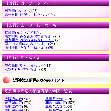
【は行】は・ひ・ふ・へ・ほ
日置市
(ひおきし)
(28)
東串良町
(ひがしくしらちょう)
(3)
【ま行】ま・み・む・め・も
枕崎市
(まくらざきし)
(8)
南大隅町
(みなみおおすみちょう)
(4)
南九州市
(みなみきゅうしゅうし)
(23)
南さつま市
(みなみさつまし)
(24)
南種子町
(みなみたねちょう)
(6)
【や行】や・ゆ・よ
屋久島町
(やくしまちょう)
(14)
湧水町
(ゆうすいちょう)
(3)
近隣都道府県のお寺のリスト
鹿児島県周辺の都道府県の寺院一覧表
大阪府の寺
(3372)
兵庫県の寺
(3259)
奈良県の寺
(1799)
和歌山県の寺
(1573)
鳥取県の寺
(467)
島根県の寺
(1304)
岡山県の寺
(1380)
広島県の寺
(1741)