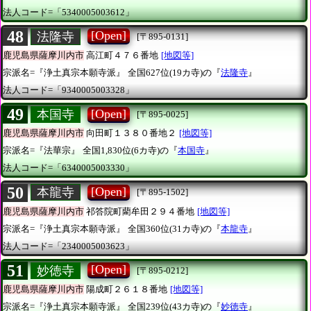
法人コード=「5340005003612」
48
[Open]
法隆寺
[〒895-0131]
鹿児島県薩摩川内市
高江町４７６番地
[地図等]
宗派名=『浄土真宗本願寺派』
全国627位(19カ寺)の『
法隆寺
』
法人コード=「9340005003328」
49
[Open]
本国寺
[〒895-0025]
鹿児島県薩摩川内市
向田町１３８０番地２
[地図等]
宗派名=『法華宗』
全国1,830位(6カ寺)の『
本国寺
』
法人コード=「6340005003330」
50
[Open]
本龍寺
[〒895-1502]
鹿児島県薩摩川内市
祁答院町藺牟田２９４番地
[地図等]
宗派名=『浄土真宗本願寺派』
全国360位(31カ寺)の『
本龍寺
』
法人コード=「2340005003623」
51
[Open]
妙徳寺
[〒895-0212]
鹿児島県薩摩川内市
陽成町２６１８番地
[地図等]
宗派名=『浄土真宗本願寺派』
全国239位(43カ寺)の『
妙徳寺
』