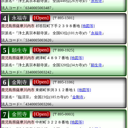
宗派名=『浄土真宗本願寺派』
全国446位(26カ寺)の『
永照寺
』
法人コード=「6340005003487」
4
[Open]
永福寺
[〒895-1501]
鹿児島県薩摩川内市
祁答院町下手２３９８番地
[地図等]
宗派名=『浄土真宗本願寺派』
全国63位(101カ寺)の『
永福寺
』
法人コード=「5340005003620」
5
[Open]
願生寺
[〒899-1925]
鹿児島県薩摩川内市
網津町４８９７番地
[地図等]
宗派名=『浄土真宗本願寺派』
全国320位(34カ寺)の『
願生寺
』
法人コード=「3340005003242」
6
[Open]
金剛寺
[〒895-1106]
鹿児島県薩摩川内市
東郷町斧渕３１２番地１
[地図等]
宗派名=『臨済宗』
全国23位(185カ寺)の『
金剛寺
』
法人コード=「4340005003266」
7
[Open]
金照寺
[〒895-0003]
鹿児島県薩摩川内市
中村町３２２８番地
[地図等]