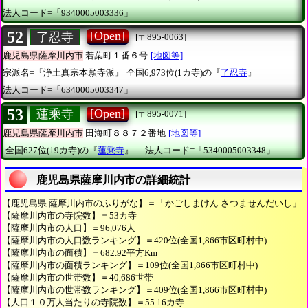
法人コード=「9340005003336」
52
[Open]
了忍寺
[〒895-0063]
鹿児島県薩摩川内市
若葉町１番６号
[地図等]
宗派名=『浄土真宗本願寺派』
全国6,973位(1カ寺)の『
了忍寺
』
法人コード=「6340005003347」
53
[Open]
蓮乘寺
[〒895-0071]
鹿児島県薩摩川内市
田海町８８７２番地
[地図等]
全国627位(19カ寺)の『
蓮乘寺
』
法人コード=「5340005003348」
鹿児島県薩摩川内市の詳細統計
【鹿児島県 薩摩川内市のふりがな】＝「かごしまけん さつませんだいし」
【薩摩川内市の寺院数】＝53カ寺
【薩摩川内市の人口】＝96,076人
【薩摩川内市の人口数ランキング】＝420位(全国1,866市区町村中)
【薩摩川内市の面積】＝682.92平方Km
【薩摩川内市の面積ランキング】＝109位(全国1,866市区町村中)
【薩摩川内市の世帯数】＝40,686世帯
【薩摩川内市の世帯数ランキング】＝409位(全国1,866市区町村中)
【人口１０万人当たりの寺院数】＝55.16カ寺