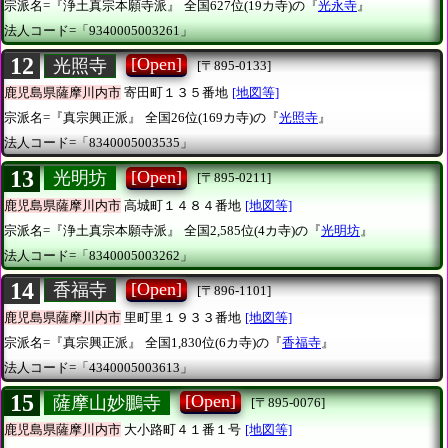
宗派名=『浄土真宗本願寺派』
全国627位(19カ寺)の『
光永寺
』
法人コード=「9340005003261」
12
[Open]
光照寺
[〒895-0133]
鹿児島県薩摩川内市
寄田町１３５番地
[地図等]
宗派名=『真宗興正派』
全国26位(169カ寺)の『
光照寺
』
法人コード=「8340005003535」
13
[Open]
光明坊
[〒895-0211]
鹿児島県薩摩川内市
高城町１４８４番地
[地図等]
宗派名=『浄土真宗本願寺派』
全国2,585位(4カ寺)の『
光明坊
』
法人コード=「8340005003262」
14
[Open]
香福寺
[〒896-1101]
鹿児島県薩摩川内市
里町里１９３３番地
[地図等]
宗派名=『真宗興正派』
全国1,830位(6カ寺)の『
香福寺
』
法人コード=「4340005003613」
15
[Open]
薩摩山妙鵬寺
[〒895-0076]
鹿児島県薩摩川内市
大小路町４１番１号
[地図等]