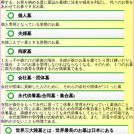
葬する。お骨を納める度に墓誌か墓碑に法名や戒名を列記し、代々のお骨を
あわせてお参りするお墓。
個人墓
個人専用となっている形態のお墓。
夫婦墓
夫婦二人で一基とする形態のお墓。
両家墓
１人っ子や娘だけの家族の場合、夫婦が親のお墓を建てたり受け継いだりし
た場合、２つのお墓を管理しなければならなくなる。そのため、１つのお墓
に両方の親の遺骨を埋葬するのが両家墓である。
会社墓・団体墓
会社や団体に貢献した人のために、それらの会社や団体がつくった墓
永代供養墓(合同墓・集合墓)
寺院が責任をもって永代に渡ってご供養と管理を行なっていく墓地のこと
で、他の人と同じお墓に納骨されるため合同墓や集合墓とも呼ばれる。永代
供養墓は、跡継ぎがいなくなっても永代供養をしてもらうことが可能であ
り、永代使用料や管理費が比較的安い利点がある。また、宗旨や宗派などの
制約が少ないことも特徴である。
世界三大陵墓とは - 世界最長のお墓は日本にある