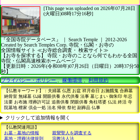
[This page was uploaded on 2026年07月28日
(火曜日)08時17分16秒]
『全国寺院データベース』 ｜ Search Temple
｜
2012-2026
Created by
Search Temples Corp.
寺院・仏閣・お寺の
全国情報サイト
≪お寺総合調査・
検索サイト≫
【お寺を探求する】
寺院・お寺のことなら何でもわかる全国
寺院・仏閣高速検索ホームページ
【更新日時：2026年(令和08年)07月26日（日曜日）20時37分50
秒】
プライバシー・ポリシー
、
稼働環境
、
利用規約
【仏教キーワード】：夫婦墓 仏恩 お盆 祥月命日 お施餓鬼 合葬墓
納骨室 無縁墓 仏縁 開眼供養 永代供養 法事 墓じまい 御朱印 年忌
法要 お布施 埋葬許可証 追善供養 閉眼供養 角柱塔婆 仏法 終活 寺
院墓地 檀家 倶会一処 法名 帰依 祭祀 副葬品 仏事
クリックして追加情報を開く
【仏教関連用語】
お墓・墓地の情報
親鸞聖人を調査する
墓地・埋葬法律規則
宗教法人法