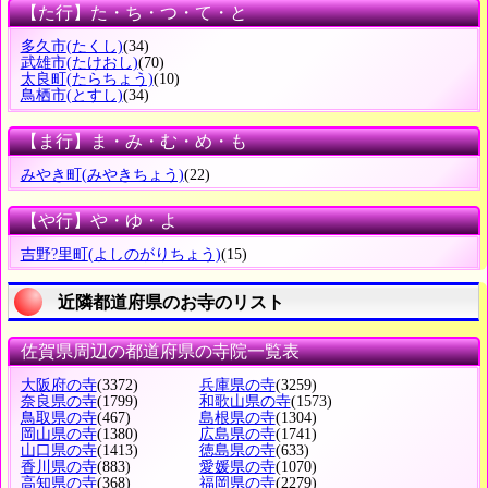
【た行】た・ち・つ・て・と
多久市
(たくし)
(34)
武雄市
(たけおし)
(70)
太良町
(たらちょう)
(10)
鳥栖市
(とすし)
(34)
【ま行】ま・み・む・め・も
みやき町
(みやきちょう)
(22)
【や行】や・ゆ・よ
吉野?里町
(よしのがりちょう)
(15)
近隣都道府県のお寺のリスト
佐賀県周辺の都道府県の寺院一覧表
大阪府の寺
(3372)
兵庫県の寺
(3259)
奈良県の寺
(1799)
和歌山県の寺
(1573)
鳥取県の寺
(467)
島根県の寺
(1304)
岡山県の寺
(1380)
広島県の寺
(1741)
山口県の寺
(1413)
徳島県の寺
(633)
香川県の寺
(883)
愛媛県の寺
(1070)
高知県の寺
(368)
福岡県の寺
(2279)