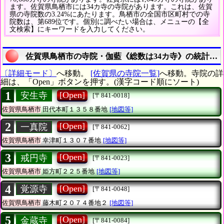
ます。佐賀県鳥栖市には34カ寺の寺院があります。これは、佐賀
県の寺院数の3.24%にあたります。鳥栖市の全国市区町村での寺
院数は、第689位です。個別に調べたい場合は、メニューの【全
文検索】にキーワードを入力してください。
佐賀県鳥栖市の寺院・伽藍《総数は34カ寺》の統計調
〔詳細モード〕
へ移動。
[佐賀県の寺院一覧]
へ移動。寺院の詳
細は、「Open」ボタンを押す。(漢字コード順にソート)
1
[Open]
安生寺
[〒841-0018]
佐賀県鳥栖市
田代本町１３５８番地
[地図等]
2
[Open]
一真院
[〒841-0062]
佐賀県鳥栖市
幸津町１３０７番地
[地図等]
3
[Open]
戒円寺
[〒841-0023]
佐賀県鳥栖市
姫方町２２５番地
[地図等]
4
[Open]
覚源寺
[〒841-0048]
佐賀県鳥栖市
藤木町２０７４番地２
[地図等]
5
[Open]
金蔵寺
[〒841-0084]