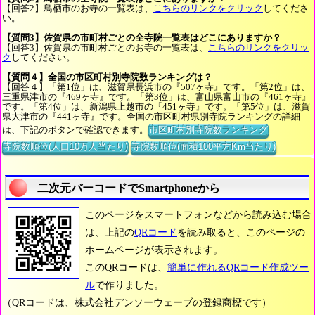
【回答2】鳥栖市のお寺の一覧表は、
こちらのリンクをクリック
してくださ
い。
【質問3】佐賀県の市町村ごとの全寺院一覧表はどこにありますか？
【回答3】佐賀県の市町村ごとのお寺の一覧表は、
こちらのリンクをクリッ
ク
してください。
【質問４】全国の市区町村別寺院数ランキングは？
【回答４】「第1位」は、滋賀県長浜市の『507ヶ寺』です。「第2位」は、
三重県津市の『469ヶ寺』です。「第3位」は、富山県富山市の『461ヶ寺』
です。「第4位」は、新潟県上越市の『451ヶ寺』です。「第5位」は、滋賀
県大津市の『441ヶ寺』です。全国の市区町村県別寺院ランキングの詳細
は、下記のボタンで確認できます。
市区町村別寺院数ランキング
寺院数順位(人口10万人当たり)
寺院数順位(面積100平方Km当たり)
二次元バーコードでSmartphoneから
このページをスマートフォンなどから読み込む場合
は、上記の
QRコード
を読み取ると、このページの
ホームページが表示されます。
このQRコードは、
簡単に作れるQRコード作成ツー
ル
で作りました。
（QRコードは、株式会社デンソーウェーブの登録商標です）