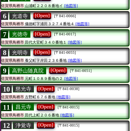
佐賀県鳥栖市
山浦町２２０８番地イ
[地図等]
6
[Open]
光道寺
[〒841-0066]
佐賀県鳥栖市
儀徳町字浦田３２７４番地４
[地図等]
7
[Open]
光徳寺
[〒841-0017]
佐賀県鳥栖市
田代大官町３４０番地１
[地図等]
8
[Open]
光明寺
[〒841-0055]
佐賀県鳥栖市
養父町字岸田２３６番地
[地図等]
9
[Open]
高野山随真院
[〒841-0051]
佐賀県鳥栖市
元町１０８９番地の２
[地図等]
10
[Open]
慈光寺
[〒841-0038]
佐賀県鳥栖市
古野町６７６番地
[地図等]
11
[Open]
昌元寺
[〒841-0015]
佐賀県鳥栖市
田代上町２０６番地
[地図等]
12
[Open]
浄覚寺
[〒841-0015]