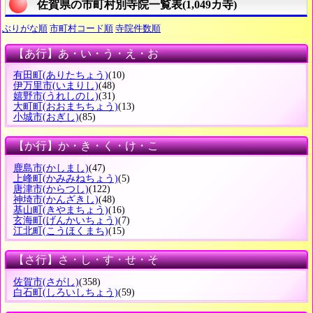
佐賀県の市町村別寺院一覧表(1,049カ寺)
ぶりがな順
市町村コード順
寺院件数順
【あ行】あ・い・う・え・お
有田町
(ありたちょう)
(10)
伊万里市
(いまりし)
(48)
嬉野市
(うれしのし)
(31)
大町町
(おおまちちょう)
(13)
小城市
(おぎし)
(85)
【か行】か・き・く・け・こ
鹿島市
(かしまし)
(47)
上峰町
(かみみねちょう)
(5)
唐津市
(からつし)
(122)
神埼市
(かんざきし)
(48)
基山町
(きやまちょう)
(16)
玄海町
(げんかいちょう)
(7)
江北町
(こうほくまち)
(15)
【さ行】さ・し・す・せ・そ
佐賀市
(さがし)
(358)
白石町
(しろいしちょう)
(59)