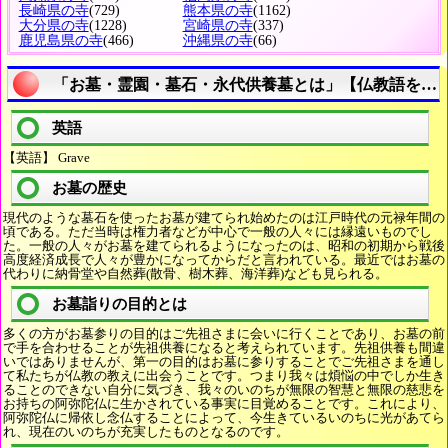
長崎県の寺
(729)
熊本県の寺
(1162)
大分県の寺
(1228)
宮崎県の寺
(337)
鹿児島県の寺
(466)
沖縄県の寺
(66)
「お墓・霊園・墓石・永代供養墓とは」【仏教語を調
英語
【英語】 Grave
お墓の歴史
現代のような墓石を使ったお墓が建てられ始めたのは江戸時代の元禄年間の
頃である。ただ当時は権力者などが中心で一般の人々には縁遠いものでし
た。一般の人々がお墓を建てられるようになったのは、昭和の初期から戦後
高度経済成長で人々が豊かになってからだと言われている。最近ではお墓の
代わりに納骨堂や自然葬(散骨、樹木葬、海洋葬)なども見られる。
お墓詣りの目的とは
多くの方がお墓参りの目的はご先祖さまに会いに行くことであり、お墓の前
で手を合わせることが先祖供養になると考えられています。先祖供養も間違
いではありませんが、第一の目的はお墓に参りすることでご先祖さまを通し
て私たちが仏教の教えに出会うことです。つまり我々は煩悩の中でしか生き
ることのできない自分に気づき、我々のいのちが無限の智慧と無限の慈悲を
お持ちの阿弥陀仏に生かされている事実に目覚めることです。これにより、
阿弥陀仏に帰依し念仏することによって、今生きているいのちに光があてら
れ、現在のいのちが充実したものとなるのです。