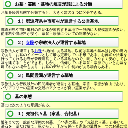
お墓・霊園・墓地の運営形態による分類
お墓を経営形態で分類すると、大きく次の３つに区分できる。
１）都道府県や市町村が運営する公営墓地
都道府県や市区町村の自治体が運営する墓地で一般的に大規模霊園が多い。
使用料や管理料が安く、宗旨・宗派についての制限がない。
２）
寺院
や宗教法人が運営する墓地
宗教法人が運営する
お寺
の境内にある墓地。以前は墓地の基本はお寺の境内
であり、お墓のイメージとして最も定着している形である。お葬式や法事を
行ってくれるお寺が管理運営している墓地なので、親しみやすく安心してお
墓を建てることができる。しかし、信仰している宗旨・宗派でないとお墓を
建てれない場合もあり、お墓のデザインに制約がある場合もある。
３）民間霊園が運営する墓地
宗教法人や行政以外の民間業者が運営する墓地。宗旨・宗派が自由であり、
バリアフリーの霊園や交通のアクセスが良い霊園が多い。
墓の形態
墓には次のような形態がある。
１）先祖代々墓（家墓、合祀墓）
近年までの一般的な形態のお墓。「○○家の墓」や「先祖代々墓」と書いた
墓石を一基だけ建て、親から子、子から孫へと家族の遺骨を一つのお墓に埋