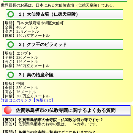
世界最長のお墓は、日本にある大仙陵古墳（仁徳天皇陵）である。
１）大仙陵古墳（仁徳天皇陵）
【場所】日本 大阪府堺市堺区大仙町
【全長】486メートル
【高さ】35.8メートル
【体積】140万立方メートル
２）クフ王のピラミッド
【場所】エジプト
【全長】230メートル
【高さ】146メートル
【体積】260万立方メートル
３）秦の始皇帝陵
【場所】中国
【全長】350メートル
【高さ】76メートル
【体積】300万立方メートル
詳細はこのリンク【お墓とは】
佐賀県鳥栖市の仏教寺院に関するよくある質問
【質問1】佐賀県鳥栖市の全寺院・仏閣数は何カ寺ですか？
【回答1】佐賀県鳥栖市のお寺の数は、「34カ寺」です。
【質問2】鳥栖市の全寺院一覧表はどこにありますか？