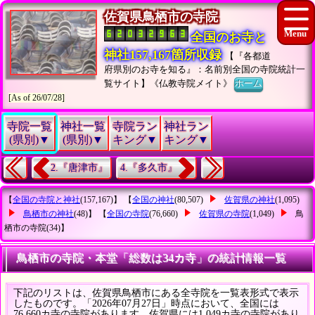
佐賀県鳥栖市の寺院
全国のお寺と
神社157,167箇所収録
【『各都道
府県別のお寺を知る』：名前別全国の寺院統計一
覧サイト】《仏教寺院メイト》
ホーム
[As of 26/07/28]
寺院一覧
神社一覧
寺院ラン
神社ラン
(県別)▼
(県別)▼
キング▼
キング▼
2.『唐津市』
4.『多久市』
【
全国の寺院と神社
(157,167)】 【
全国の神社
(80,507)
佐賀県の神社
(1,095)
鳥栖市の神社
(48)】 【
全国の寺院
(76,660)
佐賀県の寺院
(1,049)
鳥
栖市の寺院
(34)】
鳥栖市の寺院・本堂「総数は34カ寺」の統計情報一覧
下記のリストは、佐賀県鳥栖市にある全寺院を一覧表形式で表示
したものです。「2026年07月27日」時点において、全国には
76,660カ寺の寺院があります。佐賀県には1,049カ寺の寺院があり