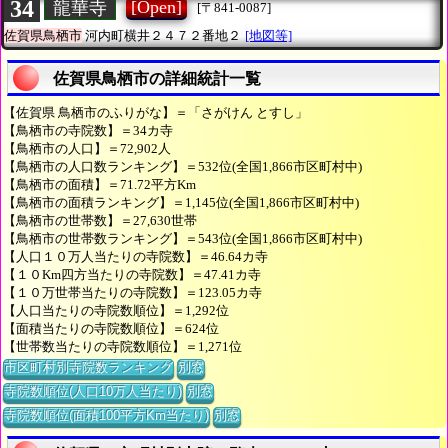
34
[Open]
龍華寺
[〒841-0087]
佐賀県鳥栖市
河内町横井２４７２番地２
[地図等]
佐賀県鳥栖市の詳細統計一覧
【佐賀県 鳥栖市のふりがな】＝「さがけん とすし」
【鳥栖市の寺院数】＝34カ寺
【鳥栖市の人口】＝72,902人
【鳥栖市の人口数ランキング】＝532位(全国1,866市区町村中)
【鳥栖市の面積】＝71.72平方Km
【鳥栖市の面積ランキング】＝1,145位(全国1,866市区町村中)
【鳥栖市の世帯数】＝27,630世帯
【鳥栖市の世帯数ランキング】＝543位(全国1,866市区町村中)
【人口１０万人当たりの寺院数】＝46.64カ寺
【１０Km四方当たりの寺院数】＝47.41カ寺
【１０万世帯当たりの寺院数】＝123.05カ寺
【人口当たりの寺院数順位】＝1,292位
【面積当たりの寺院数順位】＝624位
【世帯数当たりの寺院数順位】＝1,271位
市区町村別寺院数ランキング
別窓
寺院数順位(人口10万人当たり)
別窓
寺院数順位(面積100平方Km当たり)
別窓