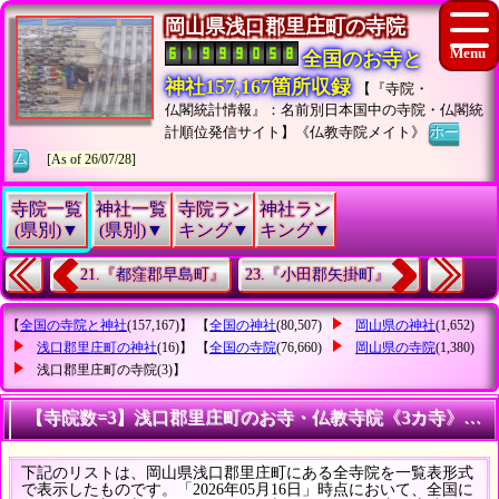
岡山県浅口郡里庄町の寺院
全国のお寺と
神社157,167箇所収録
【『寺院・
仏閣統計情報』：名前別日本国中の寺院・仏閣統
計順位発信サイト】《仏教寺院メイト》
ホー
ム
[As of 26/07/28]
寺院一覧
神社一覧
寺院ラン
神社ラン
(県別)▼
(県別)▼
キング▼
キング▼
21.『都窪郡早島町』
23.『小田郡矢掛町』
【
全国の寺院と神社
(157,167)】 【
全国の神社
(80,507)
岡山県の神社
(1,652)
浅口郡里庄町の神社
(16)】 【
全国の寺院
(76,660)
岡山県の寺院
(1,380)
浅口郡里庄町の寺院
(3)】
【寺院数=3】浅口郡里庄町のお寺・仏教寺院《3カ寺》の
下記のリストは、岡山県浅口郡里庄町にある全寺院を一覧表形式
で表示したものです。「2026年05月16日」時点において、全国に