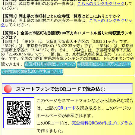
【回答2】浅口郡里庄町のお寺の一覧表は、
こちらのリンクをクリック
して
ください。
【質問3】岡山県の市町村ごとの全寺院一覧表はどこにありますか？
【回答3】岡山県の市町村ごとのお寺の一覧表は、
こちらのリンクをクリッ
ク
してください。
【質問４】全国の市区町村別面積100平方キロメートル当りの寺院数ランキ
ングは？
【回答４】「第1位」は、大阪府大阪市天王寺区の『3,822.31ヶ寺』です。
「第2位」は、東京都台東区の『3,422.35ヶ寺』です。「第3位」は、京都府
京都市上京区の『3,143.67ヶ寺』です。「第4位」は、京都府京都市下京区
の『2,595.87ヶ寺』です。「第5位」は、京都府京都市東山区の『2,232.62ヶ
寺』です。全国の市区町村県別寺院ランキングの詳細は、下記のボタンで確
認できます。
市区町村別寺院数ランキング
寺院数順位(人口10万人当たり)
寺院数順位(面積100平方Km当たり)
スマートフォンではQRコードで読み込む
このページをスマートフォンなどから読み込む場合
は、上記の
QRコード
を読み取ると、このページの
ホームページが表示されます。
このQRコードは、
完全無料QRCode作成プログラム
で作りました。