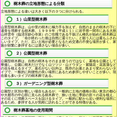
樹木葬の立地形態による分類
立地形態による違いは大きく以下の３つに分けられる。
１）山里型樹木葬
山里型樹木葬は、山や里の樹木に極力手を加えず、自然のままの樹木の下に
遺骨を埋葬する樹木葬。１９９９年（平成１１）に岩手県一関市にある大慈
山祥雲寺（臨済宗妙心寺派）のご住職である千坂げん峰氏が始めた樹木葬は
このタイプ。「命が終わった後は自然に還りたい」と願う人には最もふさわ
しいタイプ。ただ、広い土地が必要となるため交通の不便な場所が多く、家
族が頻繁に参拝するには適さない場合が多い。
２）公園型樹木葬
公園型樹木葬は、自然の樹木をそのまま使うのではなく、墓地を公園として
整備し、公園に樹木だけでなく山ツツジ・山ドウダン・紫陽花・花菖蒲など
の花を植えるタイプ。墓石がない以外は、既存のお墓とあまり変わらないタ
イプで、一般的に利便性の良い場所にあるため参拝しやすいことが多い。現
在最も多いタイプの樹木葬である。
３）ガーデニング型樹木葬
公園型と区別が難しい場合もあるが、一般的に土地の価格が高い東京の都心
や大都市の中心部に見られる樹木葬で、狭い土地に季節の折々の花を植え、
その近くに埋葬スペースを設けるタイプ。一般的に駅から近い便利な場所に
あるため、参拝する人が気軽に訪れることができる特徴がある。
樹木葬墓地の使用期間