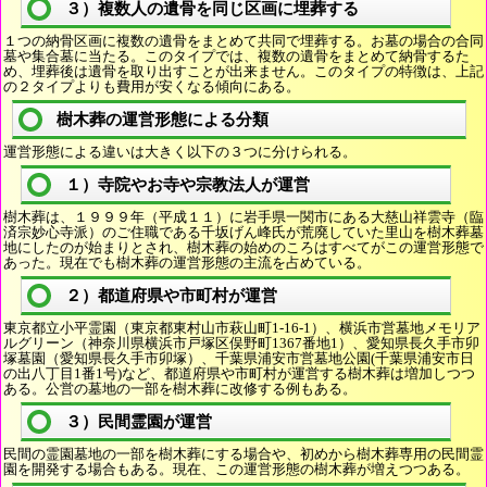
３）複数人の遺骨を同じ区画に埋葬する
１つの納骨区画に複数の遺骨をまとめて共同で埋葬する。お墓の場合の合同
墓や集合墓に当たる。このタイプでは、複数の遺骨をまとめて納骨するた
め、埋葬後は遺骨を取り出すことが出来ません。このタイプの特徴は、上記
の２タイプよりも費用が安くなる傾向にある。
樹木葬の運営形態による分類
運営形態による違いは大きく以下の３つに分けられる。
１）寺院やお寺や宗教法人が運営
樹木葬は、１９９９年（平成１１）に岩手県一関市にある大慈山祥雲寺（臨
済宗妙心寺派）のご住職である千坂げん峰氏が荒廃していた里山を樹木葬墓
地にしたのが始まりとされ、樹木葬の始めのころはすべてがこの運営形態で
あった。現在でも樹木葬の運営形態の主流を占めている。
２）都道府県や市町村が運営
東京都立小平霊園（東京都東村山市萩山町1-16-1）、横浜市営墓地メモリア
ルグリーン（神奈川県横浜市戸塚区俣野町1367番地1）、愛知県長久手市卯
塚墓園（愛知県長久手市卯塚）、千葉県浦安市営墓地公園(千葉県浦安市日
の出八丁目1番1号)など、都道府県や市町村が運営する樹木葬は増加しつつ
ある。公営の墓地の一部を樹木葬に改修する例もある。
３）民間霊園が運営
民間の霊園墓地の一部を樹木葬にする場合や、初めから樹木葬専用の民間霊
園を開発する場合もある。現在、この運営形態の樹木葬が増えつつある。