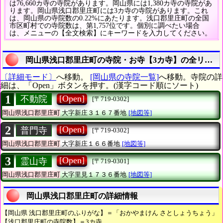
は76,660カ寺の寺院があります。岡山県には1,380カ寺の寺院があ
ります。岡山県浅口郡里庄町には3カ寺の寺院があります。これ
は、岡山県の寺院数の0.22%にあたります。浅口郡里庄町の全国
市区町村での寺院数は、第1,757位です。個別に調べたい場合
は、メニューの【全文検索】にキーワードを入力してください。
岡山県浅口郡里庄町の寺院・お寺【3カ寺】の全リスト
〔詳細モード〕
へ移動。
[岡山県の寺院一覧]
へ移動。寺院の詳
細は、「Open」ボタンを押す。(漢字コード順にソート)
1
[Open]
不動院
[〒719-0302]
岡山県浅口郡里庄町
大字新庄３１６７番地
[地図等]
2
[Open]
普門寺
[〒719-0302]
岡山県浅口郡里庄町
大字新庄１６６番地
[地図等]
3
[Open]
霊山寺
[〒719-0301]
岡山県浅口郡里庄町
大字里見１７３６番地
[地図等]
岡山県浅口郡里庄町の詳細情報
【岡山県 浅口郡里庄町のふりがな】＝「おかやまけん さとしょうちょう」
【浅口郡里庄町の寺院数】＝3カ寺