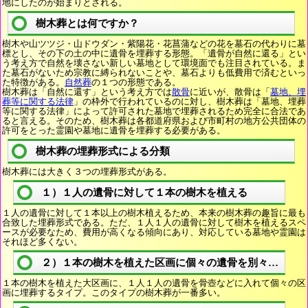
地にしたのが始まりとされる。
樹木葬とは何ですか？
樹木や山ツツジ・山ドウダン・紫陽花・花菖蒲などの花を墓石の代わりに墓
標とし、その下の土の中に遺骨を埋葬する形態。「遺骨が自然に還る」とい
う考え方で自然を壊さない新しい墓地として環境面でも注目されている。ま
た墓石がないため宗教に縛られないことや、墓石よりも低費用で済むといっ
た特徴がある。
自然葬
の１つの形態である。
樹木葬は「自然に還す」という考え方では
散骨
に近いが、散骨は「
墓地、埋
葬等に関する法律
」の枠外で行われているのに対し、樹木葬は「墓地、埋葬
等に関する法律」によって許可された墓地で埋葬されるため完全に合法であ
ると言える。そのため、樹木葬は各都道府県および市町村の地方公共団体の
許可をとった霊園や墓地に遺骨を埋葬する必要がある。
樹木葬の埋葬形式による分類
樹木葬には大きく３つの埋葬形式がある。
１）１人の遺骨に対して１本の樹木を植える
１人の遺骨に対して１本以上の樹木植えるため、本来の樹木葬の趣旨に最も
合致した埋葬形式である。ただ、１人１人の遺骨に対して樹木を植えるスペ
ースが必要なため、費用が高くなる傾向にあり、対応している墓地や霊園は
それほど多くない。
２）１本の樹木を植えた区画に個々の遺骨を別々に埋葬
１本の樹木を植えた大区画に、１人１人の遺骨を骨壺などに入れて個々の区
画に埋葬するタイプ。このタイプの樹木葬が一番多い。