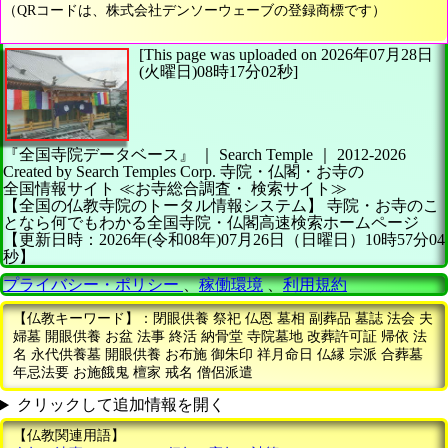
（QRコードは、株式会社デンソーウェーブの登録商標です）
[This page was uploaded on 2026年07月28日
(火曜日)08時17分02秒]
『全国寺院データベース』 ｜ Search Temple
｜
2012-2026
Created by
Search Temples Corp.
寺院・仏閣・お寺の
全国情報サイト
≪お寺総合調査・
検索サイト≫
【全国の仏教寺院のトータル情報システム】
寺院・お寺のこ
となら何でもわかる全国寺院・仏閣高速検索ホームページ
【更新日時：2026年(令和08年)07月26日（日曜日）10時57分04
秒】
プライバシー・ポリシー
、
稼働環境
、
利用規約
【仏教キーワード】：閉眼供養 祭祀 仏恩 墓相 副葬品 墓誌 法会 夫
婦墓 開眼供養 お盆 法事 終活 納骨堂 寺院墓地 改葬許可証 帰依 法
名 永代供養墓 開眼供養 お布施 御朱印 祥月命日 仏縁 宗派 合葬墓
年忌法要 お施餓鬼 檀家 戒名 僧侶派遣
クリックして追加情報を開く
【仏教関連用語】