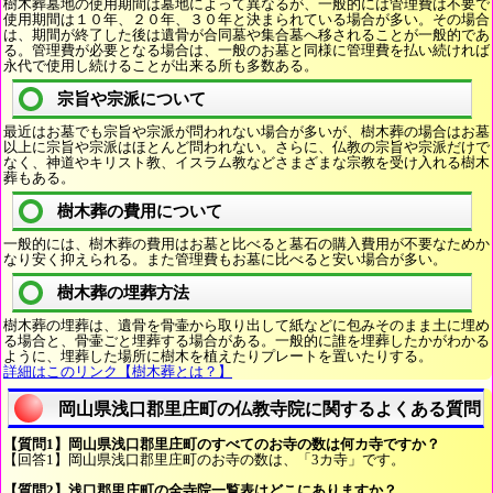
樹木葬墓地の使用期間は墓地によって異なるが、一般的には管理費は不要で
使用期間は１０年、２０年、３０年と決まられている場合が多い。その場合
は、期間が終了した後は遺骨が合同墓や集合墓へ移されることが一般的であ
る。管理費が必要となる場合は、一般のお墓と同様に管理費を払い続ければ
永代で使用し続けることが出来る所も多数ある。
宗旨や宗派について
最近はお墓でも宗旨や宗派が問われない場合が多いが、樹木葬の場合はお墓
以上に宗旨や宗派はほとんど問われない。さらに、仏教の宗旨や宗派だけで
なく、神道やキリスト教、イスラム教などさまざまな宗教を受け入れる樹木
葬もある。
樹木葬の費用について
一般的には、樹木葬の費用はお墓と比べると墓石の購入費用が不要なためか
なり安く抑えられる。また管理費もお墓に比べると安い場合が多い。
樹木葬の埋葬方法
樹木葬の埋葬は、遺骨を骨壷から取り出して紙などに包みそのまま土に埋め
る場合と、骨壷ごと埋葬する場合がある。一般的に誰を埋葬したかがわかる
ように、埋葬した場所に樹木を植えたりプレートを置いたりする。
詳細はこのリンク【樹木葬とは？】
岡山県浅口郡里庄町の仏教寺院に関するよくある質問
【質問1】岡山県浅口郡里庄町のすべてのお寺の数は何カ寺ですか？
【回答1】岡山県浅口郡里庄町のお寺の数は、「3カ寺」です。
【質問2】浅口郡里庄町の全寺院一覧表はどこにありますか？