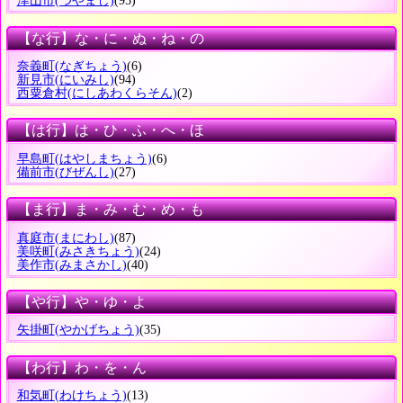
津山市
(つやまし)
(95)
【な行】な・に・ぬ・ね・の
奈義町
(なぎちょう)
(6)
新見市
(にいみし)
(94)
西粟倉村
(にしあわくらそん)
(2)
【は行】は・ひ・ふ・へ・ほ
早島町
(はやしまちょう)
(6)
備前市
(びぜんし)
(27)
【ま行】ま・み・む・め・も
真庭市
(まにわし)
(87)
美咲町
(みさきちょう)
(24)
美作市
(みまさかし)
(40)
【や行】や・ゆ・よ
矢掛町
(やかげちょう)
(35)
【わ行】わ・を・ん
和気町
(わけちょう)
(13)