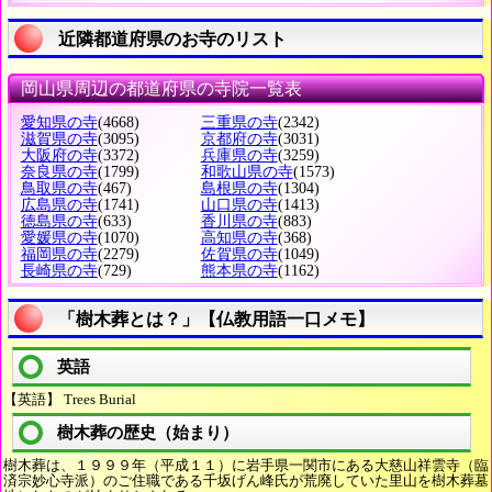
近隣都道府県のお寺のリスト
岡山県周辺の都道府県の寺院一覧表
愛知県の寺
(4668)
三重県の寺
(2342)
滋賀県の寺
(3095)
京都府の寺
(3031)
大阪府の寺
(3372)
兵庫県の寺
(3259)
奈良県の寺
(1799)
和歌山県の寺
(1573)
鳥取県の寺
(467)
島根県の寺
(1304)
広島県の寺
(1741)
山口県の寺
(1413)
徳島県の寺
(633)
香川県の寺
(883)
愛媛県の寺
(1070)
高知県の寺
(368)
福岡県の寺
(2279)
佐賀県の寺
(1049)
長崎県の寺
(729)
熊本県の寺
(1162)
「樹木葬とは？」【仏教用語一口メモ】
英語
【英語】 Trees Burial
樹木葬の歴史（始まり）
樹木葬は、１９９９年（平成１１）に岩手県一関市にある大慈山祥雲寺（臨
済宗妙心寺派）のご住職である千坂げん峰氏が荒廃していた里山を樹木葬墓