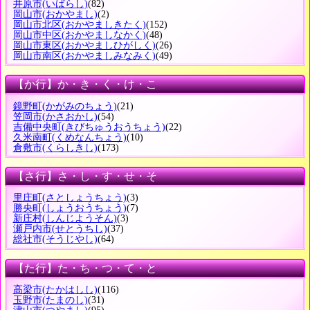
井原市
(いばらし)
(82)
岡山市
(おかやまし)
(2)
岡山市北区
(おかやましきたく)
(152)
岡山市中区
(おかやましなかく)
(48)
岡山市東区
(おかやましひがしく)
(26)
岡山市南区
(おかやましみなみく)
(49)
【か行】か・き・く・け・こ
鏡野町
(かがみのちょう)
(21)
笠岡市
(かさおかし)
(54)
吉備中央町
(きびちゅうおうちょう)
(22)
久米南町
(くめなんちょう)
(10)
倉敷市
(くらしきし)
(173)
【さ行】さ・し・す・せ・そ
里庄町
(さとしょうちょう)
(3)
勝央町
(しょうおうちょう)
(7)
新庄村
(しんじようそん)
(3)
瀬戸内市
(せとうちし)
(37)
総社市
(そうじやし)
(64)
【た行】た・ち・つ・て・と
高梁市
(たかはしし)
(116)
玉野市
(たまのし)
(31)