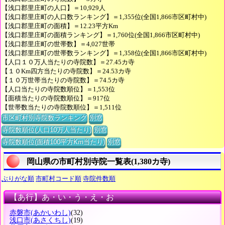
【浅口郡里庄町の人口】＝10,929人
【浅口郡里庄町の人口数ランキング】＝1,355位(全国1,866市区町村中)
【浅口郡里庄町の面積】＝12.23平方Km
【浅口郡里庄町の面積ランキング】＝1,760位(全国1,866市区町村中)
【浅口郡里庄町の世帯数】＝4,027世帯
【浅口郡里庄町の世帯数ランキング】＝1,358位(全国1,866市区町村中)
【人口１０万人当たりの寺院数】＝27.45カ寺
【１０Km四方当たりの寺院数】＝24.53カ寺
【１０万世帯当たりの寺院数】＝74.5カ寺
【人口当たりの寺院数順位】＝1,553位
【面積当たりの寺院数順位】＝917位
【世帯数当たりの寺院数順位】＝1,511位
市区町村別寺院数ランキング
別窓
寺院数順位(人口10万人当たり)
別窓
寺院数順位(面積100平方Km当たり)
別窓
岡山県の市町村別寺院一覧表(1,380カ寺)
ぶりがな順
市町村コード順
寺院件数順
【あ行】あ・い・う・え・お
赤磐市
(あかいわし)
(32)
浅口市
(あさくちし)
(19)